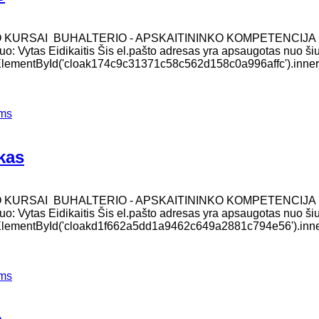
O KURSAI BUHALTERIO - APSKAITININKO KOMPETENCIJA
uo: Vytas Eidikaitis Šis el.pašto adresas yra apsaugotas nuo šiu
t.getElementById('cloak174c9c31371c58c562d158c0a996affc').inn
ems
kas
O KURSAI BUHALTERIO - APSKAITININKO KOMPETENCIJA
uo: Vytas Eidikaitis Šis el.pašto adresas yra apsaugotas nuo šiu
nt.getElementById('cloakd1f662a5dd1a9462c649a2881c794e56').in
ems