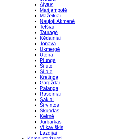
Alytus
Marijampolė
Mažeikiai
Naujoji Akmenė
Telšiai
Tauragė
Kėdainiai
Jonava
Ukmergė
Utena
Plungė
Šilutė
Šilalė
Kretinga
Gargždai
Palanga
Raseiniai
Šakiai
Širvintos
Skuodas
Kelmė
Jurbarkas
Vilkaviškis
Lazdijai
Kompiuterizuoti