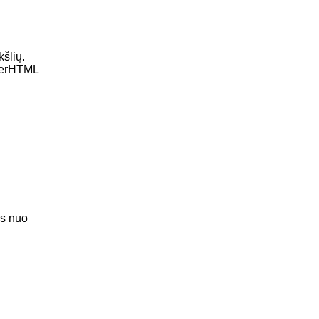
kšlių.
nnerHTML
as nuo