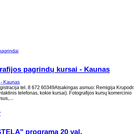
pagrindai
rafijos pagrindų kursai - Kaunas
 registracija tel. 8 672 60349Atsakingas asmuo: Remigija Krupodr
ktinis telefonas, kokie kursai). Fotografijos kursų komercinio
ursus,…
"
ISTELA" programa 20 val.