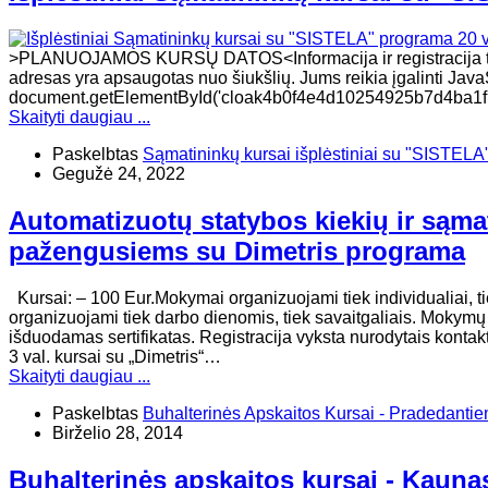
>PLANUOJAMOS KURSŲ DATOS<Informacija ir registracija tel.
adresas yra apsaugotas nuo šiukšlių. Jums reikia įgalinti JavaSc
document.getElementById('cloak4b0f4e4d10254925b7d4ba1fbc239a
Skaityti daugiau ...
Paskelbtas
Sąmatininkų kursai išplėstiniai su "SISTELA
Gegužė 24, 2022
Automatizuotų statybos kiekių ir sąma
pažengusiems su Dimetris programa
Kursai: – 100 Eur.Mokymai organizuojami tiek individualiai, ti
organizuojami tiek darbo dienomis, tiek savaitgaliais. Mokym
išduodamas sertifikatas. Registracija vyksta nurodytais kontak
3 val. kursai su „Dimetris“…
Skaityti daugiau ...
Paskelbtas
Buhalterinės Apskaitos Kursai - Pradedanti
Birželio 28, 2014
Buhalterinės apskaitos kursai - Kauna