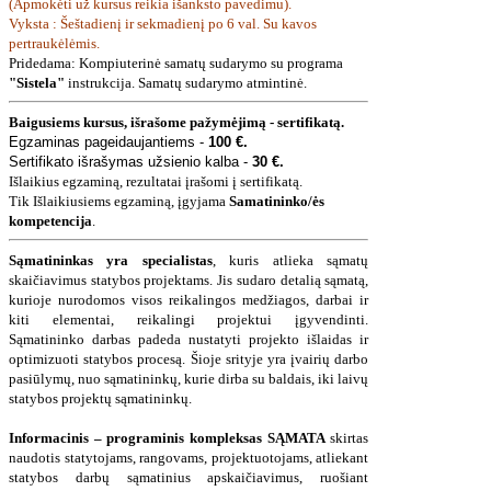
(A
pmokėti už kursus reikia išanksto pavedimu
).
Vyksta : Šeštadienį ir sekmadienį po 6 val. Su kavos
pertraukėlėmi
s.
Pridedama: Kompiuterinė samatų sudarymo su programa
"Sistela"
instrukcija. Samatų sudarymo atmintinė.
Baigusiems kursus, išrašome pažymėjimą - sertifikatą.
Egzaminas pageidaujantiems -
100 €.
Sertifikato išrašymas užsienio kalba -
30 €.
Išlaikius egzaminą, rezultatai įrašomi į sertifikatą.
Tik Išlaikiusiems egzaminą, įgyjama
S
amatininko/ės
kompetencija
.
Sąmatininkas yra specialistas
, kuris atlieka sąmatų
skaičiavimus statybos projektams. Jis sudaro detalią sąmatą,
kurioje nurodomos visos reikalingos medžiagos, darbai ir
kiti elementai, reikalingi projektui įgyvendinti.
Sąmatininko darbas padeda nustatyti projekto išlaidas ir
optimizuoti statybos procesą. Šioje srityje yra įvairių darbo
pasiūlymų, nuo sąmatininkų, kurie dirba su baldais, iki laivų
statybos projektų sąmatininkų.
Informacinis – programinis kompleksas
SĄMATA
skirtas
naudotis statytojams, rangovams, projektuotojams, atliekant
statybos darbų sąmatinius apskaičiavimus, ruošiant