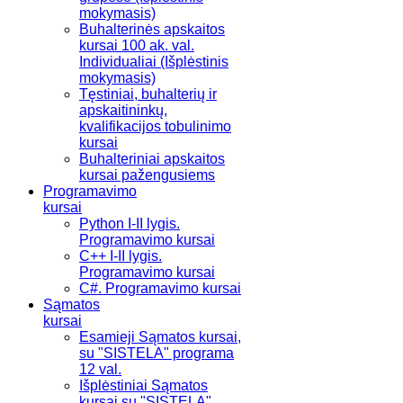
mokymasis)
Buhalterinės apskaitos
kursai 100 ak. val.
Individualiai (Išplėstinis
mokymasis)
Tęstiniai, buhalterių ir
apskaitininkų,
kvalifikacijos tobulinimo
kursai
Buhalteriniai apskaitos
kursai pažengusiems
Programavimo
kursai
Python I-II lygis.
Programavimo kursai
C++ I-II lygis.
Programavimo kursai
C#. Programavimo kursai
Sąmatos
kursai
Esamieji Sąmatos kursai,
su "SISTELA" programa
12 val.
Išplėstiniai Sąmatos
kursai su "SISTELA"