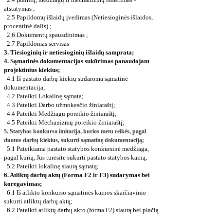
atstatymas ;
2.5
Papildomų išlaidų įvedimas (Netiesioginės išlaidos,
procentinė dalis) ;
2.6
Dokumentų spausdinimas ;
2.7
Papildomas servisas
3. Tiesioginių ir netiesioginių išlaidų samprata;
4. Sąmatinės dokumentacijos sukūrimas panaudojant
projektinius kiekius;
4.1
Iš pastato darbų kiekių sudaroma sąmatinė
dokumentacija;
4.2
Pateikti Lokalinę sąmata;
4.3
Pateikti Darbo užmokesčio žiniaraštį;
4.4
Pateikti Medžiagų poreikio žiniaraštį;
4.5
Pateikti Mechanizmų poreikio žiniaraštį;
5. Statybos konkurso imitacija, kurios metu reikės, pagal
duotus darbų kiekius, sukurti sąmatinę dokumentaciją;
5.1
Pateikiama pastato statybos konkursinė medžiaga,
pagal kurią, Jūs turėsite sukurti pastato statybos kainą;
5.2
Pateikti lokalinę siaurą sąmatą;
6. Atliktų darbų aktų (Forma F2 ir F3) sudarymas bei
koregavimas;
6.1
Iš atlikto konkurso sąmatinės kainos skaičiavimo
sukurti atliktų darbų aktą;
6.2
Pateikti atliktų darbų akto (forma F2) siaurą bei plačią