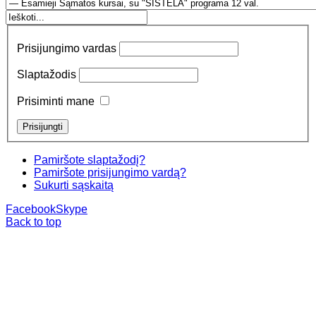
Prisijungimo vardas
Slaptažodis
Prisiminti mane
Pamiršote slaptažodį?
Pamiršote prisijungimo vardą?
Sukurti sąskaitą
Facebook
Skype
Back to top