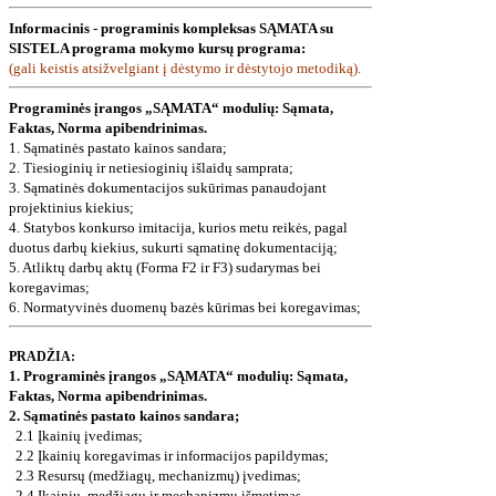
Informacinis - programinis kompleksas SĄMATA su
SISTELA programa mokymo kursų programa:
(gali keistis atsižvelgiant į dėstymo ir dėstytojo metodiką).
Programinės įrangos „SĄMATA“ modulių: Sąmata,
Faktas, Norma apibendrinimas.
1. Sąmatinės pastato kainos sandara;
2. Tiesioginių ir netiesioginių išlaidų samprata;
3. Sąmatinės dokumentacijos sukūrimas panaudojant
projektinius kiekius;
4. Statybos konkurso imitacija, kurios metu reikės, pagal
duotus darbų kiekius, sukurti sąmatinę dokumentaciją;
5. Atliktų darbų aktų (Forma F2 ir F3) sudarymas bei
koregavimas;
6. Normatyvinės duomenų bazės kūrimas bei koregavimas;
PRADŽIA:
1. Programinės įrangos „SĄMATA“ modulių: Sąmata,
Faktas, Norma apibendrinimas.
2. Sąmatinės pastato kainos sandara;
2.1
Įkainių įvedimas;
2.2
Įkainių koregavimas ir informacijos papildymas;
2.3
Resursų (medžiagų, mechanizmų) įvedimas;
2.4
Įkainių, medžiagų ir mechanizmų išmetimas -