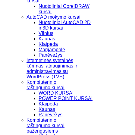
kursai
Nuotoliniai CorelDRAW
kursai
AutoCAD mokymo kursai
Nuotoliniai AutoCAD 2D
ir 3D kursai
Vilnius
Kaunas
Klaipėda
Marijampolė
Panėvežys
Internetinės svetainės
kūrimas, atnaujinimas ir
administravimas su
WordPress (TVS)
Kompiuterinio
raštingumo kursai
WORD KURSAI
POWER POINT KURSAI
Klaipėda
Kaunas
Panevėžys
Kompiuterinio
raštingumo kursai
pažengusiems