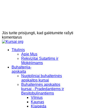
Jūs turite prisijungti, kad galėtumėte rašyti
komentarus
Titulinis
Apie Mus
Rekvizitai Sutartims ir
Mokėjimams
Buhalterija-
apskaita
Nuotoliniai buhalterinės
apskaitos kursai
Buhalterinės apskaitos
kursai - Pradedantiems ir
Besitobulinantiems
Vilnius
Kaunas
Klaipėda