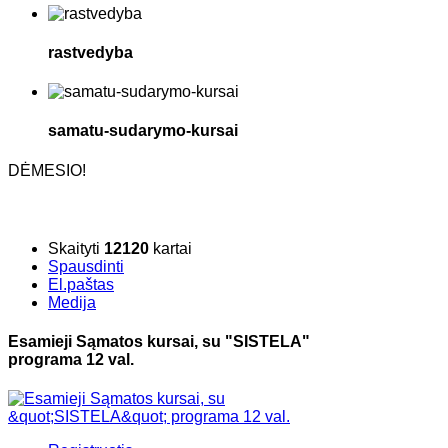
rastvedyba
samatu-sudarymo-kursai
DĖMESIO!
Skaityti
12120
kartai
Spausdinti
El.paštas
Medija
Esamieji Sąmatos kursai, su "SISTELA"
programa 12 val.