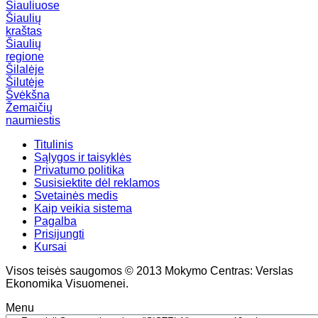
Šiauliuose
Šiaulių
kraštas
Šiaulių
regione
Šilalėje
Šilutėje
Švėkšna
Žemaičių
naumiestis
Titulinis
Sąlygos ir taisyklės
Privatumo politika
Susisiektite dėl reklamos
Svetainės medis
Kaip veikia sistema
Pagalba
Prisijungti
Kursai
Visos teisės saugomos © 2013 Mokymo Centras: Verslas
Ekonomika Visuomenei.
Menu