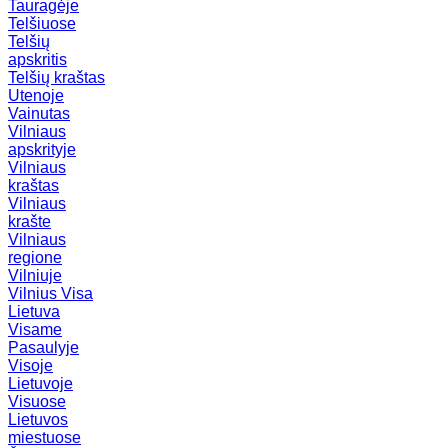
Tauragėje
Telšiuose
Telšių
apskritis
Telšių kraštas
Utenoje
Vainutas
Vilniaus
apskrityje
Vilniaus
kraštas
Vilniaus
krašte
Vilniaus
regione
Vilniuje
Vilnius
Visa
Lietuva
Visame
Pasaulyje
Visoje
Lietuvoje
Visuose
Lietuvos
miestuose