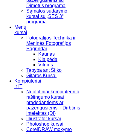
pažengusiems su
Dimetris programa
Sąmatos sudarymo
kursai su „SES 3“
programa
Menų
kursai
Fotografijos Technika ir
Meninės Fotografijos
Pagrindai
Kaunas
Klaipėda
Vilnius
Tapyba ant Šilko
Gitaros Kursai
Kompiuteriai
ir IT
Nuotoliniai kompiuterinio
raštingumo kursai
pradedantiems ar
pažengusiems + Dirbtinis
intelektas (DI)
Illiustrator kursai
Photoshop kursai
CorelDRAW mokymo