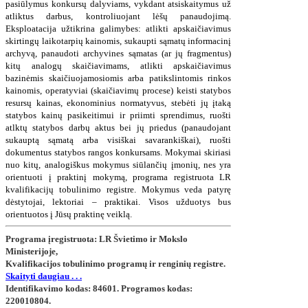
pasiūlymus konkursų dalyviams, vykdant atsiskaitymus už
atliktus darbus, kontroliuojant lėšų panaudojimą.
Eksploatacija užtikrina galimybes: atlikti apskaičiavimus
skirtingų laikotarpių kainomis, sukaupti sąmatų informacinį
archyvą, panaudoti archyvines sąmatas (ar jų fragmentus)
kitų analogų skaičiavimams, atlikti apskaičiavimus
bazinėmis skaičiuojamosiomis arba patikslintomis rinkos
kainomis, operatyviai (skaičiavimų procese) keisti statybos
resursų kainas, ekonominius normatyvus, stebėti jų įtaką
statybos kainų pasikeitimui ir priimti sprendimus, ruošti
atlktų statybos darbų aktus bei jų priedus (panaudojant
sukauptą sąmatą arba visiškai savarankiškai), ruošti
dokumentus statybos rangos konkursams.
Mokymai skiriasi
nuo kitų, analogiškus mokymus siūlančių įmonių, nes yra
orientuoti į praktinį mokymą, programa registruota LR
kvalifikacijų tobulinimo registre. Mokymus veda patyrę
dėstytojai, lektoriai – praktikai. Visos užduotys bus
orientuotos į Jūsų praktinę veiklą.
Programa įregistruota: LR Švietimo ir Mokslo
Ministerijoje,
Kvalifikac
ijos tobulinimo programų ir renginių registre.
Skaityti daugiau . . .
Identifikavimo kodas: 84601. Programos kodas:
220010804.