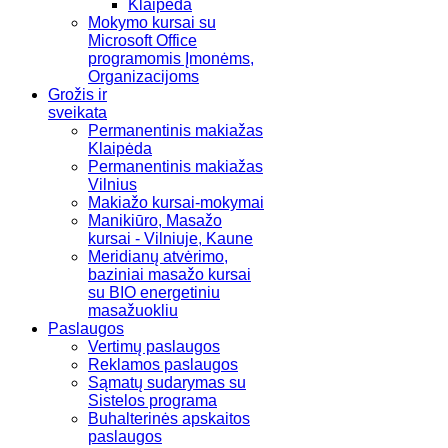
Klaipėda
Mokymo kursai su
Microsoft Office
programomis Įmonėms,
Organizacijoms
Grožis ir
sveikata
Permanentinis makiažas
Klaipėda
Permanentinis makiažas
Vilnius
Makiažo kursai-mokymai
Manikiūro, Masažo
kursai - Vilniuje, Kaune
Meridianų atvėrimo,
baziniai masažo kursai
su BIO energetiniu
masažuokliu
Paslaugos
Vertimų paslaugos
Reklamos paslaugos
Sąmatų sudarymas su
Sistelos programa
Buhalterinės apskaitos
paslaugos