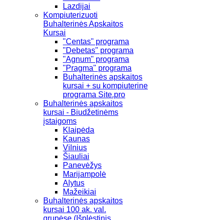
Lazdijai
Kompiuterizuoti
Buhalterinės Apskaitos
Kursai
"Centas" programa
"Debetas" programa
"Agnum" programa
"Pragma" programa
Buhalterinės apskaitos
kursai + su kompiuterine
programa Site.pro
Buhalterinės apskaitos
kursai - Biudžetinėms
įstaigoms
Klaipėda
Kaunas
Vilnius
Šiauliai
Panevėžys
Marijampolė
Alytus
Mažeikiai
Buhalterinės apskaitos
kursai 100 ak. val.
grupėse (Išplėstinis