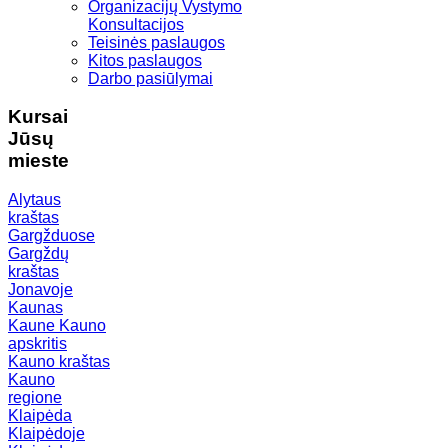
Organizacijų Vystymo
Konsultacijos
Teisinės paslaugos
Kitos paslaugos
Darbo pasiūlymai
Kursai
Jūsų
mieste
Alytaus
kraštas
Gargžduose
Gargždų
kraštas
Jonavoje
Kaunas
Kaune
Kauno
apskritis
Kauno kraštas
Kauno
regione
Klaipėda
Klaipėdoje