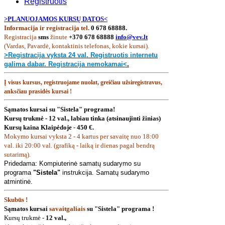
Registruotis
>PLANUOJAMOS KURSŲ DATOS<
Informacija ir registracija tel.
0 678 68888.
Registracija
sms
žinute
+370 678 68888
info@vev.lt
(Vardas, Pavardė, kontaktinis telefonas, kokie kursai).
>Registracija vyksta 24 val. Registruotis internetu
galima dabar. Registracija nemokamai<
.
Į visus kursus, registruojame nuolat,
greičiau užsiregistravus,
anksčiau prasidės kursai
!
Sąmatos kursai su "Sistela" programa!
Kursų trukmė - 12 val., labiau tinka (atsinaujinti žinias)
Kursų kaina Klaipėdoje
-
450 €.
Mokymo kursai vyksta 2 - 4 kartus per savaitę nuo 18:00
val. iki 20:00 val. (grafiką - laiką ir dienas pagal bendrą
sutarimą).
Pridedama: Kompiuterinė samatų sudarymo su
programa
"Sistela"
instrukcija. Samatų sudarymo
atmintinė.
Skubūs !
Sąmatos kursai
savaitgaliais
su "Sistela" programa !
Kursų trukmė -
12 val.,