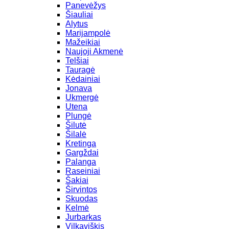
Panevėžys
Šiauliai
Alytus
Marijampolė
Mažeikiai
Naujoji Akmenė
Telšiai
Tauragė
Kėdainiai
Jonava
Ukmergė
Utena
Plungė
Šilutė
Šilalė
Kretinga
Gargždai
Palanga
Raseiniai
Šakiai
Širvintos
Skuodas
Kelmė
Jurbarkas
Vilkaviškis