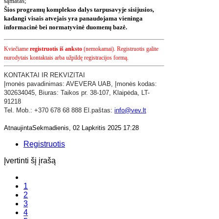
sąmatas;
Šios programų komplekso dalys tarpusavyje sisijusios,
kadangi visais atvejais yra panaudojama vieninga
informacinė bei normatyvinė duomenų bazė.
Kviečiame
registruotis iš anksto
(nemokamai). Registruotis galite
nurodytais kontaktais arba užpildę registracijos formą.
KONTAKTAI IR REKVIZITAI
​Įmonės pavadinimas: AVEVERA UAB,
Įmonės kodas:
302634045,
Biuras: Taikos pr. 38-107,
Klaipėda,
LT-
91218
Tel. Mob.: +370 678 68 888 El.paštas:
info@vev.lt
AtnaujintaSekmadienis, 02 Lapkritis 2025 17:28
Registruotis
Įvertinti šį įrašą
1
2
3
4