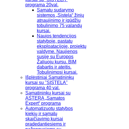
programa 20val.
Sąmatų sudarymo
sistemos „Sistela“ žinių
atnaujinimo ir įgūdžių
tobulinimo 75 valandų
kursai.
Naujos tendencijos
statyboje, pastatų
eksploatacijoje, projektų
valdyme. Naujienos
susiję su Europos
Žaliuoju kursu. BIM
dabartis ir ateitis.
Tobulinimosi kursai.
Išplėstiniai Sąmatininkų
kursai su "SISTELA"
programa 40 val.
Sąmatininkų kursai su
ASTERA „Sąmatos
Expert“ programa
Automatizuotų statybos
kiekių ir sąmatų
skaičiavimo kursai
pradedantiesiems ir