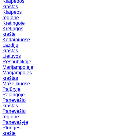
Klaipėdos
kraštas
Klaipėos
regione
Kretingoje
Kretingos
krašte
Kėdainiuose
Lazdijų
kraštas
Lietuvos
Respublikoje
Marijampolėje
Marijampolės
kraštas
Mažeikiuose
Pajūryje
Palangoje
Panevėžio
kraštas
Panevėžio
regione
Panevėžyje
Plungės
krašte