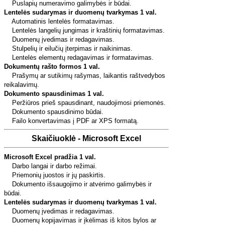
Puslapių numeravimo galimybės ir būdai.
Lentelės sudarymas ir duomenų tvarkymas 1 val.
Automatinis lentelės formatavimas.
Lentelės langelių jungimas ir kraštinių formatavimas.
Duomenų įvedimas ir redagavimas.
Stulpelių ir eilučių įterpimas ir naikinimas.
Lentelės elementų redagavimas ir formatavimas.
Dokumentų rašto formos 1 val.
Prašymų ar sutikimų rašymas, laikantis raštvedybos
reikalavimų.
Dokumento spausdinimas 1 val.
Peržiūros prieš spausdinant, naudojimosi priemonės.
Dokumento spausdinimo būdai.
Failo konvertavimas į PDF ar XPS formatą.
Skaičiuoklė - Microsoft Excel
Microsoft Excel pradžia 1 val.
Darbo langai ir darbo režimai.
Priemonių juostos ir jų paskirtis.
Dokumento išsaugojimo ir atvėrimo galimybės ir
būdai.
Lentelės sudarymas ir duomenų tvarkymas 1 val.
Duomenų įvedimas ir redagavimas.
Duomenų kopijavimas ir įkėlimas iš kitos bylos ar