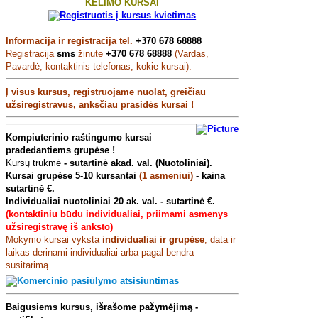
KĖLIMO KURSAI
Informacija ir registracija tel.
+370 678 68888
Registracija
sms
žinute
+370 678 68888
(Vardas,
Pavardė, kontaktinis telefonas, kokie kursai).
Į visus kursus, registruojame nuolat,
g
reičiau
užsiregistravus, anksčiau prasidės kursai !
Kompiuterinio raštingumo kursai
pradedantiems grupėse !
Kursų trukmė
- sutartinė akad. val. (Nuotoliniai).
Kursai grupėse 5-10 kursantai
(1 asmeniui)
-
kaina
sutartinė €.
Individualiai nuotoliniai 20 ak. val. - sutartinė
€.
(kontaktiniu būdu individualiai, priimami asmenys
užsiregistravę iš anksto)
Mokymo kursai vyksta
individualiai ir grupėse
, data ir
laikas derinami individualiai arba pagal bendra
susitarimą.
Baigusiems kursus, išrašome pažymėjimą -