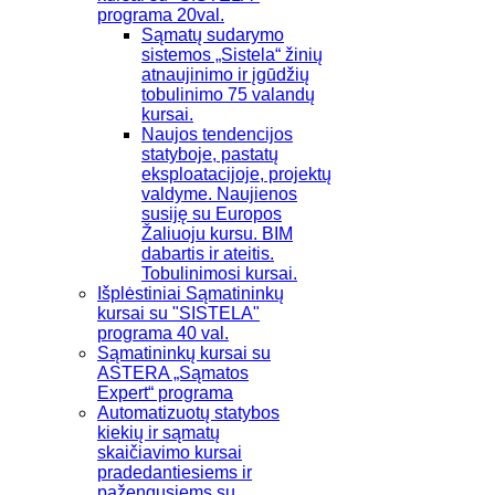
programa 20val.
Sąmatų sudarymo
sistemos „Sistela“ žinių
atnaujinimo ir įgūdžių
tobulinimo 75 valandų
kursai.
Naujos tendencijos
statyboje, pastatų
eksploatacijoje, projektų
valdyme. Naujienos
susiję su Europos
Žaliuoju kursu. BIM
dabartis ir ateitis.
Tobulinimosi kursai.
Išplėstiniai Sąmatininkų
kursai su "SISTELA"
programa 40 val.
Sąmatininkų kursai su
ASTERA „Sąmatos
Expert“ programa
Automatizuotų statybos
kiekių ir sąmatų
skaičiavimo kursai
pradedantiesiems ir
pažengusiems su