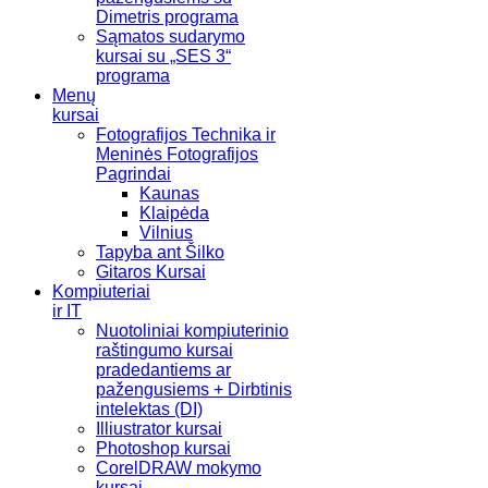
Dimetris programa
Sąmatos sudarymo
kursai su „SES 3“
programa
Menų
kursai
Fotografijos Technika ir
Meninės Fotografijos
Pagrindai
Kaunas
Klaipėda
Vilnius
Tapyba ant Šilko
Gitaros Kursai
Kompiuteriai
ir IT
Nuotoliniai kompiuterinio
raštingumo kursai
pradedantiems ar
pažengusiems + Dirbtinis
intelektas (DI)
Illiustrator kursai
Photoshop kursai
CorelDRAW mokymo
kursai