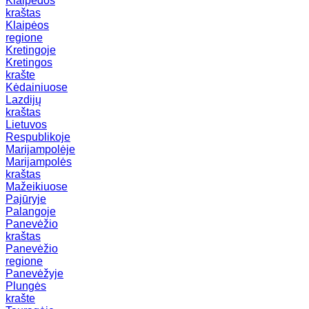
Klaipėdos
kraštas
Klaipėos
regione
Kretingoje
Kretingos
krašte
Kėdainiuose
Lazdijų
kraštas
Lietuvos
Respublikoje
Marijampolėje
Marijampolės
kraštas
Mažeikiuose
Pajūryje
Palangoje
Panevėžio
kraštas
Panevėžio
regione
Panevėžyje
Plungės
krašte