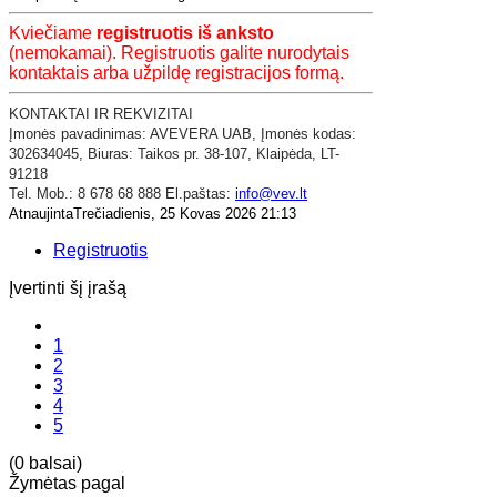
Kviečiame
registruotis iš anksto
(nemokamai). Registruotis galite nurodytais
kontaktais arba užpildę registracijos formą.
KONTAKTAI IR REKVIZITAI
​Įmonės pavadinimas: AVEVERA UAB,
Įmonės kodas:
302634045,
Biuras: Taikos pr. 38-107,
Klaipėda,
LT-
91218
Tel. Mob.: 8 678 68 888 El.paštas:
info@vev.lt
AtnaujintaTrečiadienis, 25 Kovas 2026 21:13
Registruotis
Įvertinti šį įrašą
1
2
3
4
5
(0 balsai)
Žymėtas pagal