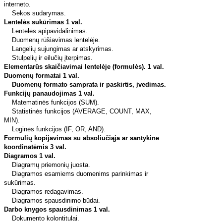
interneto.
Sekos sudarymas.
Lentelės sukūrimas 1 val.
Lentelės apipavidalinimas.
Duomenų rūšiavimas lentelėje.
Langelių sujungimas ar atskyrimas.
Stulpelių ir eilučių įterpimas.
Elementarūs skaičiavimai lentelėje (formulės). 1 val.
Duomenų formatai 1 val.
Duomenų formato samprata ir paskirtis, įvedimas.
Funkcijų panaudojimas 1 val.
Matematinės funkcijos (SUM).
Statistinės funkcijos (AVERAGE, COUNT, MAX,
MIN).
Loginės funkcijos (IF, OR, AND).
Formulių kopijavimas su absoliučiąja ar santykine
koordinatėmis
3 val.
Diagramos 1 val.
Diagramų priemonių juosta.
Diagramos esamiems duomenims parinkimas ir
sukūrimas.
Diagramos redagavimas.
Diagramos spausdinimo būdai.
Darbo knygos spausdinimas 1 val.
Dokumento kolontitulai.