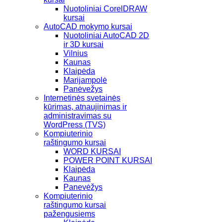
Nuotoliniai CorelDRAW
kursai
AutoCAD mokymo kursai
Nuotoliniai AutoCAD 2D
ir 3D kursai
Vilnius
Kaunas
Klaipėda
Marijampolė
Panėvežys
Internetinės svetainės
kūrimas, atnaujinimas ir
administravimas su
WordPress (TVS)
Kompiuterinio
raštingumo kursai
WORD KURSAI
POWER POINT KURSAI
Klaipėda
Kaunas
Panevėžys
Kompiuterinio
raštingumo kursai
pažengusiems