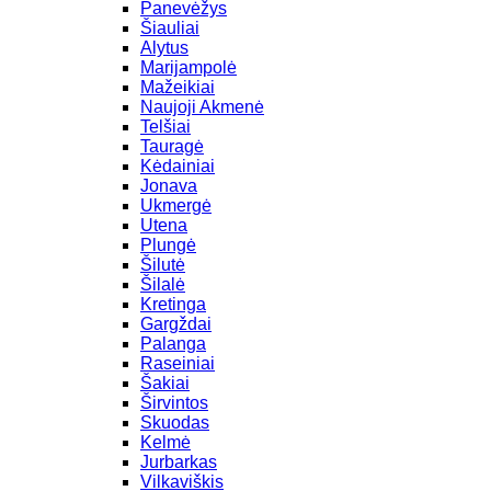
Panevėžys
Šiauliai
Alytus
Marijampolė
Mažeikiai
Naujoji Akmenė
Telšiai
Tauragė
Kėdainiai
Jonava
Ukmergė
Utena
Plungė
Šilutė
Šilalė
Kretinga
Gargždai
Palanga
Raseiniai
Šakiai
Širvintos
Skuodas
Kelmė
Jurbarkas
Vilkaviškis