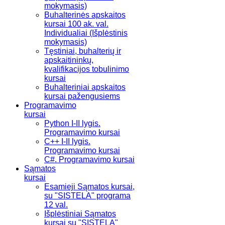
mokymasis)
Buhalterinės apskaitos
kursai 100 ak. val.
Individualiai (Išplėstinis
mokymasis)
Tęstiniai, buhalterių ir
apskaitininkų,
kvalifikacijos tobulinimo
kursai
Buhalteriniai apskaitos
kursai pažengusiems
Programavimo
kursai
Python I-II lygis.
Programavimo kursai
C++ I-II lygis.
Programavimo kursai
C#. Programavimo kursai
Sąmatos
kursai
Esamieji Sąmatos kursai,
su "SISTELA" programa
12 val.
Išplėstiniai Sąmatos
kursai su "SISTELA"