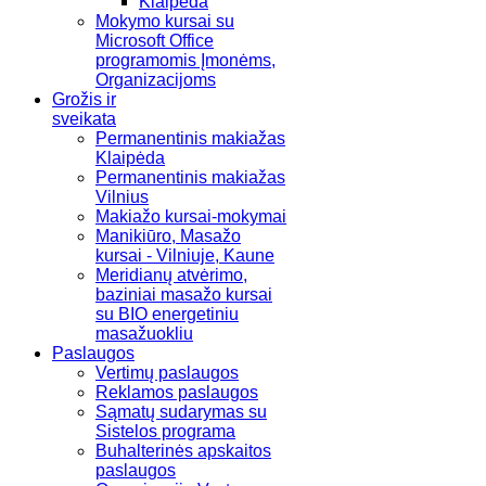
Klaipėda
Mokymo kursai su
Microsoft Office
programomis Įmonėms,
Organizacijoms
Grožis ir
sveikata
Permanentinis makiažas
Klaipėda
Permanentinis makiažas
Vilnius
Makiažo kursai-mokymai
Manikiūro, Masažo
kursai - Vilniuje, Kaune
Meridianų atvėrimo,
baziniai masažo kursai
su BIO energetiniu
masažuokliu
Paslaugos
Vertimų paslaugos
Reklamos paslaugos
Sąmatų sudarymas su
Sistelos programa
Buhalterinės apskaitos
paslaugos