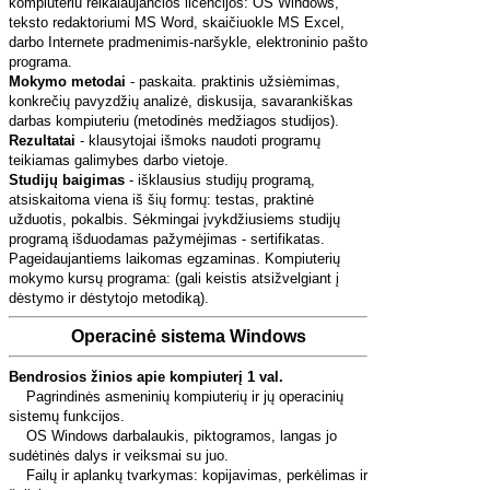
kompiuteriu reikalaujančios licencijos: OS Windows,
teksto redaktoriumi MS Word, skaičiuokle MS Excel,
darbo Internete pradmenimis-naršykle, elektroninio pašto
programa.
Mokymo metodai
- paskaita. praktinis užsiėmimas,
konkrečių pavyzdžių analizė, diskusija, savarankiškas
darbas kompiuteriu (metodinės medžiagos studijos).
Rezultatai
- klausytojai išmoks naudoti programų
teikiamas galimybes darbo vietoje.
Studijų baigimas
- išklausius studijų programą,
atsiskaitoma viena iš šių formų: testas, praktinė
užduotis, pokalbis. Sėkmingai įvykdžiusiems studijų
programą išduodamas pažymėjimas - sertifikatas.
Pageidaujantiems laikomas egzaminas. Kompiuterių
mokymo kursų programa: (gali keistis atsižvelgiant į
dėstymo ir dėstytojo metodiką).
Operacinė sistema Windows
Bendrosios žinios apie kompiuterį 1 val.
Pagrindinės asmeninių kompiuterių ir jų operacinių
sistemų funkcijos.
OS Windows darbalaukis, piktogramos, langas jo
sudėtinės dalys ir veiksmai su juo.
Failų ir aplankų tvarkymas: kopijavimas, perkėlimas ir