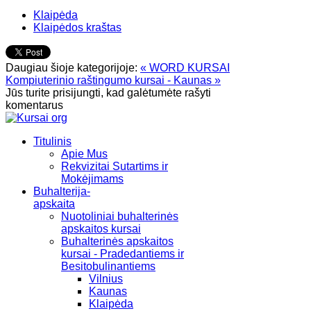
Klaipėda
Klaipėdos kraštas
Daugiau šioje kategorijoje:
« WORD KURSAI
Kompiuterinio raštingumo kursai - Kaunas »
Jūs turite prisijungti, kad galėtumėte rašyti
komentarus
Titulinis
Apie Mus
Rekvizitai Sutartims ir
Mokėjimams
Buhalterija-
apskaita
Nuotoliniai buhalterinės
apskaitos kursai
Buhalterinės apskaitos
kursai - Pradedantiems ir
Besitobulinantiems
Vilnius
Kaunas
Klaipėda