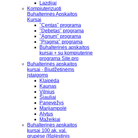
Lazdijai
Kompiuterizuoti
Buhalterinės Apskaitos
Kursai
"Centas" programa
"Debetas" programa
"Agnum" programa
"Pragma" programa
Buhalterinės apskaitos
kursai + su kompiuterine
programa Site.pro
Buhalterinės apskaitos
kursai - Biudžetinėms
įstaigoms
Klaipėda
Kaunas
Vilnius
Šiauliai
Panevėžys
Marijampolė
Alytus
Mažeikiai
Buhalterinės apskaitos
kursai 100 ak. val.
grupėse (Išplėstinis