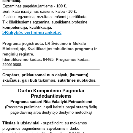
sertifikatą.
Egzaminas pageidaujantiems -
100 €.
Sertifikato išrašymas užsienio kalba -
30 €.
Išlaikius egzaminą, rezultatai įrašomi į sertifikatą.
Tik Išlaikiusiems egzaminą, suteikiama profesinė
kompetencija, kvalifikacija.
>Kokybės vertinimo anketa<
Programa įregistruota: LR Švietimo ir Mokslo
Ministerijoje,
Kvalifikacijos tobulinimo programų ir
renginių registre
.
Identifikavimo kodas: 84465. Programos kodas:
220010668.
Grupėms, priklausomai nuo dalyvių (kursantų)
skaičiaus, gali būti taikomos, sutartinės nuolaidos.
Darbo Kompiuteriu Pagrindai
Pradedantiesiems
Programa sudarė Rita Valaitytė-Petrauskienė
(Programa preliminari ir gali keistis pagal sutartą šalių
pageidavimą arba dėstytojo dėstymo metodiką)
Tikslas ir uždaviniai
- supažindinti su mokamos
programos pagrindinėmis sąvokomis ir darbo