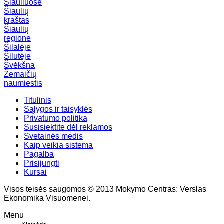
Šiauliuose
Šiaulių
kraštas
Šiaulių
regione
Šilalėje
Šilutėje
Švėkšna
Žemaičių
naumiestis
Titulinis
Sąlygos ir taisyklės
Privatumo politika
Susisiektite dėl reklamos
Svetainės medis
Kaip veikia sistema
Pagalba
Prisijungti
Kursai
Visos teisės saugomos © 2013 Mokymo Centras: Verslas
Ekonomika Visuomenei.
Menu