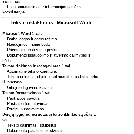
šalinimas.
Failų spausdinimas ir informacijos paieška
kompiuteryje.
Teksto redaktorius - Microsoft World
Microsoft Word 1 val.
Darbo langas ir darbo režimai.
Naudojimosi meniu būdai.
Priemonių juostos ir jų paskirtis.
Dokumento išsaugojimo ir atvėrimo galimybės ir
būdai.
Teksto rinkimas ir redagavimas 1 val.
Automatinė teksto korektūra.
Teksto rinkimas, objektų įkėlimas iš kitos bylos arba
iš interneto.
Gitieji redagavimo klavišai.
Teksto formatavimas 1 val.
Pastraipos sąvoka.
Pastraipų formatavimas.
Ptraipų numeravimas.
Dviejų lygių numeruotas arba ženklintas sąrašas 1
val.
Teksto dalinimas į stulpelius.
Dokumento padalinimas skyriais.