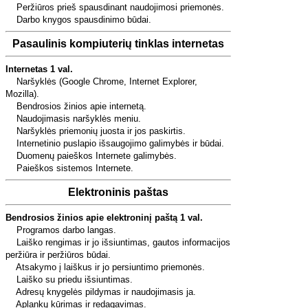
Peržiūros prieš spausdinant naudojimosi priemonės.
Darbo knygos spausdinimo būdai.
Pasaulinis kompiuterių tinklas internetas
Internetas 1 val.
Naršyklės (Google Chrome, Internet Explorer,
Mozilla).
Bendrosios žinios apie internetą.
Naudojimasis naršyklės meniu.
Naršyklės priemonių juosta ir jos paskirtis.
Internetinio puslapio išsaugojimo galimybės ir būdai.
Duomenų paieškos Internete galimybės.
Paieškos sistemos Internete.
Elektroninis paštas
Bendrosios žinios apie elektroninį paštą 1 val.
Programos darbo langas.
Laiško rengimas ir jo išsiuntimas, gautos informacijos
peržiūra ir peržiūros būdai.
Atsakymo į laiškus ir jo persiuntimo priemonės.
Laiško su priedu išsiuntimas.
Adresų knygelės pildymas ir naudojimasis ja.
Aplankų kūrimas ir redagavimas.