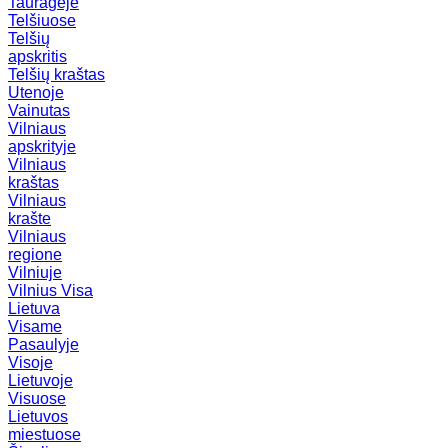
Tauragėje
Telšiuose
Telšių
apskritis
Telšių kraštas
Utenoje
Vainutas
Vilniaus
apskrityje
Vilniaus
kraštas
Vilniaus
krašte
Vilniaus
regione
Vilniuje
Vilnius
Visa
Lietuva
Visame
Pasaulyje
Visoje
Lietuvoje
Visuose
Lietuvos
miestuose