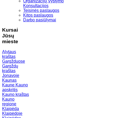
Organizacijų Vystymo
Konsultacijos
Teisinės paslaugos
Kitos paslaugos
Darbo pasiūlymai
Kursai
Jūsų
mieste
Alytaus
kraštas
Gargžduose
Gargždų
kraštas
Jonavoje
Kaunas
Kaune
Kauno
apskritis
Kauno kraštas
Kauno
regione
Klaipėda
Klaipėdoje