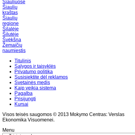
Šiauliuose
Šiaulių
kraštas
Šiaulių
regione
Šilalėje
Šilutėje
Švėkšna
Žemaičių
naumiestis
Titulinis
Sąlygos ir taisyklės
Privatumo politika
Susisiektite dėl reklamos
Svetainės medis
Kaip veikia sistema
Pagalba
Prisijungti
Kursai
Visos teisės saugomos © 2013 Mokymo Centras: Verslas
Ekonomika Visuomenei.
Menu