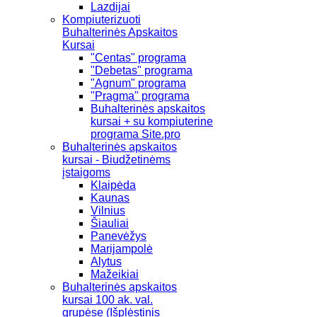
Lazdijai
Kompiuterizuoti
Buhalterinės Apskaitos
Kursai
"Centas" programa
"Debetas" programa
"Agnum" programa
"Pragma" programa
Buhalterinės apskaitos
kursai + su kompiuterine
programa Site.pro
Buhalterinės apskaitos
kursai - Biudžetinėms
įstaigoms
Klaipėda
Kaunas
Vilnius
Šiauliai
Panevėžys
Marijampolė
Alytus
Mažeikiai
Buhalterinės apskaitos
kursai 100 ak. val.
grupėse (Išplėstinis