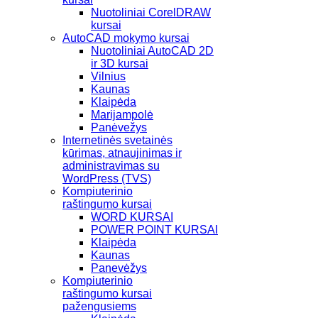
Nuotoliniai CorelDRAW
kursai
AutoCAD mokymo kursai
Nuotoliniai AutoCAD 2D
ir 3D kursai
Vilnius
Kaunas
Klaipėda
Marijampolė
Panėvežys
Internetinės svetainės
kūrimas, atnaujinimas ir
administravimas su
WordPress (TVS)
Kompiuterinio
raštingumo kursai
WORD KURSAI
POWER POINT KURSAI
Klaipėda
Kaunas
Panevėžys
Kompiuterinio
raštingumo kursai
pažengusiems