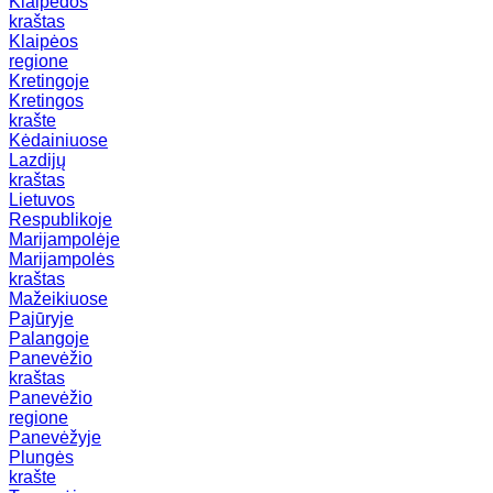
Klaipėdos
kraštas
Klaipėos
regione
Kretingoje
Kretingos
krašte
Kėdainiuose
Lazdijų
kraštas
Lietuvos
Respublikoje
Marijampolėje
Marijampolės
kraštas
Mažeikiuose
Pajūryje
Palangoje
Panevėžio
kraštas
Panevėžio
regione
Panevėžyje
Plungės
krašte