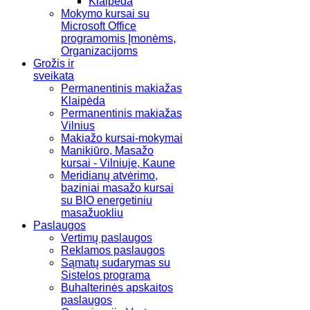
Klaipėda
Mokymo kursai su
Microsoft Office
programomis Įmonėms,
Organizacijoms
Grožis ir
sveikata
Permanentinis makiažas
Klaipėda
Permanentinis makiažas
Vilnius
Makiažo kursai-mokymai
Manikiūro, Masažo
kursai - Vilniuje, Kaune
Meridianų atvėrimo,
baziniai masažo kursai
su BIO energetiniu
masažuokliu
Paslaugos
Vertimų paslaugos
Reklamos paslaugos
Sąmatų sudarymas su
Sistelos programa
Buhalterinės apskaitos
paslaugos