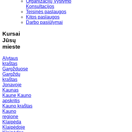
Organizacijų Vystymo
Konsultacijos
Teisinės paslaugos
Kitos paslaugos
Darbo pasiūlymai
Kursai
Jūsų
mieste
Alytaus
kraštas
Gargžduose
Gargždų
kraštas
Jonavoje
Kaunas
Kaune
Kauno
apskritis
Kauno kraštas
Kauno
regione
Klaipėda
Klaipėdoje