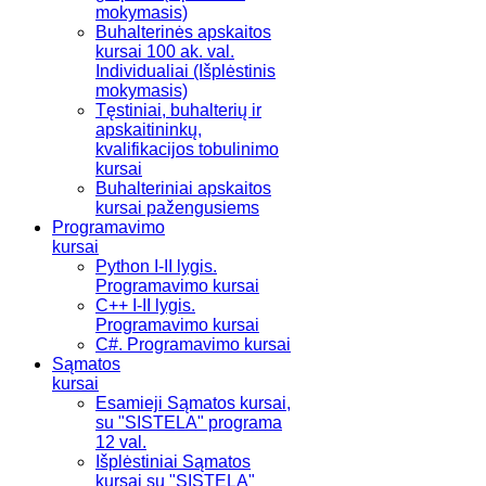
mokymasis)
Buhalterinės apskaitos
kursai 100 ak. val.
Individualiai (Išplėstinis
mokymasis)
Tęstiniai, buhalterių ir
apskaitininkų,
kvalifikacijos tobulinimo
kursai
Buhalteriniai apskaitos
kursai pažengusiems
Programavimo
kursai
Python I-II lygis.
Programavimo kursai
C++ I-II lygis.
Programavimo kursai
C#. Programavimo kursai
Sąmatos
kursai
Esamieji Sąmatos kursai,
su "SISTELA" programa
12 val.
Išplėstiniai Sąmatos
kursai su "SISTELA"