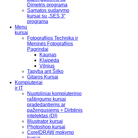
Dimetris programa
Sąmatos sudarymo
kursai su „SES 3“
programa
Menų
kursai
Fotografijos Technika ir
Meninės Fotografijos
Pagrindai
Kaunas
Klaipėda
Vilnius
Tapyba ant Šilko
Gitaros Kursai
Kompiuteriai
ir IT
Nuotoliniai kompiuterinio
raštingumo kursai
pradedantiems ar
pažengusiems + Dirbtinis
intelektas (DI)
Illiustrator kursai
Photoshop kursai
CorelDRAW mokymo
kursai