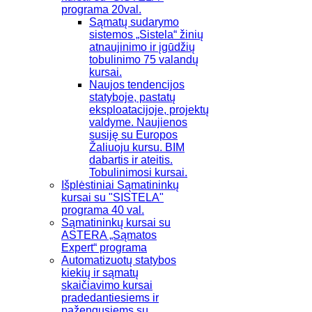
programa 20val.
Sąmatų sudarymo
sistemos „Sistela“ žinių
atnaujinimo ir įgūdžių
tobulinimo 75 valandų
kursai.
Naujos tendencijos
statyboje, pastatų
eksploatacijoje, projektų
valdyme. Naujienos
susiję su Europos
Žaliuoju kursu. BIM
dabartis ir ateitis.
Tobulinimosi kursai.
Išplėstiniai Sąmatininkų
kursai su "SISTELA"
programa 40 val.
Sąmatininkų kursai su
ASTERA „Sąmatos
Expert“ programa
Automatizuotų statybos
kiekių ir sąmatų
skaičiavimo kursai
pradedantiesiems ir
pažengusiems su