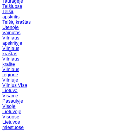
Tauragėje
Telšiuose
Telšių
apskritis
Telšių kraštas
Utenoje
Vainutas
Vilniaus
apskrityje
Vilniaus
kraštas
Vilniaus
krašte
Vilniaus
regione
Vilniuje
Vilnius
Visa
Lietuva
Visame
Pasaulyje
Visoje
Lietuvoje
Visuose
Lietuvos
miestuose