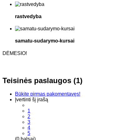
rastvedyba
samatu-sudarymo-kursai
DĖMESIO!
Teisinės paslaugos (1)
Būkite pirmas pakomentavęs!
Įvertinti šį įrašą
1
2
3
4
5
(0 balsai)