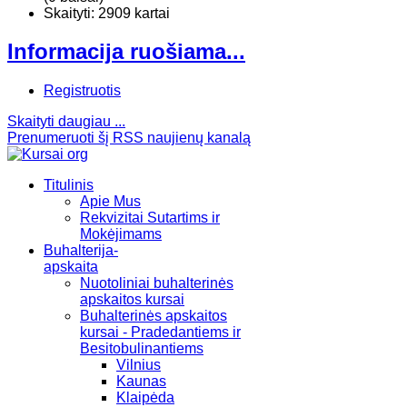
Skaityti: 2909 kartai
Informacija ruošiama...
Registruotis
Skaityti daugiau ...
Prenumeruoti šį RSS naujienų kanalą
Titulinis
Apie Mus
Rekvizitai Sutartims ir
Mokėjimams
Buhalterija-
apskaita
Nuotoliniai buhalterinės
apskaitos kursai
Buhalterinės apskaitos
kursai - Pradedantiems ir
Besitobulinantiems
Vilnius
Kaunas
Klaipėda