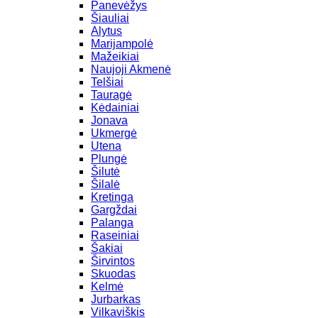
Panevėžys
Šiauliai
Alytus
Marijampolė
Mažeikiai
Naujoji Akmenė
Telšiai
Tauragė
Kėdainiai
Jonava
Ukmergė
Utena
Plungė
Šilutė
Šilalė
Kretinga
Gargždai
Palanga
Raseiniai
Šakiai
Širvintos
Skuodas
Kelmė
Jurbarkas
Vilkaviškis