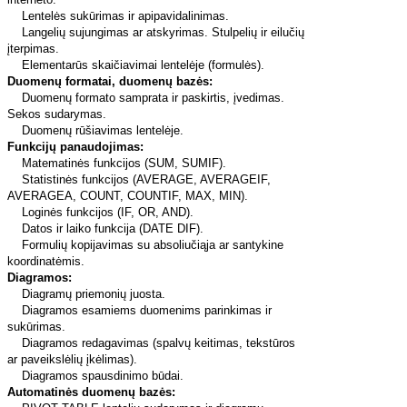
Lentelės sukūrimas ir apipavidalinimas.
Langelių sujungimas ar atskyrimas. Stulpelių ir eilučių
įterpimas.
Elementarūs skaičiavimai lentelėje (formulės).
Duomenų formatai, duomenų bazės:
Duomenų formato samprata ir paskirtis, įvedimas.
Sekos sudarymas.
Duomenų rūšiavimas lentelėje.
Funkcijų panaudojimas:
Matematinės funkcijos (SUM, SUMIF).
Statistinės funkcijos (AVERAGE, AVERAGEIF,
AVERAGEA, COUNT, COUNTIF, MAX, MIN).
Loginės funkcijos (IF, OR, AND).
Datos ir laiko funkcija (DATE DIF).
Formulių kopijavimas su absoliučiąja ar santykine
koordinatėmis.
Diagramos:
Diagramų priemonių juosta.
Diagramos esamiems duomenims parinkimas ir
sukūrimas.
Diagramos redagavimas (spalvų keitimas, tekstūros
ar paveikslėlių įkėlimas).
Diagramos spausdinimo būdai.
Automatinės duomenų bazės: