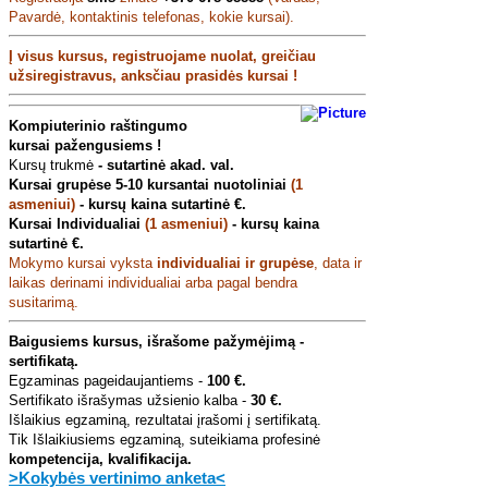
Pavardė, kontaktinis telefonas, kokie kursai).
Į visus kursus, registruojame nuolat,
g
reičiau
užsiregistravus, anksčiau prasidės kursai !
Kompiuterinio raštingumo
kursai
pažengusiems !
Kursų trukmė
- sutartinė akad. val.
Kursai grupėse 5-10 kursantai nuotoliniai
(1
asmeniui)
-
kursų kaina sutartinė €.
Kursai Individualiai
(1 asmeniui)
- kursų kaina
sutartinė
€.
Mokymo kursai vyksta
individualiai ir grupėse
, data ir
laikas derinami individualiai arba pagal bendra
susitarimą.
Baigusiems kursus, išrašome pažymėjimą -
sertifikatą.
Egzaminas pageidaujantiems -
100 €.
Sertifikato išrašymas užsienio kalba -
30 €.
Išlaikius egzaminą, rezultatai įrašomi į sertifikatą.
Tik Išlaikiusiems egzaminą, suteikiama profesinė
kompetencija
, kvalifikacija.
>Kokybės vertinimo anketa<