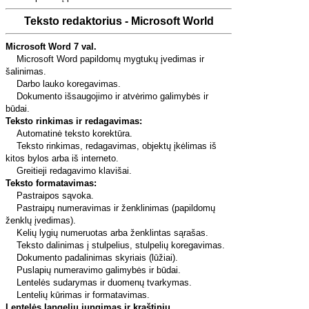
Teksto redaktorius - Microsoft World
Microsoft Word 7 val.
Microsoft Word
papildomų mygtukų įvedimas ir
šalinimas.
Darbo lauko koregavimas.
Dokumento išsaugojimo ir atvėrimo galimybės ir
būdai.
Teksto rinkimas ir redagavimas:
Automatinė teksto korektūra.
Teksto rinkimas, redagavimas, objektų įkėlimas iš
kitos bylos arba iš interneto.
Greitieji redagavimo klavišai.
Teksto formatavimas:
Pastraipos sąvoka.
Pastraipų numeravimas ir ženklinimas (papildomų
ženklų įvedimas).
Kelių lygių numeruotas arba ženklintas sąrašas.
Teksto dalinimas į stulpelius, stulpelių koregavimas.
Dokumento padalinimas skyriais (lūžiai).
Puslapių numeravimo galimybės ir būdai.
Lentelės sudarymas ir duomenų tvarkymas.
Lentelių kūrimas ir formatavimas.
Lentelės langelių jungimas ir kraštinių