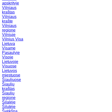
apskrityje
Vilniaus
kraštas
Vilniaus
krašte
Vilniaus
regione
Vilniuje
Vilnius
Visa
Lietuva
Visame
Pasaulyje
Visoje
Lietuvoje
Visuose
Lietuvos
miestuose
Šiauliuose
Šiaulių
kraštas
Šiaulių
regione
Šilalėje
Šilutėje
Švėkšna