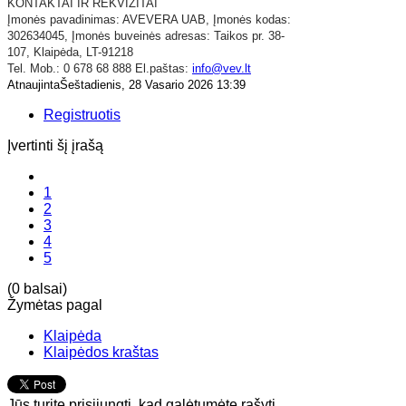
KONTAKTAI IR REKVIZITAI
​Įmonės pavadinimas: AVEVERA UAB,
Įmonės kodas:
302634045,
Įmonės buveinės adresas: Taikos pr. 38-
107,
Klaipėda,
LT-91218
Tel. Mob.: 0 678 68 888 El.paštas:
info@vev.lt
AtnaujintaŠeštadienis, 28 Vasario 2026 13:39
Registruotis
Įvertinti šį įrašą
1
2
3
4
5
(0 balsai)
Žymėtas pagal
Klaipėda
Klaipėdos kraštas
Jūs turite prisijungti, kad galėtumėte rašyti