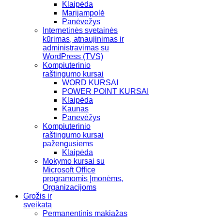
Klaipėda
Marijampolė
Panėvežys
Internetinės svetainės
kūrimas, atnaujinimas ir
administravimas su
WordPress (TVS)
Kompiuterinio
raštingumo kursai
WORD KURSAI
POWER POINT KURSAI
Klaipėda
Kaunas
Panevėžys
Kompiuterinio
raštingumo kursai
pažengusiems
Klaipėda
Mokymo kursai su
Microsoft Office
programomis Įmonėms,
Organizacijoms
Grožis ir
sveikata
Permanentinis makiažas