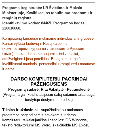
Programa įregistruota: LR Švietimo ir Mokslo
Ministerijoje,
Kvalifikacijos tobulinimo programų ir
renginių registre
.
Identifikavimo kodas: 84465. Programos kodas:
220010668.
Kompiuterių kursuose mokiname individualiai ir grupėse.
Kursai vyksta Lietuvių ir Rusų kalbomis
(Компъютерные курсы на Литовском и Русском
языке). Laiką deriname su jumis individualiai,
atsižvelgiant i jūsų poreikius. Baigę kursus galėsite
kvalifikuotai naudotis personaliniu kompiuteriu namuose
ir darbe.
DARBO KOMPIUTERIU PAGRINDAI
PAŽENGUSIEMS
Programą sudarė: Rita Valaitytė - Petrauskienė
(Programa gali keistis abipusiu šalių sutarimu arba pagal
bėstytojo dėstymo metodika)
Tikslas ir uždaviniai
- supažindinti su mokomos
programos pagrindinėmis sąvokomis ir darbo
kompiuteriu reikalaujančios licencijos: OS Windows,
teksto redaktoriumi MS Word, skaičiuokle MS Excel,