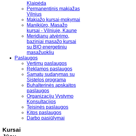
Klaipėda
Permanentinis makiažas
Vilnius
Makiažo kursai-mokymai
Manikiūro, Masažo
kursai - Vilniuje, Kaune
Meridianų atvėrimo,
baziniai masažo kursai
su BIO energetiniu
masažuokliu
Paslaugos
Vertimų paslaugos
Reklamos paslaugos
Sąmatų sudarymas su
Sistelos programa
Buhalterinės apskaitos
paslaugos
Organizacijų Vystymo
Konsultacijos
Teisinės paslaugos
Kitos paslaugos
Darbo pasiūlymai
Kursai