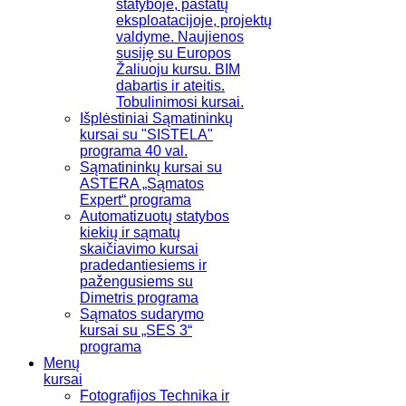
statyboje, pastatų
eksploatacijoje, projektų
valdyme. Naujienos
susiję su Europos
Žaliuoju kursu. BIM
dabartis ir ateitis.
Tobulinimosi kursai.
Išplėstiniai Sąmatininkų
kursai su "SISTELA"
programa 40 val.
Sąmatininkų kursai su
ASTERA „Sąmatos
Expert“ programa
Automatizuotų statybos
kiekių ir sąmatų
skaičiavimo kursai
pradedantiesiems ir
pažengusiems su
Dimetris programa
Sąmatos sudarymo
kursai su „SES 3“
programa
Menų
kursai
Fotografijos Technika ir