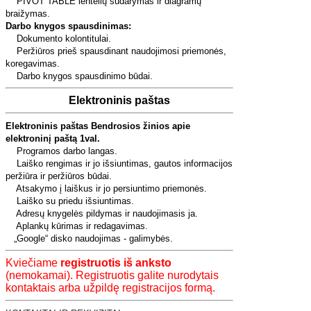
PIVOT TABLE lentelių sudarymas ir diagramų
braižymas.
Darbo knygos spausdinimas:
Dokumento kolontitulai.
Peržiūros prieš spausdinant naudojimosi priemonės,
koregavimas.
Darbo knygos spausdinimo būdai.
Elektroninis paštas
Elektroninis paštas Bendrosios žinios apie
elektroninį paštą 1val.
Programos darbo langas.
Laiško rengimas ir jo išsiuntimas, gautos informacijos
peržiūra ir peržiūros būdai.
Atsakymo į laiškus ir jo persiuntimo priemonės.
Laiško su priedu išsiuntimas.
Adresų knygelės pildymas ir naudojimasis ja.
Aplankų kūrimas ir redagavimas.
„Google“ disko naudojimas - galimybės.
Kviečiame
registruotis iš anksto
(nemokamai). Registruotis galite nurodytais
kontaktais arba užpildę registracijos formą.