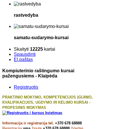
rastvedyba
samatu-sudarymo-kursai
Skaityti
12225
kartai
Spausdinti
El.paštas
Kompiuterinio raštingumo kursai
pažengusiems - Klaipėda
Registruotis
PRAKTINIO MOKYMO, KOMPETENCIJOS ĮGIJIMO,
KVALIFIKACIJOS, UGDYMO IR KĖLIMO KURSAI -
PROFESINIS MOKYMAS
Informacija ir registracija tel.
+370 678 68888
Registracija
sms
žinute
+370 678 68888
(Vardas,