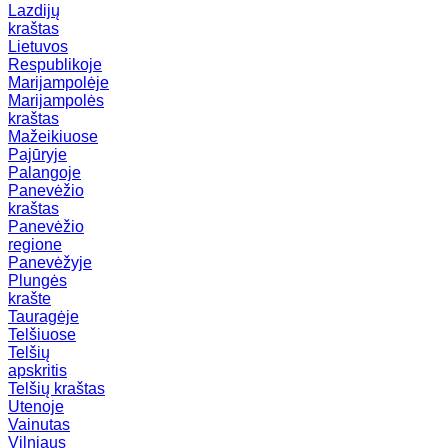
Lazdijų
kraštas
Lietuvos
Respublikoje
Marijampolėje
Marijampolės
kraštas
Mažeikiuose
Pajūryje
Palangoje
Panevėžio
kraštas
Panevėžio
regione
Panevėžyje
Plungės
krašte
Tauragėje
Telšiuose
Telšių
apskritis
Telšių kraštas
Utenoje
Vainutas
Vilniaus