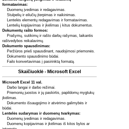
formatavimas:
Duomenų įvedimas ir redagavimas.
Stulpelių ir eilučių įterpimas ir naikinimas.
Lentelės elementų redagavimas ir formatavimas.
Lentelių kopijavimas ir įkėlimas į kitus dokumentus.
Dokumentų rašto formos:
Prašymų, sutikimų ir rašto darbų rašymas, laikantis
raštvedybos reikalavimų.
Dokumento spausdinimas:
Peržiūros prieš spausdinant, naudojimosi priemonės.
Dokumento spausdinimo būdai.
Failo konvertavimas į pasirinktą formatą.
Skaičiuoklė - Microsoft Excel
Microsoft Excel 11 val.
Darbo langai ir darbo režimai.
Priemonių juostos ir jų paskirtis, papildomų mygtukų
įkėlimas.
Dokumento išsaugojimo ir atvėrimo galimybės ir
būdai.
Lentelės sudarymas ir duomenų tvarkymas:
Duomenų įvedimas ir redagavimas.
Duomenų kopijavimas ir įkėlimas iš kitos bylos ar
interneto.