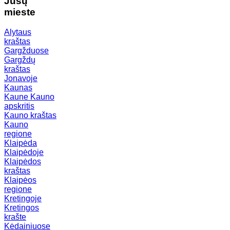
Jūsų
mieste
Alytaus
kraštas
Gargžduose
Gargždų
kraštas
Jonavoje
Kaunas
Kaune
Kauno
apskritis
Kauno kraštas
Kauno
regione
Klaipėda
Klaipėdoje
Klaipėdos
kraštas
Klaipėos
regione
Kretingoje
Kretingos
krašte
Kėdainiuose