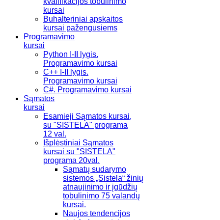
kvalifikacijos tobulinimo
kursai
Buhalteriniai apskaitos
kursai pažengusiems
Programavimo
kursai
Python I-II lygis.
Programavimo kursai
C++ I-II lygis.
Programavimo kursai
C#. Programavimo kursai
Sąmatos
kursai
Esamieji Sąmatos kursai,
su "SISTELA" programa
12 val.
Išplėstiniai Sąmatos
kursai su "SISTELA"
programa 20val.
Sąmatų sudarymo
sistemos „Sistela“ žinių
atnaujinimo ir įgūdžių
tobulinimo 75 valandų
kursai.
Naujos tendencijos