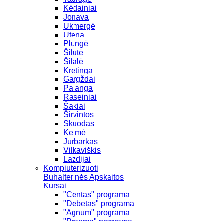
Kėdainiai
Jonava
Ukmergė
Utena
Plungė
Šilutė
Šilalė
Kretinga
Gargždai
Palanga
Raseiniai
Šakiai
Širvintos
Skuodas
Kelmė
Jurbarkas
Vilkaviškis
Lazdijai
Kompiuterizuoti
Buhalterinės Apskaitos
Kursai
"Centas" programa
"Debetas" programa
"Agnum" programa