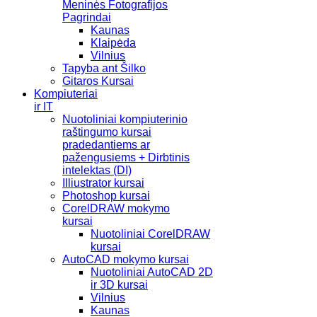
Meninės Fotografijos
Pagrindai
Kaunas
Klaipėda
Vilnius
Tapyba ant Šilko
Gitaros Kursai
Kompiuteriai
ir IT
Nuotoliniai kompiuterinio
raštingumo kursai
pradedantiems ar
pažengusiems + Dirbtinis
intelektas (DI)
Illiustrator kursai
Photoshop kursai
CorelDRAW mokymo
kursai
Nuotoliniai CorelDRAW
kursai
AutoCAD mokymo kursai
Nuotoliniai AutoCAD 2D
ir 3D kursai
Vilnius
Kaunas