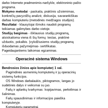
darbo Internete pradmenimis-naršykle, elektroninio pašto
programa.
Mokymo metodai
- paskaita, praktinis užsiėmimas,
konkrečių pavyzdžių analizė, diskusija, savarankiškas
darbas kompiuteriu (metodinės medžiagos studijos).
Rezultatai
- klausytojai išmoks naudoti programų
teikiamas galimybes darbo vietoje.
Studijų baigimas
- išklausius studijų programą,
atsiskaitoma viena iš šių formų: testas, praktinė
užduotis, pokalbis. Įvykdžiusiems studijų programą
išduodamas pažymėjimas- sertifikatas.
Pageidaujantiems laikomas egzaminas.
Operacinė sistema Windows
Bendrosios žinios apie kompiuterį 1 val.
Pagrindinės asmeninių kompiuterių ir jų operacinių
sistemų funkcijos.
OS Windows darbalaukis, piktogramos, langas jo
sudėtinės dalys ir veiksmai su juo.
Failų ir aplankų tvarkymas: kopijavimas, perkėlimas ir
šalinimas.
Failų spausdinimas ir informacijos paieška
kompiuteryje.
Kompiuterių parametrai.