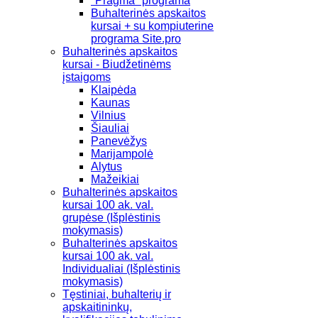
"Pragma" programa
Buhalterinės apskaitos
kursai + su kompiuterine
programa Site.pro
Buhalterinės apskaitos
kursai - Biudžetinėms
įstaigoms
Klaipėda
Kaunas
Vilnius
Šiauliai
Panevėžys
Marijampolė
Alytus
Mažeikiai
Buhalterinės apskaitos
kursai 100 ak. val.
grupėse (Išplėstinis
mokymasis)
Buhalterinės apskaitos
kursai 100 ak. val.
Individualiai (Išplėstinis
mokymasis)
Tęstiniai, buhalterių ir
apskaitininkų,