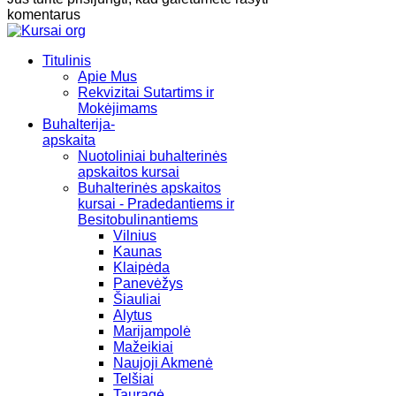
komentarus
Titulinis
Apie Mus
Rekvizitai Sutartims ir
Mokėjimams
Buhalterija-
apskaita
Nuotoliniai buhalterinės
apskaitos kursai
Buhalterinės apskaitos
kursai - Pradedantiems ir
Besitobulinantiems
Vilnius
Kaunas
Klaipėda
Panevėžys
Šiauliai
Alytus
Marijampolė
Mažeikiai
Naujoji Akmenė
Telšiai
Tauragė