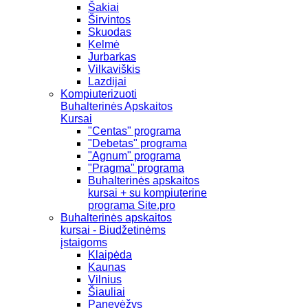
Šakiai
Širvintos
Skuodas
Kelmė
Jurbarkas
Vilkaviškis
Lazdijai
Kompiuterizuoti
Buhalterinės Apskaitos
Kursai
"Centas" programa
"Debetas" programa
"Agnum" programa
"Pragma" programa
Buhalterinės apskaitos
kursai + su kompiuterine
programa Site.pro
Buhalterinės apskaitos
kursai - Biudžetinėms
įstaigoms
Klaipėda
Kaunas
Vilnius
Šiauliai
Panevėžys