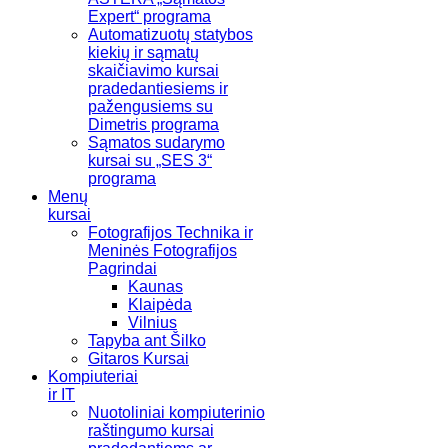
Expert“ programa
Automatizuotų statybos
kiekių ir sąmatų
skaičiavimo kursai
pradedantiesiems ir
pažengusiems su
Dimetris programa
Sąmatos sudarymo
kursai su „SES 3“
programa
Menų
kursai
Fotografijos Technika ir
Meninės Fotografijos
Pagrindai
Kaunas
Klaipėda
Vilnius
Tapyba ant Šilko
Gitaros Kursai
Kompiuteriai
ir IT
Nuotoliniai kompiuterinio
raštingumo kursai