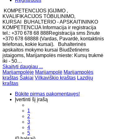
Registruotis
KOMPETENCIJOS ĮGIJIMO ,
KVALIFIKACIJOS TOBULINIMO,
KURSAI BUHALTERIO - APSKAITININKO
KOMPETENCIJA Informacija ir registracija
tel.: +370 678 68 888Registracija sms žinute
+370 678 68888 (Vardas, Pavardė, kontaktinis
telefonas, kokie kursai). Buhalterinės
apskaitos mokymo kursai Biudžetinėms
įstaigoms, Marijampolės mieste: Kursų trukmė
iki - 50…
Skaityti daugiau ...
Marijampolėje
Marijampolė
Marijampolės
kraštas
Šakiai
Vilkaviškio kraštas
Lazdijų
kraštas
Būkite pirmas pakomentavęs!
Įvertinti šį įrašą
1
2
3
4
5
(0 balsai)