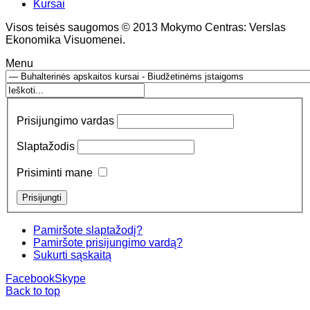
Kursai
Visos teisės saugomos © 2013 Mokymo Centras: Verslas
Ekonomika Visuomenei.
Menu
Prisijungimo vardas
Slaptažodis
Prisiminti mane
Pamiršote slaptažodį?
Pamiršote prisijungimo vardą?
Sukurti sąskaitą
Facebook
Skype
Back to top