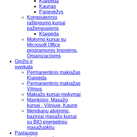
Klaipėda
Kaunas
Panevėžys
Kompiuterinio
raštingumo kursai
pažengusiems
Klaipėda
Mokymo kursai su
Microsoft Office
programomis Įmonėms,
Organizacijoms
Grožis ir
sveikata
Permanentinis makiažas
Klaipėda
Permanentinis makiažas
Vilnius
Makiažo kursai-mokymai
Manikiūro, Masažo
kursai - Vilniuje, Kaune
Meridianų atvėrimo,
baziniai masažo kursai
su BIO energetiniu
masažuokliu
Paslaugos