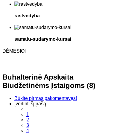
rastvedyba
samatu-sudarymo-kursai
DĖMESIO!
Buhalterinė Apskaita
Biudžetinėms Įstaigoms (8)
Būkite pirmas pakomentavęs!
Įvertinti šį įrašą
1
2
3
4