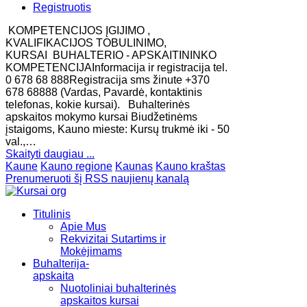
Registruotis
KOMPETENCIJOS ĮGIJIMO ,
KVALIFIKACIJOS TOBULINIMO,
KURSAI BUHALTERIO - APSKAITININKO
KOMPETENCIJAInformacija ir registracija tel.
0 678 68 888Registracija sms žinute +370
678 68888 (Vardas, Pavardė, kontaktinis
telefonas, kokie kursai). Buhalterinės
apskaitos mokymo kursai Biudžetinėms
įstaigoms, Kauno mieste: Kursų trukmė iki - 50
val.,…
Skaityti daugiau ...
Kaune
Kauno regione
Kaunas
Kauno kraštas
Prenumeruoti šį RSS naujienų kanalą
Titulinis
Apie Mus
Rekvizitai Sutartims ir
Mokėjimams
Buhalterija-
apskaita
Nuotoliniai buhalterinės
apskaitos kursai