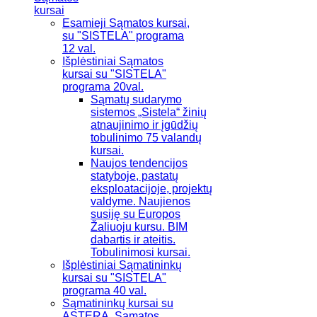
kursai
Esamieji Sąmatos kursai,
su "SISTELA" programa
12 val.
Išplėstiniai Sąmatos
kursai su "SISTELA"
programa 20val.
Sąmatų sudarymo
sistemos „Sistela“ žinių
atnaujinimo ir įgūdžių
tobulinimo 75 valandų
kursai.
Naujos tendencijos
statyboje, pastatų
eksploatacijoje, projektų
valdyme. Naujienos
susiję su Europos
Žaliuoju kursu. BIM
dabartis ir ateitis.
Tobulinimosi kursai.
Išplėstiniai Sąmatininkų
kursai su "SISTELA"
programa 40 val.
Sąmatininkų kursai su
ASTERA „Sąmatos