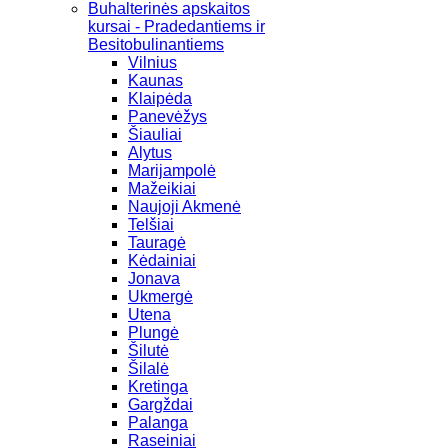
Buhalterinės apskaitos
kursai - Pradedantiems ir
Besitobulinantiems
Vilnius
Kaunas
Klaipėda
Panevėžys
Šiauliai
Alytus
Marijampolė
Mažeikiai
Naujoji Akmenė
Telšiai
Tauragė
Kėdainiai
Jonava
Ukmergė
Utena
Plungė
Šilutė
Šilalė
Kretinga
Gargždai
Palanga
Raseiniai