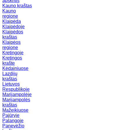
apskritis
Kauno kraštas
Kauno
regione
Klaipėda
Klaipėdoje
Klaipėdos
kraštas
Klaipėos
regione
Kretingoje
Kretingos
krašte
Kėdainiuose
Lazdijų
kraštas
Lietuvos
Respublikoje
Marijampolėje
Marijampolės
kraštas
Mažeikiuose
Pajūryje
Palangoje
Panevėžio