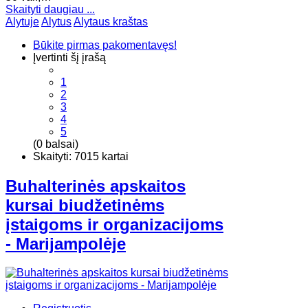
Skaityti daugiau ...
Alytuje
Alytus
Alytaus kraštas
Būkite pirmas pakomentavęs!
Įvertinti šį įrašą
1
2
3
4
5
(0 balsai)
Skaityti: 7015 kartai
Buhalterinės apskaitos
kursai biudžetinėms
įstaigoms ir organizacijoms
- Marijampolėje