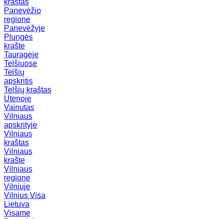
kraštas
Panevėžio
regione
Panevėžyje
Plungės
krašte
Tauragėje
Telšiuose
Telšių
apskritis
Telšių kraštas
Utenoje
Vainutas
Vilniaus
apskrityje
Vilniaus
kraštas
Vilniaus
krašte
Vilniaus
regione
Vilniuje
Vilnius
Visa
Lietuva
Visame