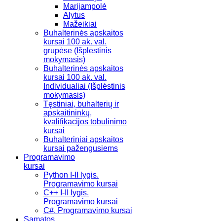
Marijampolė
Alytus
Mažeikiai
Buhalterinės apskaitos
kursai 100 ak. val.
grupėse (Išplėstinis
mokymasis)
Buhalterinės apskaitos
kursai 100 ak. val.
Individualiai (Išplėstinis
mokymasis)
Tęstiniai, buhalterių ir
apskaitininkų,
kvalifikacijos tobulinimo
kursai
Buhalteriniai apskaitos
kursai pažengusiems
Programavimo
kursai
Python I-II lygis.
Programavimo kursai
C++ I-II lygis.
Programavimo kursai
C#. Programavimo kursai
Sąmatos