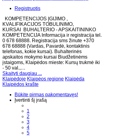
Registruotis
KOMPETENCIJOS ĮGIJIMO ,
KVALIFIKACIJOS TOBULINIMO,
KURSAI BUHALTERIO - APSKAITININKO
KOMPETENCIJA Informacija ir registracija tel.
0 678 68888. Registracija sms žinute +370
678 68888 (Vardas, Pavardė, kontaktinis
telefonas, kokie kursai). Buhalterinės
apskaitos mokymo kursai Biudžetinėms
įstaigoms, Klaipėdos mieste: Kursų trukmė iki
- 50 val.,…
Skaityti daugiau ...
Klaipėdoje
Klaipėos regione
Klaipėda
Klaipėdos krašte
Būkite pirmas pakomentavęs!
Įvertinti šį įrašą
1
2
3
4
5