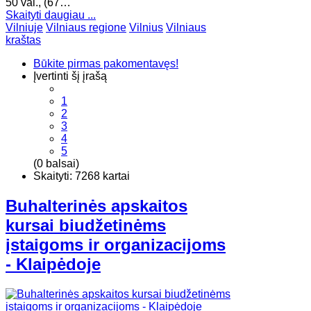
50 val., (67…
Skaityti daugiau ...
Vilniuje
Vilniaus regione
Vilnius
Vilniaus
kraštas
Būkite pirmas pakomentavęs!
Įvertinti šį įrašą
1
2
3
4
5
(0 balsai)
Skaityti: 7268 kartai
Buhalterinės apskaitos
kursai biudžetinėms
įstaigoms ir organizacijoms
- Klaipėdoje