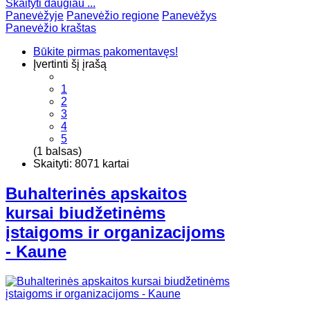
Skaityti daugiau ...
Panevėžyje
Panevėžio regione
Panevėžys
Panevėžio kraštas
Būkite pirmas pakomentavęs!
Įvertinti šį įrašą
1
2
3
4
5
(1 balsas)
Skaityti: 8071 kartai
Buhalterinės apskaitos
kursai biudžetinėms
įstaigoms ir organizacijoms
- Kaune