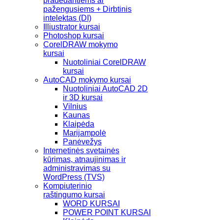
pradedantiems ar
pažengusiems + Dirbtinis
intelektas (DI)
Illiustrator kursai
Photoshop kursai
CorelDRAW mokymo
kursai
Nuotoliniai CorelDRAW
kursai
AutoCAD mokymo kursai
Nuotoliniai AutoCAD 2D
ir 3D kursai
Vilnius
Kaunas
Klaipėda
Marijampolė
Panėvežys
Internetinės svetainės
kūrimas, atnaujinimas ir
administravimas su
WordPress (TVS)
Kompiuterinio
raštingumo kursai
WORD KURSAI
POWER POINT KURSAI