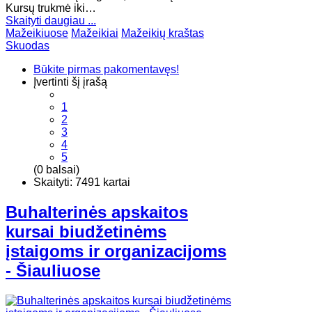
Kursų trukmė iki…
Skaityti daugiau ...
Mažeikiuose
Mažeikiai
Mažeikių kraštas
Skuodas
Būkite pirmas pakomentavęs!
Įvertinti šį įrašą
1
2
3
4
5
(0 balsai)
Skaityti: 7491 kartai
Buhalterinės apskaitos
kursai biudžetinėms
įstaigoms ir organizacijoms
- Šiauliuose