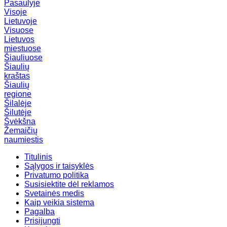
Pasaulyje
Visoje
Lietuvoje
Visuose
Lietuvos
miestuose
Šiauliuose
Šiaulių
kraštas
Šiaulių
regione
Šilalėje
Šilutėje
Švėkšna
Žemaičių
naumiestis
Titulinis
Sąlygos ir taisyklės
Privatumo politika
Susisiektite dėl reklamos
Svetainės medis
Kaip veikia sistema
Pagalba
Prisijungti