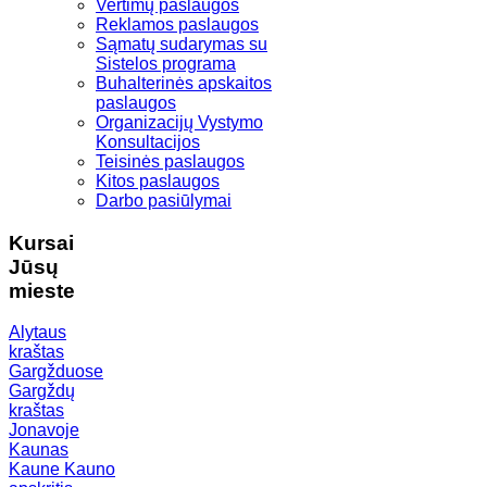
Vertimų paslaugos
Reklamos paslaugos
Sąmatų sudarymas su
Sistelos programa
Buhalterinės apskaitos
paslaugos
Organizacijų Vystymo
Konsultacijos
Teisinės paslaugos
Kitos paslaugos
Darbo pasiūlymai
Kursai
Jūsų
mieste
Alytaus
kraštas
Gargžduose
Gargždų
kraštas
Jonavoje
Kaunas
Kaune
Kauno