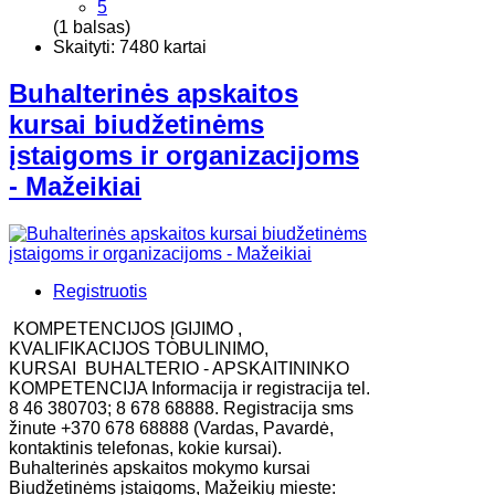
5
(1 balsas)
Skaityti: 7480 kartai
Buhalterinės apskaitos
kursai biudžetinėms
įstaigoms ir organizacijoms
- Mažeikiai
Registruotis
KOMPETENCIJOS ĮGIJIMO ,
KVALIFIKACIJOS TOBULINIMO,
KURSAI BUHALTERIO - APSKAITININKO
KOMPETENCIJA Informacija ir registracija tel.
8 46 380703; 8 678 68888. Registracija sms
žinute +370 678 68888 (Vardas, Pavardė,
kontaktinis telefonas, kokie kursai).
Buhalterinės apskaitos mokymo kursai
Biudžetinėms įstaigoms, Mažeikių mieste: