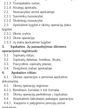
2.1.3. Trumpalaikis turtas;
2.1.4. Atsargų apskaita.
2.2. Nuosavybės esmė apskaitoje:
2.2.1. Savininkų nuosavybė;
2.2.2. Skolintojų nuosavybė.
2.3. Apskaitinė lygybė ir ūkinių operacijų įtaka
lygybei:
2.3.1. Ūkinis įvykis;
2.3.2. Ūkinė operacija;
2.3.3. Jų įtaka apskaitinei lygybei.
3.
Sąskaitos. Jų panaudojimas ūkinėms
operacijoms registruoti:
3.1. Sąskaitų rūšys;
3.2. Sąskaitų debetas, kreditas, likutis;
3.3. Pavyzdinis sąskaitų planas;
3.4. Dvejybinis įrašas apskaitoje.
4. Apskaitos ciklas:
4.1. Ūkinės operacijos ir pirminiai apskaitos
dokumentai.
4.2. Ūkinių operacijų registras:
4.2.1. Bendrasis žurnalas ir kiti žurnalai.
4.3. Ūkinių operacijų perkėlimas į sąskaitas.
4.4. Ataskaitinio laikotarpio pabaigos operacijos:
4.4.1. Kaupimo ir palyginimo principų esmė
apskaitoje;