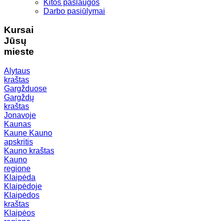
Kitos paslaugos
Darbo pasiūlymai
Kursai
Jūsų
mieste
Alytaus
kraštas
Gargžduose
Gargždų
kraštas
Jonavoje
Kaunas
Kaune
Kauno
apskritis
Kauno kraštas
Kauno
regione
Klaipėda
Klaipėdoje
Klaipėdos
kraštas
Klaipėos