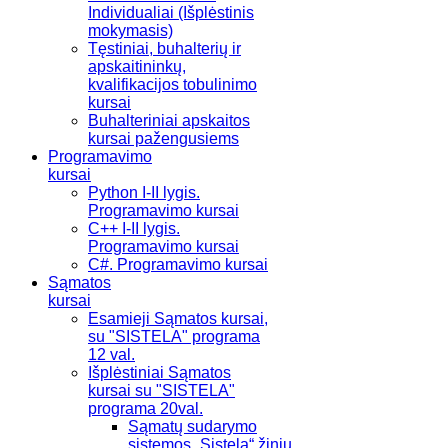
Individualiai (Išplėstinis
mokymasis)
Tęstiniai, buhalterių ir
apskaitininkų,
kvalifikacijos tobulinimo
kursai
Buhalteriniai apskaitos
kursai pažengusiems
Programavimo
kursai
Python I-II lygis.
Programavimo kursai
C++ I-II lygis.
Programavimo kursai
C#. Programavimo kursai
Sąmatos
kursai
Esamieji Sąmatos kursai,
su "SISTELA" programa
12 val.
Išplėstiniai Sąmatos
kursai su "SISTELA"
programa 20val.
Sąmatų sudarymo
sistemos „Sistela“ žinių