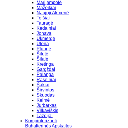
Marijampolė
Mažeikiai
Naujoji Akmenė
Telšiai
Tauragė
Kėdainiai
Jonava
Ukmergė
Utena
Plungė
Šilutė
Šilalė
Kretinga
Gargždai
Palanga
Raseiniai
Šakiai
Širvintos
Skuodas
Kelmė
Jurbarkas
Vilkaviškis
Lazdijai
Kompiuterizuoti
Buhalterinės Apskaitos