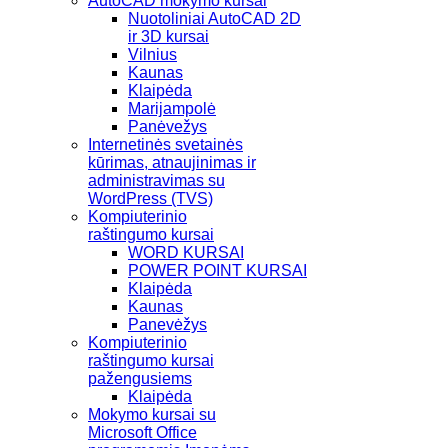
AutoCAD mokymo kursai
Nuotoliniai AutoCAD 2D
ir 3D kursai
Vilnius
Kaunas
Klaipėda
Marijampolė
Panėvežys
Internetinės svetainės
kūrimas, atnaujinimas ir
administravimas su
WordPress (TVS)
Kompiuterinio
raštingumo kursai
WORD KURSAI
POWER POINT KURSAI
Klaipėda
Kaunas
Panevėžys
Kompiuterinio
raštingumo kursai
pažengusiems
Klaipėda
Mokymo kursai su
Microsoft Office