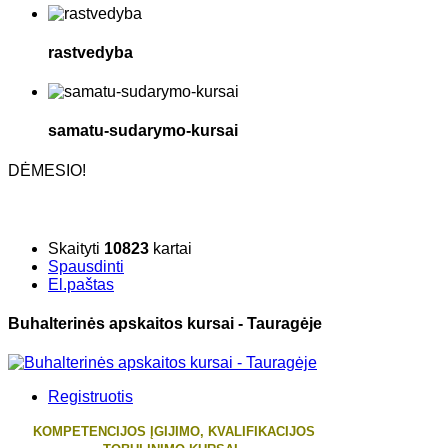
rastvedyba
samatu-sudarymo-kursai
DĖMESIO!
Skaityti
10823
kartai
Spausdinti
El.paštas
Buhalterinės apskaitos kursai - Tauragėje
Registruotis
KOMPETENCIJOS ĮGIJIMO, KVALIFIKACIJOS