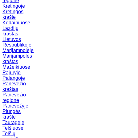
regione
Kretingoje
Kretingos
krašte
Kėdainiuose
Lazdijų
kraštas
Lietuvos
Respublikoje
Marijampolėje
Marijampolės
kraštas
Mažeikiuose
Pajūryje
Palangoje
Panevėžio
kraštas
Panevėžio
regione
Panevėžyje
Plungės
krašte
Tauragėje
Telšiuose
Telšių