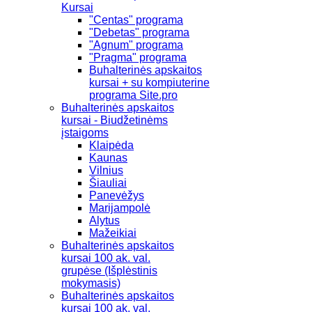
Kursai
"Centas" programa
"Debetas" programa
"Agnum" programa
"Pragma" programa
Buhalterinės apskaitos
kursai + su kompiuterine
programa Site.pro
Buhalterinės apskaitos
kursai - Biudžetinėms
įstaigoms
Klaipėda
Kaunas
Vilnius
Šiauliai
Panevėžys
Marijampolė
Alytus
Mažeikiai
Buhalterinės apskaitos
kursai 100 ak. val.
grupėse (Išplėstinis
mokymasis)
Buhalterinės apskaitos
kursai 100 ak. val.