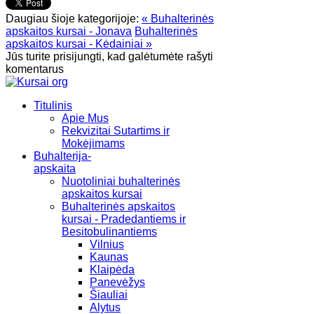
Daugiau šioje kategorijoje:
« Buhalterinės
apskaitos kursai - Jonava
Buhalterinės
apskaitos kursai - Kėdainiai »
Jūs turite prisijungti, kad galėtumėte rašyti
komentarus
Titulinis
Apie Mus
Rekvizitai Sutartims ir
Mokėjimams
Buhalterija-
apskaita
Nuotoliniai buhalterinės
apskaitos kursai
Buhalterinės apskaitos
kursai - Pradedantiems ir
Besitobulinantiems
Vilnius
Kaunas
Klaipėda
Panevėžys
Šiauliai
Alytus