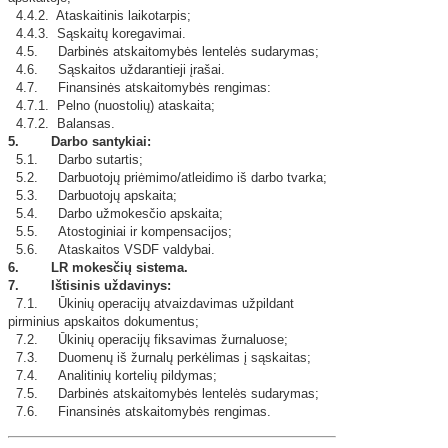
4.4.2. Ataskaitinis laikotarpis;
4.4.3. Sąskaitų koregavimai.
4.5. Darbinės atskaitomybės lentelės sudarymas;
4.6. Sąskaitos uždarantieji įrašai.
4.7. Finansinės atskaitomybės rengimas:
4.7.1. Pelno (nuostolių) ataskaita;
4.7.2. Balansas.
5. Darbo santykiai:
5.1. Darbo sutartis;
5.2. Darbuotojų priėmimo/atleidimo iš darbo tvarka;
5.3. Darbuotojų apskaita;
5.4. Darbo užmokesčio apskaita;
5.5. Atostoginiai ir kompensacijos;
5.6. Ataskaitos VSDF valdybai.
6. LR mokesčių sistema.
7. Ištisinis uždavinys:
7.1. Ūkinių operacijų atvaizdavimas užpildant
pirminius apskaitos dokumentus;
7.2. Ūkinių operacijų fiksavimas žurnaluose;
7.3. Duomenų iš žurnalų perkėlimas į sąskaitas;
7.4. Analitinių kortelių pildymas;
7.5. Darbinės atskaitomybės lentelės sudarymas;
7.6. Finansinės atskaitomybės rengimas.