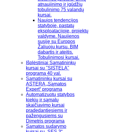
atnaujinimo ir įgūdžių
tobulinimo 75 valandų
kursai.
Naujos tendencijos
statyboje, pastatų
eksploatacijoje, projektų
valdyme. Naujienos
susiję su Europos
Žaliuoju kursu. BIM
dabartis ir ateitis.
Tobulinimosi kursai.
Išplėstiniai Sąmatininkų
kursai su "SISTELA"
programa 40 val.
Sąmatininkų kursai su
ASTERA „Sąmatos
Expert“ programa
Automatizuotų statybos
kiekių ir sąmatų
skaičiavimo kursai
pradedantiesiems ir
pažengusiems su
Dimetris programa
Sąmatos sudarymo
kursai su „SES 3“