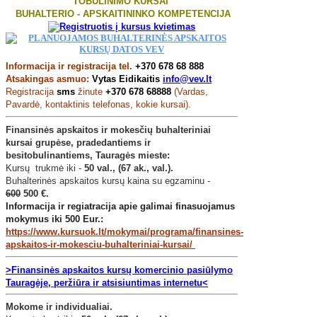
TOBULINIMO KURSAI
BUHALTERIO - APSKAITININKO KOMPETENCIJA
Informacija ir registracija tel.
+370 678 68 888
Atsakingas asmuo:
Vytas Eidikaitis
info@vev.lt
Registracija
sms
žinute
+370 678 68888
(Vardas,
Pavardė, kontaktinis telefonas, kokie kursai).
Finansinės apskaitos ir mokesčių buhalteriniai
kursai grupėse, pradedantiems ir
besitobulinantiems, Tauragės mieste:
Kursų trukmė iki -
50 val., (67 ak., val.).
Buhalterinės apskaitos kursų kaina su egzaminu -
600
500 €.
Informacija ir regiatracija apie galimai finasuojamus
mokymus iki 500 Eur.:
https://www.kursuok.lt/mokymai/programa/finansines-
apskaitos-ir-mokesciu-buhalteriniai-kursai/
>Finansinės apskaitos kursų komercinio pasiūlymo
Tauragėje, peržiūra ir atsisiuntimas internetu<
Mokome ir individualiai.