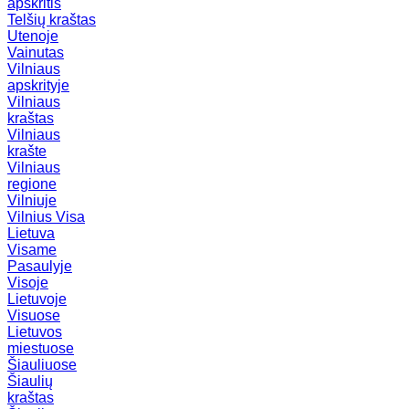
apskritis
Telšių kraštas
Utenoje
Vainutas
Vilniaus
apskrityje
Vilniaus
kraštas
Vilniaus
krašte
Vilniaus
regione
Vilniuje
Vilnius
Visa
Lietuva
Visame
Pasaulyje
Visoje
Lietuvoje
Visuose
Lietuvos
miestuose
Šiauliuose
Šiaulių
kraštas