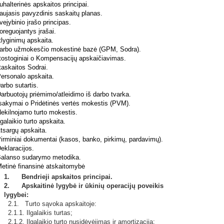
alterinės apskaitos principai.
ujasis pavyzdinis saskaitų planas.
jybinio įrašo principas.
reguojantys įrašai.
lyginimų apskaita.
rbo užmokesčio mokestinė bazė (GPM, Sodra).
ostoginiai o Kompensacijų apskaičiavimas.
askaitos Sodrai.
ersonalo apskaita.
rbo sutartis.
rbuotojų priėmimo/atleidimo iš darbo tvarka.
sakymai o Pridėtinės vertės mokestis (PVM).
ekilnojamo turto mokestis.
galaikio turto apskaita.
tsargų apskaita.
rminiai dokumentai (kasos, banko, pirkimų, pardavimų).
eklaracijos.
alanso sudarymo metodika.
etinė finansinė atskaitomybė
1. Bendrieji apskaitos principai.
2. Apskaitinė lygybė ir ūkinių operacijų poveikis
lygybei:
2.1. Turto sąvoka apskaitoje:
2.1.1. Ilgalaikis turtas;
2.1.2. Ilgalaikio turto nusidėvėjimas ir amortizacija;