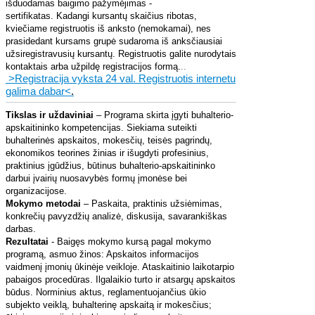
išduodamas baigimo pažymėjimas -
sertifikatas.
Kadangi kursantų skaičius ribotas,
kviečiame registruotis iš anksto (nemokamai), nes
prasidedant kursams grupė sudaroma iš anksčiausiai
užsiregistravusių kursantų. Registruotis galite nurodytais
kontaktais arba užpildę registracijos formą.
..
>Registracija vyksta 24 val. Registruotis internetu
galima dabar<
.
Tikslas ir uždaviniai
– Programa skirta įgyti buhalterio-
apskaitininko kompetencijas. Siekiama suteikti
buhalterinės apskaitos, mokesčių, teisės pagrindų,
ekonomikos teorines žinias ir išugdyti profesinius,
praktinius įgūdžius, būtinus buhalterio-apskaitininko
darbui įvairių nuosavybės formų įmonėse bei
organizacijose.
Mokymo metodai
– Paskaita, praktinis užsiėmimas,
konkrečių pavyzdžių analizė, diskusija, savarankiškas
darbas.
Rezultatai
- Baigęs mokymo kursą pagal mokymo
programą, asmuo žinos: Apskaitos informacijos
vaidmenį įmonių ūkinėje veikloje. Ataskaitinio laikotarpio
pabaigos procedūras. Ilgalaikio turto ir atsargų apskaitos
būdus. Norminius aktus, reglamentuojančius ūkio
subjekto veiklą, buhalterinę apskaitą ir mokesčius;