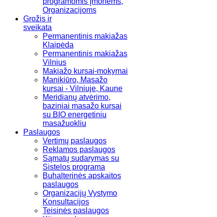
programomis Įmonėms,
Organizacijoms
Grožis ir
sveikata
Permanentinis makiažas
Klaipėda
Permanentinis makiažas
Vilnius
Makiažo kursai-mokymai
Manikiūro, Masažo
kursai - Vilniuje, Kaune
Meridianų atvėrimo,
baziniai masažo kursai
su BIO energetiniu
masažuokliu
Paslaugos
Vertimų paslaugos
Reklamos paslaugos
Sąmatų sudarymas su
Sistelos programa
Buhalterinės apskaitos
paslaugos
Organizacijų Vystymo
Konsultacijos
Teisinės paslaugos