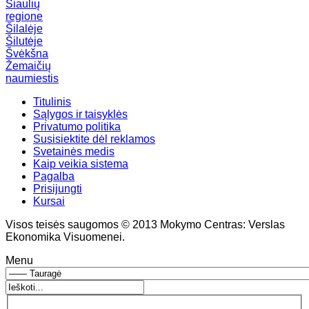
Šiaulių
regione
Šilalėje
Šilutėje
Švėkšna
Žemaičių
naumiestis
Titulinis
Sąlygos ir taisyklės
Privatumo politika
Susisiektite dėl reklamos
Svetainės medis
Kaip veikia sistema
Pagalba
Prisijungti
Kursai
Visos teisės saugomos © 2013 Mokymo Centras: Verslas
Ekonomika Visuomenei.
Menu