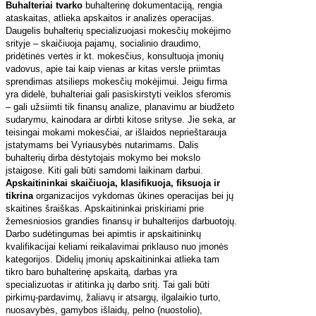
Buhalteriai tvarko
buhalterinę dokumentaciją, rengia
ataskaitas, atlieka apskaitos ir analizės operacijas.
Daugelis buhalterių specializuojasi mokesčių mokėjimo
srityje – skaičiuoja pajamų, socialinio draudimo,
pridėtinės vertės ir kt. mokesčius, konsultuoja įmonių
vadovus, apie tai kaip vienas ar kitas versle priimtas
sprendimas atsilieps mokesčių mokėjimui. Jeigu firma
yra didelė, buhalteriai gali pasiskirstyti veiklos sferomis
– gali užsiimti tik finansų analize, planavimu ar biudžeto
sudarymu, kainodara ar dirbti kitose srityse. Jie seka, ar
teisingai mokami mokesčiai, ar išlaidos neprieštarauja
įstatymams bei Vyriausybės nutarimams. Dalis
buhalterių dirba dėstytojais mokymo bei mokslo
įstaigose. Kiti gali būti samdomi laikinam darbui.
Apskaitininkai skaičiuoja, klasifikuoja, fiksuoja ir
tikrina
organizacijos vykdomas ūkines operacijas bei jų
skaitines šraiškas. Apskaitininkai priskiriami prie
žemesniosios grandies finansų ir buhalterijos darbuotojų.
Darbo sudėtingumas bei apimtis ir apskaitininkų
kvalifikacijai keliami reikalavimai priklauso nuo įmonės
kategorijos. Didelių įmonių apskaitininkai atlieka tam
tikro baro buhalterinę apskaitą, darbas yra
specializuotas ir atitinka jų darbo sritį. Tai gali būti
pirkimų-pardavimų, žaliavų ir atsargų, ilgalaikio turto,
nuosavybės, gamybos išlaidų, pelno (nuostolio),