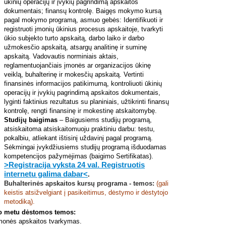
ūkinių operacijų ir įvykių pagrindimą apskaitos
dokumentais; finansų kontrolę. Baigęs mokymo kursą
pagal mokymo programą, asmuo gebės: Identifikuoti ir
registruoti įmonių ūkinius procesus apskaitoje, tvarkyti
ūkio subjekto turto apskaitą, darbo laiko ir darbo
užmokesčio apskaitą, atsargų analitinę ir suminę
apskaitą. Vadovautis norminiais aktais,
reglamentuojančiais įmonės ar organizacijos ūkinę
veiklą, buhalterinę ir mokesčių apskaitą. Vertinti
finansinės informacijos patikimumą, kontroliuoti ūkinių
operacijų ir įvykių pagrindimą apskaitos dokumentais,
lyginti faktinius rezultatus su planiniais, užtikrinti finansų
kontrolę, rengti finansinę ir mokestinę atskaitomybę.
Studijų baigimas
– Baigusiems studijų programą,
atsiskaitoma atsiskaitomuoju praktiniu darbu: testu,
pokalbiu, atliekant ištisinį uždavinį pagal programą.
Sėkmingai įvykdžiusiems studijų programą išduodamas
kompetencijos pažymėjimas (baigimo Sertifikatas).
>Registracija vyksta 24 val. Registruotis
internetu galima dabar<
.
Buhalterinės apskaitos kursų
programa - temos:
(gali
keistis atsižvelgiant į pasikeitimus, dėstymo ir dėstytojo
metodiką).
o metu dėstomos temos:
onės apskaitos tvarkymas.