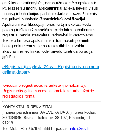
griežtos atskaitomybės, darbo užmokesčio apskaita ir
kt. Mažesnių įmonių apskaitininkai atlieka beveik visus
finansų ir buhalterijos padalinio darbus ir savo žiniomis
turi prilygti buhalterio (finansininko) kvalifikacijai.
Apskaitininkai fiksuoja įmonės turtą ir skolas, veda
pajamų ir išlaidų žiniaraščius, pildo kitus buhalterinius
registrus, rengia ataskaitas vadovybei ir vartotojams.
Tokiose firmose apskaitininkai turi mokėti įforminti
bankų dokumentus, jiems tenka dirbti su įvairia
skaičiavimo technika, todėl privalo turėti darbo su ja
įgūdžių.
>Registracija vyksta 24 val. Registruotis internetu
galima dabar<
.
Kviečiame
registruotis iš anksto
(nemokamai).
Registruotis galite nurodytais kontaktais arba užpildę
registracijos formą.
KONTAKTAI IR REKVIZITAI
​Įmonės pavadinimas: AVEVERA UAB,
Įmonės kodas:
302634045,
Biuras: Taikos pr. 38-107,
Klaipėda,
LT-
91218
Tel. Mob.: +370 678 68 888 El.paštas:
info@vev.lt