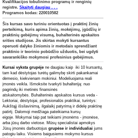
Kvalifikacijos tobulinimo programų ir renginių
registre
.
Skaityti daugiau . . .
Programos kodas: 220010582
Šis kursas savo turiniu orientuotas į praktinį žinių
perteikimą, kuris apima žinių, mokėjimų, įgūdžių ir
praktinių gebėjimų visumą, buhalterinės apskaitos
srities studijose. Jis skirtas mokyti kursantus
operuoti dalyko žiniomis ir metodais sprendžiant
praktinio ir teorinio pobūdžio užduotis, bei ugdyti
savarankiško mokymosi profesinius gebėjimus.
Kursai vyksta grupėje
ne daugiau kaip iki 10 kursantų,
tam kad dėstytojas turėtų galimybę skirti pakankamai
dėmesio, kiekvienam mokiniui.
Modeliuojama reali
įmonės veikla. Išmoksite tvarkyti buhalteriją: nuo
pagrindų iki metinės finansinės
atskaitomybės.
Buhalterinės apskaitos kursus veda -
Lektoriai, dėstytojai, profesionalūs praktikai, turintys:
Aukštąjį išsilavinimą, ilgalaikį patyrimą ir didelę praktinę
patirtį.
Dalomoji medžiaga pateikiama kursų
eigoje.
Mokymai taip pat teikiami įmonėms - įmonėse,
arba jūsų darbo vietose. Mūsų specialistai apmokys
Jūsų įmonės darbuotojus
grupėse ir individualiai
jums
patogiu laiku. Visiems baigusiems mokymo kursus