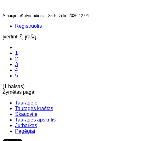
AtnaujintaKetvirtadienis, 25 Birželio 2026 12:04
Registruotis
Įvertinti šį įrašą
1
2
3
4
5
(1 balsas)
Žymėtas pagal
Tauragėje
Tauragės kraštas
Skaudvilė
Tauragės apskritis
Jurbarkas
Pagėgiai