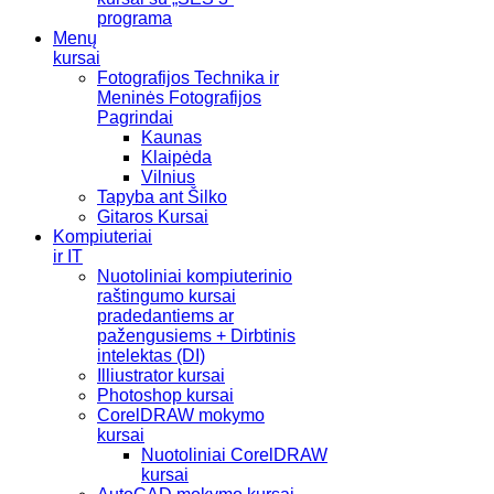
programa
Menų
kursai
Fotografijos Technika ir
Meninės Fotografijos
Pagrindai
Kaunas
Klaipėda
Vilnius
Tapyba ant Šilko
Gitaros Kursai
Kompiuteriai
ir IT
Nuotoliniai kompiuterinio
raštingumo kursai
pradedantiems ar
pažengusiems + Dirbtinis
intelektas (DI)
Illiustrator kursai
Photoshop kursai
CorelDRAW mokymo
kursai
Nuotoliniai CorelDRAW
kursai