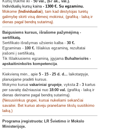
Kursų trukmė iki -
50 val., (67 ak., val.).
Individualių kursų kaina
-
1300 €. Su egzaminu.
Mokome (
Individualiai
), tam kad dėstytojas turėtų
galimybę skirti visą dėmesį mokiniui, (grafiką - laiką ir
dienas pagal bendrą sutarimą).
Baigusiems kursus, išrašome pažymėjimą -
sertifikatą.
Sertifikato išrašymas užsienio kalba -
30 €.
Egzaminas -
100 €.
Išlaikius egzaminą, rezultatai
įrašomi į sertifikatą.
Tik Išlaikiusiems egzaminą, įgyjama
Buhalterio/ės -
apskaitininko/ės kompetencija
.
Kiekvieną mėn., apie
5 - 15 - 25 d. d...
laikotarpyje,
planuojame pradėti kursus.
Mokymo kursai
vakariniai grupėje
, vyksta
2 - 3
kartus
per savaitę dažniausiai nuo
18:00 val.
(grafiką - laiką ir
dienas deriname pagal bendrą sutarimą).
(Nesusirinkus grupei, kursai nukeliami sekančiai
savaitei. Bet kuriuo atveju pranešame tikslų susitikimo
laiką.)
Programa įregistruota: LR Švietimo ir Mokslo
Ministerijoje.