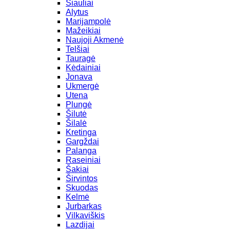
Šiauliai
Alytus
Marijampolė
Mažeikiai
Naujoji Akmenė
Telšiai
Tauragė
Kėdainiai
Jonava
Ukmergė
Utena
Plungė
Šilutė
Šilalė
Kretinga
Gargždai
Palanga
Raseiniai
Šakiai
Širvintos
Skuodas
Kelmė
Jurbarkas
Vilkaviškis
Lazdijai