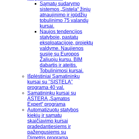
Sąmatų sudarymo
sistemos „Sistela“ žinių
atnaujinimo ir įgūdžių
tobulinimo 75 valandų
kursai.
Naujos tendencijos
statyboje, pastatų
eksploatacijoje, projektų
valdyme. Naujienos
susiję su Europos
Žaliuoju kursu. BIM
dabartis ir ateitis.
Tobulinimosi kursai.
Išplėstiniai Sąmatininkų
kursai su "SISTELA"
programa 40 val.
Sąmatininkų kursai su
ASTERA „Sąmatos
Expert“ programa
Automatizuotų statybos
kiekių ir sąmatų
skaičiavimo kursai
pradedantiesiems ir
pažengusiems su
Dimetris programa