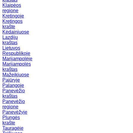
Klaipėos
regione
Kretingoje
Kretingos
krašte
Kėdainiuose
Lazdijų
kraštas
Lietuvos
Respublikoje
Marijampolėje
Marijampolės
kraštas
Mažeikiuose
Pajūryje
Palangoje
Panevėžio
kraštas
Panevėžio
regione
Panevėžyje
Plungės
krašte
Tauragėje