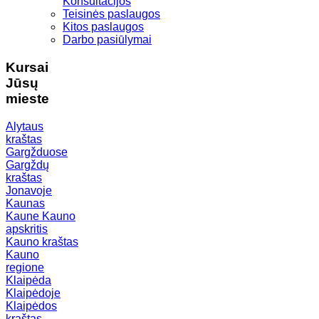
Konsultacijos
Teisinės paslaugos
Kitos paslaugos
Darbo pasiūlymai
Kursai
Jūsų
mieste
Alytaus
kraštas
Gargžduose
Gargždų
kraštas
Jonavoje
Kaunas
Kaune
Kauno
apskritis
Kauno kraštas
Kauno
regione
Klaipėda
Klaipėdoje
Klaipėdos
kraštas