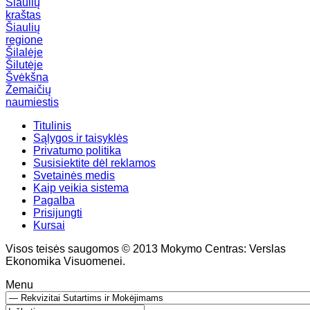
Šiaulių
kraštas
Šiaulių
regione
Šilalėje
Šilutėje
Švėkšna
Žemaičių
naumiestis
Titulinis
Sąlygos ir taisyklės
Privatumo politika
Susisiektite dėl reklamos
Svetainės medis
Kaip veikia sistema
Pagalba
Prisijungti
Kursai
Visos teisės saugomos © 2013 Mokymo Centras: Verslas
Ekonomika Visuomenei.
Menu