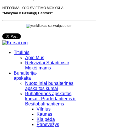
NEFORMALIOJO ŠVIETIMO MOKYKLA
"Mokymo ir Paslaugų Centras"
Titulinis
Apie Mus
Rekvizitai Sutartims ir
Mokėjimams
Buhalterija-
apskaita
Nuotoliniai buhalterinės
apskaitos kursai
Buhalterinės apskaitos
kursai - Pradedantiems ir
Besitobulinantiems
Vilnius
Kaunas
Klaipėda
Panevėžys