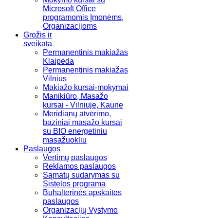
Microsoft Office
programomis Įmonėms,
Organizacijoms
Grožis ir
sveikata
Permanentinis makiažas
Klaipėda
Permanentinis makiažas
Vilnius
Makiažo kursai-mokymai
Manikiūro, Masažo
kursai - Vilniuje, Kaune
Meridianų atvėrimo,
baziniai masažo kursai
su BIO energetiniu
masažuokliu
Paslaugos
Vertimų paslaugos
Reklamos paslaugos
Sąmatų sudarymas su
Sistelos programa
Buhalterinės apskaitos
paslaugos
Organizacijų Vystymo