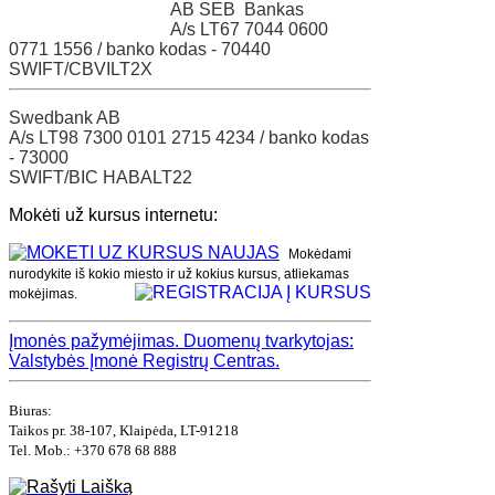
AB SEB Bankas
A/s LT67 7044 0600
0771 1556 / banko kodas - 70440
SWIFT/CBVILT2X
Swedbank AB
A/s LT98 7300 0101 2715 4234 / banko kodas
- 73000
SWIFT/BIC HABALT22
Mokėti už kursus internetu:
Mokėdami
nurodykite iš kokio miesto ir už kokius kursus, atliekamas
mokėjimas.
Įmonės pažymėjimas.
Duomenų tvarkytojas:
Valstybės Įmonė Registrų Centras.
Biuras:
Taikos pr. 38-107, Klaipėda, LT-91218
Tel. Mob.: +370 678 68 888