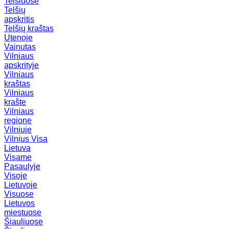
Telšiuose
Telšių
apskritis
Telšių kraštas
Utenoje
Vainutas
Vilniaus
apskrityje
Vilniaus
kraštas
Vilniaus
krašte
Vilniaus
regione
Vilniuje
Vilnius
Visa
Lietuva
Visame
Pasaulyje
Visoje
Lietuvoje
Visuose
Lietuvos
miestuose
Šiauliuose