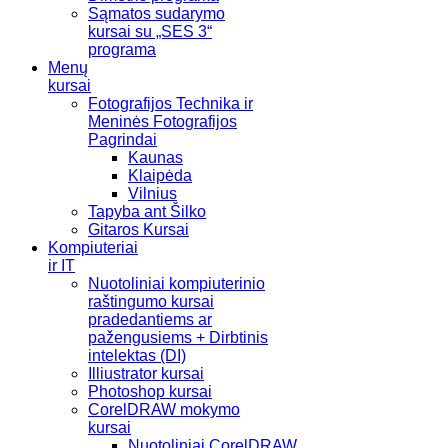
Sąmatos sudarymo
kursai su „SES 3“
programa
Menų
kursai
Fotografijos Technika ir
Meninės Fotografijos
Pagrindai
Kaunas
Klaipėda
Vilnius
Tapyba ant Šilko
Gitaros Kursai
Kompiuteriai
ir IT
Nuotoliniai kompiuterinio
raštingumo kursai
pradedantiems ar
pažengusiems + Dirbtinis
intelektas (DI)
Illiustrator kursai
Photoshop kursai
CorelDRAW mokymo
kursai
Nuotoliniai CorelDRAW