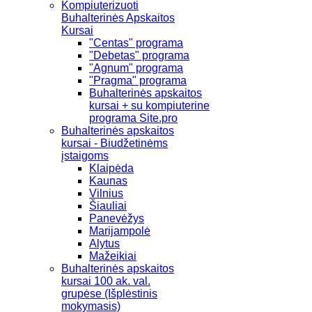
Kompiuterizuoti
Buhalterinės Apskaitos
Kursai
"Centas" programa
"Debetas" programa
"Agnum" programa
"Pragma" programa
Buhalterinės apskaitos
kursai + su kompiuterine
programa Site.pro
Buhalterinės apskaitos
kursai - Biudžetinėms
įstaigoms
Klaipėda
Kaunas
Vilnius
Šiauliai
Panevėžys
Marijampolė
Alytus
Mažeikiai
Buhalterinės apskaitos
kursai 100 ak. val.
grupėse (Išplėstinis
mokymasis)