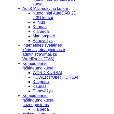
kursai
AutoCAD mokymo kursai
Nuotoliniai AutoCAD 2D
ir 3D kursai
Vilnius
Kaunas
Klaipėda
Marijampolė
Panėvežys
Internetinės svetainės
kūrimas, atnaujinimas ir
administravimas su
WordPress (TVS)
Kompiuterinio
raštingumo kursai
WORD KURSAI
POWER POINT KURSAI
Klaipėda
Kaunas
Panevėžys
Kompiuterinio
raštingumo kursai
pažengusiems
Klaipėda
Mokymo kursai su