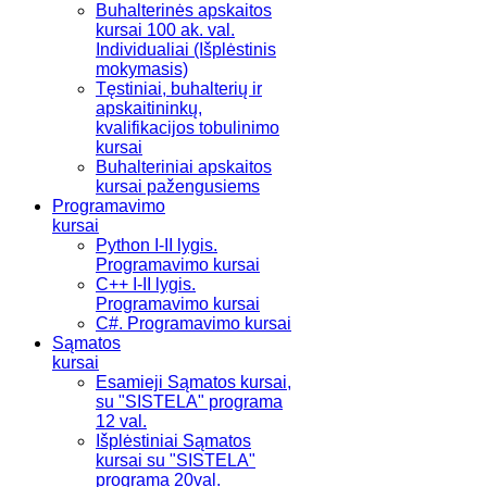
Buhalterinės apskaitos
kursai 100 ak. val.
Individualiai (Išplėstinis
mokymasis)
Tęstiniai, buhalterių ir
apskaitininkų,
kvalifikacijos tobulinimo
kursai
Buhalteriniai apskaitos
kursai pažengusiems
Programavimo
kursai
Python I-II lygis.
Programavimo kursai
C++ I-II lygis.
Programavimo kursai
C#. Programavimo kursai
Sąmatos
kursai
Esamieji Sąmatos kursai,
su "SISTELA" programa
12 val.
Išplėstiniai Sąmatos
kursai su "SISTELA"
programa 20val.