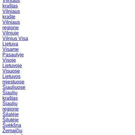
Vilniaus
kraštas
Vilniaus
krašte
Vilniaus
regione
Vilniuje
Vilnius
Visa
Lietuva
Visame
Pasaulyje
Visoje
Lietuvoje
Visuose
Lietuvos
miestuose
Šiauliuose
Šiaulių
kraštas
Šiaulių
regione
Šilalėje
Šilutėje
Švėkšna
Žemaičių