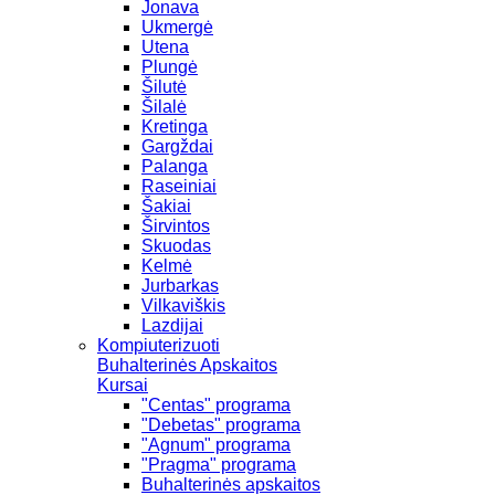
Jonava
Ukmergė
Utena
Plungė
Šilutė
Šilalė
Kretinga
Gargždai
Palanga
Raseiniai
Šakiai
Širvintos
Skuodas
Kelmė
Jurbarkas
Vilkaviškis
Lazdijai
Kompiuterizuoti
Buhalterinės Apskaitos
Kursai
"Centas" programa
"Debetas" programa
"Agnum" programa
"Pragma" programa
Buhalterinės apskaitos