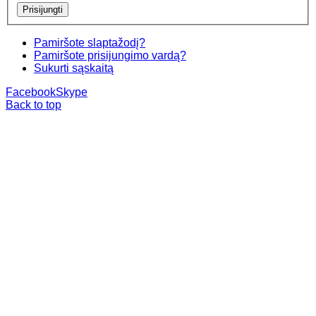
Pamiršote slaptažodį?
Pamiršote prisijungimo vardą?
Sukurti sąskaitą
Facebook
Skype
Back to top