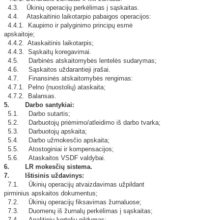
4.3. Ūkinių operacijų perkėlimas į sąskaitas.
4.4. Ataskaitinio laikotarpio pabaigos operacijos:
4.4.1. Kaupimo ir palyginimo principų esmė
apskaitoje;
4.4.2. Ataskaitinis laikotarpis;
4.4.3. Sąskaitų koregavimai.
4.5. Darbinės atskaitomybės lentelės sudarymas;
4.6. Sąskaitos uždarantieji įrašai.
4.7. Finansinės atskaitomybės rengimas:
4.7.1. Pelno (nuostolių) ataskaita;
4.7.2. Balansas.
5. Darbo santykiai:
5.1. Darbo sutartis;
5.2. Darbuotojų priėmimo/atleidimo iš darbo tvarka;
5.3. Darbuotojų apskaita;
5.4. Darbo užmokesčio apskaita;
5.5. Atostoginiai ir kompensacijos;
5.6. Ataskaitos VSDF valdybai.
6. LR mokesčių sistema.
7. Ištisinis uždavinys:
7.1. Ūkinių operacijų atvaizdavimas užpildant
pirminius apskaitos dokumentus;
7.2. Ūkinių operacijų fiksavimas žurnaluose;
7.3. Duomenų iš žurnalų perkėlimas į sąskaitas;
7.4. Analitinių kortelių pildymas;