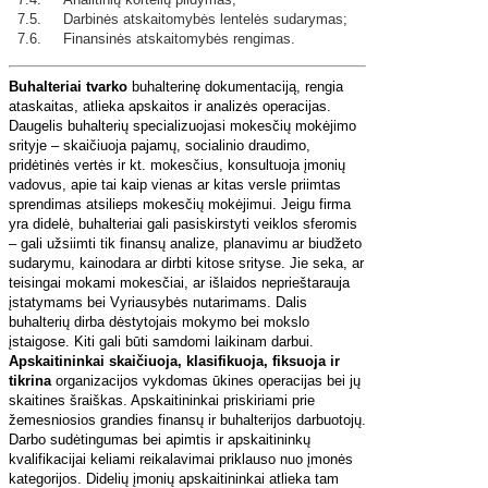
7.5. Darbinės atskaitomybės lentelės sudarymas;
7.6. Finansinės atskaitomybės rengimas.
Buhalteriai tvarko
buhalterinę dokumentaciją, rengia
ataskaitas, atlieka apskaitos ir analizės operacijas.
Daugelis buhalterių specializuojasi mokesčių mokėjimo
srityje – skaičiuoja pajamų, socialinio draudimo,
pridėtinės vertės ir kt. mokesčius, konsultuoja įmonių
vadovus, apie tai kaip vienas ar kitas versle priimtas
sprendimas atsilieps mokesčių mokėjimui. Jeigu firma
yra didelė, buhalteriai gali pasiskirstyti veiklos sferomis
– gali užsiimti tik finansų analize, planavimu ar biudžeto
sudarymu, kainodara ar dirbti kitose srityse. Jie seka, ar
teisingai mokami mokesčiai, ar išlaidos neprieštarauja
įstatymams bei Vyriausybės nutarimams. Dalis
buhalterių dirba dėstytojais mokymo bei mokslo
įstaigose. Kiti gali būti samdomi laikinam darbui.
Apskaitininkai skaičiuoja, klasifikuoja, fiksuoja ir
tikrina
organizacijos vykdomas ūkines operacijas bei jų
skaitines šraiškas. Apskaitininkai priskiriami prie
žemesniosios grandies finansų ir buhalterijos darbuotojų.
Darbo sudėtingumas bei apimtis ir apskaitininkų
kvalifikacijai keliami reikalavimai priklauso nuo įmonės
kategorijos. Didelių įmonių apskaitininkai atlieka tam