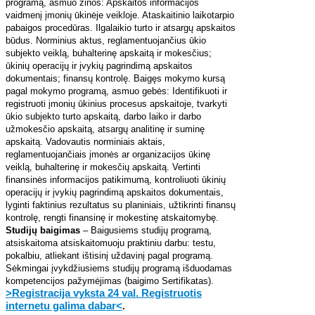
programą, asmuo žinos: Apskaitos informacijos
vaidmenį įmonių ūkinėje veikloje. Ataskaitinio laikotarpio
pabaigos procedūras. Ilgalaikio turto ir atsargų apskaitos
būdus. Norminius aktus, reglamentuojančius ūkio
subjekto veiklą, buhalterinę apskaitą ir mokesčius;
ūkinių operacijų ir įvykių pagrindimą apskaitos
dokumentais; finansų kontrolę. Baigęs mokymo kursą
pagal mokymo programą, asmuo gebės: Identifikuoti ir
registruoti įmonių ūkinius procesus apskaitoje, tvarkyti
ūkio subjekto turto apskaitą, darbo laiko ir darbo
užmokesčio apskaitą, atsargų analitinę ir suminę
apskaitą. Vadovautis norminiais aktais,
reglamentuojančiais įmonės ar organizacijos ūkinę
veiklą, buhalterinę ir mokesčių apskaitą. Vertinti
finansinės informacijos patikimumą, kontroliuoti ūkinių
operacijų ir įvykių pagrindimą apskaitos dokumentais,
lyginti faktinius rezultatus su planiniais, užtikrinti finansų
kontrolę, rengti finansinę ir mokestinę atskaitomybę.
Studijų baigimas
– Baigusiems studijų programą,
atsiskaitoma atsiskaitomuoju praktiniu darbu: testu,
pokalbiu, atliekant ištisinį uždavinį pagal programą.
Sėkmingai įvykdžiusiems studijų programą išduodamas
kompetencijos pažymėjimas (baigimo Sertifikatas).
>Registracija vyksta 24 val. Registruotis
internetu galima dabar<
.