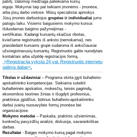
patirtį.
Dalomoji medžiaga pateikiama kursų
eigoje.
Mokymai taip pat teikiami įmonėms - įmonėse,
arba jūsų darbo vietose. Mūsų specialistai apmokys
Jūsų įmonės darbuotojus
grupėse ir individualiai
jums
patogiu laiku. Visiems baigusiems mokymo kursus
išduodamas baigimo pažymėjimas -
sertifikatas.
Kadangi kursantų skaičius ribotas,
kviečiame registruotis iš anksto (nemokamai), nes
prasidedant kursams grupė sudaroma iš anksčiausiai
užsiregistravusių kursantų. Registruotis galite nurodytais
kontaktais arba užpildę registracijos formą.
..
>Registracija vyksta 24 val. Registruotis internetu
galima dabar<
.
Tikslas ir uždaviniai
– Programa skirta įgyti buhalterio-
apskaitininko kompetencijas. Siekiama suteikti
buhalterinės apskaitos, mokesčių, teisės pagrindų,
ekonomikos teorines žinias ir išugdyti profesinius,
praktinius įgūdžius, būtinus buhalterio-apskaitininko
darbui įvairių nuosavybės formų įmonėse bei
organizacijose.
Mokymo metodai
– Paskaita, praktinis užsiėmimas,
konkrečių pavyzdžių analizė, diskusija, savarankiškas
darbas.
Rezultatai
- Baigęs mokymo kursą pagal mokymo