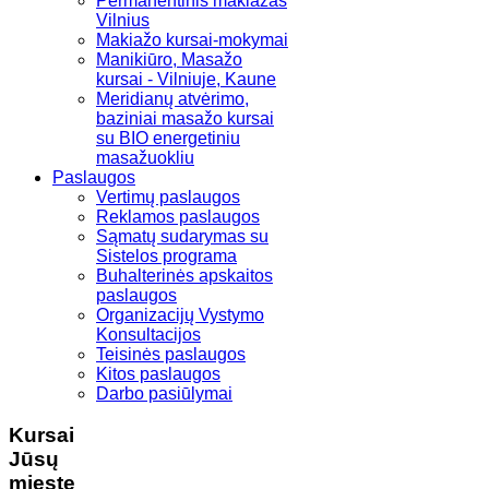
Permanentinis makiažas
Vilnius
Makiažo kursai-mokymai
Manikiūro, Masažo
kursai - Vilniuje, Kaune
Meridianų atvėrimo,
baziniai masažo kursai
su BIO energetiniu
masažuokliu
Paslaugos
Vertimų paslaugos
Reklamos paslaugos
Sąmatų sudarymas su
Sistelos programa
Buhalterinės apskaitos
paslaugos
Organizacijų Vystymo
Konsultacijos
Teisinės paslaugos
Kitos paslaugos
Darbo pasiūlymai
Kursai
Jūsų
mieste