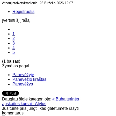
AtnaujintaKetvirtadienis, 25 Birželio 2026 12:07
Registruotis
Įvertinti šį įrašą
1
2
3
4
5
(1 balsas)
Žymėtas pagal
Panevėžyje
Panevėžio kraštas
Panevėžys
Daugiau šioje kategorijoje:
« Buhalterinės
apskaitos kursai - Alytus
Jūs turite prisijungti, kad galėtumėte rašyti
komentarus