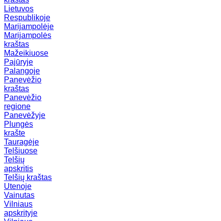
Lietuvos
Respublikoje
Marijampolėje
Marijampolės
kraštas
Mažeikiuose
Pajūryje
Palangoje
Panevėžio
kraštas
Panevėžio
regione
Panevėžyje
Plungės
krašte
Tauragėje
Telšiuose
Telšių
apskritis
Telšių kraštas
Utenoje
Vainutas
Vilniaus
apskrityje