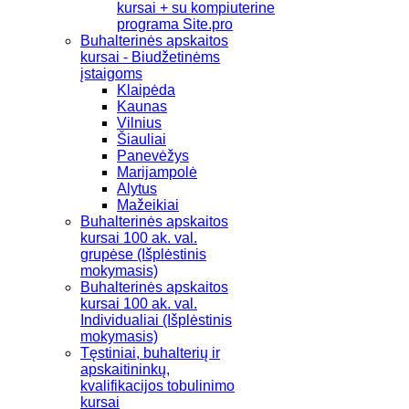
kursai + su kompiuterine
programa Site.pro
Buhalterinės apskaitos
kursai - Biudžetinėms
įstaigoms
Klaipėda
Kaunas
Vilnius
Šiauliai
Panevėžys
Marijampolė
Alytus
Mažeikiai
Buhalterinės apskaitos
kursai 100 ak. val.
grupėse (Išplėstinis
mokymasis)
Buhalterinės apskaitos
kursai 100 ak. val.
Individualiai (Išplėstinis
mokymasis)
Tęstiniai, buhalterių ir
apskaitininkų,
kvalifikacijos tobulinimo
kursai