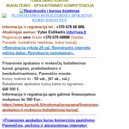
TOBULINIMO KURSAI
BUHALTERIO - APSKAITININKO KOMPETENCIJA
Informacija ir registracija tel.:
+370 678 68 888.
Atsakingas asmuo:
Vytas Eidikaitis
info@vev.lt
Registracija
sms
žinute
+370 678 68888
(Vardas,
Pavardė, kontaktinis telefonas, kokie kursai).
>Registracija vyksta 24 val. Registruotis internetu
galima dabar. Registracija nemokamai<
.
Finansinės apskaitos ir mokesčių buhalteriniai
kursai grupėse, pradedantiems ir
besitobulinantiems, Panevėžio mieste:
Kursų trukmė iki -
50 val., (67 ak., val.)
Buhalterinės apskaitos kursų kaina su egzaminu -
600
500 €.
Informacija ir regiatracija apie galimai finasuojamus
mokymus iki 500 Eur.:
https://www.kursuok.lt/mokymai/programa/finansines-
apskaitos-ir-mokesciu-buhalteriniai-kursai/
>Finansinės apskaitos kursų komercinio pasiūlymo
Panevėžyje, peržiūra ir atsisiuntimas internetu<