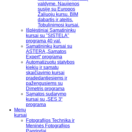
valdyme. Naujienos
susiję su Europos
Žaliuoju kursu. BIM
dabartis ir ateitis.
Tobulinimosi kursai.
Išplėstiniai Sąmatininkų
kursai su "SISTELA"
programa 40 val.
Sąmatininkų kursai su
ASTERA „Sąmatos
Expert“ programa
Automatizuotų statybos
kiekių ir sąmatų
skaičiavimo kursai
pradedantiesiems ir
pažengusiems su
Dimetris programa
Sąmatos sudarymo
kursai su „SES 3“
programa
Menų
kursai
Fotografijos Technika ir
Meninės Fotografijos
Pagrindai