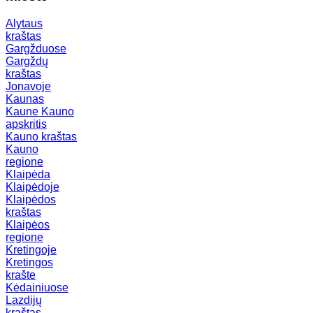
Alytaus
kraštas
Gargžduose
Gargždų
kraštas
Jonavoje
Kaunas
Kaune
Kauno
apskritis
Kauno kraštas
Kauno
regione
Klaipėda
Klaipėdoje
Klaipėdos
kraštas
Klaipėos
regione
Kretingoje
Kretingos
krašte
Kėdainiuose
Lazdijų
kraštas