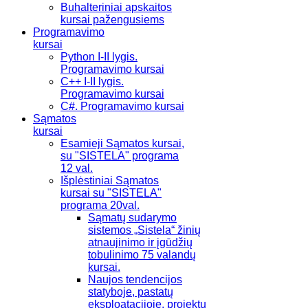
Buhalteriniai apskaitos
kursai pažengusiems
Programavimo
kursai
Python I-II lygis.
Programavimo kursai
C++ I-II lygis.
Programavimo kursai
C#. Programavimo kursai
Sąmatos
kursai
Esamieji Sąmatos kursai,
su "SISTELA" programa
12 val.
Išplėstiniai Sąmatos
kursai su "SISTELA"
programa 20val.
Sąmatų sudarymo
sistemos „Sistela“ žinių
atnaujinimo ir įgūdžių
tobulinimo 75 valandų
kursai.
Naujos tendencijos
statyboje, pastatų
eksploatacijoje, projektų