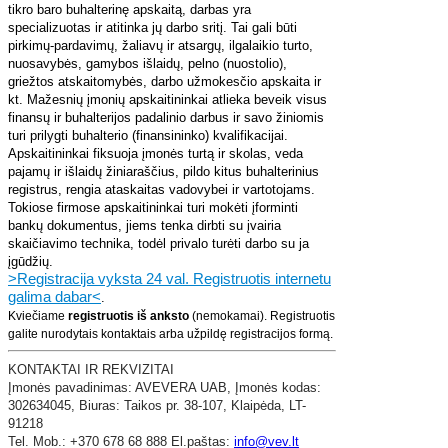
tikro baro buhalterinę apskaitą, darbas yra
specializuotas ir atitinka jų darbo sritį. Tai gali būti
pirkimų-pardavimų, žaliavų ir atsargų, ilgalaikio turto,
nuosavybės, gamybos išlaidų, pelno (nuostolio),
griežtos atskaitomybės, darbo užmokesčio apskaita ir
kt. Mažesnių įmonių apskaitininkai atlieka beveik visus
finansų ir buhalterijos padalinio darbus ir savo žiniomis
turi prilygti buhalterio (finansininko) kvalifikacijai.
Apskaitininkai fiksuoja įmonės turtą ir skolas, veda
pajamų ir išlaidų žiniaraščius, pildo kitus buhalterinius
registrus, rengia ataskaitas vadovybei ir vartotojams.
Tokiose firmose apskaitininkai turi mokėti įforminti
bankų dokumentus, jiems tenka dirbti su įvairia
skaičiavimo technika, todėl privalo turėti darbo su ja
įgūdžių.
>Registracija vyksta 24 val. Registruotis internetu
galima dabar<
.
Kviečiame
registruotis iš anksto
(nemokamai). Registruotis
galite nurodytais kontaktais arba užpildę registracijos formą.
KONTAKTAI IR REKVIZITAI
​Įmonės pavadinimas: AVEVERA UAB,
Įmonės kodas:
302634045,
Biuras: Taikos pr. 38-107,
Klaipėda,
LT-
91218
Tel. Mob.: +370 678 68 888 El.paštas:
info@vev.lt