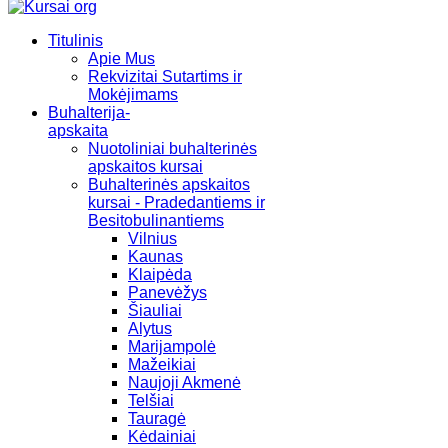
Titulinis
Apie Mus
Rekvizitai Sutartims ir
Mokėjimams
Buhalterija-
apskaita
Nuotoliniai buhalterinės
apskaitos kursai
Buhalterinės apskaitos
kursai - Pradedantiems ir
Besitobulinantiems
Vilnius
Kaunas
Klaipėda
Panevėžys
Šiauliai
Alytus
Marijampolė
Mažeikiai
Naujoji Akmenė
Telšiai
Tauragė
Kėdainiai