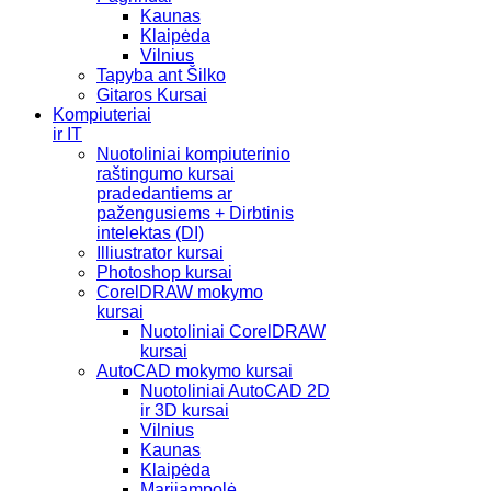
Kaunas
Klaipėda
Vilnius
Tapyba ant Šilko
Gitaros Kursai
Kompiuteriai
ir IT
Nuotoliniai kompiuterinio
raštingumo kursai
pradedantiems ar
pažengusiems + Dirbtinis
intelektas (DI)
Illiustrator kursai
Photoshop kursai
CorelDRAW mokymo
kursai
Nuotoliniai CorelDRAW
kursai
AutoCAD mokymo kursai
Nuotoliniai AutoCAD 2D
ir 3D kursai
Vilnius
Kaunas
Klaipėda
Marijampolė