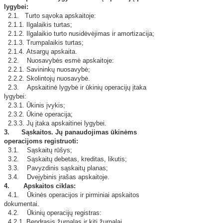
lygybei:
2.1. Turto sąvoka apskaitoje:
2.1.1. Ilgalaikis turtas;
2.1.2. Ilgalaikio turto nusidėvėjimas ir amortizacija;
2.1.3. Trumpalaikis turtas;
2.1.4. Atsargų apskaita.
2.2. Nuosavybės esmė apskaitoje:
2.2.1. Savininkų nuosavybė;
2.2.2. Skolintojų nuosavybė.
2.3. Apskaitinė lygybė ir ūkinių operacijų įtaka
lygybei:
2.3.1. Ūkinis įvykis;
2.3.2. Ūkinė operacija;
2.3.3. Jų įtaka apskaitinei lygybei.
3.
Sąskaitos. Jų panaudojimas ūkinėms
operacijoms registruoti:
3.1. Sąskaitų rūšys;
3.2. Sąskaitų debetas, kreditas, likutis;
3.3. Pavyzdinis sąskaitų planas;
3.4. Dvejybinis įrašas apskaitoje.
4. Apskaitos ciklas:
4.1. Ūkinės operacijos ir pirminiai apskaitos
dokumentai.
4.2. Ūkinių operacijų registras:
4.2.1. Bendrasis žurnalas ir kiti žurnalai.