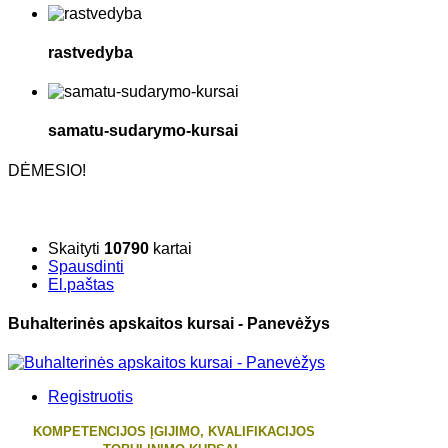
rastvedyba
samatu-sudarymo-kursai
DĖMESIO!
Skaityti
10790
kartai
Spausdinti
El.paštas
Buhalterinės apskaitos kursai - Panevėžys
Registruotis
KOMPETENCIJOS ĮGIJIMO, KVALIFIKACIJOS