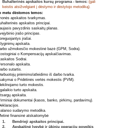
Buhalterinės apskaitos kursų
programa - temos:
(gali
keistis atsižvelgiant į dėstymo ir dėstytojo metodiką).
o metu dėstomos temos:
onės apskaitos tvarkymas.
alterinės apskaitos principai.
ujasis pavyzdinis saskaitų planas.
jybinio įrašo principas.
reguojantys įrašai.
lyginimų apskaita.
rbo užmokesčio mokestinė bazė (GPM, Sodra).
ostoginiai o Kompensacijų apskaičiavimas.
askaitos Sodrai.
ersonalo apskaita.
rbo sutartis.
rbuotojų priėmimo/atleidimo iš darbo tvarka.
sakymai o Pridėtinės vertės mokestis (PVM).
ekilnojamo turto mokestis.
galaikio turto apskaita.
tsargų apskaita.
rminiai dokumentai (kasos, banko, pirkimų, pardavimų).
eklaracijos.
alanso sudarymo metodika.
etinė finansinė atskaitomybė
1. Bendrieji apskaitos principai.
2. Apskaitinė lygybė ir ūkinių operacijų poveikis