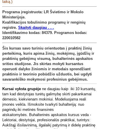
laiką.)
Programa įregistruota: LR Švietimo ir Mokslo
Ministerijoje.
Kvalifikacijos tobulinimo programų ir renginių
registre
.
Skaityti daugiau . . .
Identifikavimo kodas: 84379. Programos kodas:
220010582
Šis kursas savo turiniu orientuotas į praktinį žinių
perteikimą, kuris apima žinių, mokėjimų, įgūdžių ir
praktinių gebėjimų visumą, buhalterinės apskaitos
srities studijose. Jis skirtas mokyti kursantus
operuoti dalyko žiniomis ir metodais sprendžiant
praktinio ir teorinio pobūdžio užduotis, bei ugdyti
savarankiško mokymosi profesinius gebėjimus.
Kursai vyksta grupėje
ne daugiau kaip iki 10 kursantų,
tam kad dėstytojas turėtų galimybę skirti pakankamai
dėmesio, kiekvienam mokiniui.
Modeliuojama reali
įmonės veikla. Išmoksite tvarkyti buhalteriją: nuo
pagrindų iki metinės finansinės
atskaitomybės.
Buhalterinės apskaitos kursus veda -
Lektoriai, dėstytojai, profesionalūs praktikai, turintys:
Aukštąjį išsilavinimą, ilgalaikį patyrimą ir didelę praktinę