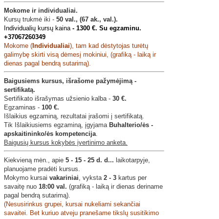
Mokome ir individualiai.
Kursų trukmė iki -
50 val., (67 ak., val.).
Individualių kursų kaina
-
1300 €. Su egzaminu.
+37067260349
Mokome (
Individualiai
), tam kad dėstytojas turėtų
galimybę skirti visą dėmesį mokiniui, (grafiką - laiką ir
dienas pagal bendrą sutarimą).
Baigusiems kursus, išrašome pažymėjimą -
sertifikatą.
Sertifikato išrašymas užsienio kalba -
30 €.
Egzaminas -
100 €.
Išlaikius egzaminą, rezultatai įrašomi į sertifikatą.
Tik Išlaikiusiems egzaminą, įgyjama
Buhalterio/ės -
apskaitininko/ės kompetencija
.
Baigusių kursus kokybės įvertinimo anketa.
Kiekvieną mėn., apie
5 - 15 - 25 d. d...
laikotarpyje,
planuojame pradėti kursus.
Mokymo kursai
vakariniai
, vyksta
2 - 3
kartus per
savaitę nuo
18:00 val.
(grafiką - laiką ir dienas deriname
pagal bendrą sutarimą).
(Nesusirinkus grupei, kursai nukeliami sekančiai
savaitei. Bet kuriuo atveju pranešame tikslų susitikimo