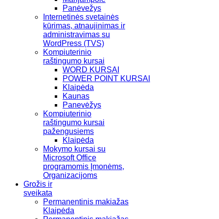
Panėvežys
Internetinės svetainės
kūrimas, atnaujinimas ir
administravimas su
WordPress (TVS)
Kompiuterinio
raštingumo kursai
WORD KURSAI
POWER POINT KURSAI
Klaipėda
Kaunas
Panevėžys
Kompiuterinio
raštingumo kursai
pažengusiems
Klaipėda
Mokymo kursai su
Microsoft Office
programomis Įmonėms,
Organizacijoms
Grožis ir
sveikata
Permanentinis makiažas
Klaipėda