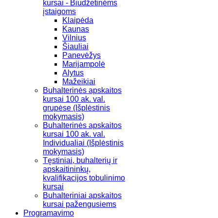
kursai - Biudžetinėms
įstaigoms
Klaipėda
Kaunas
Vilnius
Šiauliai
Panevėžys
Marijampolė
Alytus
Mažeikiai
Buhalterinės apskaitos
kursai 100 ak. val.
grupėse (Išplėstinis
mokymasis)
Buhalterinės apskaitos
kursai 100 ak. val.
Individualiai (Išplėstinis
mokymasis)
Tęstiniai, buhalterių ir
apskaitininkų,
kvalifikacijos tobulinimo
kursai
Buhalteriniai apskaitos
kursai pažengusiems
Programavimo