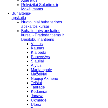
Apie Mus
Rekvizitai Sutartims ir
Mokėjimams
Buhalterija-
apskaita
Nuotoliniai buhalterinės
apskaitos kursai
Buhalterinės apskaitos
kursai - Pradedantiems ir
Besitobulinantiems
Vilnius
Kaunas
Klaipėda
Panevėžys
Šiauliai
Alytus
Marijampolė
Mažeikiai
Naujoji Akmenė
Telšiai
Tauragė
Kėdainiai
Jonava
Ukmergė
Utena