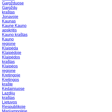
Gargžduose
Gargždų
kraštas
Jonavoje
Kaunas
Kaune
Kauno
apskritis
Kauno kraštas
Kauno
regione
Klaipėda
Klaipėdoje
Klaipėdos
kraštas
Klaipėos
regione
Kretingoje
Kretingos
krašte
Kėdainiuose
Lazdijų
kraštas
Lietuvos
Respublikoje
Marijampolėje