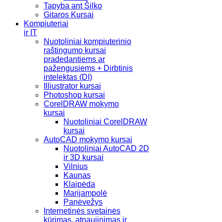
Tapyba ant Šilko
Gitaros Kursai
Kompiuteriai
ir IT
Nuotoliniai kompiuterinio
raštingumo kursai
pradedantiems ar
pažengusiems + Dirbtinis
intelektas (DI)
Illiustrator kursai
Photoshop kursai
CorelDRAW mokymo
kursai
Nuotoliniai CorelDRAW
kursai
AutoCAD mokymo kursai
Nuotoliniai AutoCAD 2D
ir 3D kursai
Vilnius
Kaunas
Klaipėda
Marijampolė
Panėvežys
Internetinės svetainės
kūrimas, atnaujinimas ir