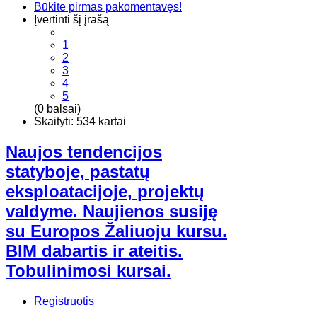
Būkite pirmas pakomentavęs!
Įvertinti šį įrašą
1
2
3
4
5
(0 balsai)
Skaityti: 534 kartai
Naujos tendencijos
statyboje, pastatų
eksploatacijoje, projektų
valdyme. Naujienos susiję
su Europos Žaliuoju kursu.
BIM dabartis ir ateitis.
Tobulinimosi kursai.
Registruotis