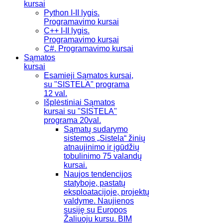
kursai
Python I-II lygis.
Programavimo kursai
C++ I-II lygis.
Programavimo kursai
C#. Programavimo kursai
Sąmatos
kursai
Esamieji Sąmatos kursai,
su "SISTELA" programa
12 val.
Išplėstiniai Sąmatos
kursai su "SISTELA"
programa 20val.
Sąmatų sudarymo
sistemos „Sistela“ žinių
atnaujinimo ir įgūdžių
tobulinimo 75 valandų
kursai.
Naujos tendencijos
statyboje, pastatų
eksploatacijoje, projektų
valdyme. Naujienos
susiję su Europos
Žaliuoju kursu. BIM