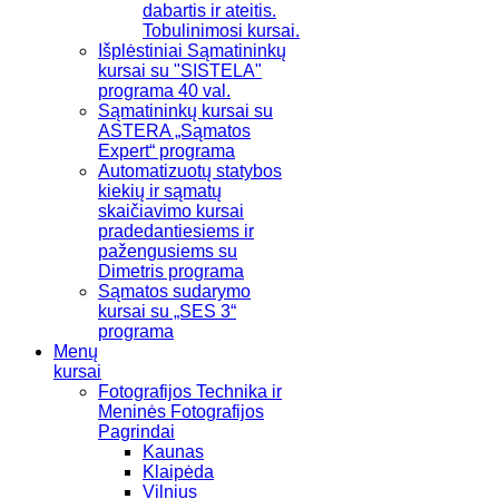
dabartis ir ateitis.
Tobulinimosi kursai.
Išplėstiniai Sąmatininkų
kursai su "SISTELA"
programa 40 val.
Sąmatininkų kursai su
ASTERA „Sąmatos
Expert“ programa
Automatizuotų statybos
kiekių ir sąmatų
skaičiavimo kursai
pradedantiesiems ir
pažengusiems su
Dimetris programa
Sąmatos sudarymo
kursai su „SES 3“
programa
Menų
kursai
Fotografijos Technika ir
Meninės Fotografijos
Pagrindai
Kaunas
Klaipėda
Vilnius