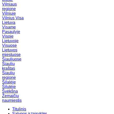
Vilniaus
regione
Vilniuje
Vilnius
Visa
Lietuva
Visame
Pasaulyje
Visoje
Lietuvoje
Visuose
Lietuvos
miestuose
Šiauliuose
Šiaulių
kraštas
Šiaulių
regione
Šilalėje
Šilutėje
Švėkšna
Žemaičių
naumiestis
Titulinis
Sąlygos ir taisyklės