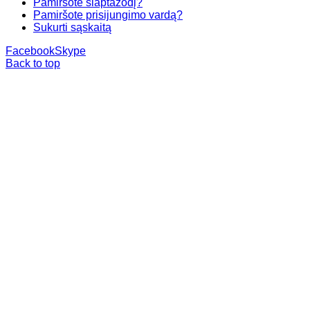
Pamiršote slaptažodį?
Pamiršote prisijungimo vardą?
Sukurti sąskaitą
Facebook
Skype
Back to top