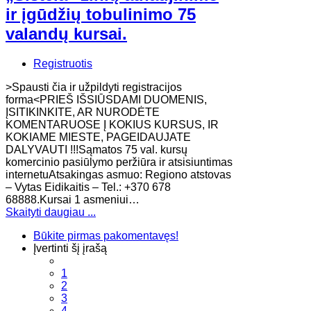
ir įgūdžių tobulinimo 75
valandų kursai.
Registruotis
​>Spausti čia ir užpildyti registracijos
forma<PRIEŠ IŠSIŪSDAMI DUOMENIS,
ĮSITIKINKITE, AR NURODĖTE
KOMENTARUOSE Į KOKIUS KURSUS, IR
KOKIAME MIESTE, PAGEIDAUJATE
DALYVAUTI !!!Sąmatos 75 val. kursų
komercinio pasiūlymo peržiūra ir atsisiuntimas
internetuAtsakingas asmuo: Regiono atstovas
– Vytas Eidikaitis – Tel.: +370 678
68888.Kursai 1 asmeniui…
Skaityti daugiau ...
Būkite pirmas pakomentavęs!
Įvertinti šį įrašą
1
2
3
4