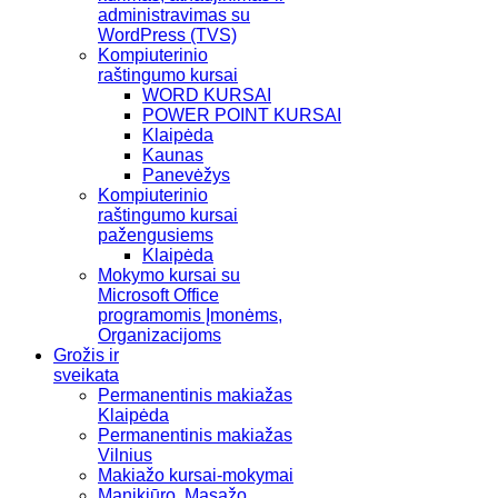
administravimas su
WordPress (TVS)
Kompiuterinio
raštingumo kursai
WORD KURSAI
POWER POINT KURSAI
Klaipėda
Kaunas
Panevėžys
Kompiuterinio
raštingumo kursai
pažengusiems
Klaipėda
Mokymo kursai su
Microsoft Office
programomis Įmonėms,
Organizacijoms
Grožis ir
sveikata
Permanentinis makiažas
Klaipėda
Permanentinis makiažas
Vilnius
Makiažo kursai-mokymai
Manikiūro, Masažo