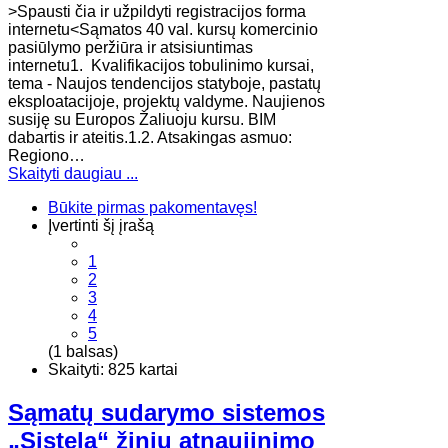
​​>Spausti čia ir užpildyti registracijos forma
internetu<Sąmatos 40 val. kursų komercinio
pasiūlymo peržiūra ir atsisiuntimas
internetu1. Kvalifikacijos tobulinimo kursai,
tema - Naujos tendencijos statyboje, pastatų
eksploatacijoje, projektų valdyme. Naujienos
susiję su Europos Žaliuoju kursu. BIM
dabartis ir ateitis.1.2. Atsakingas asmuo:
Regiono…
Skaityti daugiau ...
Būkite pirmas pakomentavęs!
Įvertinti šį įrašą
1
2
3
4
5
(1 balsas)
Skaityti: 825 kartai
Sąmatų sudarymo sistemos
„Sistela“ žinių atnaujinimo