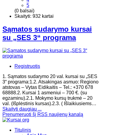
5
(0 balsai)
Skaityti: 932 kartai
Sąmatos sudarymo kursai
su „SES 3“ programa
Registruotis
1. Sąmatos sudarymo 20 val. kursai su „SES
3“ programa:1.2. Atsakingas asmuo: Regiono
atstovas – Vytas Eidikaitis – Tel.: +370 678
68888.2. Kursai 1 asmeniui – 700 €. (su
egzaminu).2.1. Mokymo kursų trukmė – 20
val. (Išplėstinis kursas).2.3. ( Išlaikiusiems…
Skaityti daugiau ...
Prenumeruoti šį RSS naujienų kanalą
Titulinis