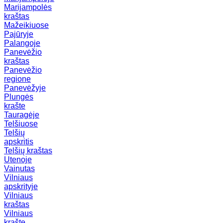
Marijampolės
kraštas
Mažeikiuose
Pajūryje
Palangoje
Panevėžio
kraštas
Panevėžio
regione
Panevėžyje
Plungės
krašte
Tauragėje
Telšiuose
Telšių
apskritis
Telšių kraštas
Utenoje
Vainutas
Vilniaus
apskrityje
Vilniaus
kraštas
Vilniaus
krašte