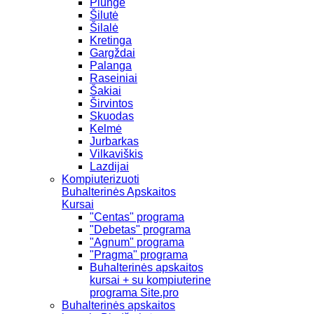
Plungė
Šilutė
Šilalė
Kretinga
Gargždai
Palanga
Raseiniai
Šakiai
Širvintos
Skuodas
Kelmė
Jurbarkas
Vilkaviškis
Lazdijai
Kompiuterizuoti
Buhalterinės Apskaitos
Kursai
"Centas" programa
"Debetas" programa
"Agnum" programa
"Pragma" programa
Buhalterinės apskaitos
kursai + su kompiuterine
programa Site.pro
Buhalterinės apskaitos