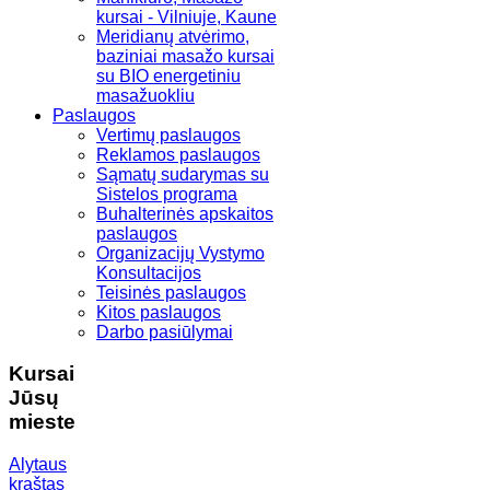
kursai - Vilniuje, Kaune
Meridianų atvėrimo,
baziniai masažo kursai
su BIO energetiniu
masažuokliu
Paslaugos
Vertimų paslaugos
Reklamos paslaugos
Sąmatų sudarymas su
Sistelos programa
Buhalterinės apskaitos
paslaugos
Organizacijų Vystymo
Konsultacijos
Teisinės paslaugos
Kitos paslaugos
Darbo pasiūlymai
Kursai
Jūsų
mieste
Alytaus
kraštas