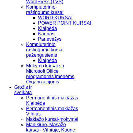
WordPress (TVS)
Kompiuterinio
raštingumo kursai
WORD KURSAI
POWER POINT KURSAI
Klaipėda
Kaunas
Panevėžys
Kompiuterinio
raštingumo kursai
pažengusiems
Klaipėda
Mokymo kursai su
Microsoft Office
programomis Įmonėms,
Organizacijoms
Grožis ir
sveikata
Permanentinis makiažas
Klaipėda
Permanentinis makiažas
Vilnius
Makiažo kursai-mokymai
Manikiūro, Masažo
kursai - Vilniuje, Kaune