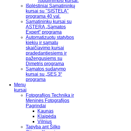
Tobulinimosi kursai.
Išplėstiniai Sąmatininkų
kursai su "SISTELA"
programa 40 val.
Sąmatininkų kursai su
ASTERA „Sąmatos
Expert“ programa
Automatizuotų statybos
kiekių ir sąmatų
skaičiavimo kursai
pradedantiesiems ir
pažengusiems su
Dimetris programa
Sąmatos sudarymo
kursai su „SES 3“
programa
Menų
kursai
Fotografijos Technika ir
Meninės Fotografijos
Pagrindai
Kaunas
Klaipėda
Vilnius
Tapyba ant Šilko