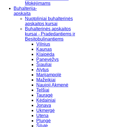
Mokėjimams
Buhalterija-
apskaita
Nuotoliniai buhalterinės
apskaitos kursai
Buhalterinės apskaitos
kursai - Pradedantiems ir
Besitobulinantiems
Vilnius
Kaunas
Klaipėda
Panevėžys
Šiauliai
Alytus
Marijampolė
Mažeikiai
Naujoji Akmenė
Telšiai
Tauragė
Kėdainiai
Jonava
Ukmergė
Utena
Plungė
Šilutė