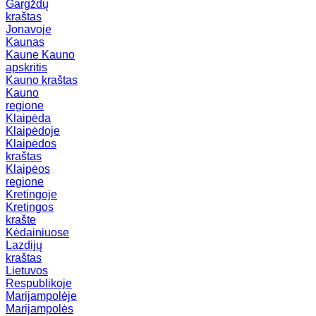
Gargždų
kraštas
Jonavoje
Kaunas
Kaune
Kauno
apskritis
Kauno kraštas
Kauno
regione
Klaipėda
Klaipėdoje
Klaipėdos
kraštas
Klaipėos
regione
Kretingoje
Kretingos
krašte
Kėdainiuose
Lazdijų
kraštas
Lietuvos
Respublikoje
Marijampolėje
Marijampolės