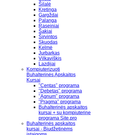
Šilalė
Kretinga
Gargždai
Palanga
Raseiniai
Šakiai
Širvintos
Skuodas
Kelmė
Jurbarkas
Vilkaviškis
Lazdijai
Kompiuterizuoti
Buhalterinės Apskaitos
Kursai
"Centas" programa
"Debetas" programa
"Agnum" programa
"Pragma" programa
Buhalterinės apskaitos
kursai + su kompiuterine
programa Site.pro
Buhalterinės apskaitos
kursai - Biudžetinėms
įstaigoms