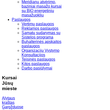
Meridianų atvėrimo,
baziniai masažo kursai
su BIO energetiniu
masažuokliu
Paslaugos
Vertimų paslaugos
Reklamos paslaugos
Sąmatų sudarymas su
Sistelos programa
Buhalterinės apskaitos
paslaugos
Organizacijų Vystymo
Konsultacijos
Teisinės paslaugos
Kitos paslaugos
Darbo pasiūlymai
Kursai
Jūsų
mieste
Alytaus
kraštas
Gargžduose