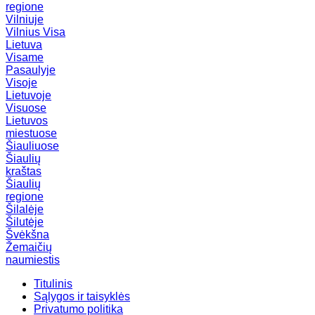
regione
Vilniuje
Vilnius
Visa
Lietuva
Visame
Pasaulyje
Visoje
Lietuvoje
Visuose
Lietuvos
miestuose
Šiauliuose
Šiaulių
kraštas
Šiaulių
regione
Šilalėje
Šilutėje
Švėkšna
Žemaičių
naumiestis
Titulinis
Sąlygos ir taisyklės
Privatumo politika