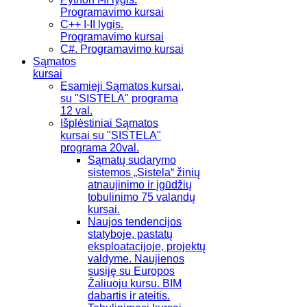
Programavimo kursai
C++ I-II lygis.
Programavimo kursai
C#. Programavimo kursai
Sąmatos
kursai
Esamieji Sąmatos kursai,
su "SISTELA" programa
12 val.
Išplėstiniai Sąmatos
kursai su "SISTELA"
programa 20val.
Sąmatų sudarymo
sistemos „Sistela“ žinių
atnaujinimo ir įgūdžių
tobulinimo 75 valandų
kursai.
Naujos tendencijos
statyboje, pastatų
eksploatacijoje, projektų
valdyme. Naujienos
susiję su Europos
Žaliuoju kursu. BIM
dabartis ir ateitis.