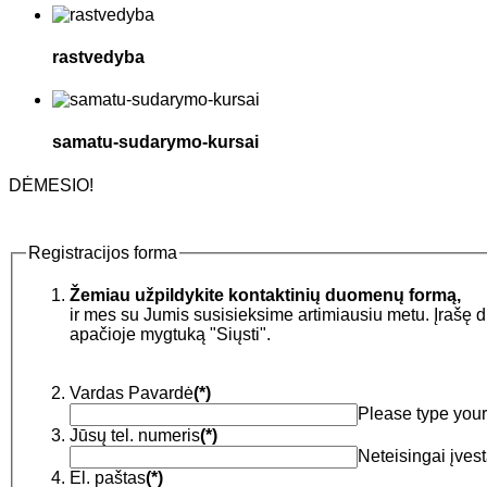
rastvedyba
samatu-sudarymo-kursai
DĖMESIO!
Registracijos forma
Žemiau užpildykite kontaktinių duomenų formą,
ir mes su Jumis susisieksime artimiausiu metu. Įrašę duomenis, paspauskite
apačioje mygtuką "Siųsti".
Vardas Pavardė
(*)
Please type your
Jūsų tel. numeris
(*)
Neteisingai įvest
El. paštas
(*)