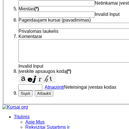
Netinkamai įvest
Miestas
(*)
Invalid Input
Pageidaujami kursai (pavadinimas)
Privalomas laukelis
Komentarai
Invalid Input
Įveskite apsaugos kodą
(*)
Atnaujinti
Neteisingai įvestas kodas
Siųsti
Atšaukti
Titulinis
Apie Mus
Rekvizitai Sutartims ir