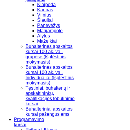
Klaipėda
Kaunas
Vilnius
Šiauliai
Panevėžys
Marijampolė
Alytus
Mažeikiai
Buhalterinės apskaitos
kursai 100 ak. val.
grupėse (Išplėstinis
mokymasis)
Buhalterinės apskaitos
kursai 100 ak. val.
Individualiai (Išplėstinis
mokymasis)
Tęstiniai, buhalterių ir
apskaitininkų,
kvalifikacijos tobulinimo
kursai
Buhalteriniai apskaitos
kursai pažengusiems
Programavimo
kursai
Python I-II lygis.