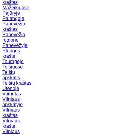
kraštas
Mažeikiuose
Pajūryje
Palangoje
Panevėžio
kraštas
Panevėžio
regione
Panevėžyje
Plungės
krašte
Tauragėje
Telšiuose
Telšių
apskritis
Telšių kraštas
Utenoje
Vainutas
Vilniaus
apskrityje
Vilniaus
kraštas
Vilniaus
krašte
Vilniaus