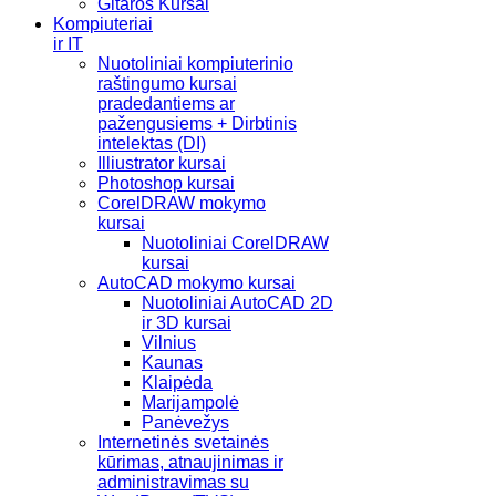
Gitaros Kursai
Kompiuteriai
ir IT
Nuotoliniai kompiuterinio
raštingumo kursai
pradedantiems ar
pažengusiems + Dirbtinis
intelektas (DI)
Illiustrator kursai
Photoshop kursai
CorelDRAW mokymo
kursai
Nuotoliniai CorelDRAW
kursai
AutoCAD mokymo kursai
Nuotoliniai AutoCAD 2D
ir 3D kursai
Vilnius
Kaunas
Klaipėda
Marijampolė
Panėvežys
Internetinės svetainės
kūrimas, atnaujinimas ir
administravimas su