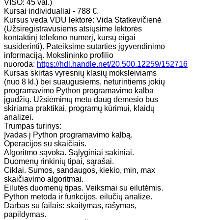
VISO: 45 val.)
Kursai individualiai - 788 €.
Kursus veda VDU lektorė: Vida Statkevičienė
(Užsiregistravusiems atsiųsime lektorės
kontaktinį telefono numerį, kursų eigai
susiderinti). Pateiksime sutarties įgyvendinimo
informaciją.​ Mokslininko profilio
nuoroda:
https://hdl.handle.net/20.500.12259/152716
Kursas skirtas vyresnių klasių moksleiviams
(nuo 8 kl.) bei suaugusiems, neturintiems jokių
programavimo Python programavimo kalba
įgūdžių. Užsiėmimų metu daug dėmesio bus
skiriama praktikai, programų kūrimui, klaidų
analizei.
Trumpas turinys:
Įvadas į Python programavimo kalbą.
Operacijos su skaičiais.
Algoritmo sąvoka. Sąlyginiai sakiniai.
Duomenų rinkinių tipai, sąrašai.
Ciklai. Sumos, sandaugos, kiekio, min, max
skaičiavimo algoritmai.
Eilutės duomenų tipas. Veiksmai su eilutėmis.
Python metoda ir funkcijos, eilučių analizė.
Darbas su failais: skaitymas, rašymas,
papildymas.