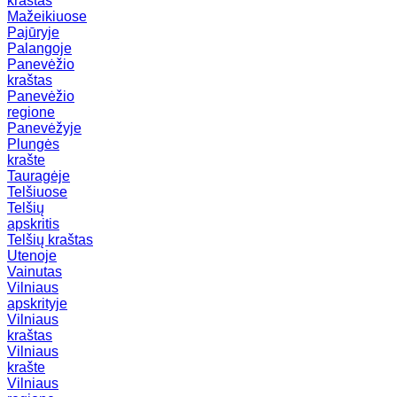
kraštas
Mažeikiuose
Pajūryje
Palangoje
Panevėžio
kraštas
Panevėžio
regione
Panevėžyje
Plungės
krašte
Tauragėje
Telšiuose
Telšių
apskritis
Telšių kraštas
Utenoje
Vainutas
Vilniaus
apskrityje
Vilniaus
kraštas
Vilniaus
krašte
Vilniaus