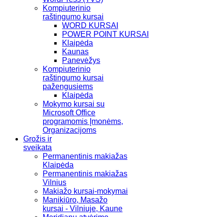
Kompiuterinio
raštingumo kursai
WORD KURSAI
POWER POINT KURSAI
Klaipėda
Kaunas
Panevėžys
Kompiuterinio
raštingumo kursai
pažengusiems
Klaipėda
Mokymo kursai su
Microsoft Office
programomis Įmonėms,
Organizacijoms
Grožis ir
sveikata
Permanentinis makiažas
Klaipėda
Permanentinis makiažas
Vilnius
Makiažo kursai-mokymai
Manikiūro, Masažo
kursai - Vilniuje, Kaune