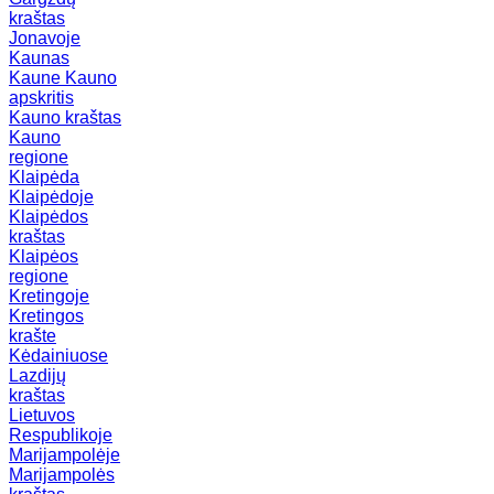
kraštas
Jonavoje
Kaunas
Kaune
Kauno
apskritis
Kauno kraštas
Kauno
regione
Klaipėda
Klaipėdoje
Klaipėdos
kraštas
Klaipėos
regione
Kretingoje
Kretingos
krašte
Kėdainiuose
Lazdijų
kraštas
Lietuvos
Respublikoje
Marijampolėje
Marijampolės