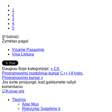
1
2
3
4
5
(0 balsai)
Žymėtas pagal
Visame Pasaulyje
Visa Lietuva
Daugiau šioje kategorijoje:
« C#.
Programavimo nuotoliniai kursai
C++ I-II lygis.
Programavimo kursai »
Jūs turite prisijungti, kad galėtumėte rašyti
komentarus
Titulinis
Apie Mus
Rekvizitai Sutartims ir