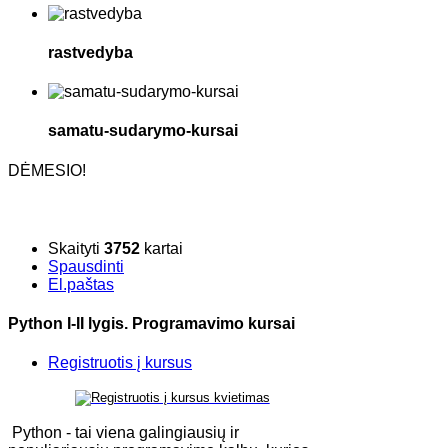
rastvedyba
samatu-sudarymo-kursai
DĖMESIO!
Skaityti
3752
kartai
Spausdinti
El.paštas
Python I-II lygis. Programavimo kursai
Registruotis į kursus
Python - tai viena galingiausių ir