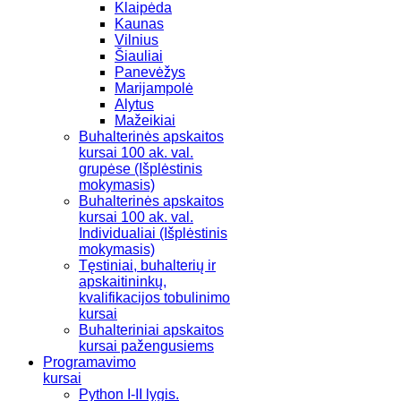
Klaipėda
Kaunas
Vilnius
Šiauliai
Panevėžys
Marijampolė
Alytus
Mažeikiai
Buhalterinės apskaitos
kursai 100 ak. val.
grupėse (Išplėstinis
mokymasis)
Buhalterinės apskaitos
kursai 100 ak. val.
Individualiai (Išplėstinis
mokymasis)
Tęstiniai, buhalterių ir
apskaitininkų,
kvalifikacijos tobulinimo
kursai
Buhalteriniai apskaitos
kursai pažengusiems
Programavimo
kursai
Python I-II lygis.