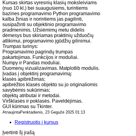
Kursas skirtas vyresnių klasių moksleiviams
(nuo 10 kl.) bei suaugusiems, turintiems
bazines programavimo Python programavimo
kalba žinias ir norintiems jas pagilinti,
susipažinti su objektinio programavimo
pradmenimis. Užsiėmimų metu didelis
dėmesys bus skiriamas praktinių užduočių
atlikimui, programavimo įgūdžių gilinimui.
Trumpas turinys:
Programavimo pagrindų trumpas
pakartojimas. Funkcijos ir moduliai.
Numpy ir Pandas moduliai.
Duomenų vizualizavimas. Matplotlib modulis.
Įvadas į objektinį programavimą:
klasės apibrėžimas;
apibrėžtos klasės objekto su jo originaliomis
savybėmis sukūrimas;
objektų atributai ir metodai.
Viršklasės ir poklasės. Paveldėjimas.
GUI kūrimas su Tkinter.
AtnaujintaPenktadienis, 23 Gegužė 2025 01:13
Registruotis į kursus
Įvertinti šį įrašą