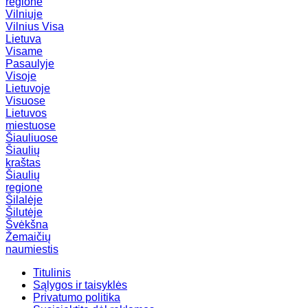
regione
Vilniuje
Vilnius
Visa
Lietuva
Visame
Pasaulyje
Visoje
Lietuvoje
Visuose
Lietuvos
miestuose
Šiauliuose
Šiaulių
kraštas
Šiaulių
regione
Šilalėje
Šilutėje
Švėkšna
Žemaičių
naumiestis
Titulinis
Sąlygos ir taisyklės
Privatumo politika