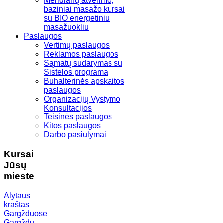
Meridianų atvėrimo,
baziniai masažo kursai
su BIO energetiniu
masažuokliu
Paslaugos
Vertimų paslaugos
Reklamos paslaugos
Sąmatų sudarymas su
Sistelos programa
Buhalterinės apskaitos
paslaugos
Organizacijų Vystymo
Konsultacijos
Teisinės paslaugos
Kitos paslaugos
Darbo pasiūlymai
Kursai
Jūsų
mieste
Alytaus
kraštas
Gargžduose
Gargždų