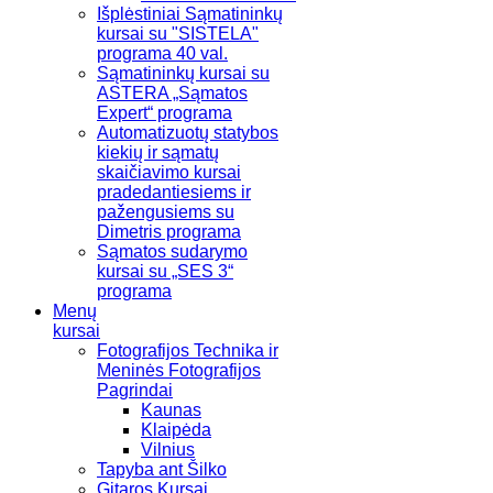
Išplėstiniai Sąmatininkų
kursai su "SISTELA"
programa 40 val.
Sąmatininkų kursai su
ASTERA „Sąmatos
Expert“ programa
Automatizuotų statybos
kiekių ir sąmatų
skaičiavimo kursai
pradedantiesiems ir
pažengusiems su
Dimetris programa
Sąmatos sudarymo
kursai su „SES 3“
programa
Menų
kursai
Fotografijos Technika ir
Meninės Fotografijos
Pagrindai
Kaunas
Klaipėda
Vilnius
Tapyba ant Šilko
Gitaros Kursai