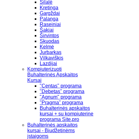
Šilalė
Kretinga
Gargždai
Palanga
Raseiniai
Šakiai
Širvintos
Skuodas
Kelmė
Jurbarkas
Vilkaviškis
Lazdijai
Kompiuterizuoti
Buhalterinės Apskaitos
Kursai
"Centas" programa
"Debetas" programa
"Agnum" programa
"Pragma" programa
Buhalterinės apskaitos
kursai + su kompiuterine
programa Site.pro
Buhalterinės apskaitos
kursai - Biudžetinėms
įstaigoms