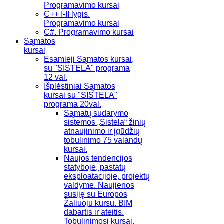
Programavimo kursai
C++ I-II lygis.
Programavimo kursai
C#. Programavimo kursai
Sąmatos
kursai
Esamieji Sąmatos kursai,
su "SISTELA" programa
12 val.
Išplėstiniai Sąmatos
kursai su "SISTELA"
programa 20val.
Sąmatų sudarymo
sistemos „Sistela“ žinių
atnaujinimo ir įgūdžių
tobulinimo 75 valandų
kursai.
Naujos tendencijos
statyboje, pastatų
eksploatacijoje, projektų
valdyme. Naujienos
susiję su Europos
Žaliuoju kursu. BIM
dabartis ir ateitis.
Tobulinimosi kursai.