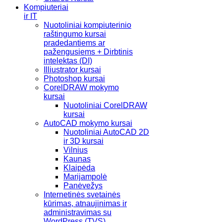
Kompiuteriai
ir IT
Nuotoliniai kompiuterinio
raštingumo kursai
pradedantiems ar
pažengusiems + Dirbtinis
intelektas (DI)
Illiustrator kursai
Photoshop kursai
CorelDRAW mokymo
kursai
Nuotoliniai CorelDRAW
kursai
AutoCAD mokymo kursai
Nuotoliniai AutoCAD 2D
ir 3D kursai
Vilnius
Kaunas
Klaipėda
Marijampolė
Panėvežys
Internetinės svetainės
kūrimas, atnaujinimas ir
administravimas su
WordPress (TVS)