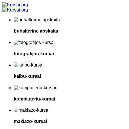
–
Programa
įregistruota
ir
akredituota:
LR
buhalterine apskaita
Švietimo,
Mokslo
ir
Sporto
fotografijos-kursai
Ministerijoje.
Neformaliojo
švietimo
programų
kalbu-kursai
registre
(AIKOS).
Moksleivams
. Programos
kodas:
121001116
kompiuteriu-kursai
makiazo-kursai