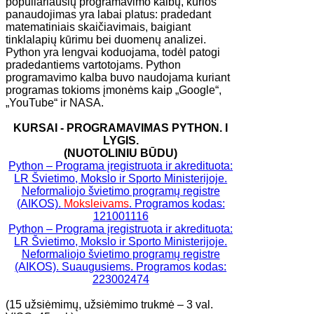
populiariausių programavimo kalbų, kurios
panaudojimas yra labai platus: pradedant
matematiniais skaičiavimais, baigiant
tinklalapių kūrimu bei duomenų analizei.
Python yra lengvai koduojama, todėl patogi
pradedantiems vartotojams. Python
programavimo kalba buvo naudojama kuriant
programas tokioms įmonėms kaip „Google“,
„YouTube“ ir NASA.
KURSAI - ​PROGRAMAVIMAS PYTHON. I
LYGIS.
(NUOTOLINIU BŪDU)
Python – Programa įregistruota ir akredituota:
LR Švietimo, Mokslo ir Sporto Ministerijoje.
Neformaliojo švietimo programų registre
(AIKOS).
Moksleivams
. Programos kodas:
121001116
Python – Programa įregistruota ir akredituota:
LR Švietimo, Mokslo ir Sporto Ministerijoje.
Neformaliojo švietimo programų registre
(AIKOS). Suaugusiems. Programos kodas:
223002474
​(15 užsiėmimų, užsiėmimo trukmė – 3 val.