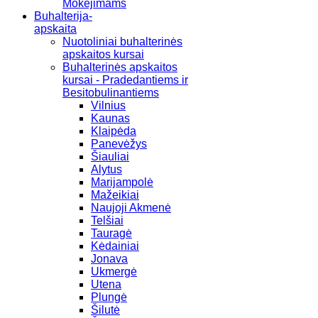
Mokėjimams
Buhalterija-
apskaita
Nuotoliniai buhalterinės
apskaitos kursai
Buhalterinės apskaitos
kursai - Pradedantiems ir
Besitobulinantiems
Vilnius
Kaunas
Klaipėda
Panevėžys
Šiauliai
Alytus
Marijampolė
Mažeikiai
Naujoji Akmenė
Telšiai
Tauragė
Kėdainiai
Jonava
Ukmergė
Utena
Plungė
Šilutė