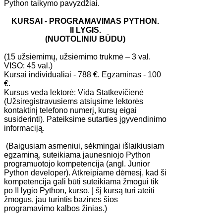
Python taikymo pavyzdžiai.
KURSAI - ​PROGRAMAVIMAS PYTHON.
​II LYGIS.
(NUOTOLINIU BŪDU)
(15 užsiėmimų, užsiėmimo trukmė – 3 val.
VISO: 45 val.)
Kursai individualiai - 788 €. Egzaminas - 100
€.
Kursus veda lektorė: Vida Statkevičienė
(Užsiregistravusiems atsiųsime lektorės
kontaktinį telefono numerį, kursų eigai
susiderinti). Pateiksime sutarties įgyvendinimo
informaciją.
​​ (Baigusiam asmeniui, sėkmingai išlaikiusiam
egzaminą, suteikiama jaunesniojo Python
programuotojo kompetencija (angl. Junior
Python developer). Atkreipiame dėmesį, kad ši
kompetencija gali būti suteikiama žmogui tik
po II lygio Python, kurso. Į šį kursą turi ateiti
žmogus, jau turintis bazines šios
programavimo kalbos žinias.)