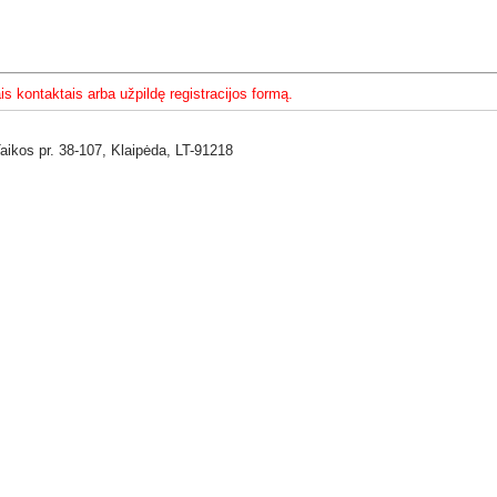
s kontaktais arba užpildę registracijos formą.
Taikos pr. 38-107,
Klaipėda,
LT-91218