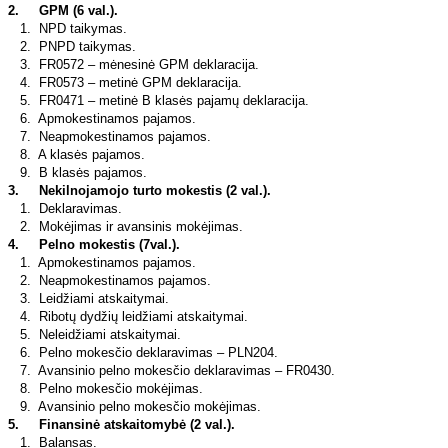
2.
GPM (6 val.).
1.
NPD taikymas.
2.
PNPD taikymas.
3.
FR0572 – mėnesinė GPM deklaracija.
4.
FR0573 – metinė GPM deklaracija.
5.
FR0471 – metinė B klasės pajamų deklaracija.
6.
Apmokestinamos pajamos.
7.
Neapmokestinamos pajamos.
8.
A klasės pajamos.
9.
B klasės pajamos.
3.
Nekilnojamojo turto mokestis (2 val.).
1.
Deklaravimas.
2.
Mokėjimas ir avansinis mokėjimas.
4.
Pelno mokestis (7val.).
1.
Apmokestinamos pajamos.
2.
Neapmokestinamos pajamos.
3.
Leidžiami atskaitymai.
4.
Ribotų dydžių leidžiami atskaitymai.
5.
Neleidžiami atskaitymai.
6.
Pelno mokesčio deklaravimas – PLN204.
7.
Avansinio pelno mokesčio deklaravimas – FR0430.
8.
Pelno mokesčio mokėjimas.
9.
Avansinio pelno mokesčio mokėjimas.
5.
Finansinė atskaitomybė (2 val.).
1.
Balansas.