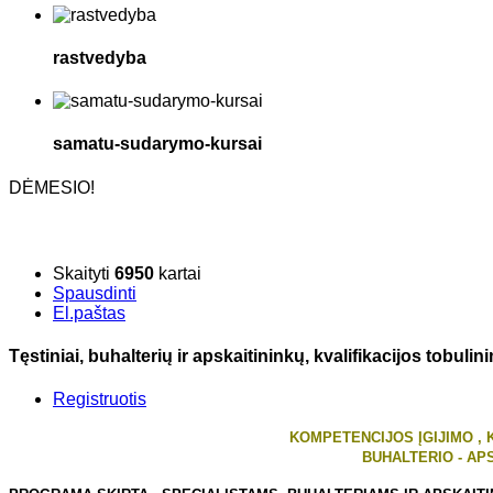
rastvedyba
samatu-sudarymo-kursai
DĖMESIO!
Skaityti
6950
kartai
Spausdinti
El.paštas
Tęstiniai, buhalterių ir apskaitininkų, kvalifikacijos tobuli
Registruotis
KOMPETENCIJOS ĮGIJIMO , 
BUHALTERIO - AP