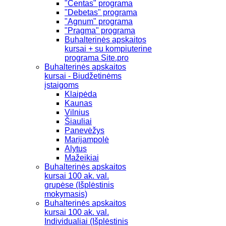
"Centas" programa
"Debetas" programa
"Agnum" programa
"Pragma" programa
Buhalterinės apskaitos
kursai + su kompiuterine
programa Site.pro
Buhalterinės apskaitos
kursai - Biudžetinėms
įstaigoms
Klaipėda
Kaunas
Vilnius
Šiauliai
Panevėžys
Marijampolė
Alytus
Mažeikiai
Buhalterinės apskaitos
kursai 100 ak. val.
grupėse (Išplėstinis
mokymasis)
Buhalterinės apskaitos
kursai 100 ak. val.
Individualiai (Išplėstinis