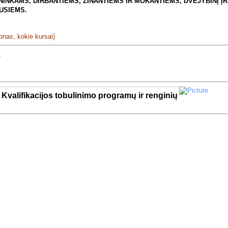
INKAMS, DIRBANTIEMS, ŽINANTIEMS IR MOKANTIEMS, DVEJYBINĮ ĮR
USIEMS.
onas, kokie kursai).
.
 Kvalifikacijos tobulinimo programų ir renginių