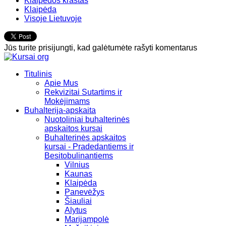
Klaipėdos kraštas
Klaipėda
Visoje Lietuvoje
Jūs turite prisijungti, kad galėtumėte rašyti komentarus
Titulinis
Apie Mus
Rekvizitai Sutartims ir
Mokėjimams
Buhalterija-apskaita
Nuotoliniai buhalterinės
apskaitos kursai
Buhalterinės apskaitos
kursai - Pradedantiems ir
Besitobulinantiems
Vilnius
Kaunas
Klaipėda
Panevėžys
Šiauliai
Alytus
Marijampolė