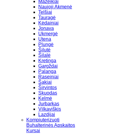
Mažeikiai
Naujoji Akmenė
Telšiai
Tauragė
Kėdainiai
Jonava
Ukmergė
Utena
Plungė
Šilutė
Šilalė
Kretinga
Gargždai
Palanga
Raseiniai
Šakiai
Širvintos
Skuodas
Kelmė
Jurbarkas
Vilkaviškis
Lazdijai
Kompiuterizuoti
Buhalterinės Apskaitos
Kursai