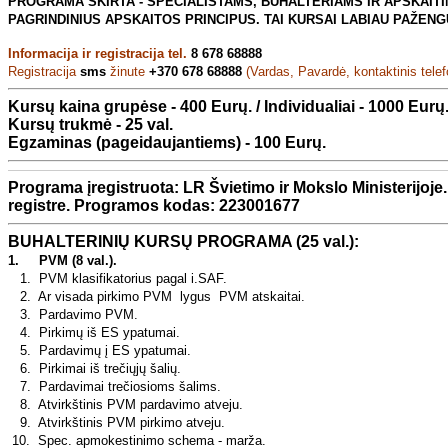
PROGRAMA SKIRTA - SPECIALISTAMS, BUHALTERIAMS IR APSKAITIN
PAGRINDINIUS APSKAITOS PRINCIPUS. TAI KURSAI LABIAU PAŽENG
Informacija ir registracija tel.
8 678 68888
Registracija
sms
žinute
+370 678 68888
(Vardas, Pavardė, kontaktinis telef
Kursų kaina grupėse - 400 Eurų. / Individualiai - 1000 Eurų
Kursų trukmė - 25 val.
Egzaminas (pageidaujantiems) - 100 Eurų.
Programa įregistruota: LR Švietimo ir Mokslo Ministerijoje.
registre. Programos kodas:
223001677
BUHALTERINIŲ KURSŲ PROGRAMA (25 val.):
1.
PVM (8 val.).
1.
PVM klasifikatorius pagal i.SAF.
2.
Ar visada pirkimo PVM lygus PVM atskaitai.
3.
Pardavimo PVM.
4.
Pirkimų iš ES ypatumai.
5.
Pardavimų į ES ypatumai.
6.
Pirkimai iš trečiųjų šalių.
7.
Pardavimai trečiosioms šalims.
8.
Atvirkštinis PVM pardavimo atveju.
9.
Atvirkštinis PVM pirkimo atveju.
10.
Spec. apmokestinimo schema - marža.