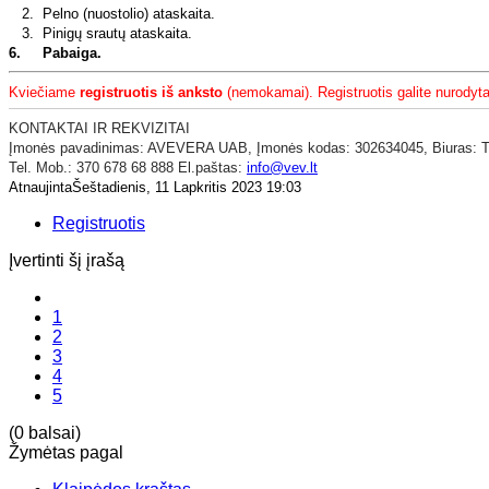
2.
Pelno (nuostolio) ataskaita.
3.
Pinigų srautų ataskaita.
6. Pabaiga.
Kviečiame
registruotis iš anksto
(nemokamai). Registruotis galite nurodytai
KONTAKTAI IR REKVIZITAI
​Įmonės pavadinimas: AVEVERA UAB,
Įmonės kodas: 302634045,
Biuras: 
Tel. Mob.: 370 678 68 888 El.paštas:
info@vev.lt
AtnaujintaŠeštadienis, 11 Lapkritis 2023 19:03
Registruotis
Įvertinti šį įrašą
1
2
3
4
5
(0 balsai)
Žymėtas pagal