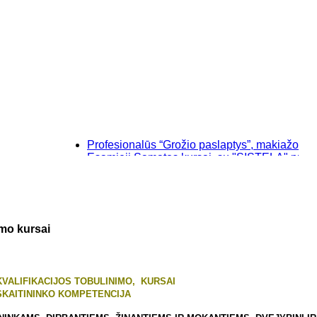
Profesionalūs “Grožio paslaptys”, makiažo (visažisč
Esamieji Sąmatos kursai, su "SISTELA" programa 1
Baziniai individualūs permanentinio makiažo mokym
“Savęs pažinimo”, makiažo kursai Klaipėdoje, Kret
nimo kursai
KVALIFIKACIJOS TOBULINIMO, KURSAI
SKAITININKO KOMPETENCIJA