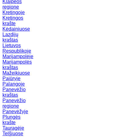
Klaipėos
regione
Kretingoje
Kretingos
krašte
Kėdainiuose
Lazdijų
kraštas
Lietuvos
Respublikoje
Marijampolėje
Marijampolės
kraštas
Mažeikiuose
Pajūryje
Palangoje
Panevėžio
kraštas
Panevėžio
regione
Panevėžyje
Plungės
krašte
Tauragėje
Telšiuose