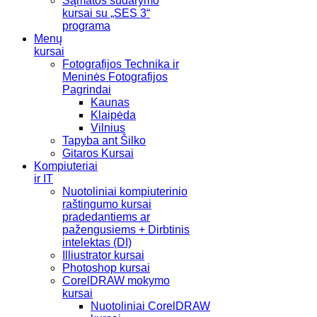
Sąmatos sudarymo
kursai su „SES 3“
programa
Menų
kursai
Fotografijos Technika ir
Meninės Fotografijos
Pagrindai
Kaunas
Klaipėda
Vilnius
Tapyba ant Šilko
Gitaros Kursai
Kompiuteriai
ir IT
Nuotoliniai kompiuterinio
raštingumo kursai
pradedantiems ar
pažengusiems + Dirbtinis
intelektas (DI)
Illiustrator kursai
Photoshop kursai
CorelDRAW mokymo
kursai
Nuotoliniai CorelDRAW