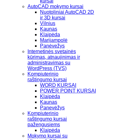
kursai
AutoCAD mokymo kursai
Nuotoliniai AutoCAD 2D
ir 3D kursai
Vilnius
Kaunas
Klaipėda
Marijampolė
Panėvežys
Internetinės svetainės
kūrimas, atnaujinimas ir
administravimas su
WordPress (TVS)
Kompiuterinio
raštingumo kursai
WORD KURSAI
POWER POINT KURSAI
Klaipėda
Kaunas
Panevėžys
Kompiuterinio
raštingumo kursai
pažengusiems
Klaipėda
Mokymo kursai su