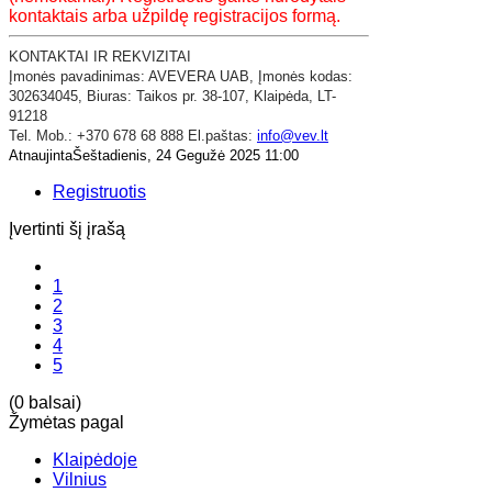
kontaktais arba užpildę registracijos formą.
KONTAKTAI IR REKVIZITAI
​Įmonės pavadinimas: AVEVERA UAB,
Įmonės kodas:
302634045,
Biuras: Taikos pr. 38-107,
Klaipėda,
LT-
91218
Tel. Mob.: +370 678 68 888 El.paštas:
info@vev.lt
AtnaujintaŠeštadienis, 24 Gegužė 2025 11:00
Registruotis
Įvertinti šį įrašą
1
2
3
4
5
(0 balsai)
Žymėtas pagal
Klaipėdoje
Vilnius