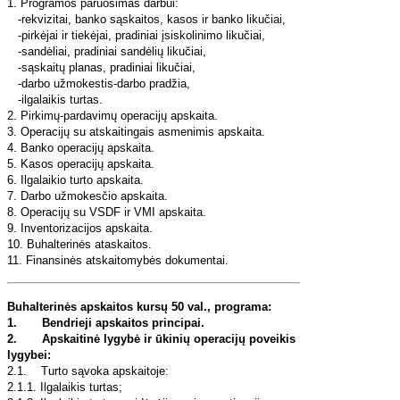
1. Programos paruošimas darbui:
-rekvizitai, banko sąskaitos, kasos ir banko likučiai,
-pirkėjai ir tiekėjai, pradiniai įsiskolinimo likučiai,
-sandėliai, pradiniai sandėlių likučiai,
-sąskaitų planas, pradiniai likučiai,
-darbo užmokestis-darbo pradžia,
-ilgalaikis turtas.
2. Pirkimų-pardavimų operacijų apskaita.
3. Operacijų su atskaitingais asmenimis apskaita.
4. Banko operacijų apskaita.
5. Kasos operacijų apskaita.
6. Ilgalaikio turto apskaita.
7. Darbo užmokesčio apskaita.
8. Operacijų su VSDF ir VMI apskaita.
9. Inventorizacijos apskaita.
10. Buhalterinės ataskaitos.
11. Finansinės atskaitomybės dokumentai.
Buhalterinės apskaitos kursų 50 val., programa:
1. Bendrieji apskaitos principai.
2. Apskaitinė lygybė ir ūkinių operacijų poveikis
lygybei:
2.1. Turto sąvoka apskaitoje:
2.1.1. Ilgalaikis turtas;