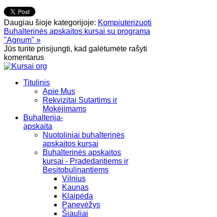
Daugiau šioje kategorijoje:
Kompiuterizuoti
Buhalterinės apskaitos kursai su programa
"Agnum" »
Jūs turite prisijungti, kad galėtumėte rašyti
komentarus
Titulinis
Apie Mus
Rekvizitai Sutartims ir
Mokėjimams
Buhalterija-
apskaita
Nuotoliniai buhalterinės
apskaitos kursai
Buhalterinės apskaitos
kursai - Pradedantiems ir
Besitobulinantiems
Vilnius
Kaunas
Klaipėda
Panevėžys
Šiauliai