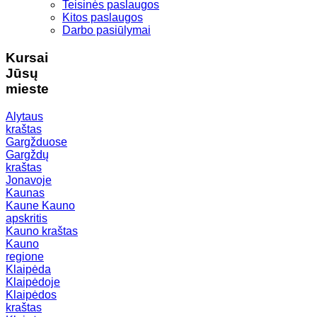
Teisinės paslaugos
Kitos paslaugos
Darbo pasiūlymai
Kursai
Jūsų
mieste
Alytaus
kraštas
Gargžduose
Gargždų
kraštas
Jonavoje
Kaunas
Kaune
Kauno
apskritis
Kauno kraštas
Kauno
regione
Klaipėda
Klaipėdoje
Klaipėdos
kraštas