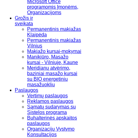
Microsoft Office
programomis Įmonėms,
Organizacijoms
Grožis ir
sveikata
Permanentinis makiažas
Klaipėda
Permanentinis makiažas
Vilnius
Makiažo kursai-mokymai
Manikiūro, Masažo
kursai - Vilniuje, Kaune
Meridianų atvėrimo,
baziniai masažo kursai
su BIO energetiniu
masažuokliu
Paslaugos
Vertimų paslaugos
Reklamos paslaugos
Sąmatų sudarymas su
Sistelos programa
Buhalterinės apskaitos
paslaugos
Organizacijų Vystymo
Konsultacijos