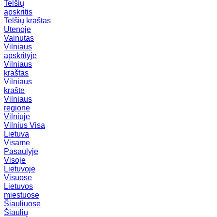
Telšių
apskritis
Telšių kraštas
Utenoje
Vainutas
Vilniaus
apskrityje
Vilniaus
kraštas
Vilniaus
krašte
Vilniaus
regione
Vilniuje
Vilnius
Visa
Lietuva
Visame
Pasaulyje
Visoje
Lietuvoje
Visuose
Lietuvos
miestuose
Šiauliuose
Šiaulių