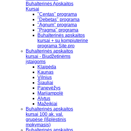
Buhalterinės Apskaitos
Kursai
"Centas" programa
"Debetas" programa
"Agnum" programa
"Pragma" programa
Buhalterinės apskaitos
kursai + su kompiuterine
programa Site.pro
Buhalterinės apskaitos
kursai - Biudžetinėms
įstaigoms
Klaipėda
Kaunas
Vilnius
Šiauliai
Panevėžys
Marijampolė
Alytus
Mažeikiai
Buhalterinės apskaitos
kursai 100 ak. val.
grupėse (Išplėstinis
mokymasis)
Buhalterinės apskaitos