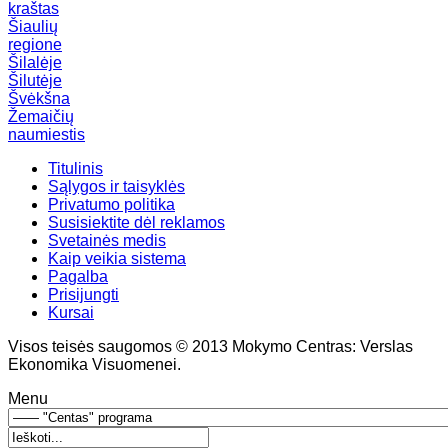
kraštas
Šiaulių
regione
Šilalėje
Šilutėje
Švėkšna
Žemaičių
naumiestis
Titulinis
Sąlygos ir taisyklės
Privatumo politika
Susisiektite dėl reklamos
Svetainės medis
Kaip veikia sistema
Pagalba
Prisijungti
Kursai
Visos teisės saugomos © 2013 Mokymo Centras: Verslas
Ekonomika Visuomenei.
Menu