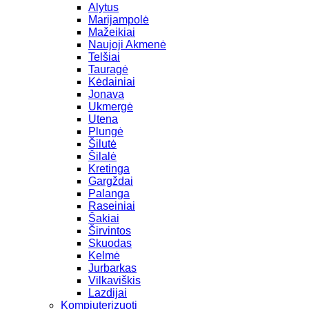
Alytus
Marijampolė
Mažeikiai
Naujoji Akmenė
Telšiai
Tauragė
Kėdainiai
Jonava
Ukmergė
Utena
Plungė
Šilutė
Šilalė
Kretinga
Gargždai
Palanga
Raseiniai
Šakiai
Širvintos
Skuodas
Kelmė
Jurbarkas
Vilkaviškis
Lazdijai
Kompiuterizuoti