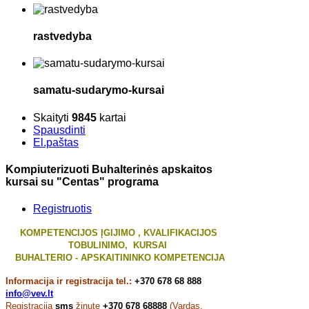
rastvedyba
samatu-sudarymo-kursai
Skaityti
9845
kartai
Spausdinti
El.paštas
Kompiuterizuoti Buhalterinės apskaitos
kursai su "Centas" programa
Registruotis
KOMPETENCIJOS ĮGIJIMO , KVALIFIKACIJOS
TOBULINIMO, KURSAI
BUHALTERIO - APSKAITININKO KOMPETENCIJA
Informacija ir registracija tel.:
+370 678 68 888
info@vev.lt
Registracija
sms
žinute
+370 678 68888
(Vardas,