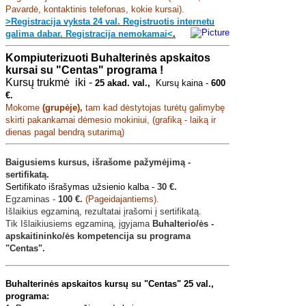
Pavardė, kontaktinis telefonas, kokie kursai).
>Registracija vyksta 24 val. Registruotis internetu
galima dabar. Registracija nemokamai<
.
Kompiuterizuoti Buhalterinės apskaitos
kursai
su "Centas" programa !
Kursų trukmė iki -
25 akad. val.,
Kursų kaina -
6
00
€.
Mokome
(grupėje),
tam kad dėstytojas turėtų galimybę
skirti pakankamai dėmesio mokiniui, (grafiką - laiką ir
dienas pagal bendrą sutarimą)
Baigusiems kursus, išrašome pažymėjimą -
sertifikatą.
Sertifikato išrašymas užsienio kalba -
30 €.
Egzaminas -
100 €.
(Pageidajantiems).
Išlaikius egzaminą, rezultatai įrašomi į sertifikatą.
Tik Išlaikiusiems egzaminą, įgyjama
Buhalterio/ės -
apskaitininko/ės kompetencija su programa
"Centas".
Buhalterinės apskaitos kursų su "Centas" 25 val.,
programa: