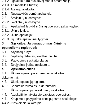
2.1.2. Ilgalaikio turto nusidėvėjimas ir amortizacija;
2.1.3. Trumpalaikis turtas;
2.1.4. Atsargų apskaita.
2.2. Nuosavybės esmė apskaitoje:
2.2.1. Savininkų nuosavybė;
2.2.2. Skolintojų nuosavybė.
2.3. Apskaitinė lygybė ir ūkinių operacijų įtaka lygybei:
2.3.1. Ūkinis įvykis;
2.3.2. Ūkinė operacija;
2.3.3. Jų įtaka apskaitinei lygybei.
3.
Sąskaitos. Jų panaudojimas ūkinėms
operacijoms registruoti:
3.1. Sąskaitų rūšys;
3.2. Sąskaitų debetas, kreditas, likutis;
3.3. Pavyzdinis sąskaitų planas;
3.4. Dvejybinis įrašas apskaitoje.
4. Apskaitos ciklas
4.1. Ūkinės operacijos ir pirminiai apskaitos
dokumentai.
4.2. Ūkinių operacijų registras:
4.2.1. Bendrasis žurnalas ir kiti žurnalai.
4.3. Ūkinių operacijų perkėlimas į sąskaitas.
4.4. Ataskaitinio laikotarpio pabaigos operacijos:
4.4.1. Kaupimo ir palyginimo principų esmė apskaitoje;
4.4.2. Ataskaitinis laikotarpis;