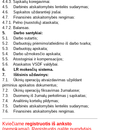
4.4.3. Sąskaitų koregavimai.
4.5. Darbinės atskaitomybės lentelės sudarymas;
4.6. Sąskaitos uždarantieji įrašai.
4.7. Finansinės atskaitomybės rengimas:
4.7.1. Pelno (nuostolių) ataskaita;
4.7.2. Balansas.
5. Darbo santykiai:
5.1. Darbo sutartis;
5.2. Darbuotojų priėmimo/atleidimo iš darbo tvarka;
5.3. Darbuotojų apskaita;
5.4. Darbo užmokesčio apskaita;
5.5. Atostoginiai ir kompensacijos;
5.6. Ataskaitos VSDF valdybai.
6. LR mokesčių sistema.
7. Ištisinis uždavinys:
7.1. Ūkinių operacijų atvaizdavimas užpildant
pirminius apskaitos dokumentus;
7.2. Ūkinių operacijų fiksavimas žurnaluose;
7.3. Duomenų iš žurnalų perkėlimas į sąskaitas;
7.4. Analitinių kortelių pildymas;
7.5. Darbinės atskaitomybės lentelės sudarymas;
7.6. Finansinės atskaitomybės rengimas.
Kviečiame
registruotis iš anksto
(nemokamai). Registruotis galite nurodytais