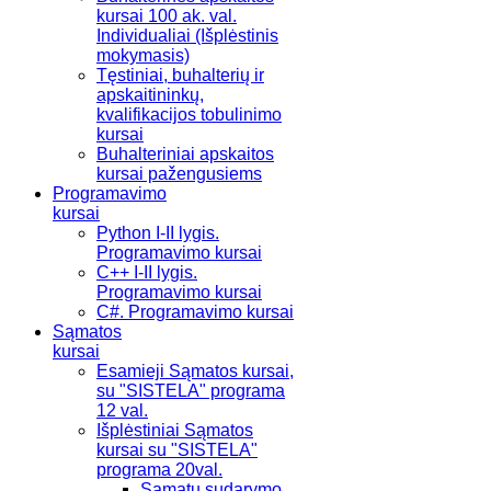
kursai 100 ak. val.
Individualiai (Išplėstinis
mokymasis)
Tęstiniai, buhalterių ir
apskaitininkų,
kvalifikacijos tobulinimo
kursai
Buhalteriniai apskaitos
kursai pažengusiems
Programavimo
kursai
Python I-II lygis.
Programavimo kursai
C++ I-II lygis.
Programavimo kursai
C#. Programavimo kursai
Sąmatos
kursai
Esamieji Sąmatos kursai,
su "SISTELA" programa
12 val.
Išplėstiniai Sąmatos
kursai su "SISTELA"
programa 20val.
Sąmatų sudarymo