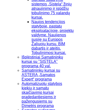
sistemos „Sistela“ žinių
atnaujinimo ir įgūdžių
tobulinimo 75 valandų
kursai.
Naujos tendencijos
statyboje, pastatų
eksploatacijoje, projektų
valdyme. Naujienos
susiję su Europos
Žaliuoju kursu. BIM
dabartis ir ateitis.
Tobulinimosi kursai.
Išplėstiniai Sąmatininkų
kursai su "SISTELA"
programa 40 val.
Sąmatininkų kursai su
ASTERA „Sąmatos
Expert“ programa
Automatizuotų statybos
kiekių ir sąmatų
skaičiavimo kursai
pradedantiesiems ir
pažengusiems su
Dimetris programa