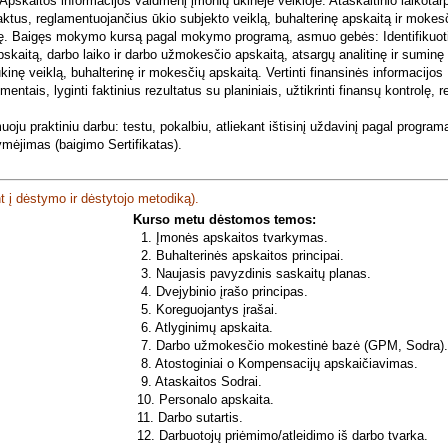
aitos informacijos vaidmenį įmonių ūkinėje veikloje. Ataskaitinio laikotarp
aktus, reglamentuojančius ūkio subjekto veiklą, buhalterinę apskaitą ir mokes
rolę. Baigęs mokymo kursą pagal mokymo programą, asmuo gebės: Identifikuoti
apskaitą, darbo laiko ir darbo užmokesčio apskaitą, atsargų analitinę ir suminę
inę veiklą, buhalterinę ir mokesčių apskaitą. Vertinti finansinės informacijos
ntais, lyginti faktinius rezultatus su planiniais, užtikrinti finansų kontrolę, r
ju praktiniu darbu: testu, pokalbiu, atliekant ištisinį uždavinį pagal program
ėjimas (baigimo Sertifikatas).
ant į dėstymo ir dėstytojo metodiką).
Kurso metu dėstomos temos:
1. Įmonės apskaitos tvarkymas.
2. Buhalterinės apskaitos principai.
3. Naujasis pavyzdinis saskaitų planas.
4. Dvejybinio įrašo principas.
5. Koreguojantys įrašai.
6. Atlyginimų apskaita.
7. Darbo užmokesčio mokestinė bazė (GPM, Sodra)
8. Atostoginiai o Kompensacijų apskaičiavimas.
9. Ataskaitos Sodrai.
10. Personalo apskaita.
11. Darbo sutartis.
12. Darbuotojų priėmimo/atleidimo iš darbo tvarka.