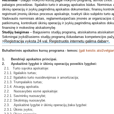
Rezultatai
- Baigęs mokymo kursą pagal mokymo programą, asmuo žinos: Apsk
pabaigos procedūras. Ilgalaikio turto ir atsargų apskaitos būdus. Norminius 
ūkinių operacijų ir įvykių pagrindimą apskaitos dokumentais; finansų kont
registruoti įmonių ūkinius procesus apskaitoje, tvarkyti ūkio subjekto turto 
Vadovautis norminiais aktais, reglamentuojančiais įmonės ar organizacijos ūk
patikimumą, kontroliuoti ūkinių operacijų ir įvykių pagrindimą apskaitos dokume
finansinę ir mokestinę atskaitomybę.
Studijų baigimas
– Baigusiems studijų programą, atsiskaitoma atsiskaitomuo
Sėkmingai įvykdžiusiems studijų programą išduodamas kompetencijos pažym
>Registracija vyksta 24 val. Registruotis internetu galima dabar<
.
Buhalterinės apskaitos kursų
programa - temos:
(gali keistis atsižvelgi
1. Bendrieji apskaitos principai.
2. Apskaitinė lygybė ir ūkinių operacijų poveikis lygybei:
2.1. Turto sąvoka apskaitoje:
2.1.1. Ilgalaikis turtas;
2.1.2. Ilgalaikio turto nusidėvėjimas ir amortizacija;
2.1.3. Trumpalaikis turtas;
2.1.4. Atsargų apskaita.
2.2. Nuosavybės esmė apskaitoje:
2.2.1. Savininkų nuosavybė;
2.2.2. Skolintojų nuosavybė.
2.3. Apskaitinė lygybė ir ūkinių operacijų įtaka lygybei:
2.3.1. Ūkinis įvykis;