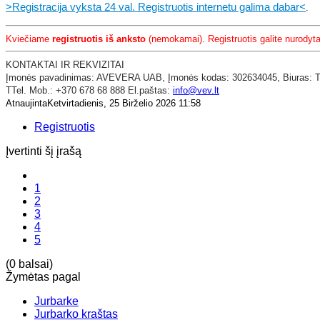
>Registracija vyksta 24 val. Registruotis internetu galima dabar<
.
Kviečiame
registruotis iš anksto
(nemokamai). Registruotis galite nurodytai
KONTAKTAI IR REKVIZITAI
​Įmonės pavadinimas: AVEVERA UAB,
Įmonės kodas: 302634045,
Biuras: 
TTel. Mob.: +370 678 68 888 El.paštas:
info@vev.lt
AtnaujintaKetvirtadienis, 25 Birželio 2026 11:58
Registruotis
Įvertinti šį įrašą
1
2
3
4
5
(0 balsai)
Žymėtas pagal
Jurbarke
Jurbarko kraštas