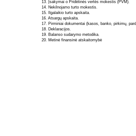
13. Įsakymai o Pridėtinės vertės mokestis (PVM).
14. Nekilnojamo turto mokestis.
15. Ilgalaikio turto apskaita.
16. Atsargų apskaita.
17. Pirminiai dokumentai (kasos, banko, pirkimų, par
18. Deklaracijos.
19. Balanso sudarymo metodika.
20. Metinė finansinė atskaitomybė