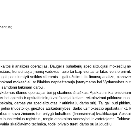
mentus;
skaitos ir analizės operacijas. Daugelis buhalterių specializuojasi mokesčių 
kesčius, konsultuoja įmonių vadovus, apie tai kaip vienas ar kitas versle priimt
ali pasiskirstyti veiklos sferomis – gali užsiimti tik finansų analize, planavi
ai mokami mokesčiai, ar išlaidos neprieštarauja įstatymams bei Vyriausybės n
ti samdomi laikinam darbui.
kdomas ūkines operacijas bei jų skaitines šraiškas. Apskaitininkai priskiriami
 bei apimtis ir apskaitininkų kvalifikacijai keliami reikalavimai priklauso nu
skaitą, darbas yra specializuotas ir atitinka jų darbo sritį. Tai gali būti pirkimų
ų, pelno (nuostolio), griežtos atskaitomybės, darbo užmokesčio apskaita ir kt.
us ir savo žiniomis turi prilygti buhalterio (finansininko) kvalifikacijai. Apskai
tus buhalterinius registrus, rengia ataskaitas vadovybei ir vartotojams. Tokiose
vairia skaičiavimo technika, todėl privalo turėti darbo su ja įgūdžių.