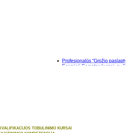
Profesionalūs “Grožio paslaptys”, maki
Esamieji Sąmatos kursai, su "SISTEL
Baziniai individualūs permanentinio 
“Savęs pažinimo”, makiažo kursai Kla
KVALIFIKACIJOS TOBULINIMO KURSAI