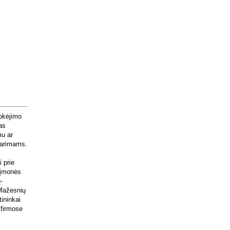
mokėjimo
as
mu ar
utarimams.
 prie
o įmonės
-
 Mažesnių
tininkai
 firmose