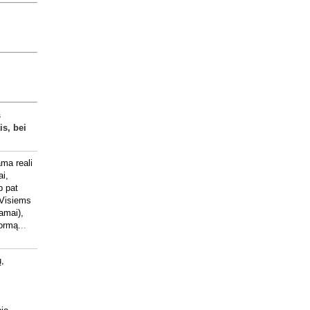
s
is, bei
ma reali
ai,
p pat
 Visiems
amai),
formą.
..
ų,