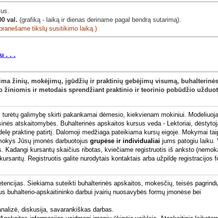
sus.
00 val.
(grafiką - laiką ir dienas deriname pagal bendrą sutarimą).
pranešame tikslų susitikimo laiką.)
 . . .
apima žinių, mokėjimų, įgūdžių ir praktinių gebėjimų visumą, buhalterinė
ko žiniomis ir metodais sprendžiant praktinio ir teorinio pobūdžio užduot
s turėtų galimybę skirti pakankamai dėmesio, kiekvienam mokiniui.
Modeliuoja
ansinės atskaitomybės.
Buhalterinės apskaitos kursus veda - Lektoriai, dėstytoj
delę praktinę patirtį.
Dalomoji medžiaga pateikiama kursų eigoje.
Mokymai tai
apmokys Jūsų įmonės darbuotojus
grupėse ir individualiai
jums patogiu laiku.
s.
Kadangi kursantų skaičius ribotas, kviečiame registruotis iš anksto (nemok
rsantų. Registruotis galite nurodytais kontaktais arba užpildę registracijos 
tencijas. Siekiama suteikti buhalterinės apskaitos, mokesčių, teisės pagrind
inus buhalterio-apskaitininko darbui įvairių nuosavybės formų įmonėse bei
nalizė, diskusija, savarankiškas darbas.