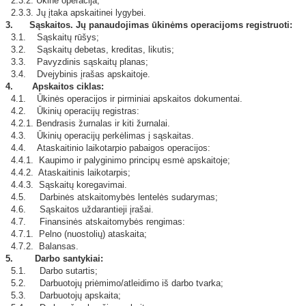
2.3.2. Ūkinė operacija;
2.3.3. Jų įtaka apskaitinei lygybei.
3.
Sąskaitos. Jų panaudojimas ūkinėms operacijoms registruoti:
3.1. Sąskaitų rūšys;
3.2. Sąskaitų debetas, kreditas, likutis;
3.3. Pavyzdinis sąskaitų planas;
3.4. Dvejybinis įrašas apskaitoje.
4. Apskaitos ciklas:
4.1. Ūkinės operacijos ir pirminiai apskaitos dokumentai.
4.2. Ūkinių operacijų registras:
4.2.1. Bendrasis žurnalas ir kiti žurnalai.
4.3. Ūkinių operacijų perkėlimas į sąskaitas.
4.4. Ataskaitinio laikotarpio pabaigos operacijos:
4.4.1. Kaupimo ir palyginimo principų esmė apskaitoje;
4.4.2. Ataskaitinis laikotarpis;
4.4.3. Sąskaitų koregavimai.
4.5. Darbinės atskaitomybės lentelės sudarymas;
4.6. Sąskaitos uždarantieji įrašai.
4.7. Finansinės atskaitomybės rengimas:
4.7.1. Pelno (nuostolių) ataskaita;
4.7.2. Balansas.
5. Darbo santykiai:
5.1. Darbo sutartis;
5.2. Darbuotojų priėmimo/atleidimo iš darbo tvarka;
5.3. Darbuotojų apskaita;