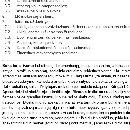
5.4. Darbo užmokesčio apskaita;
5.5. Atostoginiai ir kompensacijos;
5.6. Ataskaitos VSDF valdybai.
6. LR mokesčių sistema.
7. Ištisinis uždavinys:
7.1. Ūkinių operacijų atvaizdavimas užpildant pirminius apskaitos doku
7.2. Ūkinių operacijų fiksavimas žurnaluose;
7.3. Duomenų iš žurnalų perkėlimas į sąskaitas;
7.4. Analitinių kortelių pildymas;
7.5. Darbinės atskaitomybės lentelės sudarymas;
7.6. Finansinės atskaitomybės rengimas.
Buhalteriai tvarko
buhalterinę dokumentaciją, rengia ataskaitas, atlieka ap
srityje – skaičiuoja pajamų, socialinio draudimo, pridėtinės vertės ir kt. mo
sprendimas atsilieps mokesčių mokėjimui. Jeigu firma yra didelė, buhalteriai g
biudžeto sudarymu, kainodara ar dirbti kitose srityse. Jie seka, ar teising
Dalis buhalterių dirba dėstytojais mokymo bei mokslo įstaigose. Kiti gali bū
Apskaitininkai skaičiuoja, klasifikuoja, fiksuoja ir tikrina
organizacijos vy
žemesniosios grandies finansų ir buhalterijos darbuotojų. Darbo sudėtingumas
kategorijos. Didelių įmonių apskaitininkai atlieka tam tikro baro buhalterinę ap
pardavimų, žaliavų ir atsargų, ilgalaikio turto, nuosavybės, gamybos išlaid
įmonių apskaitininkai atlieka beveik visus finansų ir buhalterijos padalinio darb
fiksuoja įmonės turtą ir skolas, veda pajamų ir išlaidų žiniaraščius, pildo ki
apskaitininkai turi mokėti įforminti bankų dokumentus, jiems tenka dirbti su į