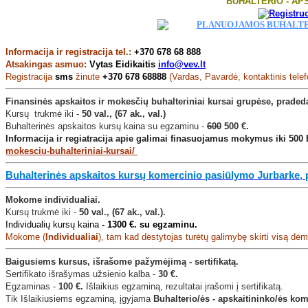
BUHALTERIO - AP
Informacija ir registracija tel.:
+370 678 68 888
Atsakingas asmuo:
Vytas Eidikaitis
info@vev.lt
Registracija
sms
žinute
+370 678 68888
(Vardas, Pavardė, kontaktinis telef
Finansinės apskaitos ir mokesčių buhalteriniai kursai grupėse, praded
Kursų trukmė iki -
50 val., (67 ak., val.)
Buhalterinės apskaitos kursų kaina su egzaminu -
600
500 €.
Informacija ir regiatracija apie galimai finasuojamus mokymus iki 500 
mokesciu-buhalteriniai-kursai/
Buhalterinės apskaitos kursų komercinio pasiūlymo Jurbarke, pe
Mokome individualiai.
Kursų trukmė iki -
50 val., (67 ak., val.).
Individualių kursų kaina
-
1300 €. su egzaminu.
Mokome (
Individualiai
), tam kad dėstytojas turėtų galimybę skirti visą dėme
Baigusiems kursus, išrašome pažymėjimą - sertifikatą.
Sertifikato išrašymas užsienio kalba -
30 €.
Egzaminas -
100 €.
Išlaikius egzaminą, rezultatai įrašomi į sertifikatą.
Tik Išlaikiusiems egzaminą, įgyjama
Buhalterio/ės - apskaitininko/ės ko