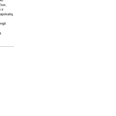
io
čius;
 ir
 apskaitą.
engti
ą.
.