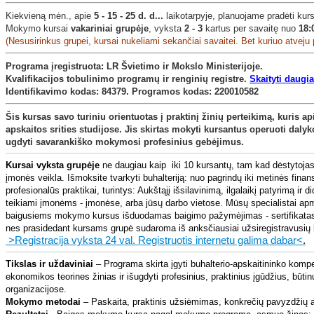
Kiekvieną mėn., apie
5 - 15 - 25 d. d...
laikotarpyje, planuojame pradėti kur
Mokymo kursai
vakariniai grupėje
, vyksta
2 - 3
kartus per savaitę nuo
18:
(Nesusirinkus grupei, kursai nukeliami sekančiai savaitei. Bet kuriuo atveju 
Programa įregistruota: LR Švietimo ir Mokslo Ministerijoje.
Kvalifikacijos tobulinimo programų ir renginių registre
.
Skaityti daugiau
Identifikavimo kodas: 84379. Programos kodas: 220010582
Šis kursas savo turiniu orientuotas į praktinį žinių perteikimą, kuris 
apskaitos srities studijose. Jis skirtas mokyti kursantus operuoti daly
ugdyti savarankiško mokymosi profesinius gebėjimus.
Kursai vyksta grupėje
ne daugiau kaip iki 10 kursantų, tam kad dėstytoja
įmonės veikla. Išmoksite tvarkyti buhalteriją: nuo pagrindų iki metinės fin
profesionalūs praktikai, turintys: Aukštąjį išsilavinimą, ilgalaikį patyrimą ir di
teikiami įmonėms - įmonėse, arba jūsų darbo vietose. Mūsų specialistai 
baigusiems mokymo kursus išduodamas baigimo pažymėjimas - sertifikata
nes prasidedant kursams grupė sudaroma iš anksčiausiai užsiregistravusių ku
>Registracija vyksta 24 val. Registruotis internetu galima dabar<
.
Tikslas ir uždaviniai
– Programa skirta įgyti buhalterio-apskaitininko kompe
ekonomikos teorines žinias ir išugdyti profesinius, praktinius įgūdžius, būt
organizacijose.
Mokymo metodai
– Paskaita, praktinis užsiėmimas, konkrečių pavyzdžių a