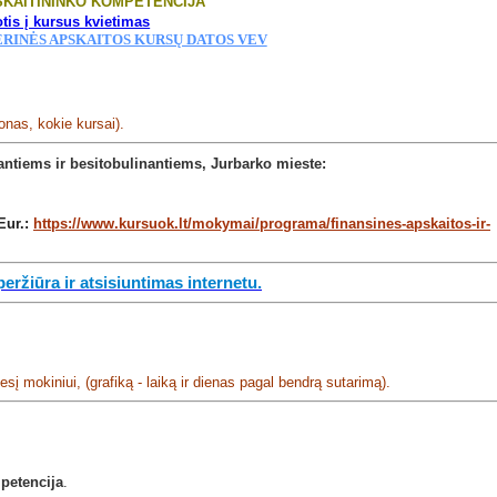
SKAITININKO KOMPETENCIJA
onas, kokie kursai).
antiems ir besitobulinantiems, Jurbarko mieste:
Eur.:
https://www.kursuok.lt/mokymai/programa/finansines-apskaitos-ir-
ržiūra ir atsisiuntimas internetu.
sį mokiniui, (grafiką - laiką ir dienas pagal bendrą sutarimą).
mpetencija
.