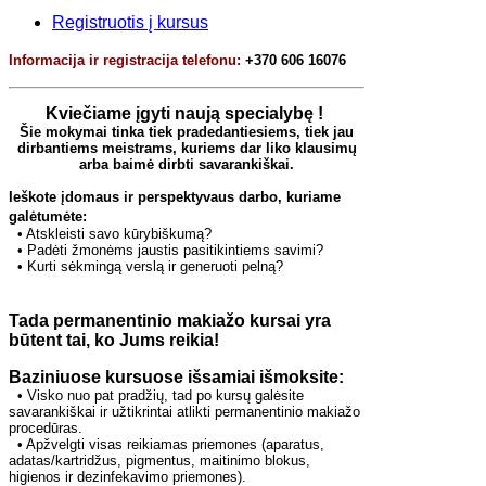
Registruotis į kursus
Informacija ir registracija telefonu:
+370 606 16076
Kviečiame įgyti naują specialybę !
Šie mokymai tinka tiek pradedantiesiems, tiek jau
dirbantiems meistrams,
kuriems dar liko klausimų
arba baimė dirbti savarankiškai.
Ieškote įdomaus ir perspektyvaus darbo, kuriame
galėtumėte:
• Atskleisti savo kūrybiškumą?
• Padėti žmonėms jaustis pasitikintiems savimi?
• Kurti sėkmingą verslą ir generuoti pelną?
Tada permanentinio makiažo kursai yra
būtent tai, ko Jums reikia!
Baziniuose kursuose išsamiai išmoksite:
•
Visko nuo pat pradžių, tad po kursų galėsite
savarankiškai ir užtikrintai atlikti permanentinio makiažo
procedūras.
• Apžvelgti visas reikiamas priemones (aparatus,
adatas/kartridžus, pigmentus, maitinimo blokus,
higienos ir dezinfekavimo priemones).