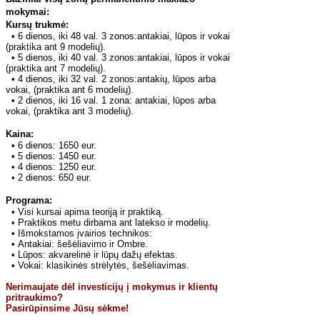
mokymai:
Kursų trukmė:
•
6 dienos, iki 48 val. 3 zonos:antakiai, lūpos ir vokai
(praktika ant 9 modelių).
•
5 dienos, iki 40 val. 3 zonos:antakiai, lūpos ir vokai
(praktika ant 7 modelių).
•
4 dienos, iki 32 val. 2 zonos:antakių, lūpos arba
vokai, (praktika ant 6 modelių).
•
2 dienos, iki 16 val. 1 zona: antakiai, lūpos arba
vokai, (praktika ant 3 modelių).
Kaina:
•
6 dienos: 1650 eur.
•
5 dienos: 1450 eur.
•
4 dienos: 1250 eur.
•
2 dienos: 650 eur.
Programa:
•
Visi kursai apima teoriją ir praktiką.
•
Praktikos metu dirbama ant latekso ir modelių.
•
Išmokstamos įvairios technikos:
•
Antakiai: šešėliavimo ir Ombre.
•
Lūpos: akvarelinė ir lūpų dažų efektas.
•
Vokai: klasikinės strėlytės, šešėliavimas.
Nerimaujate dėl investicijų į mokymus ir klientų
pritraukimo?
Pasirūpinsime Jūsų sėkme!