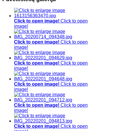
vokų
vokų
klaidos,
(klasikinė
(klasikinė
spalvų
strelytė,
strelytė).
maišymas,
vokų
nepageidaujamos
Click to open image!
Click to open
šešėliavimas).
spalvos
image!
taisymas/dengimas,
atlikimo
technika,
Click to open image!
Click to open
adatų
image!
parinkimas
ir
kiti
Click to open image!
Click to open
klausimai.
image!
Click to open image!
Click to open
image!
Click to open image!
Click to open
image!
Click to open image!
Click to open