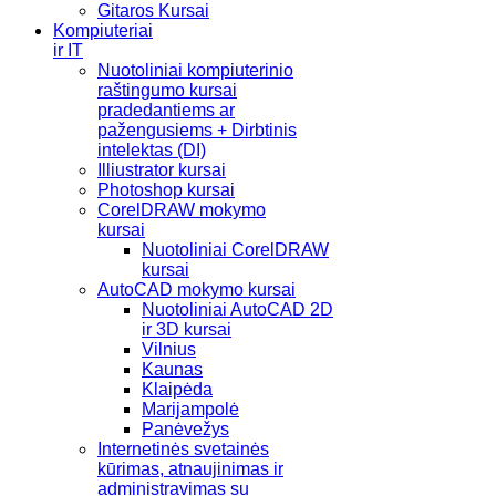
Gitaros Kursai
Kompiuteriai
ir IT
Nuotoliniai kompiuterinio
raštingumo kursai
pradedantiems ar
pažengusiems + Dirbtinis
intelektas (DI)
Illiustrator kursai
Photoshop kursai
CorelDRAW mokymo
kursai
Nuotoliniai CorelDRAW
kursai
AutoCAD mokymo kursai
Nuotoliniai AutoCAD 2D
ir 3D kursai
Vilnius
Kaunas
Klaipėda
Marijampolė
Panėvežys
Internetinės svetainės
kūrimas, atnaujinimas ir
administravimas su