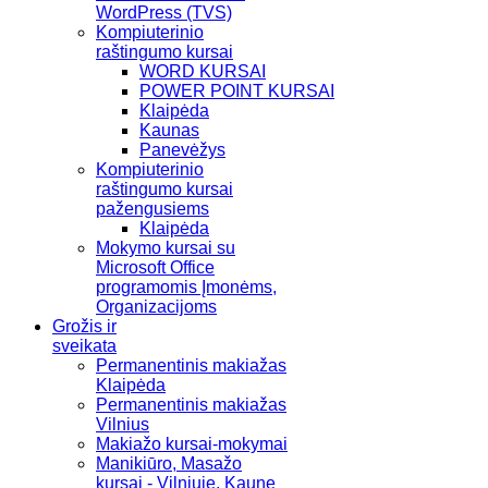
WordPress (TVS)
Kompiuterinio
raštingumo kursai
WORD KURSAI
POWER POINT KURSAI
Klaipėda
Kaunas
Panevėžys
Kompiuterinio
raštingumo kursai
pažengusiems
Klaipėda
Mokymo kursai su
Microsoft Office
programomis Įmonėms,
Organizacijoms
Grožis ir
sveikata
Permanentinis makiažas
Klaipėda
Permanentinis makiažas
Vilnius
Makiažo kursai-mokymai
Manikiūro, Masažo
kursai - Vilniuje, Kaune