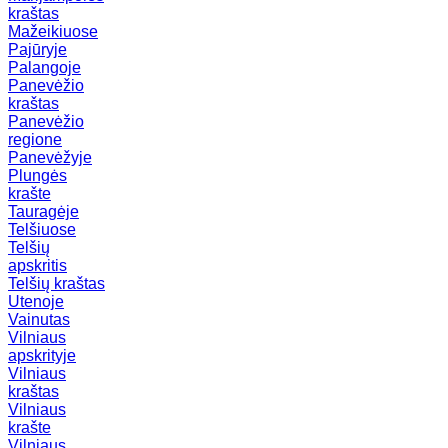
kraštas
Mažeikiuose
Pajūryje
Palangoje
Panevėžio
kraštas
Panevėžio
regione
Panevėžyje
Plungės
krašte
Tauragėje
Telšiuose
Telšių
apskritis
Telšių kraštas
Utenoje
Vainutas
Vilniaus
apskrityje
Vilniaus
kraštas
Vilniaus
krašte
Vilniaus