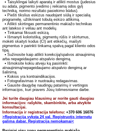
• Taisyklingai laikyti aparatą ir atlikti mostus (judesius
su adata, pigmento įvedimo į reikiamą odos gylį
techniką, norimo rezultato pasiekimo būdus).
• Piešti tikslius eskizus naudojant siūlą ir specialią
programėlę, užtikrinant tobulą eskizo atlikimą.
• Atlikti skirtingas permanentinio makiažo technikas
ant latekso ir vėliau ant modelių.
• Tinkamai fiksuoti eskizą.
• Išmanyti koloristiką, pigmentų rūšis ir skirtumus,
mokėti skaityti kodus (CI) ant etikėčių, maišyti
pigmentus ir parinkti tinkamą spalvą pagal kliento odos
tipą.
• Sužinosite kaip atlikti korekciją/spalvos atnaujinimą
arba nepageidaujamo atspalvio dengimą.
• Išmoksite kokiu atveju ką pasirinkti:
atnaujinimą/nepageidaujamo atspalvio dengimą ar
šalinimą.
• Kokios yra kontraindikacijos.
• Fotografavimas ir nuotraukų redagavimas.
• Gausite daugybę naudingų patarimų ir vertingos
informacijos, kuri pravers Jūsų tolimesniame darbe.
Jei turite daugiau klausimų ar norite gauti daugiau
informacijos: rašykite, skambinkite, arba atvykite
konsultacijai.
Informacija ir registracija telefonu:
+370 606 16076
>Registracija vyksta 24 val. Registruotis internetu
galima dabar. Registracija nemokamai<
Baziniai visų zonų permanentinio makiažo