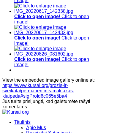
image!
Click to open image!
Click to open
image!
Click to open image!
Click to open
image!
Click to open image!
Click to open
image!
View the embedded image gallery online at:
https://www.kursai.org/grozis-ir-
sveikata/permanentinis-makiazas-
klaipeda#sigProId6c065e5ba4
Jūs turite prisijungti, kad galėtumėte rašyti
komentarus
Titulinis
Apie Mus
Rekvizitai Sutartims ir