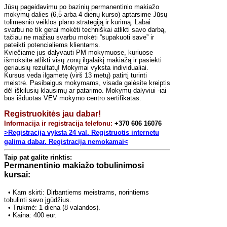
Jūsų pageidavimu po bazinių permanentinio makiažo
mokymų dalies (6,5 arba 4 dienų kurso) aptarsime Jūsų
tolimesnio veiklos plano strategiją ir kūrimą.
Labai
svarbu ne tik gerai mokėti techniškai atlikti savo darbą,
tačiau ne mažiau svarbu mokėti “supakuoti save” ir
pateikti potencialiems klientams.
Kviečiame jus dalyvauti PM mokymuose, kuriuose
išmoksite atlikti visų zonų ilgalaikį makiažą ir pasiekti
geriausių rezultatų! Mokymai vyksta individualiai.
Kursus veda ilgametę (virš 13 metų) patirtį turinti
meistrė. Pasibaigus mokymams, visada galėsite kreiptis
dėl iškilusių klausimų ar patarimo. Mokymų dalyviui -iai
bus išduotas VEV mokymo centro sertifikatas.
Registruokitės jau dabar!
Informacija ir registracija telefonu:
+370 606 16076
>Registracija vyksta 24 val. Registruotis internetu
galima dabar. Registracija nemokamai<
Taip pat galite rinktis:
Permanentinio makiažo tobulinimosi
kursai:
•
Kam skirti: Dirbantiems meistrams, norintiems
tobulinti savo įgūdžius.
•
Trukmė: 1 diena (8 valandos).
• Kaina: 400 eur.