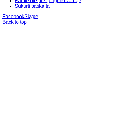
Pamiršote prisijungimo vardą?
Sukurti sąskaitą
Facebook
Skype
Back to top