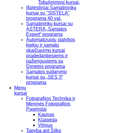
Tobulinimosi kursai.
Išplėstiniai Sąmatininkų
kursai su "SISTELA"
programa 40 val.
Sąmatininkų kursai su
ASTERA „Sąmatos
Expert“ programa
Automatizuotų statybos
kiekių ir sąmatų
skaičiavimo kursai
pradedantiesiems ir
pažengusiems su
Dimetris programa
Sąmatos sudarymo
kursai su „SES 3“
programa
Menų
kursai
Fotografijos Technika ir
Meninės Fotografijos
Pagrindai
Kaunas
Klaipėda
Vilnius
Tapyba ant Šilko