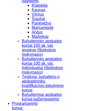
įstaigoms
Klaipėda
Kaunas
Vilnius
Šiauliai
Panevėžys
Marijampolė
Alytus
Mažeikiai
Buhalterinės apskaitos
kursai 100 ak. val.
grupėse (Išplėstinis
mokymasis)
Buhalterinės apskaitos
kursai 100 ak. val.
Individualiai (Išplėstinis
mokymasis)
Tęstiniai, buhalterių ir
apskaitininkų,
kvalifikacijos tobulinimo
kursai
Buhalteriniai apskaitos
kursai pažengusiems
Programavimo
kursai