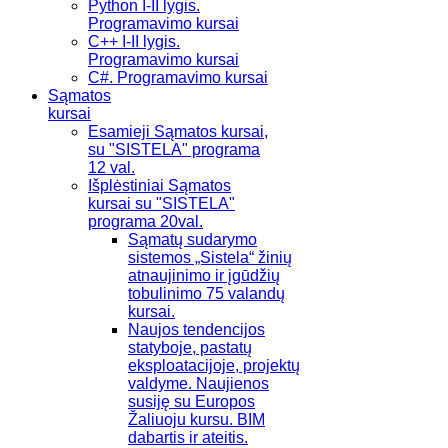
Python I-II lygis.
Programavimo kursai
C++ I-II lygis.
Programavimo kursai
C#. Programavimo kursai
Sąmatos
kursai
Esamieji Sąmatos kursai,
su "SISTELA" programa
12 val.
Išplėstiniai Sąmatos
kursai su "SISTELA"
programa 20val.
Sąmatų sudarymo
sistemos „Sistela“ žinių
atnaujinimo ir įgūdžių
tobulinimo 75 valandų
kursai.
Naujos tendencijos
statyboje, pastatų
eksploatacijoje, projektų
valdyme. Naujienos
susiję su Europos
Žaliuoju kursu. BIM
dabartis ir ateitis.