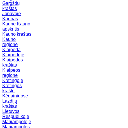
Gargždų
kraštas
Jonavoje
Kaunas
Kaune
Kauno
apskritis
Kauno kraštas
Kauno
regione
Klaipėda
Klaipėdoje
Klaipėdos
kraštas
Klaipėos
regione
Kretingoje
Kretingos
krašte
Kėdainiuose
Lazdijų
kraštas
Lietuvos
Respublikoje
Marijampolėje
Marijampolės