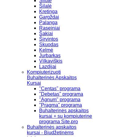
Šilutė
Šilalė
Kretinga
Gargždai
Palanga
Raseiniai
Šakiai
Širvintos
Skuodas
Kelmė
Jurbarkas
Vilkaviškis
Lazdijai
Kompiuterizuoti
Buhalterinės Apskaitos
Kursai
"Centas" programa
"Debetas" programa
"Agnum" programa
"Pragma" programa
Buhalterinės apskaitos
kursai + su kompiuterine
programa Site.pro
Buhalterinės apskaitos
kursai - Biudžetinėms