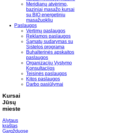
Meridianų atvėrimo,
baziniai masažo kursai
su BIO energetiniu
masažuokliu
Paslaugos
Vertimų paslaugos
Reklamos paslaugos
Sąmatų sudarymas su
Sistelos programa
Buhalterinės apskaitos
paslaugos
Organizacijų Vystymo
Konsultacijos
Teisinės paslaugos
Kitos paslaugos
Darbo pasiūlymai
Kursai
Jūsų
mieste
Alytaus
kraštas
Gargžduose