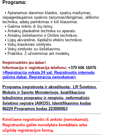
Programa:
•
Aptariamos daromos klaidos, spalvų maišymas,
nepageidaujamos spalvos taisymas/dengimas, atlikimo
technika, adatų parinkimas ir kiti klausimai.
•
Galima rinktis iš šių temų:
•
Antakių plaukelinė technika su aparatu.
•
Antakių šešėliavimo ir Ombre technikos.
•
Lūpų akvarelinė, lūpdažio efekto technikos.
•
Vokų klasikinės strėlytės.
•
Vokų strėlytės su šešėliavimu.
•
Praktika: 2 užsiėmimai ant modelių.
Registruokitės jau dabar!
Informacija ir registracija telefonu:
+370 606 16076
>Registracija vyksta 24 val. Registruotis internetu
galima dabar. Registracija nemokamai<
Programa
įregistruota ir akredituota: LR Švietimo,
Mokslo ir Sporto Ministerijoje,
kvalifikacijos
tobulinimo programų ir renginių, neformaliojo
švietimo registre (AIKOS).
Identifikavimo kodas
86224
Programos kodas 223000063
Kviečiame
registruotis iš anksto
(nemokamai).
Registruotis galite nurodytais kontaktais arba
užpildę registracijos formą.