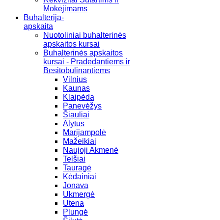
Mokėjimams
Buhalterija-
apskaita
Nuotoliniai buhalterinės
apskaitos kursai
Buhalterinės apskaitos
kursai - Pradedantiems ir
Besitobulinantiems
Vilnius
Kaunas
Klaipėda
Panevėžys
Šiauliai
Alytus
Marijampolė
Mažeikiai
Naujoji Akmenė
Telšiai
Tauragė
Kėdainiai
Jonava
Ukmergė
Utena
Plungė