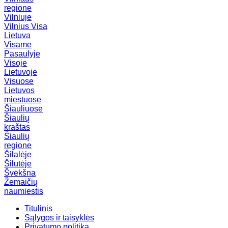
regione
Vilniuje
Vilnius
Visa
Lietuva
Visame
Pasaulyje
Visoje
Lietuvoje
Visuose
Lietuvos
miestuose
Šiauliuose
Šiaulių
kraštas
Šiaulių
regione
Šilalėje
Šilutėje
Švėkšna
Žemaičių
naumiestis
Titulinis
Sąlygos ir taisyklės
Privatumo politika