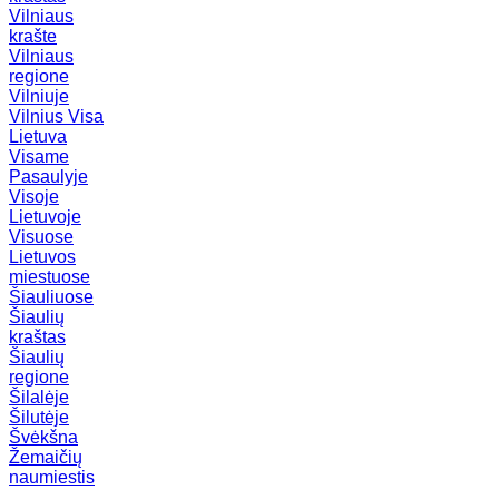
Vilniaus
krašte
Vilniaus
regione
Vilniuje
Vilnius
Visa
Lietuva
Visame
Pasaulyje
Visoje
Lietuvoje
Visuose
Lietuvos
miestuose
Šiauliuose
Šiaulių
kraštas
Šiaulių
regione
Šilalėje
Šilutėje
Švėkšna
Žemaičių
naumiestis