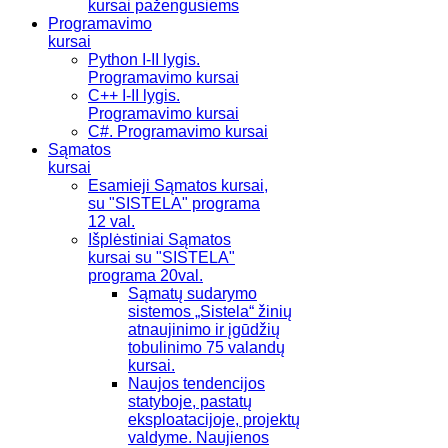
kursai pažengusiems
Programavimo
kursai
Python I-II lygis.
Programavimo kursai
C++ I-II lygis.
Programavimo kursai
C#. Programavimo kursai
Sąmatos
kursai
Esamieji Sąmatos kursai,
su "SISTELA" programa
12 val.
Išplėstiniai Sąmatos
kursai su "SISTELA"
programa 20val.
Sąmatų sudarymo
sistemos „Sistela“ žinių
atnaujinimo ir įgūdžių
tobulinimo 75 valandų
kursai.
Naujos tendencijos
statyboje, pastatų
eksploatacijoje, projektų
valdyme. Naujienos