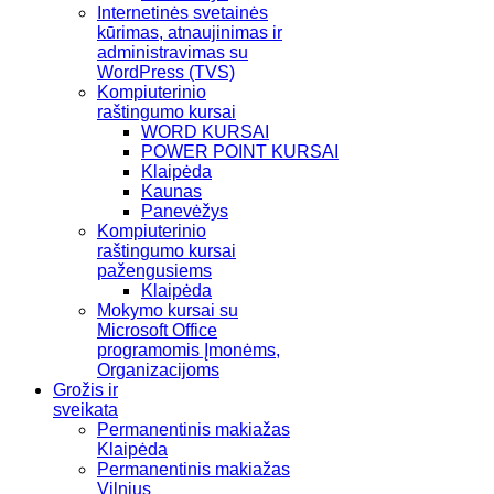
Internetinės svetainės
kūrimas, atnaujinimas ir
administravimas su
WordPress (TVS)
Kompiuterinio
raštingumo kursai
WORD KURSAI
POWER POINT KURSAI
Klaipėda
Kaunas
Panevėžys
Kompiuterinio
raštingumo kursai
pažengusiems
Klaipėda
Mokymo kursai su
Microsoft Office
programomis Įmonėms,
Organizacijoms
Grožis ir
sveikata
Permanentinis makiažas
Klaipėda
Permanentinis makiažas
Vilnius