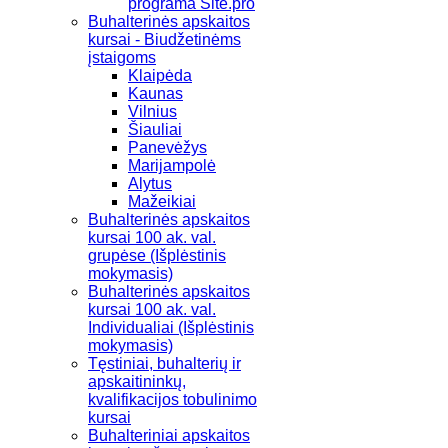
programa Site.pro
Buhalterinės apskaitos
kursai - Biudžetinėms
įstaigoms
Klaipėda
Kaunas
Vilnius
Šiauliai
Panevėžys
Marijampolė
Alytus
Mažeikiai
Buhalterinės apskaitos
kursai 100 ak. val.
grupėse (Išplėstinis
mokymasis)
Buhalterinės apskaitos
kursai 100 ak. val.
Individualiai (Išplėstinis
mokymasis)
Tęstiniai, buhalterių ir
apskaitininkų,
kvalifikacijos tobulinimo
kursai
Buhalteriniai apskaitos