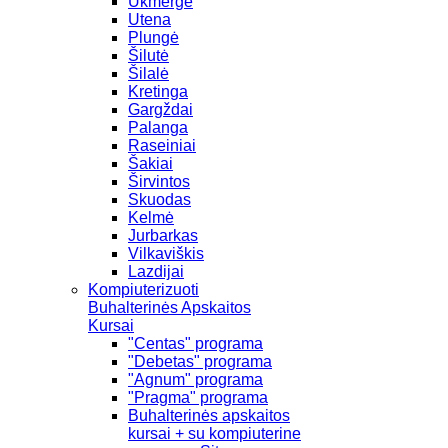
Ukmergė
Utena
Plungė
Šilutė
Šilalė
Kretinga
Gargždai
Palanga
Raseiniai
Šakiai
Širvintos
Skuodas
Kelmė
Jurbarkas
Vilkaviškis
Lazdijai
Kompiuterizuoti
Buhalterinės Apskaitos
Kursai
"Centas" programa
"Debetas" programa
"Agnum" programa
"Pragma" programa
Buhalterinės apskaitos
kursai + su kompiuterine