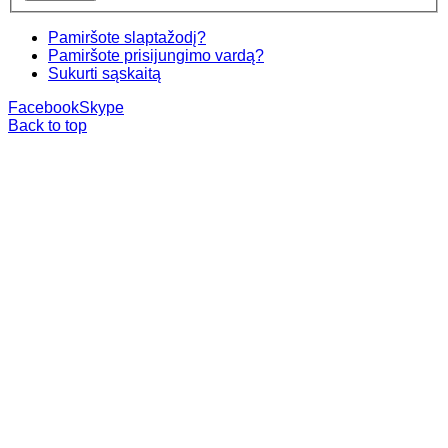
Pamiršote slaptažodį?
Pamiršote prisijungimo vardą?
Sukurti sąskaitą
Facebook
Skype
Back to top