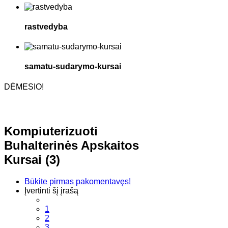
rastvedyba
samatu-sudarymo-kursai
DĖMESIO!
Kompiuterizuoti
Buhalterinės Apskaitos
Kursai (3)
Būkite pirmas pakomentavęs!
Įvertinti šį įrašą
1
2
3