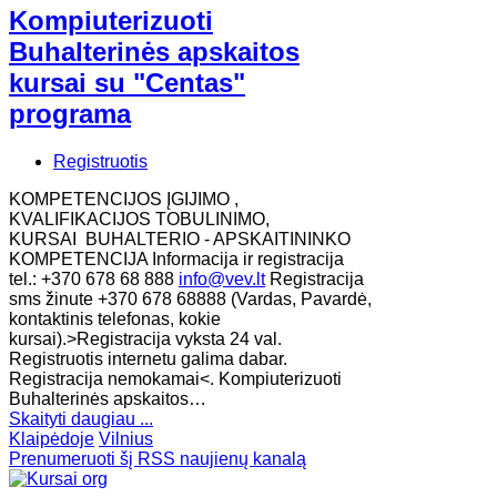
Kompiuterizuoti
Buhalterinės apskaitos
kursai su "Centas"
programa
Registruotis
KOMPETENCIJOS ĮGIJIMO ,
KVALIFIKACIJOS TOBULINIMO,
KURSAI BUHALTERIO - APSKAITININKO
KOMPETENCIJA Informacija ir registracija
tel.: +370 678 68 888
info@vev.lt
Registracija
sms žinute +370 678 68888 (Vardas, Pavardė,
kontaktinis telefonas, kokie
kursai).>Registracija vyksta 24 val.
Registruotis internetu galima dabar.
Registracija nemokamai<. Kompiuterizuoti
Buhalterinės apskaitos…
Skaityti daugiau ...
Klaipėdoje
Vilnius
Prenumeruoti šį RSS naujienų kanalą