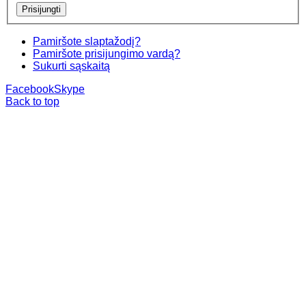
Pamiršote slaptažodį?
Pamiršote prisijungimo vardą?
Sukurti sąskaitą
Facebook
Skype
Back to top