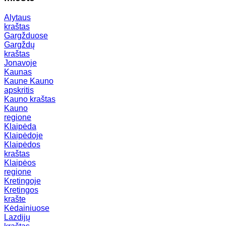
Alytaus
kraštas
Gargžduose
Gargždų
kraštas
Jonavoje
Kaunas
Kaune
Kauno
apskritis
Kauno kraštas
Kauno
regione
Klaipėda
Klaipėdoje
Klaipėdos
kraštas
Klaipėos
regione
Kretingoje
Kretingos
krašte
Kėdainiuose
Lazdijų