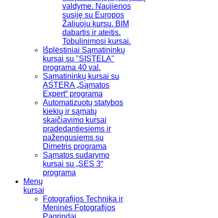
valdyme. Naujienos
susiję su Europos
Žaliuoju kursu. BIM
dabartis ir ateitis.
Tobulinimosi kursai.
Išplėstiniai Sąmatininkų
kursai su "SISTELA"
programa 40 val.
Sąmatininkų kursai su
ASTERA „Sąmatos
Expert“ programa
Automatizuotų statybos
kiekių ir sąmatų
skaičiavimo kursai
pradedantiesiems ir
pažengusiems su
Dimetris programa
Sąmatos sudarymo
kursai su „SES 3“
programa
Menų
kursai
Fotografijos Technika ir
Meninės Fotografijos
Pagrindai