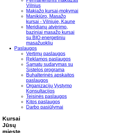
Permanentinis makiažas
Vilnius
Makiažo kursai-mokymai
Manikiūro, Masažo
kursai - Vilniuje, Kaune
Meridianų atvėrimo,
baziniai masažo kursai
su BIO energetiniu
masažuokliu
Paslaugos
Vertimų paslaugos
Reklamos paslaugos
Sąmatų sudarymas su
Sistelos programa
Buhalterinės apskaitos
paslaugos
Organizacijų Vystymo
Konsultacijos
Teisinės paslaugos
Kitos paslaugos
Darbo pasiūlymai
Kursai
Jūsų
mieste