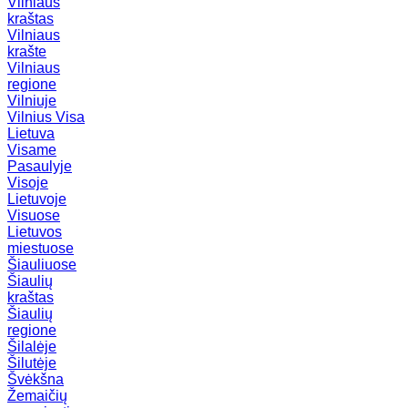
Vilniaus
kraštas
Vilniaus
krašte
Vilniaus
regione
Vilniuje
Vilnius
Visa
Lietuva
Visame
Pasaulyje
Visoje
Lietuvoje
Visuose
Lietuvos
miestuose
Šiauliuose
Šiaulių
kraštas
Šiaulių
regione
Šilalėje
Šilutėje
Švėkšna
Žemaičių