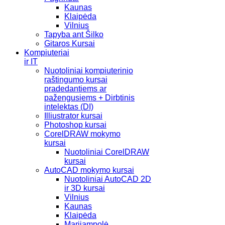
Kaunas
Klaipėda
Vilnius
Tapyba ant Šilko
Gitaros Kursai
Kompiuteriai
ir IT
Nuotoliniai kompiuterinio
raštingumo kursai
pradedantiems ar
pažengusiems + Dirbtinis
intelektas (DI)
Illiustrator kursai
Photoshop kursai
CorelDRAW mokymo
kursai
Nuotoliniai CorelDRAW
kursai
AutoCAD mokymo kursai
Nuotoliniai AutoCAD 2D
ir 3D kursai
Vilnius
Kaunas
Klaipėda
Marijampolė