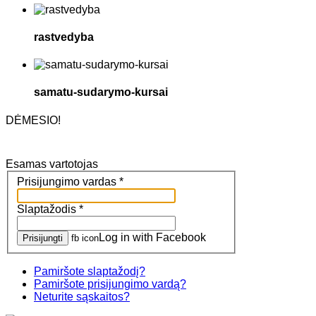
rastvedyba
samatu-sudarymo-kursai
DĖMESIO!
Esamas vartotojas
Prisijungimo vardas
*
Slaptažodis
*
Log in with Facebook
Prisijungti
fb icon
Pamiršote slaptažodį?
Pamiršote prisijungimo vardą?
Neturite sąskaitos?