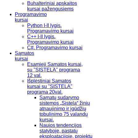
Buhalteriniai apskaitos
kursai pažengusiems
Programavimo
kursai
Python I-II lygis.
Programavimo kursai
C++ I-II lygis.
Programavimo kursai
C#. Programavimo kursai
Sąmatos
kursai
Esamieji Sąmatos kursai,
su "SISTELA" programa
12 val.
Išplėstiniai Sąmatos
kursai su "SISTELA"
programa 20val.
Sąmatų sudarymo
sistemos „Sistela“ žinių
atnaujinimo ir įgūdžių
tobulinimo 75 valandų
kursai.
Naujos tendencijos
statyboje, pastatų
eksploatacijoje, projektų