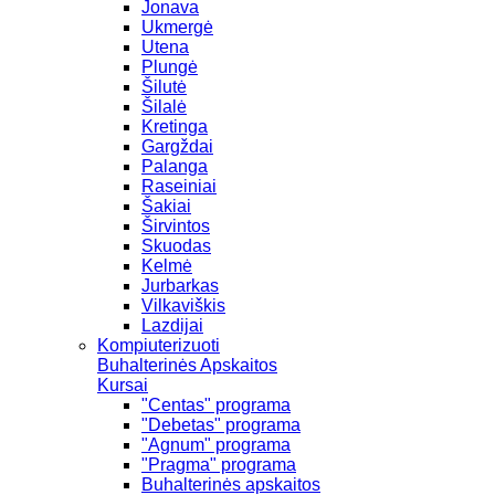
Jonava
Ukmergė
Utena
Plungė
Šilutė
Šilalė
Kretinga
Gargždai
Palanga
Raseiniai
Šakiai
Širvintos
Skuodas
Kelmė
Jurbarkas
Vilkaviškis
Lazdijai
Kompiuterizuoti
Buhalterinės Apskaitos
Kursai
"Centas" programa
"Debetas" programa
"Agnum" programa
"Pragma" programa
Buhalterinės apskaitos