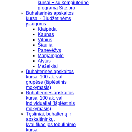
kursai + su kompiuterine
programa Site.pro
Buhalterinės apskaitos
kursai - Biudžetinėms
įstaigoms
Klaipėda
Kaunas
Vilnius
Šiauliai
Panevėžys
Marijampolė
Alytus
Mažeikiai
Buhalterinės apskaitos
kursai 100 ak. val.
grupėse (Išplėstinis
mokymasis)
Buhalterinės apskaitos
kursai 100 ak. val.
Individualiai (Išplėstinis
mokymasis)
Tęstiniai, buhalterių ir
apskaitininkų,
kvalifikacijos tobulinimo
kursai