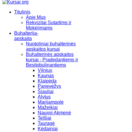
Titulinis
Apie Mus
Rekvizitai Sutartims ir
Mokėjimams
Buhalterija-
apskaita
Nuotoliniai buhalterinės
apskaitos kursai
Buhalterinės apskaitos
kursai - Pradedantiems ir
Besitobulinantiems
Vilnius
Kaunas
Klaipėda
Panevėžys
Šiauliai
Alytus
Marijampolė
Mažeikiai
Naujoji Akmenė
Telšiai
Tauragė
Kėdainiai