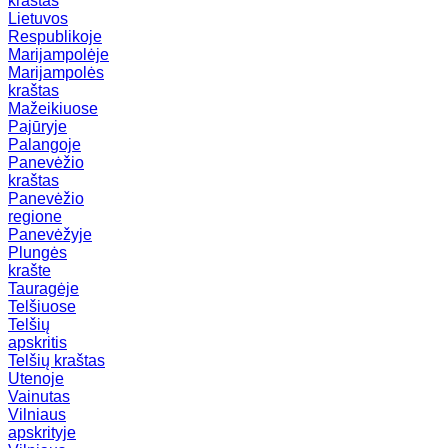
kraštas
Lietuvos
Respublikoje
Marijampolėje
Marijampolės
kraštas
Mažeikiuose
Pajūryje
Palangoje
Panevėžio
kraštas
Panevėžio
regione
Panevėžyje
Plungės
krašte
Tauragėje
Telšiuose
Telšių
apskritis
Telšių kraštas
Utenoje
Vainutas
Vilniaus
apskrityje