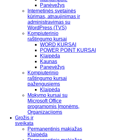
Panėvežys
Internetinės svetainės
kūrimas, atnaujinimas ir
administravimas su
WordPress (TVS)
Kompiuterinio
raštingumo kursai
WORD KURSAI
POWER POINT KURSAI
Klaipėda
Kaunas
Panevėžys
Kompiuterinio
raštingumo kursai
pažengusiems
Klaipėda
Mokymo kursai su
Microsoft Office
programomis Įmonėms,
Organizacijoms
Grožis ir
sveikata
Permanentinis makiažas
Klaipėda