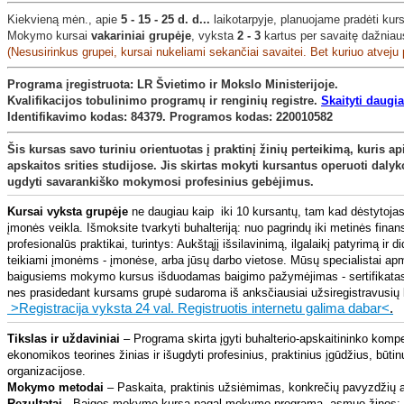
Kiekvieną mėn., apie
5 - 15 - 25 d. d...
laikotarpyje, planuojame pradėti kur
Mokymo kursai
vakariniai grupėje
, vyksta
2 - 3
kartus per savaitę dažniau
(Nesusirinkus grupei, kursai nukeliami sekančiai savaitei. Bet kuriuo atveju 
Programa įregistruota: LR Švietimo ir Mokslo Ministerijoje.
Kvalifikacijos tobulinimo programų ir renginių registre
.
Skaityti daugiau
Identifikavimo kodas: 84379. Programos kodas: 220010582
Šis kursas savo turiniu orientuotas į praktinį žinių perteikimą, kuris 
apskaitos srities studijose. Jis skirtas mokyti kursantus operuoti daly
ugdyti savarankiško mokymosi profesinius gebėjimus.
Kursai vyksta grupėje
ne daugiau kaip iki 10 kursantų, tam kad dėstytoja
įmonės veikla. Išmoksite tvarkyti buhalteriją: nuo pagrindų iki metinės fin
profesionalūs praktikai, turintys: Aukštąjį išsilavinimą, ilgalaikį patyrimą ir di
teikiami įmonėms - įmonėse, arba jūsų darbo vietose. Mūsų specialistai 
baigusiems mokymo kursus išduodamas baigimo pažymėjimas - sertifikata
nes prasidedant kursams grupė sudaroma iš anksčiausiai užsiregistravusių ku
>Registracija vyksta 24 val. Registruotis internetu galima dabar<
.
Tikslas ir uždaviniai
– Programa skirta įgyti buhalterio-apskaitininko kompe
ekonomikos teorines žinias ir išugdyti profesinius, praktinius įgūdžius, būt
organizacijose.
Mokymo metodai
– Paskaita, praktinis užsiėmimas, konkrečių pavyzdžių a
Rezultatai
- Baigęs mokymo kursą pagal mokymo programą, asmuo žinos: Apsk