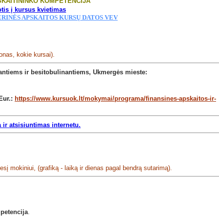
SKAITININKO KOMPETENCIJA
onas, kokie kursai).
dantiems ir besitobulinantiems, Ukmergės mieste:
Eur.:
https://www.kursuok.lt/mokymai/programa/finansines-apskaitos-ir-
r atsisiuntimas internetu.
sį mokiniui, (grafiką - laiką ir dienas pagal bendrą sutarimą).
mpetencija
.