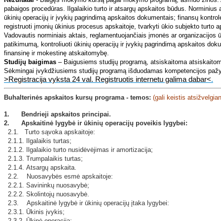
pabaigos procedūras. Ilgalaikio turto ir atsargų apskaitos būdus. Norminius 
ūkinių operacijų ir įvykių pagrindimą apskaitos dokumentais; finansų kont
registruoti įmonių ūkinius procesus apskaitoje, tvarkyti ūkio subjekto turto 
Vadovautis norminiais aktais, reglamentuojančiais įmonės ar organizacijos ūk
patikimumą, kontroliuoti ūkinių operacijų ir įvykių pagrindimą apskaitos dokume
finansinę ir mokestinę atskaitomybę.
Studijų baigimas
– Baigusiems studijų programą, atsiskaitoma atsiskaitomuo
Sėkmingai įvykdžiusiems studijų programą išduodamas kompetencijos pažym
>Registracija vyksta 24 val. Registruotis internetu galima dabar<
.
Buhalterinės apskaitos kursų
programa - temos:
(gali keistis atsižvelgi
1. Bendrieji apskaitos principai.
2. Apskaitinė lygybė ir ūkinių operacijų poveikis lygybei:
2.1. Turto sąvoka apskaitoje:
2.1.1. Ilgalaikis turtas;
2.1.2. Ilgalaikio turto nusidėvėjimas ir amortizacija;
2.1.3. Trumpalaikis turtas;
2.1.4. Atsargų apskaita.
2.2. Nuosavybės esmė apskaitoje:
2.2.1. Savininkų nuosavybė;
2.2.2. Skolintojų nuosavybė.
2.3. Apskaitinė lygybė ir ūkinių operacijų įtaka lygybei:
2.3.1. Ūkinis įvykis;
2.3.2. Ūkinė operacija;