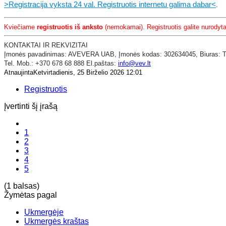
>Registracija vyksta 24 val. Registruotis internetu galima dabar<
.
Kviečiame
registruotis iš anksto
(nemokamai). Registruotis galite nurodytai
KONTAKTAI IR REKVIZITAI
​Įmonės pavadinimas: AVEVERA UAB,
Įmonės kodas: 302634045,
Biuras: 
Tel. Mob.: +370 678 68 888 El.paštas:
info@vev.lt
AtnaujintaKetvirtadienis, 25 Birželio 2026 12:01
Registruotis
Įvertinti šį įrašą
1
2
3
4
5
(1 balsas)
Žymėtas pagal
Ukmergėje
Ukmergės kraštas