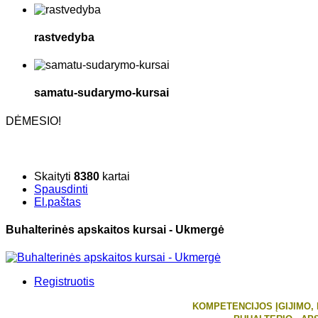
rastvedyba
samatu-sudarymo-kursai
DĖMESIO!
Skaityti
8380
kartai
Spausdinti
El.paštas
Buhalterinės apskaitos kursai - Ukmergė
Registruotis
KOMPETENCIJOS ĮGIJIMO,