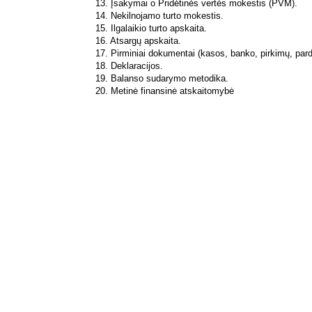
13. Įsakymai o Pridėtinės vertės mokestis (PVM).
14. Nekilnojamo turto mokestis.
15. Ilgalaikio turto apskaita.
16. Atsargų apskaita.
17. Pirminiai dokumentai (kasos, banko, pirkimų, par
18. Deklaracijos.
19. Balanso sudarymo metodika.
20. Metinė finansinė atskaitomybė