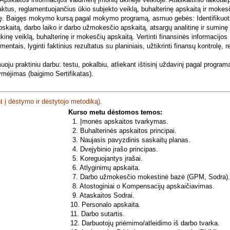
aktus, reglamentuojančius ūkio subjekto veiklą, buhalterinę apskaitą ir mokes
rolę. Baigęs mokymo kursą pagal mokymo programą, asmuo gebės: Identifikuoti
apskaitą, darbo laiko ir darbo užmokesčio apskaitą, atsargų analitinę ir suminę
inę veiklą, buhalterinę ir mokesčių apskaitą. Vertinti finansinės informacijos
ntais, lyginti faktinius rezultatus su planiniais, užtikrinti finansų kontrolę, r
ju praktiniu darbu: testu, pokalbiu, atliekant ištisinį uždavinį pagal program
ėjimas (baigimo Sertifikatas).
ant į dėstymo ir dėstytojo metodiką).
Kurso metu dėstomos temos:
1. Įmonės apskaitos tvarkymas.
2. Buhalterinės apskaitos principai.
3. Naujasis pavyzdinis saskaitų planas.
4. Dvejybinio įrašo principas.
5. Koreguojantys įrašai.
6. Atlyginimų apskaita.
7. Darbo užmokesčio mokestinė bazė (GPM, Sodra)
8. Atostoginiai o Kompensacijų apskaičiavimas.
9. Ataskaitos Sodrai.
10. Personalo apskaita.
11. Darbo sutartis.
12. Darbuotojų priėmimo/atleidimo iš darbo tvarka.