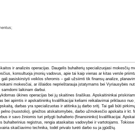
mentus;
skaitos ir analizės operacijas. Daugelis buhalterių specializuojasi mokesčių 
kesčius, konsultuoja įmonių vadovus, apie tai kaip vienas ar kitas versle priimt
ali pasiskirstyti veiklos sferomis – gali užsiimti tik finansų analize, planavi
ai mokami mokesčiai, ar išlaidos neprieštarauja įstatymams bei Vyriausybės n
ti samdomi laikinam darbui.
kdomas ūkines operacijas bei jų skaitines šraiškas. Apskaitininkai priskiriami
 bei apimtis ir apskaitininkų kvalifikacijai keliami reikalavimai priklauso nu
skaitą, darbas yra specializuotas ir atitinka jų darbo sritį. Tai gali būti pirkimų
ų, pelno (nuostolio), griežtos atskaitomybės, darbo užmokesčio apskaita ir kt.
us ir savo žiniomis turi prilygti buhalterio (finansininko) kvalifikacijai. Apskai
tus buhalterinius registrus, rengia ataskaitas vadovybei ir vartotojams. Tokiose
vairia skaičiavimo technika, todėl privalo turėti darbo su ja įgūdžių.