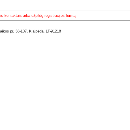
s kontaktais arba užpildę registracijos formą.
Taikos pr. 38-107,
Klaipėda,
LT-91218