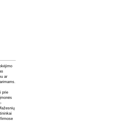
mokėjimo
as
mu ar
utarimams.
 prie
o įmonės
-
 Mažesnių
tininkai
 firmose