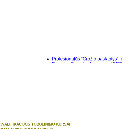
Profesionalūs “Grožio paslaptys”, makiažo (
Esamieji Sąmatos kursai, su "SISTELA" pr
Baziniai individualūs permanentinio makia
“Savęs pažinimo”, makiažo kursai Klaipėdoj
 KVALIFIKACIJOS TOBULINIMO KURSAI