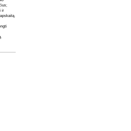
čius;
 ir
 apskaitą.
engti
ą.
.