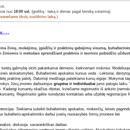
sus.
siai nuo
18:00 val.
(grafiką - laiką ir dienas pagal bendrą sutarimą).
pranešame tikslų susitikimo laiką.)
 . . .
apima žinių, mokėjimų, įgūdžių ir praktinių gebėjimų visumą, buhalterinė
ko žiniomis ir metodais sprendžiant praktinio ir teorinio pobūdžio užduot
s turėtų galimybę skirti pakankamai dėmesio, kiekvienam mokiniui.
Modeliuoja
ansinės atskaitomybės.
Buhalterinės apskaitos kursus veda - Lektoriai, dėstytoj
delę praktinę patirtį.
Dalomoji medžiaga pateikiama kursų eigoje.
Mokymai tai
apmokys Jūsų įmonės darbuotojus
grupėse ir individualiai
jums patogiu laiku.
s.
Kadangi kursantų skaičius ribotas, kviečiame registruotis iš anksto (nemok
rsantų. Registruotis galite nurodytais kontaktais arba užpildę registracijos 
tencijas. Siekiama suteikti buhalterinės apskaitos, mokesčių, teisės pagrind
inus buhalterio-apskaitininko darbui įvairių nuosavybės formų įmonėse bei
nalizė, diskusija, savarankiškas darbas.
aitos informacijos vaidmenį įmonių ūkinėje veikloje. Ataskaitinio laikotarp