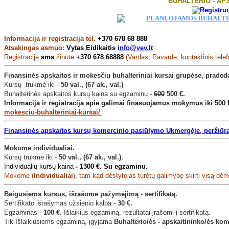
BUHALTERIO - AP
Informacija ir registracija tel.
+370 678 68 888
Atsakingas asmuo:
Vytas Eidikaitis
info@vev.lt
Registracija
sms
žinute
+370 678 68888
(Vardas, Pavardė, kontaktinis telef
Finansinės apskaitos ir mokesčių buhalteriniai kursai grupėse, prade
Kursų trukmė iki -
50 val., (67 ak., val.)
Buhalterinės apskaitos kursų kaina su egzaminu -
600
500 €.
Informacija ir regiatracija apie galimai finasuojamus mokymus iki 500 
mokesciu-buhalteriniai-kursai/
Finansinės apskaitos kursų komercinio pasiūlymo Ukmergėje, peržiūra i
Mokome individualiai.
Kursų trukmė iki -
50 val., (67 ak., val.).
Individualių kursų kaina
-
1300 €. Su egzaminu.
Mokome (
Individualiai
), tam kad dėstytojas turėtų galimybę skirti visą dėme
Baigusiems kursus, išrašome pažymėjimą - sertifikatą.
Sertifikato išrašymas užsienio kalba -
30 €.
Egzaminas -
100 €.
Išlaikius egzaminą, rezultatai įrašomi į sertifikatą.
Tik Išlaikiusiems egzaminą, įgyjama
Buhalterio/ės - apskaitininko/ės ko