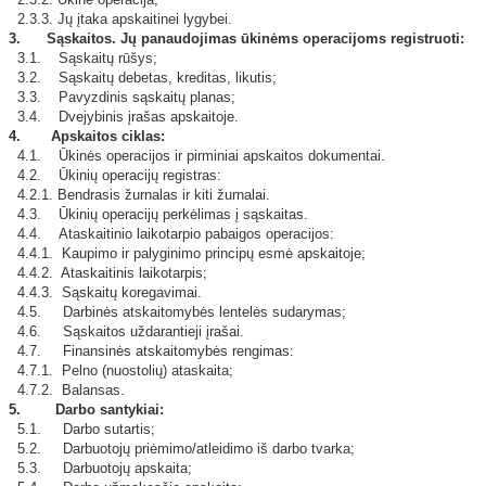
2.3.3. Jų įtaka apskaitinei lygybei.
3.
Sąskaitos. Jų panaudojimas ūkinėms operacijoms registruoti:
3.1. Sąskaitų rūšys;
3.2. Sąskaitų debetas, kreditas, likutis;
3.3. Pavyzdinis sąskaitų planas;
3.4. Dvejybinis įrašas apskaitoje.
4. Apskaitos ciklas:
4.1. Ūkinės operacijos ir pirminiai apskaitos dokumentai.
4.2. Ūkinių operacijų registras:
4.2.1. Bendrasis žurnalas ir kiti žurnalai.
4.3. Ūkinių operacijų perkėlimas į sąskaitas.
4.4. Ataskaitinio laikotarpio pabaigos operacijos:
4.4.1. Kaupimo ir palyginimo principų esmė apskaitoje;
4.4.2. Ataskaitinis laikotarpis;
4.4.3. Sąskaitų koregavimai.
4.5. Darbinės atskaitomybės lentelės sudarymas;
4.6. Sąskaitos uždarantieji įrašai.
4.7. Finansinės atskaitomybės rengimas:
4.7.1. Pelno (nuostolių) ataskaita;
4.7.2. Balansas.
5. Darbo santykiai:
5.1. Darbo sutartis;
5.2. Darbuotojų priėmimo/atleidimo iš darbo tvarka;
5.3. Darbuotojų apskaita;