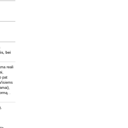
s
is, bei
ma reali
ai,
p pat
 Visiems
amai),
formą.
..
ų,
io