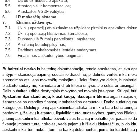
5.4. Darbo užmokesčio apskaita;
5.5. Atostoginiai ir kompensacijos;
5.6. Ataskaitos VSDF valdybai.
6. LR mokesčių sistema.
7. Ištisinis uždavinys:
7.1. Ūkinių operacijų atvaizdavimas užpildant pirminius apskaitos doku
7.2. Ūkinių operacijų fiksavimas žurnaluose;
7.3. Duomenų iš žurnalų perkėlimas į sąskaitas;
7.4. Analitinių kortelių pildymas;
7.5. Darbinės atskaitomybės lentelės sudarymas;
7.6. Finansinės atskaitomybės rengimas.
Buhalteriai tvarko
buhalterinę dokumentaciją, rengia ataskaitas, atlieka ap
srityje – skaičiuoja pajamų, socialinio draudimo, pridėtinės vertės ir kt. mo
sprendimas atsilieps mokesčių mokėjimui. Jeigu firma yra didelė, buhalteriai g
biudžeto sudarymu, kainodara ar dirbti kitose srityse. Jie seka, ar teising
Dalis buhalterių dirba dėstytojais mokymo bei mokslo įstaigose. Kiti gali bū
Apskaitininkai skaičiuoja, klasifikuoja, fiksuoja ir tikrina
organizacijos vy
žemesniosios grandies finansų ir buhalterijos darbuotojų. Darbo sudėtingumas
kategorijos. Didelių įmonių apskaitininkai atlieka tam tikro baro buhalterinę ap
pardavimų, žaliavų ir atsargų, ilgalaikio turto, nuosavybės, gamybos išlaid
įmonių apskaitininkai atlieka beveik visus finansų ir buhalterijos padalinio darb
fiksuoja įmonės turtą ir skolas, veda pajamų ir išlaidų žiniaraščius, pildo ki
apskaitininkai turi mokėti įforminti bankų dokumentus, jiems tenka dirbti su į