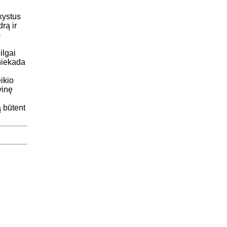
kystus
rą ir
-
ilgai
 niekada
ikio
vinę
 būtent