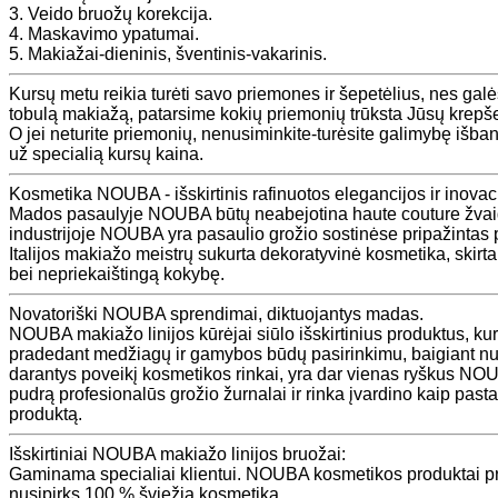
3. Veido bruožų korekcija.
4. Maskavimo ypatumai.
5. Makiažai-dieninis, šventinis-vakarinis.
Kursų metu reikia turėti savo priemones ir šepetėlius, nes galė
tobulą makiažą, patarsime kokių priemonių trūksta Jūsų krepše
O jei neturite priemonių, nenusiminkite-turėsite galimybę išba
už specialią kursų kaina.
Kosmetika NOUBA - išskirtinis rafinuotos elegancijos ir inovaci
Mados pasaulyje NOUBA būtų neabejotina haute couture žvaig
industrijoje NOUBA yra pasaulio grožio sostinėse pripažintas 
Italijos makiažo meistrų sukurta dekoratyvinė kosmetika, skirt
bei nepriekaištingą kokybę.
Novatoriški NOUBA sprendimai, diktuojantys madas.
NOUBA makiažo linijos kūrėjai siūlo išskirtinius produktus, k
pradedant medžiagų ir gamybos būdų pasirinkimu, baigiant nuo
darantys poveikį kosmetikos rinkai, yra dar vienas ryškus NO
pudrą profesionalūs grožio žurnalai ir rinka įvardino kaip pas
produktą.
Išskirtiniai NOUBA makiažo linijos bruožai:
Gaminama specialiai klientui. NOUBA kosmetikos produktai pr
nusipirks 100 % šviežią kosmetiką.