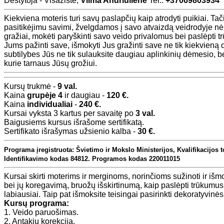
Dėstytoja - Visažistė,
Vilma Andriulienė
Tel.:
+37069803934
Kiekviena moteris turi savų paslapčių kaip atrodyti puikiai. Tač
pasitikėjimu savimi, žvelgdamos į savo atvaizdą veidrodyje nėr
gražiai, mokėti paryškinti savo veido privalomus bei paslėpti tr
Jums pažinti save, išmokyti Jus gražinti save ne tik kiekvieną 
subtilybes Jūs ne tik sulauksite daugiau aplinkinių dėmesio, b
kurie tarnaus Jūsų grožiui.
Kursų trukmė -
9 val.
Kaina
grupėje
4
ir daugiau -
120 €.
Kaina
individualiai
-
240 €.
Kursai vyksta 3 kartus per savaitę po
3 val.
Baigusiems kursus išrašome sertifikatą.
Sertifikato išrašymas užsienio kalba -
30 €.
Programa įregistruota: Švietimo ir Mokslo Ministerijos,
Kvalifikacijos 
Identifikavimo kodas 84812. Programos kodas 220011015
Kursai skirti moterims ir merginoms, norinčioms sužinoti ir išm
bei jų koregavimą, bruožų išskirtinumą, kaip paslėpti trūkumus 
labiausiai. Taip pat išmoksite teisingai pasirinkti dekoratyvinė
Kursų programa:
1. Veido paruošimas.
2. Antakių korekcija.