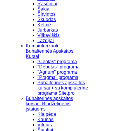
Raseiniai
Šakiai
Širvintos
Skuodas
Kelmė
Jurbarkas
Vilkaviškis
Lazdijai
Kompiuterizuoti
Buhalterinės Apskaitos
Kursai
"Centas" programa
"Debetas" programa
"Agnum" programa
"Pragma" programa
Buhalterinės apskaitos
kursai + su kompiuterine
programa Site.pro
Buhalterinės apskaitos
kursai - Biudžetinėms
įstaigoms
Klaipėda
Kaunas
Vilnius
Šiauliai