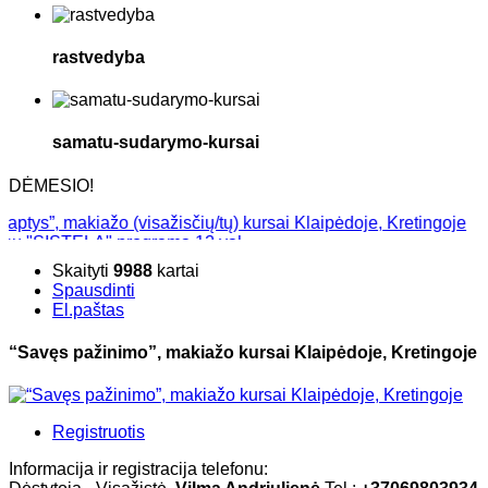
rastvedyba
samatu-sudarymo-kursai
DĖMESIO!
”, makiažo (visažisčių/tų) kursai Klaipėdoje, Kretingoje
SISTELA" programa 12 val.
ntinio makiažo mokymai + DOVANA: Jūsų verslo marketingo strat
Skaityti
9988
kartai
ai Klaipėdoje, Kretingoje
Spausdinti
El.paštas
“Savęs pažinimo”, makiažo kursai Klaipėdoje, Kretingoje
Registruotis
Informacija ir registracija telefonu: