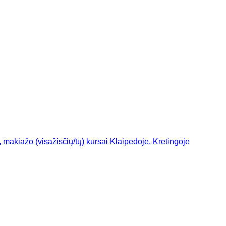
 makiažo (visažisčių/tų) kursai Klaipėdoje, Kretingoje