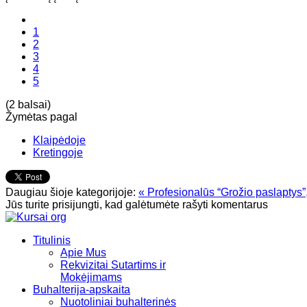
1
2
3
4
5
(2 balsai)
Žymėtas pagal
Klaipėdoje
Kretingoje
Daugiau šioje kategorijoje:
« Profesionalūs “Grožio paslaptys”,
Jūs turite prisijungti, kad galėtumėte rašyti komentarus
Titulinis
Apie Mus
Rekvizitai Sutartims ir
Mokėjimams
Buhalterija-apskaita
Nuotoliniai buhalterinės