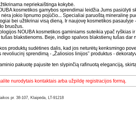
tikrinama nepriekaištinga kokybė.
 NOUBA kosmetikos gamybos sprendimai leidžia Jums pasiūlyti s
 nėra jokio lipnumo pojūčio... Specialiai paruoštą mineralinę pud
togiai bei užtikrinai visą dieną. Ir naujovę kosmetikos pasaulyje 
ido bruožus.
ologijos NOUBA kosmetikos gaminiams suteikia ypač ryškias ir 
as tušas blakstienoms. Beje, indigo spalvos blakstienų tušas dar
os produktų sudėtines dalis, kad jos neturėtų kenksmingo pove
 revoliucinį sprendimą - „Žaliosios linijos" produktus - dekoraty
nio pakuotę pajusite ten slypinčią rafinuotą eleganciją, skirtą
lite nurodytais kontaktais arba užpildę registracijos formą.
Taikos pr. 38-107,
Klaipėda,
LT-91218