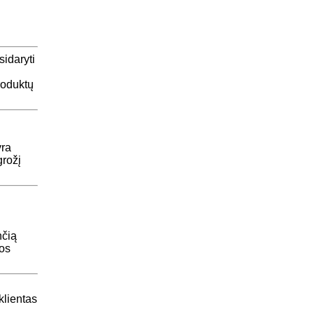
sidaryti
roduktų
yra
grožį
nčią
kos
klientas