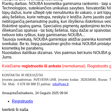
Rankų darbas. NOUBA kosmetika gaminama rankomis - taip už
Technologijos, suteikiančios unikalias savybes. Novatoriški
lūpų dažus, kurie užtepti ryte nenublunka iki vakaro, o ant lūpų
akių šešėlius, kurie netrupa, neskyla ir leidžia Jums jaustis pa
neblizgančią perlamutrinę pudrą, kuri išryškina išskirtinius ve
Išskirtinė spalvų gama. Specialios pigmentų apdorojimo techn
išliekančias spalvas - tai būtų šešėliai, lūpų dažai ar spalvot
nebuvo toks ryškus, kaip gaminamas NOUBA...
Tausoja sveikatą. NOUBA gamintojai atidžiai parenka kosmetik
sveikatai. Be to, liepą pasaulinei grožio rinkai NOUBA pristatys
kosmetiką be parabenų.
Nuostabus itališkas dizainas. Vos paėmus bet kurio NOUBA gami
Jums.
Kviečiame
registruotis iš anksto
(nemokamai). Registruotis ga
KONTAKTAI IR REKVIZITAI
​Įmonės pavadinimas: AVEVERA UAB,
Įmonės kodas: 302634045,
Biuras: 
Tel. Mob.: 0 678 68 888 El.paštas:
info@vev.lt
AtnaujintaŠeštadienis, 24 Gegužė 2025 09:04
Registruotis
Įvertinti šį įrašą