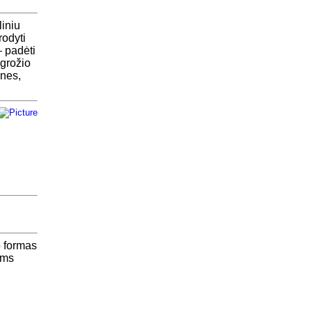
liniu
rodyti
– padėti
 grožio
ones,
o formas
ums