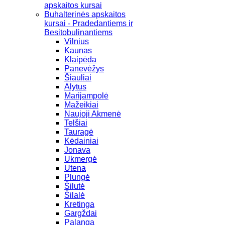
apskaitos kursai
Buhalterinės apskaitos
kursai - Pradedantiems ir
Besitobulinantiems
Vilnius
Kaunas
Klaipėda
Panevėžys
Šiauliai
Alytus
Marijampolė
Mažeikiai
Naujoji Akmenė
Telšiai
Tauragė
Kėdainiai
Jonava
Ukmergė
Utena
Plungė
Šilutė
Šilalė
Kretinga
Gargždai
Palanga