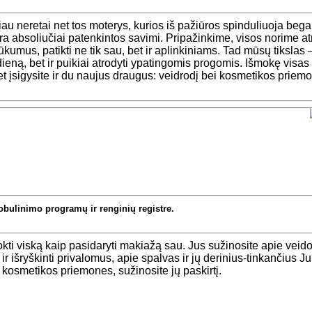
iau neretai net tos moterys, kurios iš pažiūros spinduliuoja bega
a absoliučiai patenkintos savimi. Pripažinkime, visos norime at
ūkumus, patikti ne tik sau, bet ir aplinkiniams. Tad mūsų tikslas 
dieną, bet ir puikiai atrodyti ypatingomis progomis. Išmokę visas
et įsigysite ir du naujus draugus: veidrodį bei kosmetikos priem
tobulinimo programų ir renginių registre.
okti viską kaip pasidaryti makiažą sau. Jus sužinosite apie veid
ir išryškinti privalomus, apie spalvas ir jų derinius-tinkančius J
s kosmetikos priemones, sužinosite jų paskirtį.