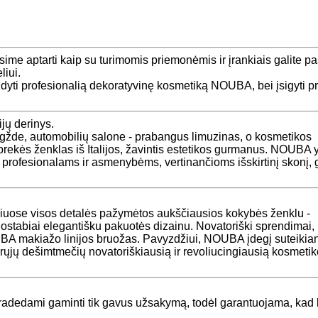
sime aptarti kaip su turimomis priemonėmis ir įrankiais galite pa
liui.
ndyti profesionalią dekoratyvinę kosmetiką NOUBA, bei įsigyti p
jų derinys.
žde, automobilių salone - prabangus limuzinas, o kosmetikos
prekės ženklas iš Italijos, žavintis estetikos gurmanus. NOUBA 
a profesionalams ir asmenybėms, vertinančioms išskirtinį skonį, 
uriuose visos detalės pažymėtos aukščiausios kokybės ženklu -
stabiai elegantišku pakuotės dizainu. Novatoriški sprendimai,
UBA makiažo linijos bruožas. Pavyzdžiui, NOUBA įdegį suteikia
tarųjų dešimtmečių novatoriškiausią ir revoliucingiausią kosmeti
adedami gaminti tik gavus užsakymą, todėl garantuojama, kad 