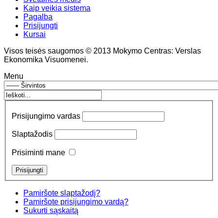
Kaip veikia sistema
Pagalba
Prisijungti
Kursai
Visos teisės saugomos © 2013 Mokymo Centras: Verslas
Ekonomika Visuomenei.
Menu
Prisijungimo vardas
Slaptažodis
Prisiminti mane
Pamiršote slaptažodį?
Pamiršote prisijungimo vardą?
Sukurti sąskaitą