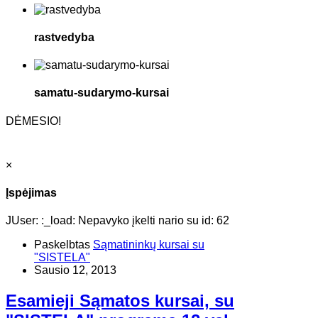
rastvedyba
samatu-sudarymo-kursai
DĖMESIO!
×
Įspėjimas
JUser: :_load: Nepavyko įkelti nario su id: 62
Paskelbtas
Sąmatininkų kursai su
"SISTELA"
Sausio 12, 2013
Esamieji Sąmatos kursai, su