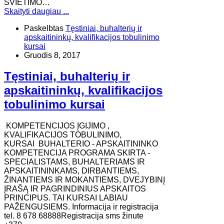
ŠVIETIMO…
Skaityti daugiau ...
Paskelbtas
Tęstiniai, buhalterių ir
apskaitininkų, kvalifikacijos tobulinimo
kursai
Gruodis 8, 2017
Tęstiniai, buhalterių ir
apskaitininkų, kvalifikacijos
tobulinimo kursai
KOMPETENCIJOS ĮGIJIMO ,
KVALIFIKACIJOS TOBULINIMO,
KURSAI BUHALTERIO - APSKAITININKO
KOMPETENCIJA PROGRAMA SKIRTA -
SPECIALISTAMS, BUHALTERIAMS IR
APSKAITININKAMS, DIRBANTIEMS,
ŽINANTIEMS IR MOKANTIEMS, DVEJYBINĮ
ĮRAŠĄ IR PAGRINDINIUS APSKAITOS
PRINCIPUS. TAI KURSAI LABIAU
PAŽENGUSIEMS. Informacija ir registracija
tel. 8 678 68888Registracija sms žinute