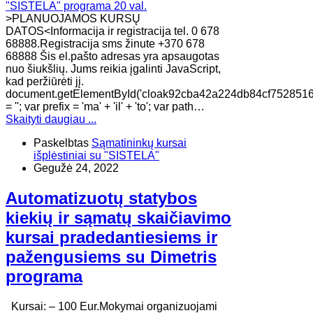
>PLANUOJAMOS KURSŲ
DATOS<Informacija ir registracija tel. 0 678
68888.Registracija sms žinute +370 678
68888 Šis el.pašto adresas yra apsaugotas
nuo šiukšlių. Jums reikia įgalinti JavaScript,
kad peržiūrėti jį.
document.getElementById('cloak92cba42a224db84cf7528516
= ''; var prefix = 'ma' + 'il' + 'to'; var path…
Skaityti daugiau ...
Paskelbtas
Sąmatininkų kursai
išplėstiniai su "SISTELA"
Gegužė 24, 2022
Automatizuotų statybos
kiekių ir sąmatų skaičiavimo
kursai pradedantiesiems ir
pažengusiems su Dimetris
programa
Kursai: – 100 Eur.Mokymai organizuojami