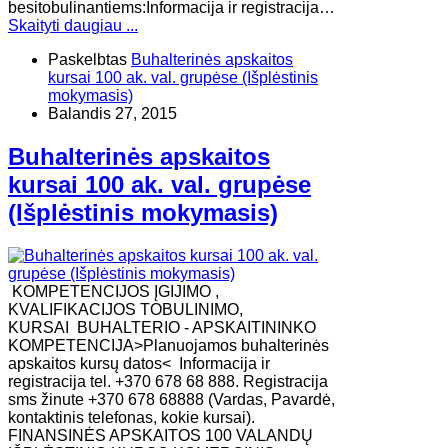
besitobulinantiems:Informacija ir registracija…
Skaityti daugiau ...
Paskelbtas
Buhalterinės apskaitos
kursai 100 ak. val. grupėse (Išplėstinis
mokymasis)
Balandis 27, 2015
Buhalterinės apskaitos
kursai 100 ak. val. grupėse
(Išplėstinis mokymasis)
KOMPETENCIJOS ĮGIJIMO ,
KVALIFIKACIJOS TOBULINIMO,
KURSAI BUHALTERIO - APSKAITININKO
KOMPETENCIJA>Planuojamos buhalterinės
apskaitos kursų datos< Informacija ir
registracija tel. +370 678 68 888. Registracija
sms žinute +370 678 68888 (Vardas, Pavardė,
kontaktinis telefonas, kokie kursai).
FINANSINĖS APSKAITOS 100 VALANDŲ