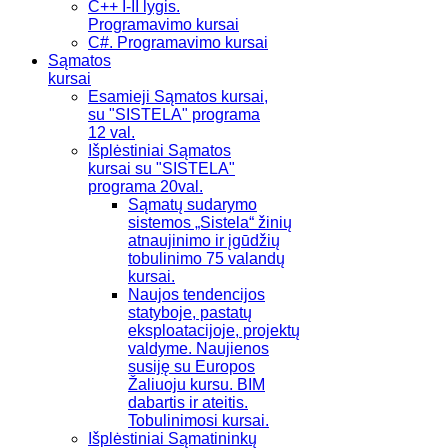
C++ I-II lygis.
Programavimo kursai
C#. Programavimo kursai
Sąmatos
kursai
Esamieji Sąmatos kursai,
su "SISTELA" programa
12 val.
Išplėstiniai Sąmatos
kursai su "SISTELA"
programa 20val.
Sąmatų sudarymo
sistemos „Sistela“ žinių
atnaujinimo ir įgūdžių
tobulinimo 75 valandų
kursai.
Naujos tendencijos
statyboje, pastatų
eksploatacijoje, projektų
valdyme. Naujienos
susiję su Europos
Žaliuoju kursu. BIM
dabartis ir ateitis.
Tobulinimosi kursai.
Išplėstiniai Sąmatininkų