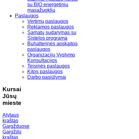
su BIO energetiniu
masažuokliu
Paslaugos
Vertimų paslaugos
Reklamos paslaugos
Sąmatų sudarymas su
Sistelos programa
Buhalterinės apskaitos
paslaugos
Organizacijų Vystymo
Konsultacijos
Teisinės paslaugos
Kitos paslaugos
Darbo pasiūlymai
Kursai
Jūsų
mieste
Alytaus
kraštas
Gargžduose
Gargždų
kraštas