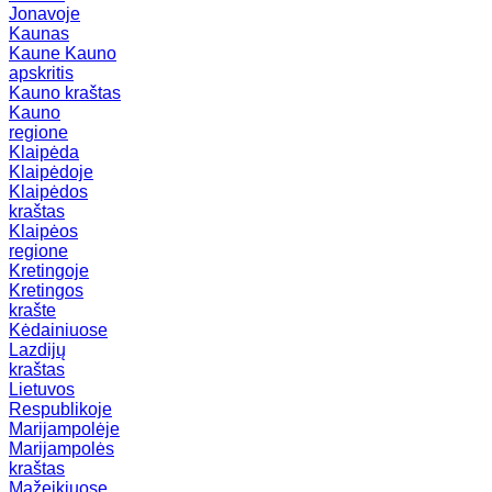
Jonavoje
Kaunas
Kaune
Kauno
apskritis
Kauno kraštas
Kauno
regione
Klaipėda
Klaipėdoje
Klaipėdos
kraštas
Klaipėos
regione
Kretingoje
Kretingos
krašte
Kėdainiuose
Lazdijų
kraštas
Lietuvos
Respublikoje
Marijampolėje
Marijampolės
kraštas
Mažeikiuose