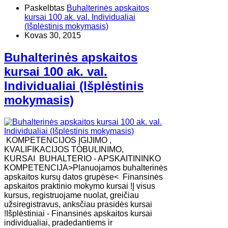
Paskelbtas
Buhalterinės apskaitos
kursai 100 ak. val. Individualiai
(Išplėstinis mokymasis)
Kovas 30, 2015
Buhalterinės apskaitos
kursai 100 ak. val.
Individualiai (Išplėstinis
mokymasis)
KOMPETENCIJOS ĮGIJIMO ,
KVALIFIKACIJOS TOBULINIMO,
KURSAI BUHALTERIO - APSKAITININKO
KOMPETENCIJA>Planuojamos buhalterinės
apskaitos kursų datos grupėse< Finansinės
apskaitos praktinio mokymo kursai !Į visus
kursus, registruojame nuolat, greičiau
užsiregistravus, anksčiau prasidės kursai
!Išplėstiniai - Finansinės apskaitos kursai
individualiai, pradedantiems ir