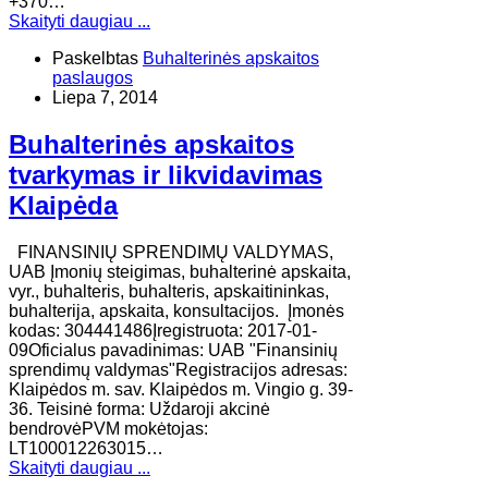
+370…
Skaityti daugiau ...
Paskelbtas
Buhalterinės apskaitos
paslaugos
Liepa 7, 2014
Buhalterinės apskaitos
tvarkymas ir likvidavimas
Klaipėda
FINANSINIŲ SPRENDIMŲ VALDYMAS,
UAB ​Įmonių steigimas, buhalterinė apskaita,
vyr., buhalteris, buhalteris, apskaitininkas,
buhalterija, apskaita, konsultacijos. Įmonės
kodas: 304441486Įregistruota: 2017-01-
09Oficialus pavadinimas: UAB "Finansinių
sprendimų valdymas"Registracijos adresas:
Klaipėdos m. sav. Klaipėdos m. Vingio g. 39-
36. ​Teisinė forma: Uždaroji akcinė
bendrovėPVM mokėtojas:
LT100012263015…
Skaityti daugiau ...