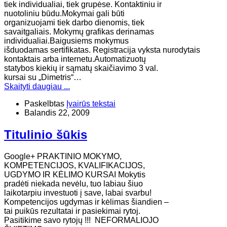
tiek individualiai, tiek grupėse. Kontaktiniu ir
nuotoliniu būdu.Mokymai gali būti
organizuojami tiek darbo dienomis, tiek
savaitgaliais. Mokymų grafikas derinamas
individualiai.Baigusiems mokymus
išduodamas sertifikatas. Registracija vyksta nurodytais
kontaktais arba internetu.Automatizuotų
statybos kiekių ir sąmatų skaičiavimo 3 val.
kursai su „Dimetris“…
Skaityti daugiau ...
Paskelbtas
Įvairūs tekstai
Balandis 22, 2009
Titulinio šūkis
Google+ PRAKTINIO MOKYMO,
KOMPETENCIJOS, KVALIFIKACIJOS,
UGDYMO IR KĖLIMO KURSAI Mokytis
pradėti niekada nevėlu, tuo labiau šiuo
laikotarpiu investuoti į save, labai svarbu!
Kompetencijos ugdymas ir kėlimas šiandien –
tai puikūs rezultatai ir pasiekimai rytoj.
Pasitikime savo rytojų !!! NEFORMALIOJO