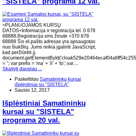
"SISTELA" programa 12 val.
>PLANUOJAMOS KURSŲ
DATOS<Informacija ir registracija tel. 0 678
68888.Registracija sms žinute +370 678
68888 Šis el.pašto adresas yra apsaugotas
nuo šiukšlių. Jums reikia įgalinti JavaScript,
kad peržiūrėti jį.
document.getElementById('cloak529e20464ecaf04a6ff54c255
= ''; var prefix = 'ma' + 'il' + 'to'; var…
Skaityti daugiau ...
Paskelbtas
Sąmatininkų kursai
išplėstiniai su "SISTELA"
Sausio 12, 2017
Išplėstiniai Sąmatininkų
kursai su "SISTELA"
programa 20 val.