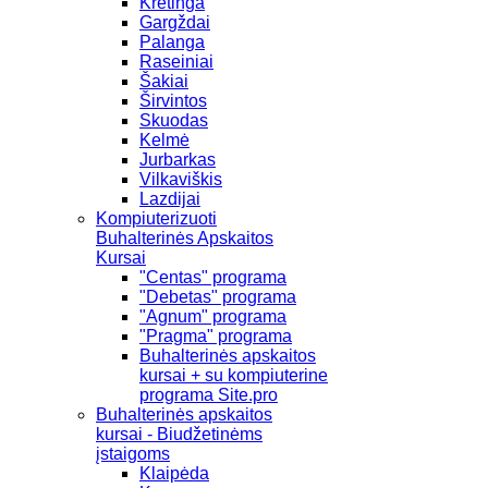
Kretinga
Gargždai
Palanga
Raseiniai
Šakiai
Širvintos
Skuodas
Kelmė
Jurbarkas
Vilkaviškis
Lazdijai
Kompiuterizuoti
Buhalterinės Apskaitos
Kursai
"Centas" programa
"Debetas" programa
"Agnum" programa
"Pragma" programa
Buhalterinės apskaitos
kursai + su kompiuterine
programa Site.pro
Buhalterinės apskaitos
kursai - Biudžetinėms
įstaigoms
Klaipėda