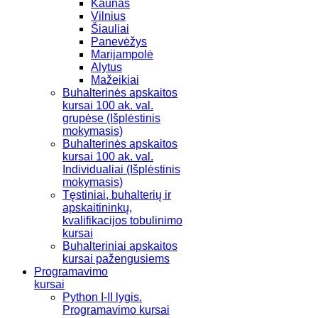
Kaunas
Vilnius
Šiauliai
Panevėžys
Marijampolė
Alytus
Mažeikiai
Buhalterinės apskaitos
kursai 100 ak. val.
grupėse (Išplėstinis
mokymasis)
Buhalterinės apskaitos
kursai 100 ak. val.
Individualiai (Išplėstinis
mokymasis)
Tęstiniai, buhalterių ir
apskaitininkų,
kvalifikacijos tobulinimo
kursai
Buhalteriniai apskaitos
kursai pažengusiems
Programavimo
kursai
Python I-II lygis.
Programavimo kursai