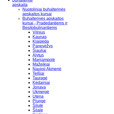
Buhalterija-
apskaita
Nuotoliniai buhalterinės
apskaitos kursai
Buhalterinės apskaitos
kursai - Pradedantiems ir
Besitobulinantiems
Vilnius
Kaunas
Klaipėda
Panevėžys
Šiauliai
Alytus
Marijampolė
Mažeikiai
Naujoji Akmenė
Telšiai
Tauragė
Kėdainiai
Jonava
Ukmergė
Utena
Plungė
Šilutė
Šilalė