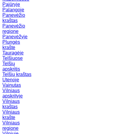
Pajūryje
Palangoje
Panevėžio
kraštas
Panevėžio
regione
Panevėžyje
Plungės
krašte
Tauragėje
Telšiuose
Telšių
apskritis
Telšių kraštas
Utenoje
Vainutas
Vilniaus
apskrityje
Vilniaus
kraštas
Vilniaus
krašte
Vilniaus
regione
Vilniuje