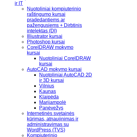
ir IT
Nuotoliniai kompiuterinio
raštingumo kursai
pradedantiems ar
pažengusiems + Dirbtinis
intelektas (DI)
Illiustrator kursai
Photoshop kursai
CorelDRAW mokymo
kursai
Nuotoliniai CorelDRAW
kursai
AutoCAD mokymo kursai
Nuotoliniai AutoCAD 2D
ir 3D kursai
Vilnius
Kaunas
Klaipėda
Marijampolė
Panėvežys
Internetinės svetainės
kūrimas, atnaujinimas ir
administravimas su
WordPress (TVS)
Kompiuterinio