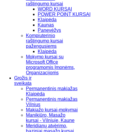
raštingumo kursai
WORD KURSAI
POWER POINT KURSAI
Klaipėda
Kaunas
Panevėžys
Kompiuterinio
raštingumo kursai
pažengusiems
Klaipėda
Mokymo kursai su
Microsoft Office
programomis Įmonėms,
Organizacijoms
Grožis ir
sveikata
Permanentinis makiažas
Klaipėda
Permanentinis makiažas
Vilnius
Makiažo kursai-mokymai
Manikiūro, Masažo
kursai - Vilniuje, Kaune
Meridianų atvėrimo,
baziniai masažo kursai