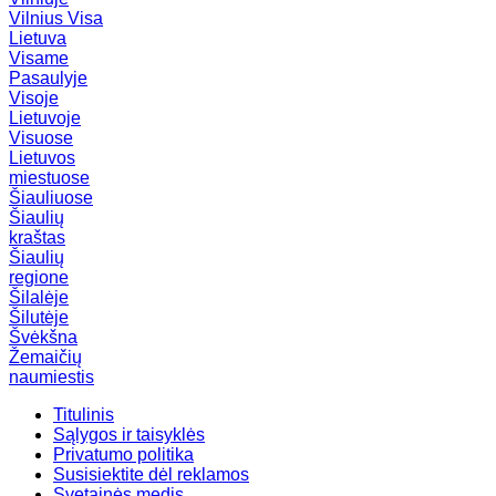
Vilnius
Visa
Lietuva
Visame
Pasaulyje
Visoje
Lietuvoje
Visuose
Lietuvos
miestuose
Šiauliuose
Šiaulių
kraštas
Šiaulių
regione
Šilalėje
Šilutėje
Švėkšna
Žemaičių
naumiestis
Titulinis
Sąlygos ir taisyklės
Privatumo politika
Susisiektite dėl reklamos
Svetainės medis