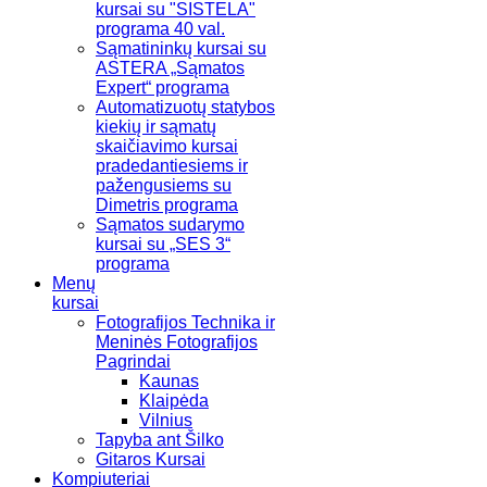
kursai su "SISTELA"
programa 40 val.
Sąmatininkų kursai su
ASTERA „Sąmatos
Expert“ programa
Automatizuotų statybos
kiekių ir sąmatų
skaičiavimo kursai
pradedantiesiems ir
pažengusiems su
Dimetris programa
Sąmatos sudarymo
kursai su „SES 3“
programa
Menų
kursai
Fotografijos Technika ir
Meninės Fotografijos
Pagrindai
Kaunas
Klaipėda
Vilnius
Tapyba ant Šilko
Gitaros Kursai
Kompiuteriai