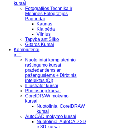
kursai
Fotografijos Technika ir
Meninės Fotografijos
Pagrindai
Kaunas
Klaipėda
Vilnius
Tapyba ant Šilko
Gitaros Kursai
Kompiuteriai
ir IT
Nuotoliniai kompiuterinio
raštingumo kursai
pradedantiems ar
pažengusiems + Dirbtinis
intelektas (DI)
Illiustrator kursai
Photoshop kursai
CorelDRAW mokymo
kursai
Nuotoliniai CorelDRAW
kursai
AutoCAD mokymo kursai
Nuotoliniai AutoCAD 2D
ir 3D kursai