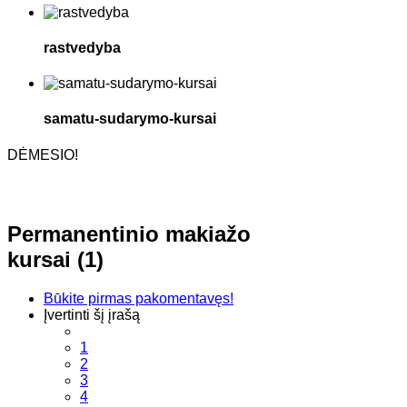
rastvedyba
samatu-sudarymo-kursai
DĖMESIO!
Permanentinio makiažo
kursai (1)
Būkite pirmas pakomentavęs!
Įvertinti šį įrašą
1
2
3
4