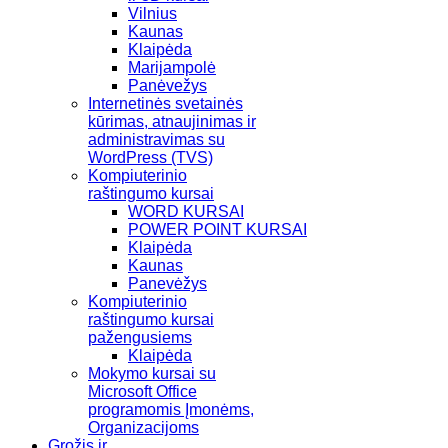
Vilnius
Kaunas
Klaipėda
Marijampolė
Panėvežys
Internetinės svetainės
kūrimas, atnaujinimas ir
administravimas su
WordPress (TVS)
Kompiuterinio
raštingumo kursai
WORD KURSAI
POWER POINT KURSAI
Klaipėda
Kaunas
Panevėžys
Kompiuterinio
raštingumo kursai
pažengusiems
Klaipėda
Mokymo kursai su
Microsoft Office
programomis Įmonėms,
Organizacijoms
Grožis ir