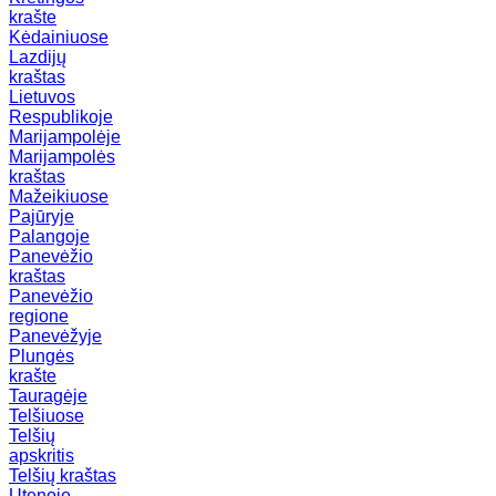
krašte
Kėdainiuose
Lazdijų
kraštas
Lietuvos
Respublikoje
Marijampolėje
Marijampolės
kraštas
Mažeikiuose
Pajūryje
Palangoje
Panevėžio
kraštas
Panevėžio
regione
Panevėžyje
Plungės
krašte
Tauragėje
Telšiuose
Telšių
apskritis
Telšių kraštas
Utenoje