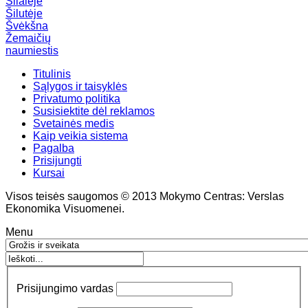
Šilalėje
Šilutėje
Švėkšna
Žemaičių
naumiestis
Titulinis
Sąlygos ir taisyklės
Privatumo politika
Susisiektite dėl reklamos
Svetainės medis
Kaip veikia sistema
Pagalba
Prisijungti
Kursai
Visos teisės saugomos © 2013 Mokymo Centras: Verslas
Ekonomika Visuomenei.
Menu
Prisijungimo vardas