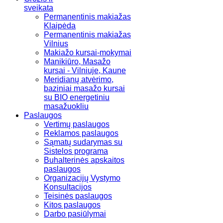
sveikata
Permanentinis makiažas
Klaipėda
Permanentinis makiažas
Vilnius
Makiažo kursai-mokymai
Manikiūro, Masažo
kursai - Vilniuje, Kaune
Meridianų atvėrimo,
baziniai masažo kursai
su BIO energetiniu
masažuokliu
Paslaugos
Vertimų paslaugos
Reklamos paslaugos
Sąmatų sudarymas su
Sistelos programa
Buhalterinės apskaitos
paslaugos
Organizacijų Vystymo
Konsultacijos
Teisinės paslaugos
Kitos paslaugos
Darbo pasiūlymai