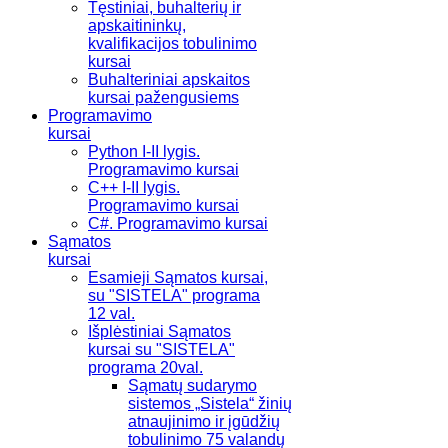
Tęstiniai, buhalterių ir
apskaitininkų,
kvalifikacijos tobulinimo
kursai
Buhalteriniai apskaitos
kursai pažengusiems
Programavimo
kursai
Python I-II lygis.
Programavimo kursai
C++ I-II lygis.
Programavimo kursai
C#. Programavimo kursai
Sąmatos
kursai
Esamieji Sąmatos kursai,
su "SISTELA" programa
12 val.
Išplėstiniai Sąmatos
kursai su "SISTELA"
programa 20val.
Sąmatų sudarymo
sistemos „Sistela“ žinių
atnaujinimo ir įgūdžių
tobulinimo 75 valandų