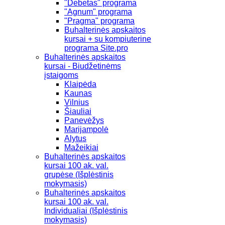
"Debetas" programa
"Agnum" programa
"Pragma" programa
Buhalterinės apskaitos
kursai + su kompiuterine
programa Site.pro
Buhalterinės apskaitos
kursai - Biudžetinėms
įstaigoms
Klaipėda
Kaunas
Vilnius
Šiauliai
Panevėžys
Marijampolė
Alytus
Mažeikiai
Buhalterinės apskaitos
kursai 100 ak. val.
grupėse (Išplėstinis
mokymasis)
Buhalterinės apskaitos
kursai 100 ak. val.
Individualiai (Išplėstinis
mokymasis)