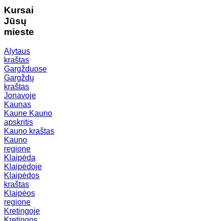
Kursai
Jūsų
mieste
Alytaus
kraštas
Gargžduose
Gargždų
kraštas
Jonavoje
Kaunas
Kaune
Kauno
apskritis
Kauno kraštas
Kauno
regione
Klaipėda
Klaipėdoje
Klaipėdos
kraštas
Klaipėos
regione
Kretingoje
Kretingos