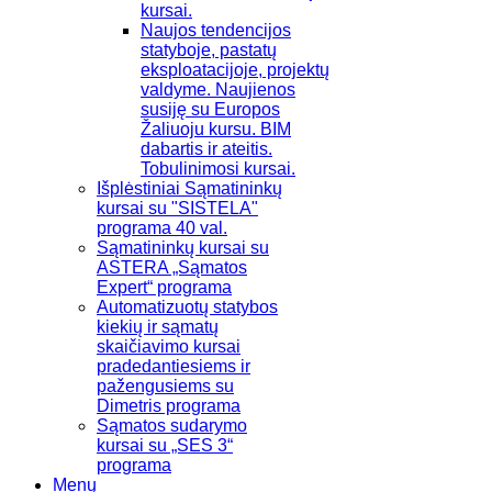
kursai.
Naujos tendencijos
statyboje, pastatų
eksploatacijoje, projektų
valdyme. Naujienos
susiję su Europos
Žaliuoju kursu. BIM
dabartis ir ateitis.
Tobulinimosi kursai.
Išplėstiniai Sąmatininkų
kursai su "SISTELA"
programa 40 val.
Sąmatininkų kursai su
ASTERA „Sąmatos
Expert“ programa
Automatizuotų statybos
kiekių ir sąmatų
skaičiavimo kursai
pradedantiesiems ir
pažengusiems su
Dimetris programa
Sąmatos sudarymo
kursai su „SES 3“
programa
Menų