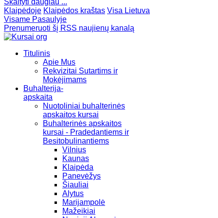
Skaityti daugiau ...
Klaipėdoje
Klaipėdos kraštas
Visa Lietuva
Visame Pasaulyje
Prenumeruoti šį RSS naujienų kanalą
Titulinis
Apie Mus
Rekvizitai Sutartims ir
Mokėjimams
Buhalterija-
apskaita
Nuotoliniai buhalterinės
apskaitos kursai
Buhalterinės apskaitos
kursai - Pradedantiems ir
Besitobulinantiems
Vilnius
Kaunas
Klaipėda
Panevėžys
Šiauliai
Alytus
Marijampolė
Mažeikiai