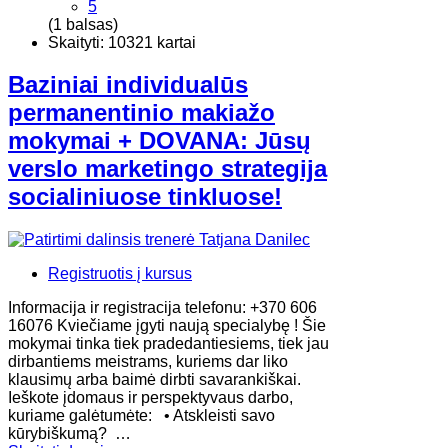
5
(1 balsas)
Skaityti: 10321 kartai
Baziniai individualūs
permanentinio makiažo
mokymai + DOVANA: Jūsų
verslo marketingo strategija
socialiniuose tinkluose!
Registruotis į kursus
Informacija ir registracija telefonu: +370 606
16076 Kviečiame įgyti naują specialybę ! Šie
mokymai tinka tiek pradedantiesiems, tiek jau
dirbantiems meistrams, kuriems dar liko
klausimų arba baimė dirbti savarankiškai.
Ieškote įdomaus ir perspektyvaus darbo,
kuriame galėtumėte: • Atskleisti savo
kūrybiškumą? …