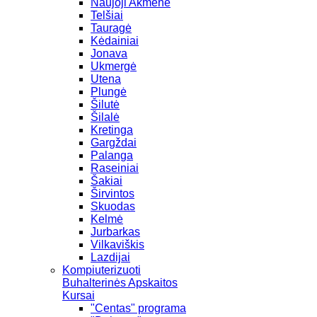
Naujoji Akmenė
Telšiai
Tauragė
Kėdainiai
Jonava
Ukmergė
Utena
Plungė
Šilutė
Šilalė
Kretinga
Gargždai
Palanga
Raseiniai
Šakiai
Širvintos
Skuodas
Kelmė
Jurbarkas
Vilkaviškis
Lazdijai
Kompiuterizuoti
Buhalterinės Apskaitos
Kursai
"Centas" programa