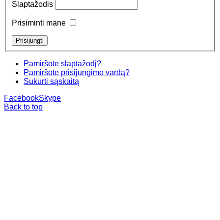
Slaptažodis
Prisiminti mane
Pamiršote slaptažodį?
Pamiršote prisijungimo vardą?
Sukurti sąskaitą
Facebook
Skype
Back to top