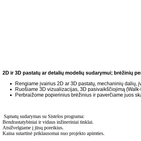
2D ir 3D pastatų ar detalių modelių sudary
mui; brėžinių p
Rengiame įvairius 2D ar 3D pastatų, mechaninių dalių, įva
Ruošiame 3D vizualizacijas, 3D pasivaikščiojimą (Walk-
Perbraižome popierinius brėžinius ir paverčiame juos ska
Sąmatų sudarymas su Sistelos programa:
Bendrastatybiniai ir vidaus inžineriniai tinklai.
Atsižvelgiame į jūsų poreikius.
Kaina sutartinė priklausomai nuo projekto apimties.