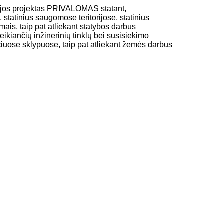
ijos projektas PRIVALOMAS statant,
 statinius saugomose teritorijose, statinius
ais, taip pat atliekant statybos darbus
ikiančių inžinerinių tinklų bei susisiekimo
čiuose sklypuose, taip pat atliekant žemės darbus