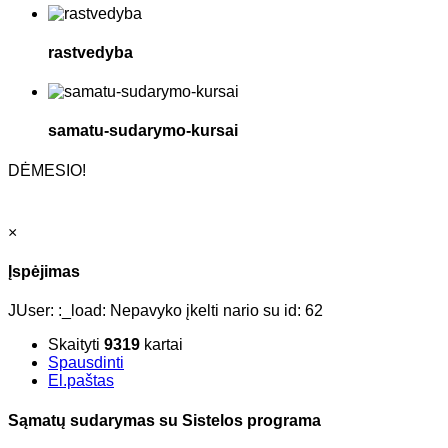
rastvedyba
samatu-sudarymo-kursai
DĖMESIO!
×
Įspėjimas
JUser: :_load: Nepavyko įkelti nario su id: 62
Skaityti
9319
kartai
Spausdinti
El.paštas
Sąmatų sudarymas su Sistelos programa