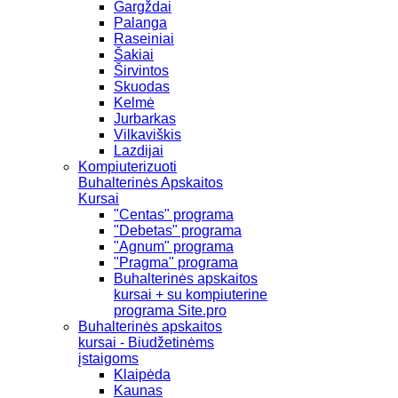
Gargždai
Palanga
Raseiniai
Šakiai
Širvintos
Skuodas
Kelmė
Jurbarkas
Vilkaviškis
Lazdijai
Kompiuterizuoti
Buhalterinės Apskaitos
Kursai
"Centas" programa
"Debetas" programa
"Agnum" programa
"Pragma" programa
Buhalterinės apskaitos
kursai + su kompiuterine
programa Site.pro
Buhalterinės apskaitos
kursai - Biudžetinėms
įstaigoms
Klaipėda
Kaunas