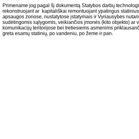
Primename jog pagal šį dokumentą Statybos darbų technolog
rekonstruojant ar kapitališkai remontuojant ypatingus statinius,
apsaugos zonose, nustatytose įstatymais ir Vyriausybės nutarim
sudėtingomis sąlygomis, veikiančios įmonės (kito objekto) ar ve
komunikacijų teritorijose bei tretiesiems asmenims priklausan
greta esamų statinių, po vandeniu, po žeme ir pan.