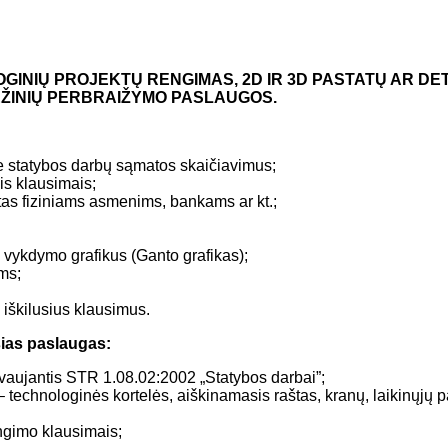
NIŲ PROJEKTŲ RENGIMAS, 2D IR 3D PASTATŲ AR DE
ŽINIŲ PERBRAIŽYMO PASLAUGOS.
e statybos darbų sąmatos skaičiavimus;
is klausimais;
tas fiziniams asmenims, bankams ar kt.;
ykdymo grafikus (Ganto grafikas);
ms;
iškilusius klausimus.
šias paslaugas:
aujantis STR 1.08.02:2002 „Statybos darbai”;
– technologinės kortelės, aiškinamasis raštas, kranų, laikinųjų p
ngimo klausimais;