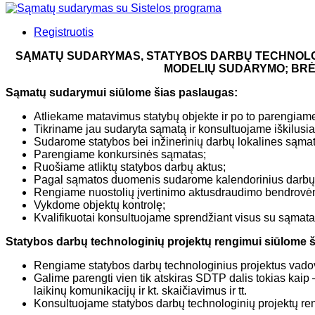
Registruotis
SĄMATŲ SUDARYMAS, STATYBOS DARBŲ TECHNOLOGI
MODELIŲ SUDARYMO; BRĖ
Sąmatų sudarymui siūlome šias paslaugas:
Atliekame matavimus statybų objekte ir po to parengiam
Tikriname jau sudaryta sąmatą ir konsultuojame iškilusia
Sudarome statybos bei inžinerinių darbų lokalines sąma
Parengiame konkursinės sąmatas;
Ruošiame atliktų statybos darbų aktus;
Pagal sąmatos duomenis sudarome kalendorinius darbų v
Rengiame nuostolių įvertinimo aktusdraudimo bendrovė
Vykdome objektų kontrolę;
Kvalifikuotai konsultuojame sprendžiant visus su sąmata 
Statybos darbų technologinių projektų rengimui siūlome 
Rengiame statybos darbų technologinius projektus vadov
Galime parengti vien tik atskiras SDTP dalis tokias kaip 
laikinų komunikacijų ir kt. skaičiavimus ir tt.
Konsultuojame statybos darbų technologinių projektų re