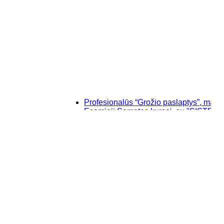
Profesionalūs “Grožio paslaptys”, makiažo (vi
Esamieji Sąmatos kursai, su "SISTELA" prog
Baziniai individualūs permanentinio makiažo
“Savęs pažinimo”, makiažo kursai Klaipėdoje