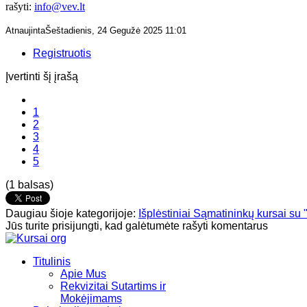
rašyti:
info@vev.lt
AtnaujintaŠeštadienis, 24 Gegužė 2025 11:01
Registruotis
Įvertinti šį įrašą
1
2
3
4
5
(1 balsas)
Daugiau šioje kategorijoje:
Išplėstiniai Sąmatininkų kursai s
Jūs turite prisijungti, kad galėtumėte rašyti komentarus
Titulinis
Apie Mus
Rekvizitai Sutartims ir
Mokėjimams