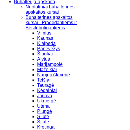
Buhalterija-apskaita
Nuotoliniai buhalterinės
apskaitos kursai
Buhalterinės apskaitos
kursai - Pradedantiems ir
Besitobulinantiems
Vilnius
Kaunas
Klaipėda
Panevėžys
Šiauliai
Alytus
Marijampolė
Mažeikiai
Naujoji Akmenė
Telšiai
Tauragė
Kėdainiai
Jonava
Ukmergė
Utena
Plungė
Šilutė
Šilalė
Kretinga