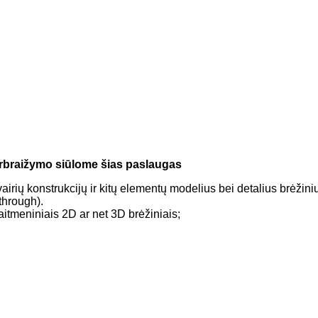
erbraižymo siūlome šias paslaugas
irių konstrukcijų ir kitų elementų modelius bei detalius brėžini
through).
itmeniniais 2D ar net 3D brėžiniais;