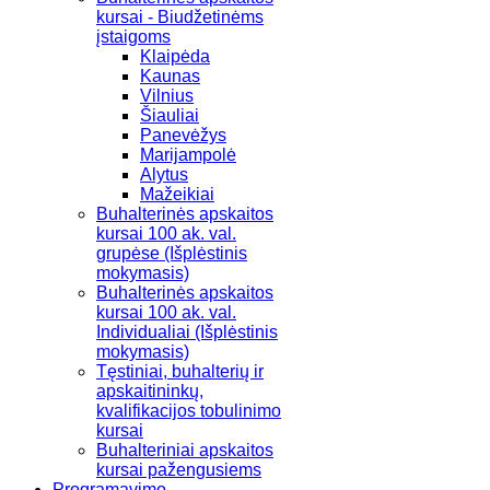
kursai - Biudžetinėms
įstaigoms
Klaipėda
Kaunas
Vilnius
Šiauliai
Panevėžys
Marijampolė
Alytus
Mažeikiai
Buhalterinės apskaitos
kursai 100 ak. val.
grupėse (Išplėstinis
mokymasis)
Buhalterinės apskaitos
kursai 100 ak. val.
Individualiai (Išplėstinis
mokymasis)
Tęstiniai, buhalterių ir
apskaitininkų,
kvalifikacijos tobulinimo
kursai
Buhalteriniai apskaitos
kursai pažengusiems
Programavimo