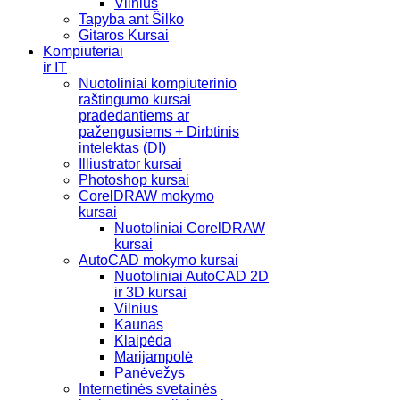
Vilnius
Tapyba ant Šilko
Gitaros Kursai
Kompiuteriai
ir IT
Nuotoliniai kompiuterinio
raštingumo kursai
pradedantiems ar
pažengusiems + Dirbtinis
intelektas (DI)
Illiustrator kursai
Photoshop kursai
CorelDRAW mokymo
kursai
Nuotoliniai CorelDRAW
kursai
AutoCAD mokymo kursai
Nuotoliniai AutoCAD 2D
ir 3D kursai
Vilnius
Kaunas
Klaipėda
Marijampolė
Panėvežys
Internetinės svetainės