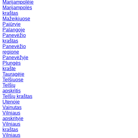
Marijampolėje
Marijampolės
kraštas
Mažeikiuose
Pajūryje
Palangoje
Panevėžio
kraštas
Panevėžio
regione
Panevėžyje
Plungės
krašte
Tauragėje
Telšiuose
Telšių
apskritis
Telšių kraštas
Utenoje
Vainutas
Vilniaus
apskrityje
Vilniaus
kraštas
Vilniaus