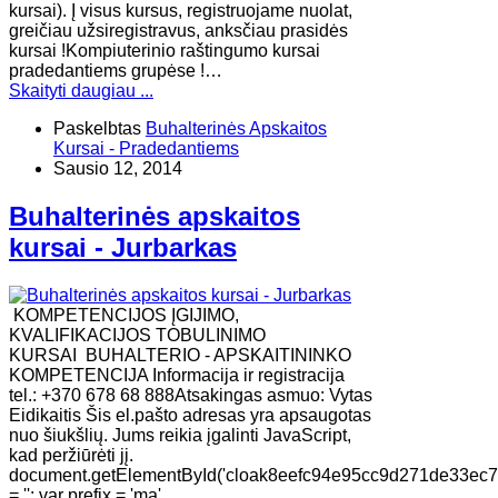
kursai). Į visus kursus, registruojame nuolat,
greičiau užsiregistravus, anksčiau prasidės
kursai !Kompiuterinio raštingumo kursai
pradedantiems grupėse !…
Skaityti daugiau ...
Paskelbtas
Buhalterinės Apskaitos
Kursai - Pradedantiems
Sausio 12, 2014
Buhalterinės apskaitos
kursai - Jurbarkas
KOMPETENCIJOS ĮGIJIMO,
KVALIFIKACIJOS TOBULINIMO
KURSAI BUHALTERIO - APSKAITININKO
KOMPETENCIJA Informacija ir registracija
tel.: +370 678 68 888Atsakingas asmuo: Vytas
Eidikaitis Šis el.pašto adresas yra apsaugotas
nuo šiukšlių. Jums reikia įgalinti JavaScript,
kad peržiūrėti jį.
document.getElementById('cloak8eefc94e95cc9d271de33ec
= ''; var prefix = 'ma'…