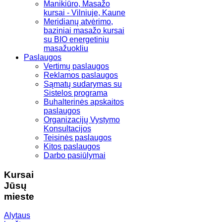
Manikiūro, Masažo
kursai - Vilniuje, Kaune
Meridianų atvėrimo,
baziniai masažo kursai
su BIO energetiniu
masažuokliu
Paslaugos
Vertimų paslaugos
Reklamos paslaugos
Sąmatų sudarymas su
Sistelos programa
Buhalterinės apskaitos
paslaugos
Organizacijų Vystymo
Konsultacijos
Teisinės paslaugos
Kitos paslaugos
Darbo pasiūlymai
Kursai
Jūsų
mieste
Alytaus