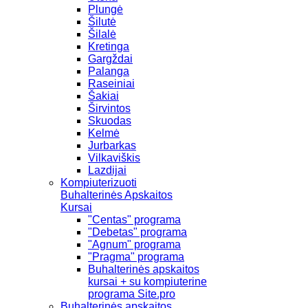
Plungė
Šilutė
Šilalė
Kretinga
Gargždai
Palanga
Raseiniai
Šakiai
Širvintos
Skuodas
Kelmė
Jurbarkas
Vilkaviškis
Lazdijai
Kompiuterizuoti
Buhalterinės Apskaitos
Kursai
"Centas" programa
"Debetas" programa
"Agnum" programa
"Pragma" programa
Buhalterinės apskaitos
kursai + su kompiuterine
programa Site.pro
Buhalterinės apskaitos