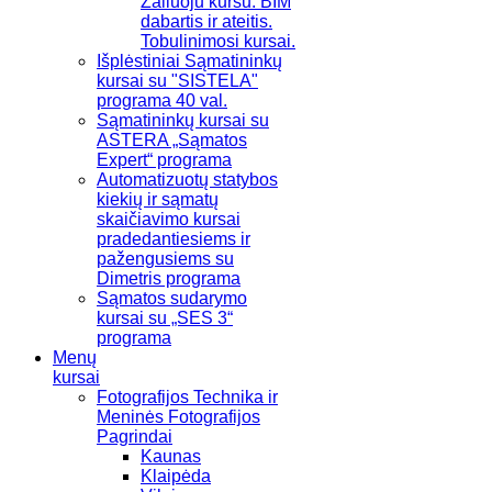
Žaliuoju kursu. BIM
dabartis ir ateitis.
Tobulinimosi kursai.
Išplėstiniai Sąmatininkų
kursai su "SISTELA"
programa 40 val.
Sąmatininkų kursai su
ASTERA „Sąmatos
Expert“ programa
Automatizuotų statybos
kiekių ir sąmatų
skaičiavimo kursai
pradedantiesiems ir
pažengusiems su
Dimetris programa
Sąmatos sudarymo
kursai su „SES 3“
programa
Menų
kursai
Fotografijos Technika ir
Meninės Fotografijos
Pagrindai
Kaunas
Klaipėda