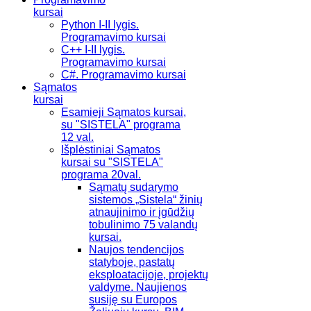
kursai
Python I-II lygis.
Programavimo kursai
C++ I-II lygis.
Programavimo kursai
C#. Programavimo kursai
Sąmatos
kursai
Esamieji Sąmatos kursai,
su "SISTELA" programa
12 val.
Išplėstiniai Sąmatos
kursai su "SISTELA"
programa 20val.
Sąmatų sudarymo
sistemos „Sistela“ žinių
atnaujinimo ir įgūdžių
tobulinimo 75 valandų
kursai.
Naujos tendencijos
statyboje, pastatų
eksploatacijoje, projektų
valdyme. Naujienos
susiję su Europos