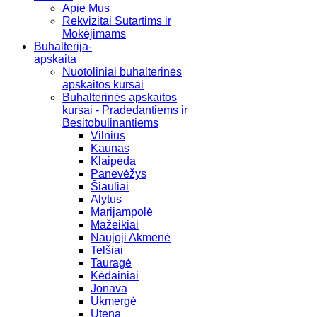
Apie Mus
Rekvizitai Sutartims ir
Mokėjimams
Buhalterija-
apskaita
Nuotoliniai buhalterinės
apskaitos kursai
Buhalterinės apskaitos
kursai - Pradedantiems ir
Besitobulinantiems
Vilnius
Kaunas
Klaipėda
Panevėžys
Šiauliai
Alytus
Marijampolė
Mažeikiai
Naujoji Akmenė
Telšiai
Tauragė
Kėdainiai
Jonava
Ukmergė
Utena