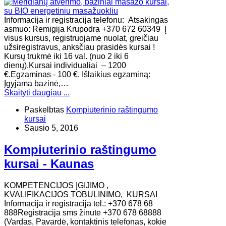
Informacija ir registracija telefonu: Atsakingas
asmuo: Remigija Krupodra +370 672 60349 Į
visus kursus, registruojame nuolat, greičiau
užsiregistravus, anksčiau prasidės kursai !
Kursų trukmė iki 16 val. (nuo 2 iki 6
dienų).Kursai individualiai – 1200
€.Egzaminas - 100 €. Išlaikius egzaminą:
Įgyjama bazinė,…
Skaityti daugiau ...
Paskelbtas
Kompiuterinio raštingumo
kursai
Sausio 5, 2016
Kompiuterinio raštingumo
kursai - Kaunas
KOMPETENCIJOS ĮGIJIMO ,
KVALIFIKACIJOS TOBULINIMO, KURSAI
Informacija ir registracija tel.: +370 678 68
888Registracija sms žinute +370 678 68888
(Vardas, Pavardė, kontaktinis telefonas, kokie