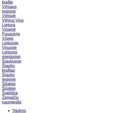
krašte
Vilniaus
regione
Vilniuje
Vilnius
Visa
Lietuva
Visame
Pasaulyje
Visoje
Lietuvoje
Visuose
Lietuvos
miestuose
Šiauliuose
Šiaulių
kraštas
Šiaulių
regione
Šilalėje
Šilutėje
Švėkšna
Žemaičių
naumiestis
Titulinis