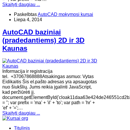
Skaityti daugiau ...
Paskelbtas
AutoCAD mokymosi kursai
Liepa 4, 2014
AutoCAD baziniai
(pradedantiems) 2D ir 3D
Kaunas
Informacija ir registracija
tel. +37067868888Atsakingas asmuo: Vytas
Eidikaitis Šis el.pašto adresas yra apsaugotas
nuo šiukšlių. Jums reikia įgalinti JavaScript,
kad peržiūrėti jį.
document.getElementById('cloak11daa63e424de246551cd2b
= ''; var prefix = 'ma' + 'il' + 'to'; var path = 'hr' +
'ef' + '=';…
Skaityti daugiau ...
Titulinis