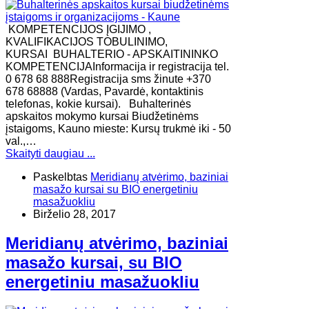
KOMPETENCIJOS ĮGIJIMO ,
KVALIFIKACIJOS TOBULINIMO,
KURSAI BUHALTERIO - APSKAITININKO
KOMPETENCIJAInformacija ir registracija tel.
0 678 68 888Registracija sms žinute +370
678 68888 (Vardas, Pavardė, kontaktinis
telefonas, kokie kursai). Buhalterinės
apskaitos mokymo kursai Biudžetinėms
įstaigoms, Kauno mieste: Kursų trukmė iki - 50
val.,…
Skaityti daugiau ...
Paskelbtas
Meridianų atvėrimo, baziniai
masažo kursai su BIO energetiniu
masažuokliu
Birželio 28, 2017
Meridianų atvėrimo, baziniai
masažo kursai, su BIO
energetiniu masažuokliu