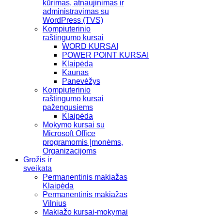
kūrimas, atnaujinimas ir
administravimas su
WordPress (TVS)
Kompiuterinio
raštingumo kursai
WORD KURSAI
POWER POINT KURSAI
Klaipėda
Kaunas
Panevėžys
Kompiuterinio
raštingumo kursai
pažengusiems
Klaipėda
Mokymo kursai su
Microsoft Office
programomis Įmonėms,
Organizacijoms
Grožis ir
sveikata
Permanentinis makiažas
Klaipėda
Permanentinis makiažas
Vilnius
Makiažo kursai-mokymai