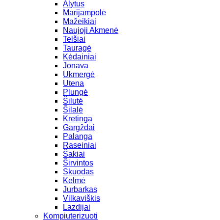
Alytus
Marijampolė
Mažeikiai
Naujoji Akmenė
Telšiai
Tauragė
Kėdainiai
Jonava
Ukmergė
Utena
Plungė
Šilutė
Šilalė
Kretinga
Gargždai
Palanga
Raseiniai
Šakiai
Širvintos
Skuodas
Kelmė
Jurbarkas
Vilkaviškis
Lazdijai
Kompiuterizuoti