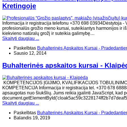
Kretingoje
Informacija ir registracija telefonu +370 698 03934Dėstyt
profesionalūs grožio meno kursai, suteikiantys harmonijos ir i
kiekvieno natūralų grožį ir suteikia galimybę…
Skaityti daugiau ...
Paskelbtas
Buhalterinės Apskaitos Kursai - Pradedanti
Sausio 12, 2014
Buhalterinės apskaitos kursai - Klaipė
KOMPETENCIJOS ĮGIJIMO, KVALIFIKACIJOS TOBULINIM
KOMPETENCIJA Informacija ir registracija tel. +370 678 68888
apsaugotas nuo šiukšlių. Jums reikia įgalinti JavaScript, kad per
document.getElementById('cloak5ac59c3228174ff2b7d7deaf5e
Skaityti daugiau ...
Paskelbtas
Buhalterinės Apskaitos Kursai - Pradedanti
Balandis 19, 2019