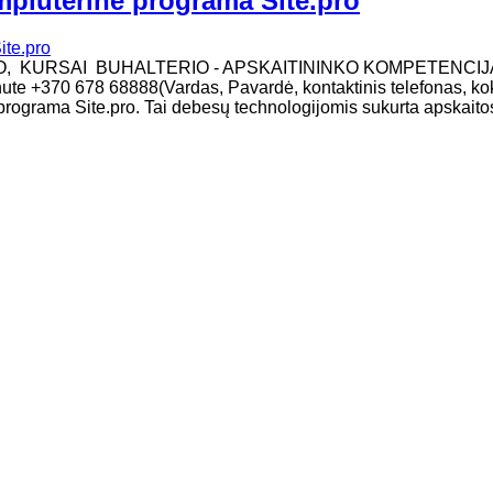
mpiuterine programa Site.pro
MO, KURSAI BUHALTERIO - APSKAITININKO KOMPETENCIJ
žinute +370 678 68888(Vardas, Pavardė, kontaktinis telefonas, ko
programa Site.pro. Tai debesų technologijomis sukurta apskaito