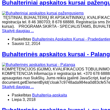
Buhalteriniai apskaitos kursai pažen
TĘSTINIAI, BUHALTERIŲ IR APSKAITININKŲ, KVALIFIKAC
registracija tel. 8 46 380703; 8 678 68888. Registracija sms ž
kursai). ​PROGRAMA SKIRTA - SPECIALISTAMS, BUHAL
Skaityti daugiau ...
Paskelbtas
Buhalterinės Apskaitos Kursai - Pradedanti
Sausio 12, 2014
Buhalterinės apskaitos kursai - Palan
KOMPETENCIJOS ĮGIJIMO, KVALIFIKACIJOS TOBULINIM
KOMPETENCIJA Informacija ir registracija tel. +370 678 68888
apsaugotas nuo šiukšlių. Jums reikia įgalinti JavaScript, kad per
document.getElementById('cloak7c9748ada984ea0d83cfe57e7384
Skaityti daugiau ...
Paskelbtas
Buhalterija-apskaita
Liepa 3, 2018