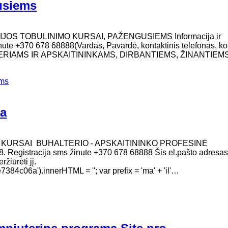
gusiems
IJOS TOBULINIMO KURSAI, PAŽENGUSIEMS Informacija ir
inute +370 678 68888(Vardas, Pavardė, kontaktinis telefonas, ko
TERIAMS IR APSKAITININKAMS, DIRBANTIEMS, ŽINANTIEM
ems
ga
O KURSAI BUHALTERIO - APSKAITININKO PROFESINĖ
. Registracija sms žinute +370 678 68888 Šis el.pašto adresas
žiūrėti jį.
c06a').innerHTML = ''; var prefix = 'ma' + 'il'…