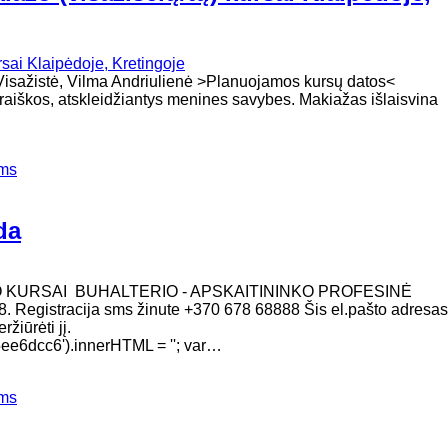
oja - Visažistė, Vilma Andriulienė >Planuojamos kursų datos
šraiškos, atskleidžiantys menines savybes. Makiažas išlaisvina
ems
da
O KURSAI BUHALTERIO - APSKAITININKO PROFESINĖ
. Registracija sms žinute +370 678 68888 Šis el.pašto adresas
žiūrėti jį.
e6dcc6').innerHTML = ''; var…
ems