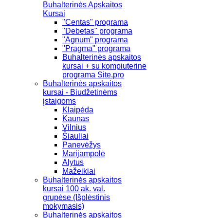
Buhalterinės Apskaitos
Kursai
"Centas" programa
"Debetas" programa
"Agnum" programa
"Pragma" programa
Buhalterinės apskaitos
kursai + su kompiuterine
programa Site.pro
Buhalterinės apskaitos
kursai - Biudžetinėms
įstaigoms
Klaipėda
Kaunas
Vilnius
Šiauliai
Panevėžys
Marijampolė
Alytus
Mažeikiai
Buhalterinės apskaitos
kursai 100 ak. val.
grupėse (Išplėstinis
mokymasis)
Buhalterinės apskaitos