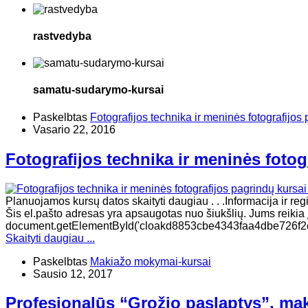
rastvedyba
samatu-sudarymo-kursai
Paskelbtas
Fotografijos technika ir meninės fotografijos 
Vasario 22, 2016
Fotografijos technika ir meninės fotog
Planuojamos kursų datos skaityti daugiau . . .Informacija ir re
Šis el.pašto adresas yra apsaugotas nuo šiukšlių. Jums reikia įg
document.getElementById('cloakd8853cbe4343faa4dbe726f2e12
Skaityti daugiau ...
Paskelbtas
Makiažo mokymai-kursai
Sausio 12, 2017
Profesionalūs “Grožio paslaptys”, maki