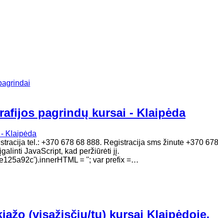
pagrindai
rafijos pagrindų kursai - Klaipėda
gistracija tel.: +370 678 68 888. Registracija sms žinute +370 6
alinti JavaScript, kad peržiūrėti jį.
5a92c').innerHTML = ''; var prefix =…
ažo (visažisčių/tų) kursai Klaipėdoje,