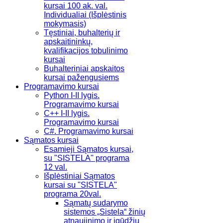
kursai 100 ak. val.
Individualiai (Išplėstinis
mokymasis)
Tęstiniai, buhalterių ir
apskaitininkų,
kvalifikacijos tobulinimo
kursai
Buhalteriniai apskaitos
kursai pažengusiems
Programavimo kursai
Python I-II lygis.
Programavimo kursai
C++ I-II lygis.
Programavimo kursai
C#. Programavimo kursai
Sąmatos kursai
Esamieji Sąmatos kursai,
su "SISTELA" programa
12 val.
Išplėstiniai Sąmatos
kursai su "SISTELA"
programa 20val.
Sąmatų sudarymo
sistemos „Sistela“ žinių
atnaujinimo ir įgūdžių