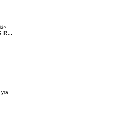
kie
S IR…
 yra