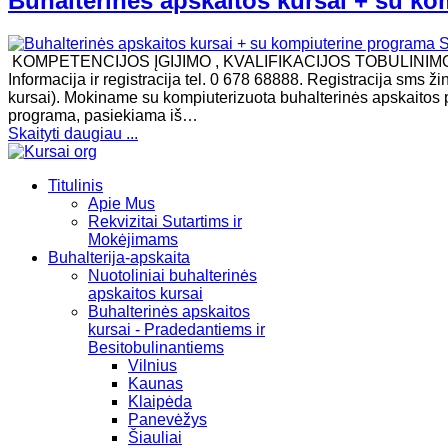
Buhalterinės apskaitos kursai + su ko
KOMPETENCIJOS ĮGIJIMO , KVALIFIKACIJOS TOBULINI
Informacija ir registracija tel. 0 678 68888. Registracija sms 
kursai). Mokiname su kompiuterizuota buhalterinės apskaitos 
programa, pasiekiama iš…
Skaityti daugiau ...
Titulinis
Apie Mus
Rekvizitai Sutartims ir
Mokėjimams
Buhalterija-apskaita
Nuotoliniai buhalterinės
apskaitos kursai
Buhalterinės apskaitos
kursai - Pradedantiems ir
Besitobulinantiems
Vilnius
Kaunas
Klaipėda
Panevėžys
Šiauliai