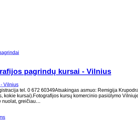
pagrindai
afijos pagrindų kursai - Vilnius
registracija tel. 0 672 60349Atsakingas asmuo: Remigija Krupodr
s, kokie kursai).Fotografijos kursų komercinio pasiūlymo Vilniuj
me nuolat, greičiau…
ems