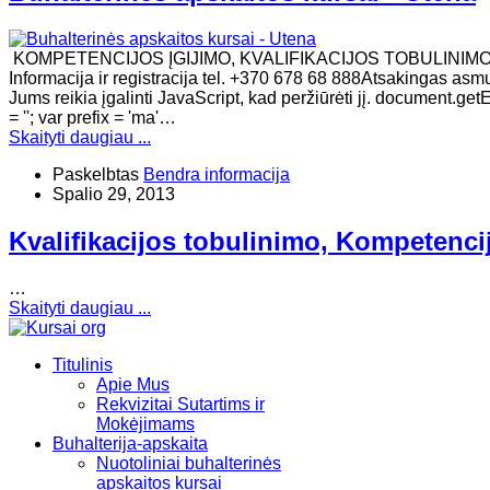
KOMPETENCIJOS ĮGIJIMO, KVALIFIKACIJOS TOBULINIM
Informacija ir registracija tel. +370 678 68 888Atsakingas asm
Jums reikia įgalinti JavaScript, kad peržiūrėti jį. documen
= ''; var prefix = 'ma'…
Skaityti daugiau ...
Paskelbtas
Bendra informacija
Spalio 29, 2013
Kvalifikacijos tobulinimo, Kompetenci
…
Skaityti daugiau ...
Titulinis
Apie Mus
Rekvizitai Sutartims ir
Mokėjimams
Buhalterija-apskaita
Nuotoliniai buhalterinės
apskaitos kursai