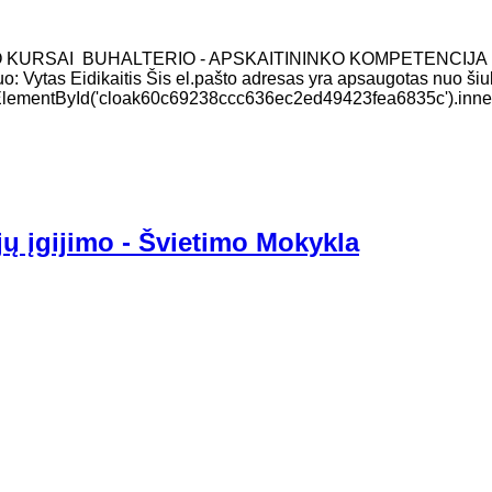
O KURSAI BUHALTERIO - APSKAITININKO KOMPETENCIJA
uo: Vytas Eidikaitis Šis el.pašto adresas yra apsaugotas nuo šiu
t.getElementById('cloak60c69238ccc636ec2ed49423fea6835c').in
jų įgijimo - Švietimo Mokykla