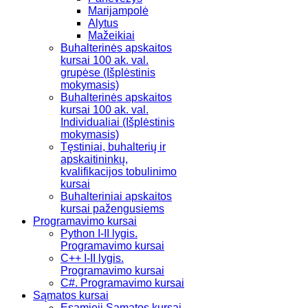
Marijampolė
Alytus
Mažeikiai
Buhalterinės apskaitos
kursai 100 ak. val.
grupėse (Išplėstinis
mokymasis)
Buhalterinės apskaitos
kursai 100 ak. val.
Individualiai (Išplėstinis
mokymasis)
Tęstiniai, buhalterių ir
apskaitininkų,
kvalifikacijos tobulinimo
kursai
Buhalteriniai apskaitos
kursai pažengusiems
Programavimo kursai
Python I-II lygis.
Programavimo kursai
C++ I-II lygis.
Programavimo kursai
C#. Programavimo kursai
Sąmatos kursai
Esamieji Sąmatos kursai,