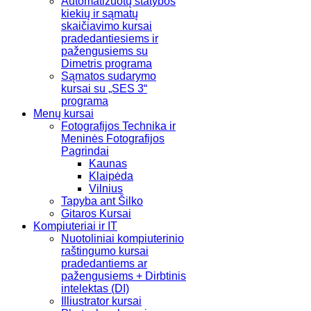
Automatizuotų statybos
kiekių ir sąmatų
skaičiavimo kursai
pradedantiesiems ir
pažengusiems su
Dimetris programa
Sąmatos sudarymo
kursai su „SES 3“
programa
Menų kursai
Fotografijos Technika ir
Meninės Fotografijos
Pagrindai
Kaunas
Klaipėda
Vilnius
Tapyba ant Šilko
Gitaros Kursai
Kompiuteriai ir IT
Nuotoliniai kompiuterinio
raštingumo kursai
pradedantiems ar
pažengusiems + Dirbtinis
intelektas (DI)
Illiustrator kursai