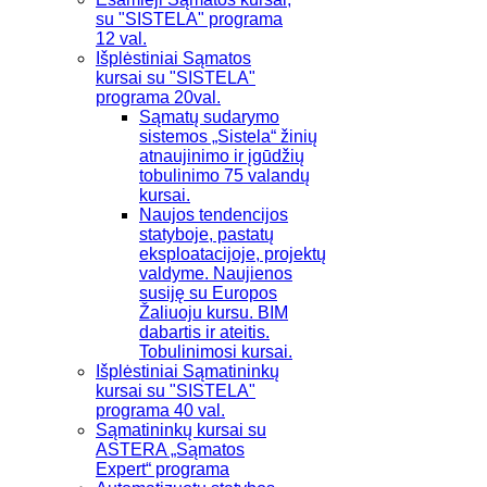
su "SISTELA" programa
12 val.
Išplėstiniai Sąmatos
kursai su "SISTELA"
programa 20val.
Sąmatų sudarymo
sistemos „Sistela“ žinių
atnaujinimo ir įgūdžių
tobulinimo 75 valandų
kursai.
Naujos tendencijos
statyboje, pastatų
eksploatacijoje, projektų
valdyme. Naujienos
susiję su Europos
Žaliuoju kursu. BIM
dabartis ir ateitis.
Tobulinimosi kursai.
Išplėstiniai Sąmatininkų
kursai su "SISTELA"
programa 40 val.
Sąmatininkų kursai su
ASTERA „Sąmatos
Expert“ programa