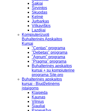
Šakiai
Širvintos
Skuodas
Kelmė
Jurbarkas
Vilkaviškis
Lazdijai
Kompiuterizuoti
Buhalterinės Apskaitos
Kursai
"Centas" programa
"Debetas" programa
"Agnum" programa
"Pragma" programa
Buhalterinės apskaitos
kursai + su kompiuterine
programa Site.pro
Buhalterinės apskaitos
kursai - Biudžetinėms
įstaigoms
Klaipėda
Kaunas
Vilnius
Šiauliai
Panevėžys