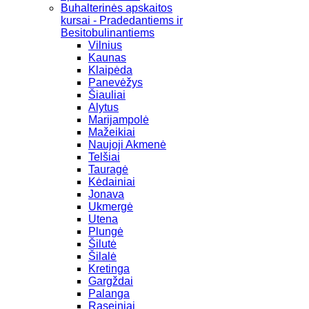
Buhalterinės apskaitos
kursai - Pradedantiems ir
Besitobulinantiems
Vilnius
Kaunas
Klaipėda
Panevėžys
Šiauliai
Alytus
Marijampolė
Mažeikiai
Naujoji Akmenė
Telšiai
Tauragė
Kėdainiai
Jonava
Ukmergė
Utena
Plungė
Šilutė
Šilalė
Kretinga
Gargždai
Palanga
Raseiniai