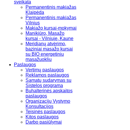
sveikata
Permanentinis makiažas
Klaipėda
Permanentinis makiažas
Vilnius
Makiažo kursai-mokymai
Manikiūro, Masažo
kursai - Vilniuje, Kaune
Meridianų atvėrimo,
baziniai masažo kursai
su BIO energetiniu
masažuokliu
Paslaugos
Vertimų paslaugos
Reklamos paslaugos
Sąmatų sudarymas su
Sistelos programa
Buhalterinės apskaitos
paslaugos
Organizacijų Vystymo
Konsultacijos
Teisinės paslaugos
Kitos paslaugos
Darbo pasiūlymai