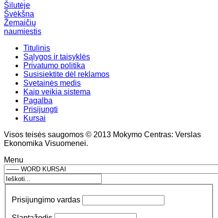
Šilutėje
Švėkšna
Žemaičių
naumiestis
Titulinis
Sąlygos ir taisyklės
Privatumo politika
Susisiektite dėl reklamos
Svetainės medis
Kaip veikia sistema
Pagalba
Prisijungti
Kursai
Visos teisės saugomos © 2013 Mokymo Centras: Verslas
Ekonomika Visuomenei.
Menu
Prisijungimo vardas
Slaptažodis