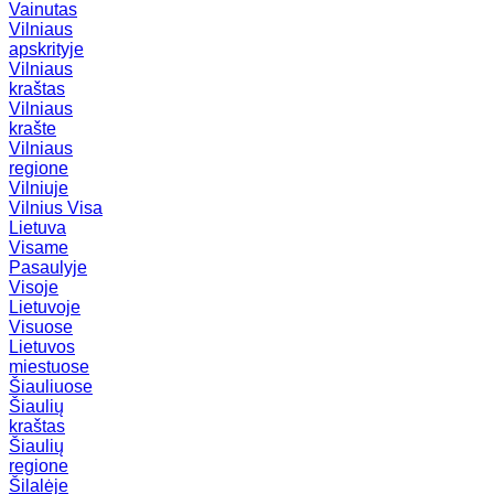
Vainutas
Vilniaus
apskrityje
Vilniaus
kraštas
Vilniaus
krašte
Vilniaus
regione
Vilniuje
Vilnius
Visa
Lietuva
Visame
Pasaulyje
Visoje
Lietuvoje
Visuose
Lietuvos
miestuose
Šiauliuose
Šiaulių
kraštas
Šiaulių
regione
Šilalėje