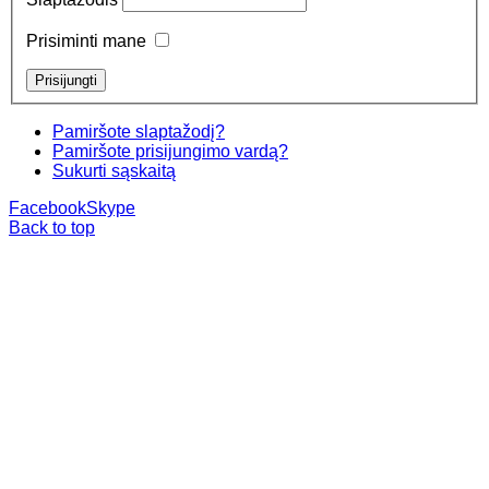
Prisiminti mane
Pamiršote slaptažodį?
Pamiršote prisijungimo vardą?
Sukurti sąskaitą
Facebook
Skype
Back to top