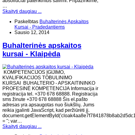
absoliučiai patenkintos savimi. Pripažinkime,
…
Skaityti daugiau ...
Paskelbtas
Buhalterinės Apskaitos
Kursai - Pradedantiems
Sausio 12, 2014
Buhalterinės apskaitos
kursai - Klaipėda
KOMPETENCIJOS ĮGIJIMO,
KVALIFIKACIJOS TOBULINIMO
KURSAI BUHALTERIO - APSKAITININKO
PROFESINĖ KOMPETENCIJA Informacija ir
registracija tel. +370 678 68888. Registracija
sms žinute +370 678 68888 Šis el.pašto
adresas yra apsaugotas nuo šiukšlių. Jums
reikia įgalinti JavaScript, kad peržiūrėti jį.
document.getElementById('cloak4aa8e7f7841878b8ab2d5dc
= ''; var…
Skaityti daugiau ...