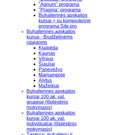
"Agnum" programa
"Pragma" programa
Buhalterinės apskaitos
kursai + su kompiuterine
programa Site.pro
Buhalterinės apskaitos
kursai - Biudžetinėms
įstaigoms
Klaipėda
Kaunas
Vilnius
Šiauliai
Panevėžys
Marijampolė
Alytus
Mažeikiai
Buhalterinės apskaitos
kursai 100 ak. val.
grupėse (Išplėstinis
mokymasis)
Buhalterinės apskaitos
kursai 100 ak. val.
Individualiai (Išplėstinis
mokymasis)
Tęstiniai, buhalterių ir