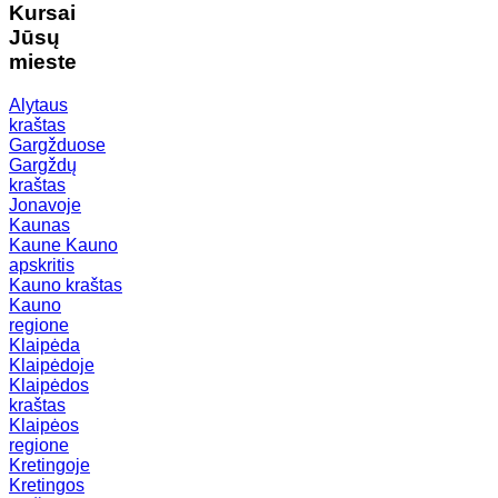
Kursai
Jūsų
mieste
Alytaus
kraštas
Gargžduose
Gargždų
kraštas
Jonavoje
Kaunas
Kaune
Kauno
apskritis
Kauno kraštas
Kauno
regione
Klaipėda
Klaipėdoje
Klaipėdos
kraštas
Klaipėos
regione
Kretingoje
Kretingos