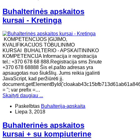
Buhalterinės apskaitos
kursai - Kretinga
KOMPETENCIJOS ĮGIJIMO,
KVALIFIKACIJOS TOBULINIMO
KURSAI BUHALTERIO - APSKAITININKO
KOMPETENCIJA Informacija ir registracija
tel.: +370 678 68 888.Registracija sms žinute
+370 678 68888 Šis el.pašto adresas yra
apsaugotas nuo šiukšlių. Jums reikia įgalinti
JavaScript, kad peržiūrėti jį.
document.getElementById('cloakab43c15bfb713d61ab61a84
= ''; var prefix =…
Skaityti daugiau ...
Paskelbtas
Buhalterija-apskaita
Liepa 3, 2018
Buhalterinės apskaitos
kursai + su kompiuterine