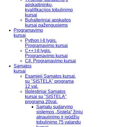
apskaitininkų,
kvalifikacijos tobulinimo
kursai
Buhalteriniai apskaitos
kursai pažengusiems
Programavimo
kursai
Python I-II lygis.
Programavimo kursai
C++ I-II lygis.
Programavimo kursai
C#. Programavimo kursai
Sąmatos
kursai
Esamieji Sąmatos kursai,
su "SISTELA" programa
12 val.
Išplėstiniai Sąmatos
kursai su "SISTELA"
programa 20val.
Sąmatų sudarymo
sistemos „Sistela“ žinių
atnaujinimo ir įgūdžių
tobulinimo 75 valandų