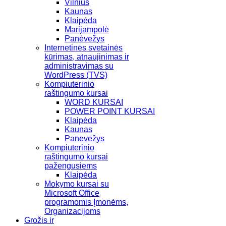
Vilnius
Kaunas
Klaipėda
Marijampolė
Panėvežys
Internetinės svetainės
kūrimas, atnaujinimas ir
administravimas su
WordPress (TVS)
Kompiuterinio
raštingumo kursai
WORD KURSAI
POWER POINT KURSAI
Klaipėda
Kaunas
Panevėžys
Kompiuterinio
raštingumo kursai
pažengusiems
Klaipėda
Mokymo kursai su
Microsoft Office
programomis Įmonėms,
Organizacijoms
Grožis ir