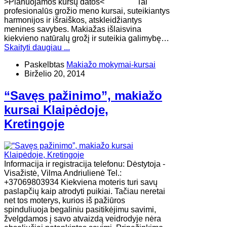
>Planuojamos kursų datos< Tai
profesionalūs grožio meno kursai, suteikiantys
harmonijos ir išraiškos, atskleidžiantys
menines savybes. Makiažas išlaisvina
kiekvieno natūralų grožį ir suteikia galimybę…
Skaityti daugiau ...
Paskelbtas
Makiažo mokymai-kursai
Birželio 20, 2014
“Savęs pažinimo”, makiažo
kursai Klaipėdoje,
Kretingoje
Informacija ir registracija telefonu: Dėstytoja -
Visažistė, Vilma Andriulienė Tel.:
+37069803934 Kiekviena moteris turi savų
paslapčių kaip atrodyti puikiai. Tačiau neretai
net tos moterys, kurios iš pažiūros
spinduliuoja begaliniu pasitikėjimu savimi,
žvelgdamos į savo atvaizdą veidrodyje nėra