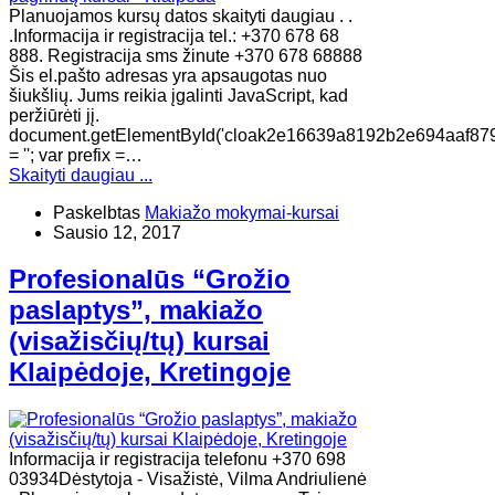
Planuojamos kursų datos skaityti daugiau . .
.Informacija ir registracija tel.: +370 678 68
888. Registracija sms žinute +370 678 68888
Šis el.pašto adresas yra apsaugotas nuo
šiukšlių. Jums reikia įgalinti JavaScript, kad
peržiūrėti jį.
document.getElementById('cloak2e16639a8192b2e694aaf87
= ''; var prefix =…
Skaityti daugiau ...
Paskelbtas
Makiažo mokymai-kursai
Sausio 12, 2017
Profesionalūs “Grožio
paslaptys”, makiažo
(visažisčių/tų) kursai
Klaipėdoje, Kretingoje
Informacija ir registracija telefonu +370 698
03934Dėstytoja - Visažistė, Vilma Andriulienė