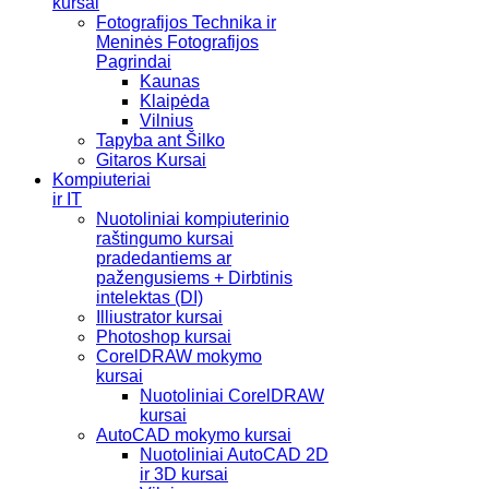
kursai
Fotografijos Technika ir
Meninės Fotografijos
Pagrindai
Kaunas
Klaipėda
Vilnius
Tapyba ant Šilko
Gitaros Kursai
Kompiuteriai
ir IT
Nuotoliniai kompiuterinio
raštingumo kursai
pradedantiems ar
pažengusiems + Dirbtinis
intelektas (DI)
Illiustrator kursai
Photoshop kursai
CorelDRAW mokymo
kursai
Nuotoliniai CorelDRAW
kursai
AutoCAD mokymo kursai
Nuotoliniai AutoCAD 2D
ir 3D kursai