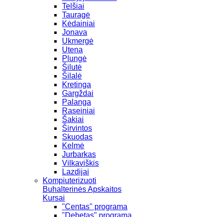
Telšiai
Tauragė
Kėdainiai
Jonava
Ukmergė
Utena
Plungė
Šilutė
Šilalė
Kretinga
Gargždai
Palanga
Raseiniai
Šakiai
Širvintos
Skuodas
Kelmė
Jurbarkas
Vilkaviškis
Lazdijai
Kompiuterizuoti
Buhalterinės Apskaitos
Kursai
"Centas" programa
"Debetas" programa