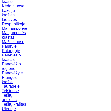
krašte
Kėdainiuose
Lazdijų
kraštas
Lietuvos
Respublikoje
Marijampolėje
Marijampolės
kraštas
Mažeikiuose
Pajūryje
Palangoje
Panevėžio
kraštas
Panevėžio
regione
Panevėžyje
Plungės
krašte
Tauragėje
Telšiuose
Telšių
apskritis
Telšių kraštas
Utenoje