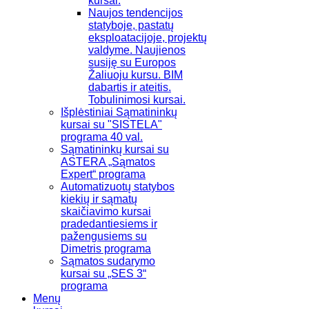
kursai.
Naujos tendencijos
statyboje, pastatų
eksploatacijoje, projektų
valdyme. Naujienos
susiję su Europos
Žaliuoju kursu. BIM
dabartis ir ateitis.
Tobulinimosi kursai.
Išplėstiniai Sąmatininkų
kursai su "SISTELA"
programa 40 val.
Sąmatininkų kursai su
ASTERA „Sąmatos
Expert“ programa
Automatizuotų statybos
kiekių ir sąmatų
skaičiavimo kursai
pradedantiesiems ir
pažengusiems su
Dimetris programa
Sąmatos sudarymo
kursai su „SES 3“
programa
Menų