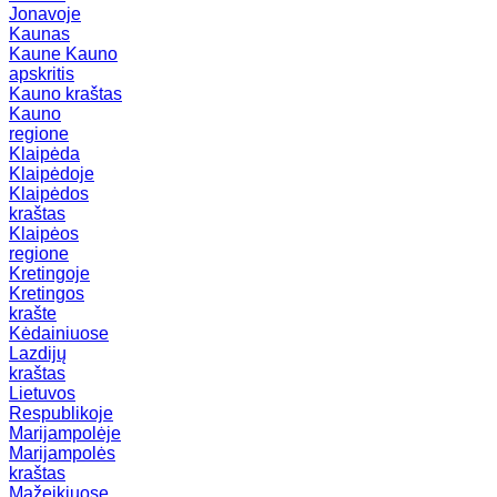
Jonavoje
Kaunas
Kaune
Kauno
apskritis
Kauno kraštas
Kauno
regione
Klaipėda
Klaipėdoje
Klaipėdos
kraštas
Klaipėos
regione
Kretingoje
Kretingos
krašte
Kėdainiuose
Lazdijų
kraštas
Lietuvos
Respublikoje
Marijampolėje
Marijampolės
kraštas
Mažeikiuose