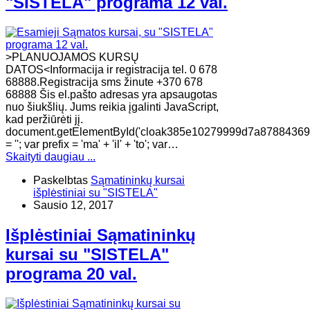
"SISTELA" programa 12 val.
>PLANUOJAMOS KURSŲ
DATOS<Informacija ir registracija tel. 0 678
68888.Registracija sms žinute +370 678
68888 Šis el.pašto adresas yra apsaugotas
nuo šiukšlių. Jums reikia įgalinti JavaScript,
kad peržiūrėti jį.
document.getElementById('cloak385e10279999d7a87884369f
= ''; var prefix = 'ma' + 'il' + 'to'; var…
Skaityti daugiau ...
Paskelbtas
Sąmatininkų kursai
išplėstiniai su "SISTELA"
Sausio 12, 2017
Išplėstiniai Sąmatininkų
kursai su "SISTELA"
programa 20 val.