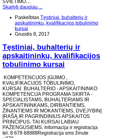
ŠVIETIMO…
Skaityti daugiau ...
Paskelbtas
Tęstiniai, buhalterių ir
apskaitininkų, kvalifikacijos tobulinimo
kursai
Gruodis 8, 2017
Tęstiniai, buhalterių ir
apskaitininkų, kvalifikacijos
tobulinimo kursai
KOMPETENCIJOS ĮGIJIMO ,
KVALIFIKACIJOS TOBULINIMO,
KURSAI BUHALTERIO - APSKAITININKO
KOMPETENCIJA PROGRAMA SKIRTA -
SPECIALISTAMS, BUHALTERIAMS IR
APSKAITININKAMS, DIRBANTIEMS,
ŽINANTIEMS IR MOKANTIEMS, DVEJYBINĮ
ĮRAŠĄ IR PAGRINDINIUS APSKAITOS
PRINCIPUS. TAI KURSAI LABIAU
PAŽENGUSIEMS. Informacija ir registracija
tel. 8 678 68888Registracija sms žinute