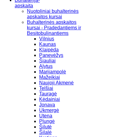
Buhalterija-
apskaita
Nuotoliniai buhalterinės
apskaitos kursai
Buhalterinės apskaitos
kursai - Pradedantiems ir
Besitobulinantiems
Vilnius
Kaunas
Klaipėda
Panevėžys
Šiauliai
Alytus
Marijampolė
Mažeikiai
Naujoji Akmenė
Telšiai
Tauragė
Kėdainiai
Jonava
Ukmergė
Utena
Plungė
Šilutė
Šilalė