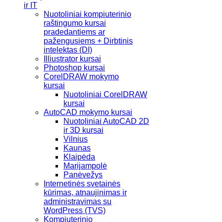
ir IT
Nuotoliniai kompiuterinio
raštingumo kursai
pradedantiems ar
pažengusiems + Dirbtinis
intelektas (DI)
Illiustrator kursai
Photoshop kursai
CorelDRAW mokymo
kursai
Nuotoliniai CorelDRAW
kursai
AutoCAD mokymo kursai
Nuotoliniai AutoCAD 2D
ir 3D kursai
Vilnius
Kaunas
Klaipėda
Marijampolė
Panėvežys
Internetinės svetainės
kūrimas, atnaujinimas ir
administravimas su
WordPress (TVS)
Kompiuterinio