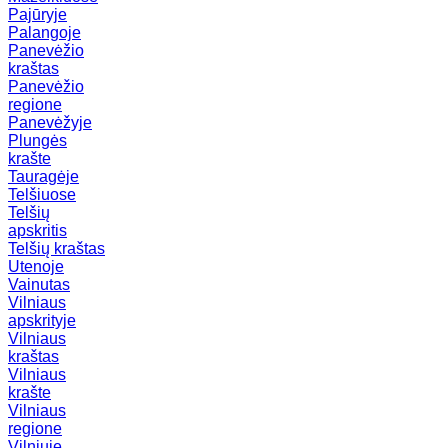
Pajūryje
Palangoje
Panevėžio
kraštas
Panevėžio
regione
Panevėžyje
Plungės
krašte
Tauragėje
Telšiuose
Telšių
apskritis
Telšių kraštas
Utenoje
Vainutas
Vilniaus
apskrityje
Vilniaus
kraštas
Vilniaus
krašte
Vilniaus
regione
Vilniuje