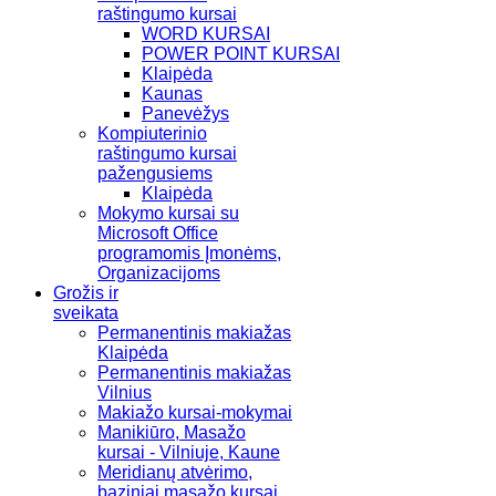
raštingumo kursai
WORD KURSAI
POWER POINT KURSAI
Klaipėda
Kaunas
Panevėžys
Kompiuterinio
raštingumo kursai
pažengusiems
Klaipėda
Mokymo kursai su
Microsoft Office
programomis Įmonėms,
Organizacijoms
Grožis ir
sveikata
Permanentinis makiažas
Klaipėda
Permanentinis makiažas
Vilnius
Makiažo kursai-mokymai
Manikiūro, Masažo
kursai - Vilniuje, Kaune
Meridianų atvėrimo,
baziniai masažo kursai