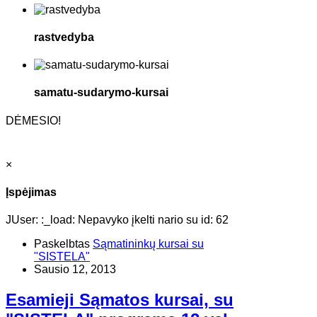
rastvedyba
samatu-sudarymo-kursai
DĖMESIO!
×
Įspėjimas
JUser: :_load: Nepavyko įkelti nario su id: 62
Paskelbtas
Sąmatininkų kursai su
"SISTELA"
Sausio 12, 2013
Esamieji Sąmatos kursai, su