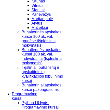
Kaunas
Vilnius
Šiauliai
Panevėžys
Marijampolė
Alytus
Mažeikiai
Buhalterinės apskaitos
kursai 100 ak. val.
grupėse (Išplėstinis
mokymasis)
Buhalterinės apskaitos
kursai 100 ak. val.
Individualiai (Išplėstinis
mokymasis)
Tęstiniai, buhalterių ir
apskaitininkų,
kvalifikacijos tobulinimo
kursai
Buhalteriniai apskaitos
kursai pažengusiems
Programavimo
kursai
Python I-II lygis.
Programavimo kursai