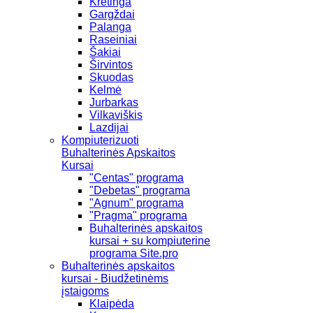
Kretinga
Gargždai
Palanga
Raseiniai
Šakiai
Širvintos
Skuodas
Kelmė
Jurbarkas
Vilkaviškis
Lazdijai
Kompiuterizuoti
Buhalterinės Apskaitos
Kursai
"Centas" programa
"Debetas" programa
"Agnum" programa
"Pragma" programa
Buhalterinės apskaitos
kursai + su kompiuterine
programa Site.pro
Buhalterinės apskaitos
kursai - Biudžetinėms
įstaigoms
Klaipėda