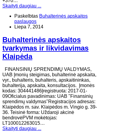
+370…
Skaityti daugiau ...
Paskelbtas
Buhalterinės apskaitos
paslaugos
Liepa 7, 2014
Buhalterinės apskaitos
tvarkymas ir likvidavimas
Klaipėda
FINANSINIŲ SPRENDIMŲ VALDYMAS,
UAB ​Įmonių steigimas, buhalterinė apskaita,
vyr., buhalteris, buhalteris, apskaitininkas,
buhalterija, apskaita, konsultacijos. Įmonės
kodas: 304441486Įregistruota: 2017-01-
09Oficialus pavadinimas: UAB "Finansinių
sprendimų valdymas"Registracijos adresas:
Klaipėdos m. sav. Klaipėdos m. Vingio g. 39-
36. ​Teisinė forma: Uždaroji akcinė
bendrovėPVM mokėtojas:
LT100012263015…
Skaityti daugiau ...