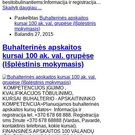
besitobulinantiems:Informacija ir registracija…
Skaityti daugiau ...
Paskelbtas
Buhalterinės apskaitos
kursai 100 ak. val. grupėse (Išplėstinis
mokymasis)
Balandis 27, 2015
Buhalterinės apskaitos
kursai 100 ak. val. grupėse
(Išplėstinis mokymasis)
KOMPETENCIJOS ĮGIJIMO ,
KVALIFIKACIJOS TOBULINIMO,
KURSAI BUHALTERIO - APSKAITININKO
KOMPETENCIJA>Planuojamos buhalterinės
apskaitos kursų datos< Informacija ir
registracija tel. +370 678 68 888. Registracija
sms žinute +370 678 68888 (Vardas, Pavardė,
kontaktinis telefonas, kokie kursai).
FINANSINĖS APSKAITOS 100 VALANDŲ