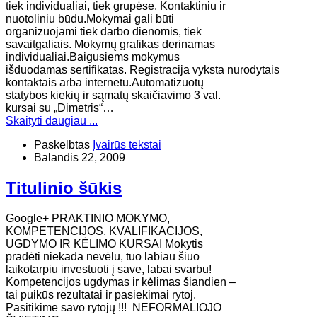
tiek individualiai, tiek grupėse. Kontaktiniu ir
nuotoliniu būdu.Mokymai gali būti
organizuojami tiek darbo dienomis, tiek
savaitgaliais. Mokymų grafikas derinamas
individualiai.Baigusiems mokymus
išduodamas sertifikatas. Registracija vyksta nurodytais
kontaktais arba internetu.Automatizuotų
statybos kiekių ir sąmatų skaičiavimo 3 val.
kursai su „Dimetris“…
Skaityti daugiau ...
Paskelbtas
Įvairūs tekstai
Balandis 22, 2009
Titulinio šūkis
Google+ PRAKTINIO MOKYMO,
KOMPETENCIJOS, KVALIFIKACIJOS,
UGDYMO IR KĖLIMO KURSAI Mokytis
pradėti niekada nevėlu, tuo labiau šiuo
laikotarpiu investuoti į save, labai svarbu!
Kompetencijos ugdymas ir kėlimas šiandien –
tai puikūs rezultatai ir pasiekimai rytoj.
Pasitikime savo rytojų !!! NEFORMALIOJO