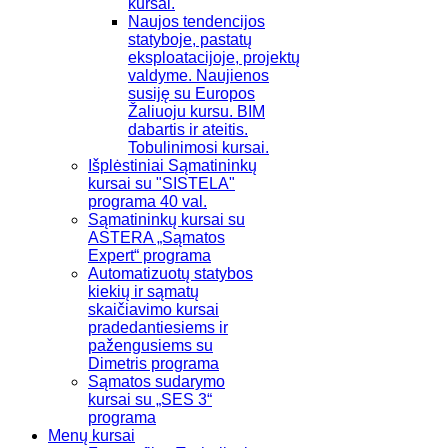
kursai.
Naujos tendencijos
statyboje, pastatų
eksploatacijoje, projektų
valdyme. Naujienos
susiję su Europos
Žaliuoju kursu. BIM
dabartis ir ateitis.
Tobulinimosi kursai.
Išplėstiniai Sąmatininkų
kursai su "SISTELA"
programa 40 val.
Sąmatininkų kursai su
ASTERA „Sąmatos
Expert“ programa
Automatizuotų statybos
kiekių ir sąmatų
skaičiavimo kursai
pradedantiesiems ir
pažengusiems su
Dimetris programa
Sąmatos sudarymo
kursai su „SES 3“
programa
Menų kursai