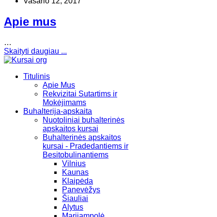
Vasario 12, 2017
Apie mus
…
Skaityti daugiau ...
Titulinis
Apie Mus
Rekvizitai Sutartims ir
Mokėjimams
Buhalterija-apskaita
Nuotoliniai buhalterinės
apskaitos kursai
Buhalterinės apskaitos
kursai - Pradedantiems ir
Besitobulinantiems
Vilnius
Kaunas
Klaipėda
Panevėžys
Šiauliai
Alytus
Marijampolė