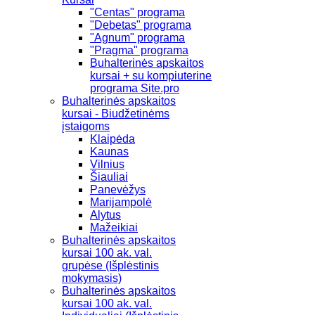
"Centas" programa
"Debetas" programa
"Agnum" programa
"Pragma" programa
Buhalterinės apskaitos
kursai + su kompiuterine
programa Site.pro
Buhalterinės apskaitos
kursai - Biudžetinėms
įstaigoms
Klaipėda
Kaunas
Vilnius
Šiauliai
Panevėžys
Marijampolė
Alytus
Mažeikiai
Buhalterinės apskaitos
kursai 100 ak. val.
grupėse (Išplėstinis
mokymasis)
Buhalterinės apskaitos
kursai 100 ak. val.