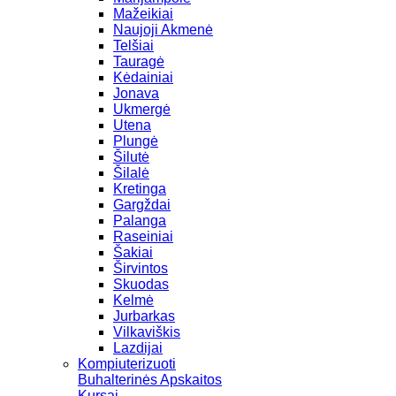
Mažeikiai
Naujoji Akmenė
Telšiai
Tauragė
Kėdainiai
Jonava
Ukmergė
Utena
Plungė
Šilutė
Šilalė
Kretinga
Gargždai
Palanga
Raseiniai
Šakiai
Širvintos
Skuodas
Kelmė
Jurbarkas
Vilkaviškis
Lazdijai
Kompiuterizuoti
Buhalterinės Apskaitos
Kursai