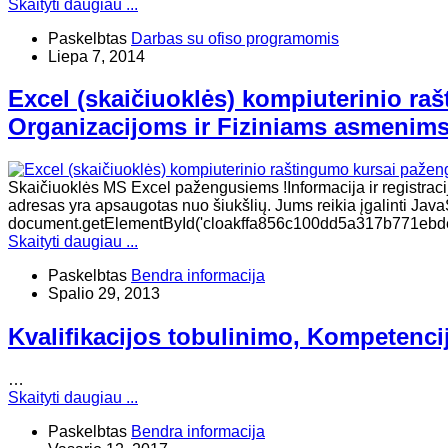
Skaityti daugiau ...
Paskelbtas
Darbas su ofiso programomis
Liepa 7, 2014
Excel (skaičiuoklės) kompiuterinio r
Organizacijoms ir Fiziniams asmenim
Skaičiuoklės MS Excel pažengusiems !Informacija ir registracija
adresas yra apsaugotas nuo šiukšlių. Jums reikia įgalinti JavaSc
document.getElementById('cloakffa856c100dd5a317b771ebdeefc5
Skaityti daugiau ...
Paskelbtas
Bendra informacija
Spalio 29, 2013
Kvalifikacijos tobulinimo, Kompetenci
…
Skaityti daugiau ...
Paskelbtas
Bendra informacija