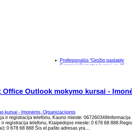
Profesionalūs “Grožio paslaptys”, makiaž
Esamieji Sąmatos kursai, su "SISTELA"
Baziniai individualūs permanentinio ma
“Savęs pažinimo”, makiažo kursai Klaip
t Office Outlook mokymo kursai - Įmon
ja ir registracija telefonu, Kauno mieste: 067260349Informacija 
ir registracija telefonu, Klaipėdojos mieste: 0 678 68 888.Regis
ai): 0 678 68 888 Šis el.pašto adresas yra…