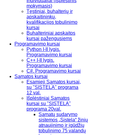
Individualiai (Išplėstinis
mokymasis)
Tęstiniai, buhalterių ir
apskaitininkų,
kvalifikacijos tobulinimo
kursai
Buhalteriniai apskaitos
kursai pažengusiems
Programavimo kursai
Python I-II lygis.
Programavimo kursai
C++ I-II lygis.
Programavimo kursai
C#. Programavimo kursai
Sąmatos kursai
Esamieji Sąmatos kursai,
su "SISTELA" programa
12 val.
Išplėstiniai Sąmatos
kursai su "SISTELA"
programa 20val.
Sąmatų sudarymo
sistemos „Sistela“ žinių
atnaujinimo ir įgūdžių
tobulinimo 75 valandų