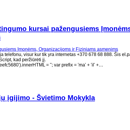
aštingumo kursai pažengusiems Įmonėms
s
 telefonu, visur kur tik yra internetas +370 678 68 888. Šis el.
ript, kad peržiūrėti jį.
680').innerHTML = ''; var prefix = 'ma' + 'il' +…
jų įgijimo - Švietimo Mokykla