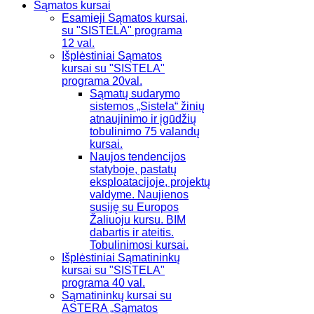
Sąmatos kursai
Esamieji Sąmatos kursai,
su "SISTELA" programa
12 val.
Išplėstiniai Sąmatos
kursai su "SISTELA"
programa 20val.
Sąmatų sudarymo
sistemos „Sistela“ žinių
atnaujinimo ir įgūdžių
tobulinimo 75 valandų
kursai.
Naujos tendencijos
statyboje, pastatų
eksploatacijoje, projektų
valdyme. Naujienos
susiję su Europos
Žaliuoju kursu. BIM
dabartis ir ateitis.
Tobulinimosi kursai.
Išplėstiniai Sąmatininkų
kursai su "SISTELA"
programa 40 val.
Sąmatininkų kursai su
ASTERA „Sąmatos