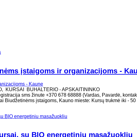
s
inėms įstaigoms ir organizacijoms - Ka
O, KURSAI BUHALTERIO - APSKAITININKO
gistracija sms žinute +370 678 68888 (Vardas, Pavardė, kontakt
ai Biudžetinėms įstaigoms, Kauno mieste: Kursų trukmė iki - 50
su BIO energetiniu masažuokliu
ursai, su BIO energetiniu masažuokliu