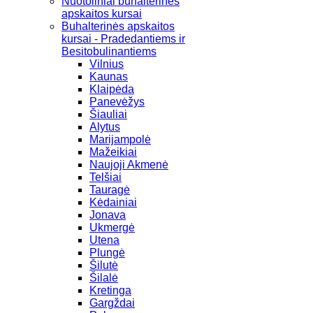
Nuotoliniai buhalterinės
apskaitos kursai
Buhalterinės apskaitos
kursai - Pradedantiems ir
Besitobulinantiems
Vilnius
Kaunas
Klaipėda
Panevėžys
Šiauliai
Alytus
Marijampolė
Mažeikiai
Naujoji Akmenė
Telšiai
Tauragė
Kėdainiai
Jonava
Ukmergė
Utena
Plungė
Šilutė
Šilalė
Kretinga
Gargždai