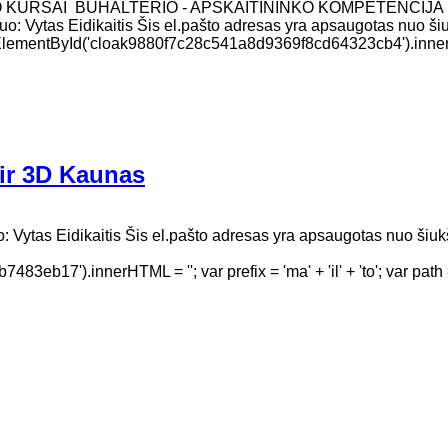
O KURSAI BUHALTERIO - APSKAITININKO KOMPETENCIJA
uo: Vytas Eidikaitis Šis el.pašto adresas yra apsaugotas nuo šiu
t.getElementById('cloak9880f7c28c541a8d9369f8cd64323cb4').in
ir 3D Kaunas
 Vytas Eidikaitis Šis el.pašto adresas yra apsaugotas nuo šiukš
7').innerHTML = ''; var prefix = 'ma' + 'il' + 'to'; var path =