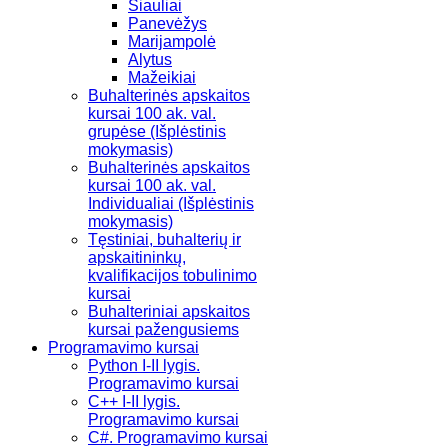
Šiauliai
Panevėžys
Marijampolė
Alytus
Mažeikiai
Buhalterinės apskaitos
kursai 100 ak. val.
grupėse (Išplėstinis
mokymasis)
Buhalterinės apskaitos
kursai 100 ak. val.
Individualiai (Išplėstinis
mokymasis)
Tęstiniai, buhalterių ir
apskaitininkų,
kvalifikacijos tobulinimo
kursai
Buhalteriniai apskaitos
kursai pažengusiems
Programavimo kursai
Python I-II lygis.
Programavimo kursai
C++ I-II lygis.
Programavimo kursai
C#. Programavimo kursai