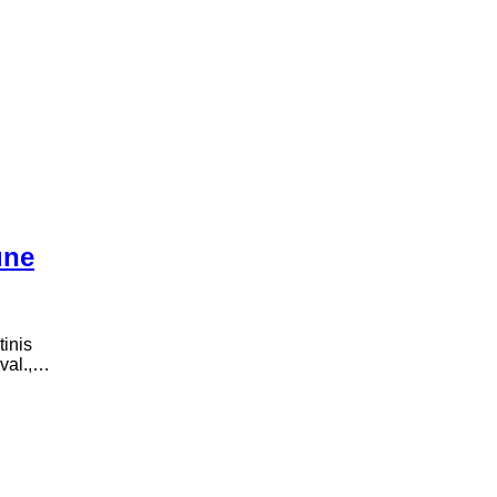
une
inis
 val.,…