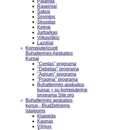
Palanga
Raseiniai
Šakiai
Širvintos
Skuodas
Kelmė
Jurbarkas
Vilkaviškis
Lazdijai
Kompiuterizuoti
Buhalterinės Apskaitos
Kursai
"Centas" programa
"Debetas" programa
"Agnum" programa
"Pragma" programa
Buhalterinės apskaitos
kursai + su kompiuterine
programa Site.pro
Buhalterinės apskaitos
kursai - Biudžetinėms
įstaigoms
Klaipėda
Kaunas
Vilnius