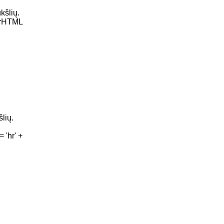
kšlių.
nerHTML
lių.
 'hr' +