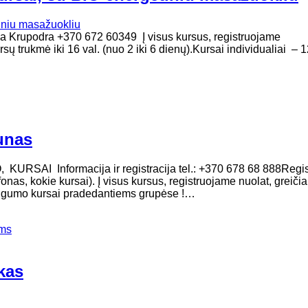
ija Krupodra +370 672 60349 Į visus kursus, registruojame
sų trukmė iki 16 val. (nuo 2 iki 6 dienų).Kursai individualiai – 
unas
I Informacija ir registracija tel.: +370 678 68 888Regist
nas, kokie kursai). Į visus kursus, registruojame nuolat, greiči
tingumo kursai pradedantiems grupėse !…
ems
kas