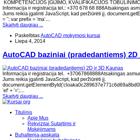
KOMPETENCIJOS ĮGIJIMO, KVALIFIKACIJOS TOBULINIM
Informacija ir registracija tel.: +370 678 68 888Atsakingas asm
Jums reikia įgalinti JavaScript, kad peržiūrėti jį. documen
= ''; var prefix = 'ma'…
Skaityti daugiau ...
Paskelbtas
AutoCAD mokymosi kursai
Liepa 4, 2014
AutoCAD baziniai (pradedantiems) 2D 
Informacija ir registracija tel. +37067868888Atsakingas asmuo:
Jums reikia įgalinti JavaScript, kad peržiūrėti jį.
document.getElementById('cloaka0c289637e771c6d69a8bd0b7483eb1
'ef' + '=';…
Skaityti daugiau ...
Titulinis
Apie Mus
Rekvizitai Sutartims ir
Mokėjimams
Buhalterija-apskaita