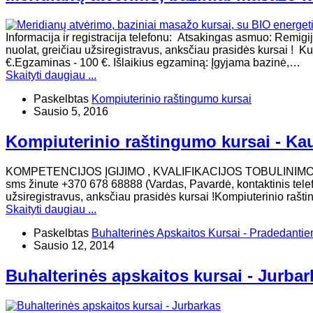
Informacija ir registracija telefonu: Atsakingas asmuo: Remig
nuolat, greičiau užsiregistravus, anksčiau prasidės kursai ! Kur
€.Egzaminas - 100 €. Išlaikius egzaminą: Įgyjama bazinė,…
Skaityti daugiau ...
Paskelbtas
Kompiuterinio raštingumo kursai
Sausio 5, 2016
Kompiuterinio raštingumo kursai - Ka
KOMPETENCIJOS ĮGIJIMO , KVALIFIKACIJOS TOBULINIMO, KURSA
sms žinute +370 678 68888 (Vardas, Pavardė, kontaktinis telefo
užsiregistravus, anksčiau prasidės kursai !Kompiuterinio raš
Skaityti daugiau ...
Paskelbtas
Buhalterinės Apskaitos Kursai - Pradedanti
Sausio 12, 2014
Buhalterinės apskaitos kursai - Jurbar