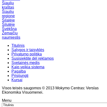
Šiaulių
kraštas
Šiaulių
regione
Šilalėje
Šilutėje
Švėkšna
Žemaičių
naumiestis
Titulinis
Sąlygos ir taisyklės
Privatumo politika
Susisiektite dėl reklamos
Svetainės medis
Kaip veikia sistema
Pagalba
Prisijungti
Kursai
Visos teisės saugomos © 2013 Mokymo Centras: Verslas
Ekonomika Visuomenei.
Menu