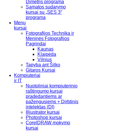
Dimetris programa
Sąmatos sudarymo
kursai su „SES 3“
programa
Menų
kursai
Fotografijos Technika ir
Meninės Fotografijos
Pagrindai
Kaunas
Klaipėda
Vilnius
Tapyba ant Šilko
Gitaros Kursai
Kompiuteriai
ir IT
Nuotoliniai kompiuterinio
raštingumo kursai
pradedantiems ar
pažengusiems + Dirbtinis
intelektas (DI)
Illiustrator kursai
Photoshop kursai
CorelDRAW mokymo
kursai