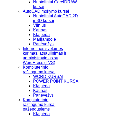
Nuotoliniai CorelDRAW
kursai
AutoCAD mokymo kursai
Nuotoliniai AutoCAD 2D
ir 3D kursai
Vilnius
Kaunas
Klaipėda
Marijampolė
Panėvežys
Internetinės svetainės
kūrimas, atnaujinimas ir
administravimas su
WordPress (TVS)
Kompiuterinio
raštingumo kursai
WORD KURSAI
POWER POINT KURSAI
Klaipėda
Kaunas
Panevėžys
Kompiuterinio
raštingumo kursai
pažengusiems
Klaipėda