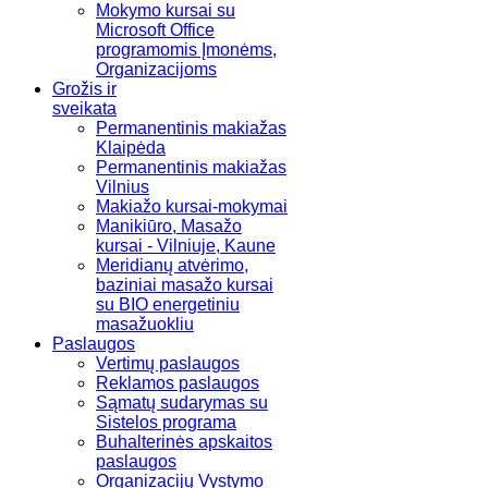
Mokymo kursai su
Microsoft Office
programomis Įmonėms,
Organizacijoms
Grožis ir
sveikata
Permanentinis makiažas
Klaipėda
Permanentinis makiažas
Vilnius
Makiažo kursai-mokymai
Manikiūro, Masažo
kursai - Vilniuje, Kaune
Meridianų atvėrimo,
baziniai masažo kursai
su BIO energetiniu
masažuokliu
Paslaugos
Vertimų paslaugos
Reklamos paslaugos
Sąmatų sudarymas su
Sistelos programa
Buhalterinės apskaitos
paslaugos
Organizacijų Vystymo