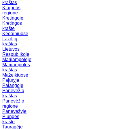
kraštas
Klaipėos
regione
Kretingoje
Kretingos
krašte
Kėdainiuose
Lazdijų
kraštas
Lietuvos
Respublikoje
Marijampolėje
Marijampolės
kraštas
Mažeikiuose
Pajūryje
Palangoje
Panevėžio
kraštas
Panevėžio
regione
Panevėžyje
Plungės
krašte
Tauragėje