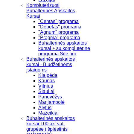
Kompiuterizuoti
Buhalterinės Apskaitos
Kursai
"Centas" programa
"Debetas" programa
"Agnum" programa
"Pragma" programa
Buhalterinės apskaitos
kursai + su kompiuterine
programa Site.pro
Buhalterinės apskaitos
kursai - Biudžetinėms
įstaigoms
Klaipėda
Kaunas
Vilnius
Šiauliai
Panevėžys
Marijampolė
Alytus
Mažeikiai
Buhalterinės apskaitos
kursai 100 ak. val.
grupėse (Išplėstinis