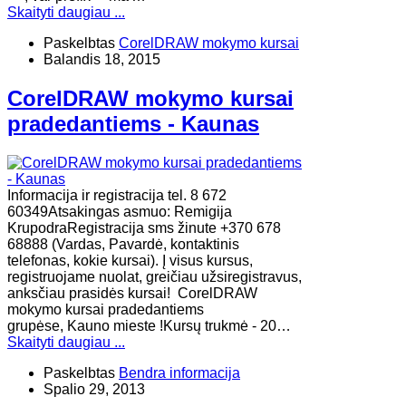
Skaityti daugiau ...
Paskelbtas
CorelDRAW mokymo kursai
Balandis 18, 2015
CorelDRAW mokymo kursai
pradedantiems - Kaunas
Informacija ir registracija tel. 8 672
60349Atsakingas asmuo: Remigija
KrupodraRegistracija sms žinute +370 678
68888 (Vardas, Pavardė, kontaktinis
telefonas, kokie kursai). Į visus kursus,
registruojame nuolat, greičiau užsiregistravus,
anksčiau prasidės kursai! CorelDRAW
mokymo kursai pradedantiems
grupėse, Kauno mieste !Kursų trukmė - 20…
Skaityti daugiau ...
Paskelbtas
Bendra informacija
Spalio 29, 2013