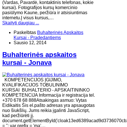
(Vardas, Pavardė, kontaktinis telefonas, kokie
kursai). Fotografijos kursų komercinio
pasiūlymo Kaune, peržiūra ir atsisiuntimas
internetu.Į visus kursus,…
Skaityti daugiau ...
Paskelbtas
Buhalterinės Apskaitos
Kursai - Pradedantiems
Sausio 12, 2014
Buhalterinės apskaitos
kursai - Jonava
KOMPETENCIJOS ĮGIJIMO,
KVALIFIKACIJOS TOBULINIMO
KURSAI BUHALTERIO - APSKAITININKO
KOMPETENCIJA Informacija ir registracija tel.
+370 678 68 888Atsakingas asmuo: Vytas
Eidikaitis Šis el.pašto adresas yra apsaugotas
nuo šiukšlių. Jums reikia įgalinti JavaScript,
kad peržiūrėti jį.
document.getElementById('cloak13ed6389acad9d3736070cb
= ''; var prefix = 'ma'…