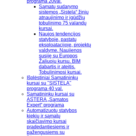
programa 20val.
Sąmatų sudarymo
sistemos „Sistela“ žinių
atnaujinimo ir įgūdžių
tobulinimo 75 valandų
kursai.
Naujos tendencijos
statyboje, pastatų
eksploatacijoje, projektų
valdyme. Naujienos
susiję su Europos
Žaliuoju kursu. BIM
dabartis ir ateitis.
Tobulinimosi kursai.
Išplėstiniai Sąmatininkų
kursai su "SISTELA"
programa 40 val.
Sąmatininkų kursai su
ASTERA „Sąmatos
Expert“ programa
Automatizuotų statybos
kiekių ir sąmatų
skaičiavimo kursai
pradedantiesiems ir
pažengusiems su