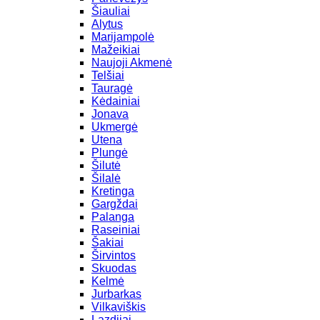
Šiauliai
Alytus
Marijampolė
Mažeikiai
Naujoji Akmenė
Telšiai
Tauragė
Kėdainiai
Jonava
Ukmergė
Utena
Plungė
Šilutė
Šilalė
Kretinga
Gargždai
Palanga
Raseiniai
Šakiai
Širvintos
Skuodas
Kelmė
Jurbarkas
Vilkaviškis
Lazdijai