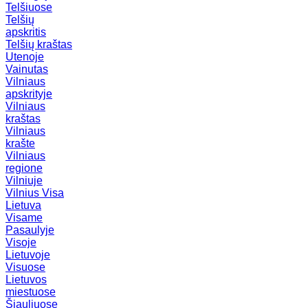
Telšiuose
Telšių
apskritis
Telšių kraštas
Utenoje
Vainutas
Vilniaus
apskrityje
Vilniaus
kraštas
Vilniaus
krašte
Vilniaus
regione
Vilniuje
Vilnius
Visa
Lietuva
Visame
Pasaulyje
Visoje
Lietuvoje
Visuose
Lietuvos
miestuose
Šiauliuose