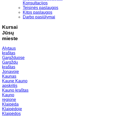
Konsultacijos
Teisinės paslaugos
Kitos paslaugos
Darbo pasiūlymai
Kursai
Jūsų
mieste
Alytaus
kraštas
Gargžduose
Gargždų
kraštas
Jonavoje
Kaunas
Kaune
Kauno
apskritis
Kauno kraštas
Kauno
regione
Klaipėda
Klaipėdoje
Klaipėdos