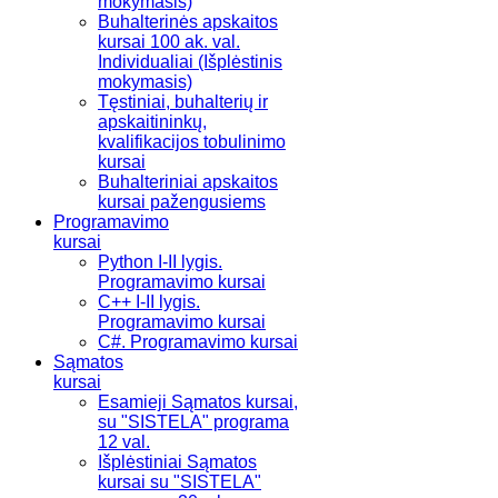
mokymasis)
Buhalterinės apskaitos
kursai 100 ak. val.
Individualiai (Išplėstinis
mokymasis)
Tęstiniai, buhalterių ir
apskaitininkų,
kvalifikacijos tobulinimo
kursai
Buhalteriniai apskaitos
kursai pažengusiems
Programavimo
kursai
Python I-II lygis.
Programavimo kursai
C++ I-II lygis.
Programavimo kursai
C#. Programavimo kursai
Sąmatos
kursai
Esamieji Sąmatos kursai,
su "SISTELA" programa
12 val.
Išplėstiniai Sąmatos
kursai su "SISTELA"