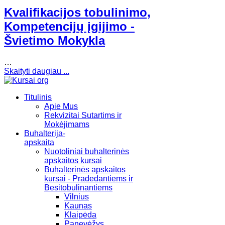
Kvalifikacijos tobulinimo,
Kompetencijų įgijimo -
Švietimo Mokykla
…
Skaityti daugiau ...
Titulinis
Apie Mus
Rekvizitai Sutartims ir
Mokėjimams
Buhalterija-
apskaita
Nuotoliniai buhalterinės
apskaitos kursai
Buhalterinės apskaitos
kursai - Pradedantiems ir
Besitobulinantiems
Vilnius
Kaunas
Klaipėda
Panevėžys