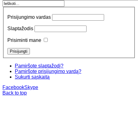
Prisijungimo vardas
Slaptažodis
Prisiminti mane
Pamiršote slaptažodį?
Pamiršote prisijungimo vardą?
Sukurti sąskaitą
Facebook
Skype
Back to top