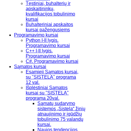
Tęstiniai, buhalterių ir
apskaitininkų,
kvalifikacijos tobulinimo
kursai
Buhalteriniai apskaitos
kursai pažengusiems
Programavimo kursai
Python I-II lygis.
Programavimo kursai
C++ I-II lygis.
Programavimo kursai
C#. Programavimo kursai
Sąmatos kursai
Esamieji Sąmatos kursai,
su "SISTELA" programa
12 val.
Išplėstiniai Sąmatos
kursai su "SISTELA"
programa 20val.
Sąmatų sudarymo
sistemos „Sistela“ žinių
atnaujinimo ir įgūdžių
tobulinimo 75 valandų
kursai.
Naujos tendencijos