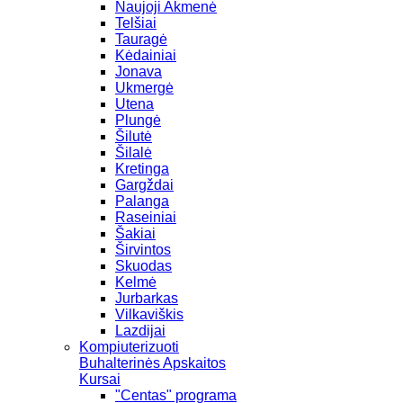
Naujoji Akmenė
Telšiai
Tauragė
Kėdainiai
Jonava
Ukmergė
Utena
Plungė
Šilutė
Šilalė
Kretinga
Gargždai
Palanga
Raseiniai
Šakiai
Širvintos
Skuodas
Kelmė
Jurbarkas
Vilkaviškis
Lazdijai
Kompiuterizuoti
Buhalterinės Apskaitos
Kursai
"Centas" programa