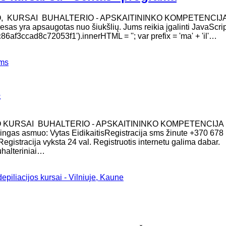
MO, KURSAI BUHALTERIO - APSKAITININKO KOMPETENCIJ
dresas yra apsaugotas nuo šiukšlių. Jums reikia įgalinti JavaScri
af3ccad8c72053f1').innerHTML = ''; var prefix = 'ma' + 'il'…
ems
s
O KURSAI BUHALTERIO - APSKAITININKO KOMPETENCIJA
sakingas asmuo: Vytas EidikaitisRegistracija sms žinute +370 678
egistracija vyksta 24 val. Registruotis internetu galima dabar.
halteriniai…
piliacijos kursai - Vilniuje, Kaune