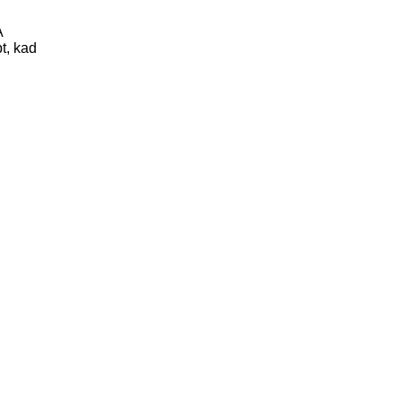
A
pt, kad