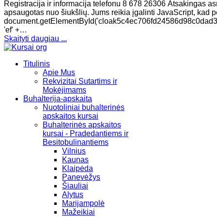
Registracija ir informacija telefonu 8 678 26306 Atsakingas as
apsaugotas nuo šiukšlių. Jums reikia įgalinti JavaScript, kad per
document.getElementById('cloak5c4ec706fd24586d98c0dad3e35ac1fa
'ef' +…
Skaityti daugiau ...
Titulinis
Apie Mus
Rekvizitai Sutartims ir
Mokėjimams
Buhalterija-apskaita
Nuotoliniai buhalterinės
apskaitos kursai
Buhalterinės apskaitos
kursai - Pradedantiems ir
Besitobulinantiems
Vilnius
Kaunas
Klaipėda
Panevėžys
Šiauliai
Alytus
Marijampolė
Mažeikiai