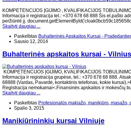
KOMPETENCIJOS ĮGIJIMO , KVALIFIKACIJOS TOBULINI
Informacija ir registracija tel.: +370 678 68 888 Šis el.pašto a
peržiūrėti jį. document.getElementById('cloak0bcb59c185658c86
Skaityti daugiau ...
Paskelbtas
Buhalterinės Apskaitos Kursai - Pradedanti
Sausio 12, 2014
Buhalterinės apskaitos kursai - Vilniu
KOMPETENCIJOS ĮGIJIMO, KVALIFIKACIJOS TOBULINIM
Informacija ir registracija grupėse, tel.: +370 678 68 888. At
68888 (Vardas, Pavardė, kontaktinis telefonas, kokie kursai).>R
Registracija nemokamai<.Finansinės apskaitos ir mokesčių bu
Skaityti daugiau ...
Paskelbtas
Profesionalūs makiažo, manikiūro, masažo, de
Spalio 3, 2015
Manikiūrininkių kursai Vilniuje