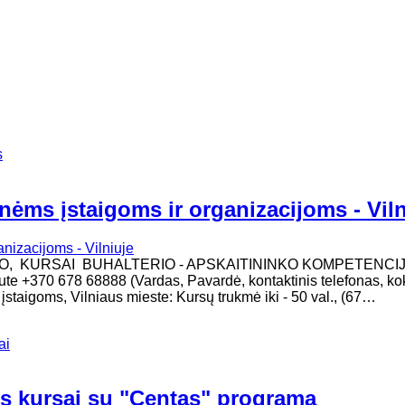
s
nėms įstaigoms ir organizacijoms - Viln
MO, KURSAI BUHALTERIO - APSKAITININKO KOMPETENCI
inute +370 678 68888 (Vardas, Pavardė, kontaktinis telefonas, ko
taigoms, Vilniaus mieste: Kursų trukmė iki - 50 val., (67…
ai
os kursai su "Centas" programa