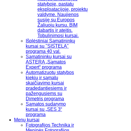
statyboje, pastatų
eksploatacijoje, projektų
valdyme. Naujienos
susiję su Europos
Žaliuoju kursu. BIM
dabartis ir ateitis.
Tobulinimosi kursai.
Išplėstiniai Sąmatininkų
kursai su "SISTELA"
programa 40 val.
Sąmatininkų kursai su
ASTERA „Sąmatos
Expert“ programa
Automatizuotų statybos
kiekių ir sąmatų
skaičiavimo kursai
pradedantiesiems ir
pažengusiems su
Dimetris programa
Sąmatos sudarymo
kursai su „SES 3“
programa
Menų kursai
Fotografijos Technika ir
Meninės Fotografijos