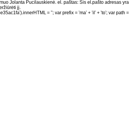
muo Jolanta Pucilauskienė. el. paštas: Šis el.pašto adresas yra
žiūrėti jį.
').innerHTML = ''; var prefix = 'ma' + 'il' + 'to'; var path = '