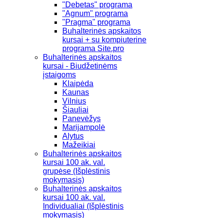
"Debetas" programa
"Agnum" programa
"Pragma" programa
Buhalterinės apskaitos
kursai + su kompiuterine
programa Site.pro
Buhalterinės apskaitos
kursai - Biudžetinėms
įstaigoms
Klaipėda
Kaunas
Vilnius
Šiauliai
Panevėžys
Marijampolė
Alytus
Mažeikiai
Buhalterinės apskaitos
kursai 100 ak. val.
grupėse (Išplėstinis
mokymasis)
Buhalterinės apskaitos
kursai 100 ak. val.
Individualiai (Išplėstinis
mokymasis)