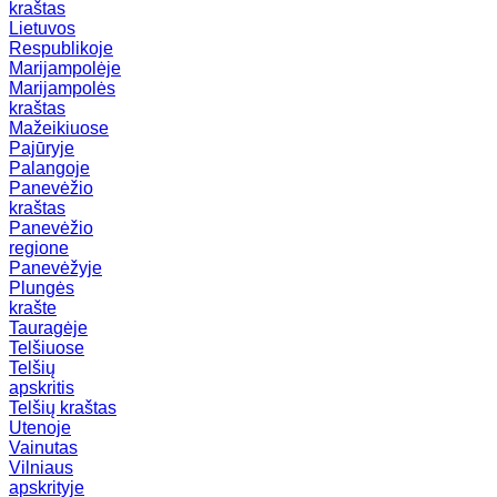
kraštas
Lietuvos
Respublikoje
Marijampolėje
Marijampolės
kraštas
Mažeikiuose
Pajūryje
Palangoje
Panevėžio
kraštas
Panevėžio
regione
Panevėžyje
Plungės
krašte
Tauragėje
Telšiuose
Telšių
apskritis
Telšių kraštas
Utenoje
Vainutas
Vilniaus
apskrityje