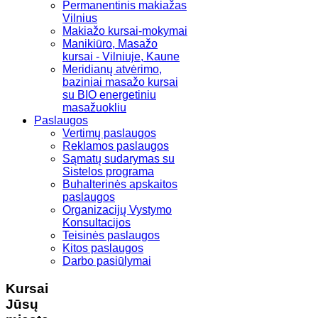
Permanentinis makiažas
Vilnius
Makiažo kursai-mokymai
Manikiūro, Masažo
kursai - Vilniuje, Kaune
Meridianų atvėrimo,
baziniai masažo kursai
su BIO energetiniu
masažuokliu
Paslaugos
Vertimų paslaugos
Reklamos paslaugos
Sąmatų sudarymas su
Sistelos programa
Buhalterinės apskaitos
paslaugos
Organizacijų Vystymo
Konsultacijos
Teisinės paslaugos
Kitos paslaugos
Darbo pasiūlymai
Kursai
Jūsų