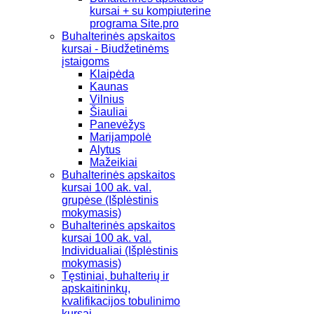
kursai + su kompiuterine
programa Site.pro
Buhalterinės apskaitos
kursai - Biudžetinėms
įstaigoms
Klaipėda
Kaunas
Vilnius
Šiauliai
Panevėžys
Marijampolė
Alytus
Mažeikiai
Buhalterinės apskaitos
kursai 100 ak. val.
grupėse (Išplėstinis
mokymasis)
Buhalterinės apskaitos
kursai 100 ak. val.
Individualiai (Išplėstinis
mokymasis)
Tęstiniai, buhalterių ir
apskaitininkų,
kvalifikacijos tobulinimo
kursai