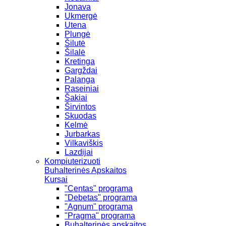
Jonava
Ukmergė
Utena
Plungė
Šilutė
Šilalė
Kretinga
Gargždai
Palanga
Raseiniai
Šakiai
Širvintos
Skuodas
Kelmė
Jurbarkas
Vilkaviškis
Lazdijai
Kompiuterizuoti
Buhalterinės Apskaitos
Kursai
"Centas" programa
"Debetas" programa
"Agnum" programa
"Pragma" programa
Buhalterinės apskaitos