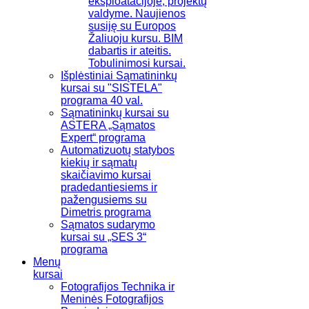
eksploatacijoje, projektų
valdyme. Naujienos
susiję su Europos
Žaliuoju kursu. BIM
dabartis ir ateitis.
Tobulinimosi kursai.
Išplėstiniai Sąmatininkų
kursai su "SISTELA"
programa 40 val.
Sąmatininkų kursai su
ASTERA „Sąmatos
Expert“ programa
Automatizuotų statybos
kiekių ir sąmatų
skaičiavimo kursai
pradedantiesiems ir
pažengusiems su
Dimetris programa
Sąmatos sudarymo
kursai su „SES 3“
programa
Menų
kursai
Fotografijos Technika ir
Meninės Fotografijos