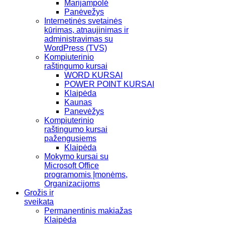
Marijampolė
Panėvežys
Internetinės svetainės
kūrimas, atnaujinimas ir
administravimas su
WordPress (TVS)
Kompiuterinio
raštingumo kursai
WORD KURSAI
POWER POINT KURSAI
Klaipėda
Kaunas
Panevėžys
Kompiuterinio
raštingumo kursai
pažengusiems
Klaipėda
Mokymo kursai su
Microsoft Office
programomis Įmonėms,
Organizacijoms
Grožis ir
sveikata
Permanentinis makiažas
Klaipėda