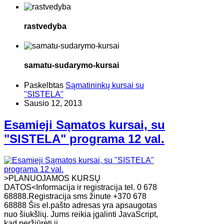
rastvedyba
samatu-sudarymo-kursai
Paskelbtas
Sąmatininkų kursai su
"SISTELA"
Sausio 12, 2013
Esamieji Sąmatos kursai, su
"SISTELA" programa 12 val.
>PLANUOJAMOS KURSŲ
DATOS<Informacija ir registracija tel. 0 678
68888.Registracija sms žinute +370 678
68888 Šis el.pašto adresas yra apsaugotas
nuo šiukšlių. Jums reikia įgalinti JavaScript,
kad peržiūrėti jį.