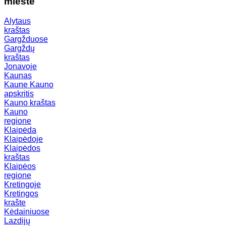
mieste
Alytaus
kraštas
Gargžduose
Gargždų
kraštas
Jonavoje
Kaunas
Kaune
Kauno
apskritis
Kauno kraštas
Kauno
regione
Klaipėda
Klaipėdoje
Klaipėdos
kraštas
Klaipėos
regione
Kretingoje
Kretingos
krašte
Kėdainiuose
Lazdijų