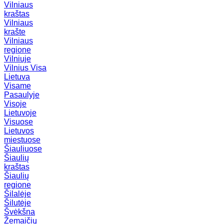
Vilniaus
kraštas
Vilniaus
krašte
Vilniaus
regione
Vilniuje
Vilnius
Visa
Lietuva
Visame
Pasaulyje
Visoje
Lietuvoje
Visuose
Lietuvos
miestuose
Šiauliuose
Šiaulių
kraštas
Šiaulių
regione
Šilalėje
Šilutėje
Švėkšna
Žemaičių