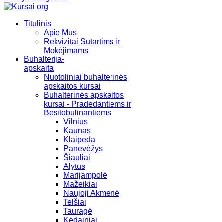
Titulinis
Apie Mus
Rekvizitai Sutartims ir
Mokėjimams
Buhalterija-
apskaita
Nuotoliniai buhalterinės
apskaitos kursai
Buhalterinės apskaitos
kursai - Pradedantiems ir
Besitobulinantiems
Vilnius
Kaunas
Klaipėda
Panevėžys
Šiauliai
Alytus
Marijampolė
Mažeikiai
Naujoji Akmenė
Telšiai
Tauragė
Kėdainiai