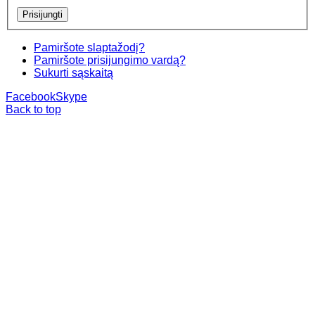
Pamiršote slaptažodį?
Pamiršote prisijungimo vardą?
Sukurti sąskaitą
Facebook
Skype
Back to top