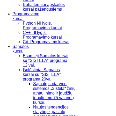
Buhalteriniai apskaitos
kursai pažengusiems
Programavimo
kursai
Python I-II lygis.
Programavimo kursai
C++ I-II lygis.
Programavimo kursai
C#. Programavimo kursai
Sąmatos
kursai
Esamieji Sąmatos kursai,
su "SISTELA" programa
12 val.
Išplėstiniai Sąmatos
kursai su "SISTELA"
programa 20val.
Sąmatų sudarymo
sistemos „Sistela“ žinių
atnaujinimo ir įgūdžių
tobulinimo 75 valandų
kursai.
Naujos tendencijos
statyboje, pastatų