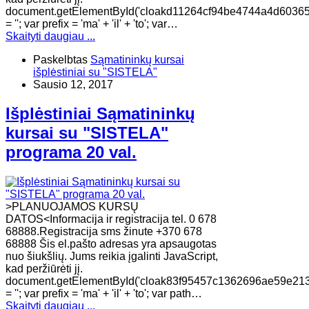
document.getElementById('cloakd11264cf94be4744a4d6036
= ''; var prefix = 'ma' + 'il' + 'to'; var…
Skaityti daugiau ...
Paskelbtas
Sąmatininkų kursai
išplėstiniai su "SISTELA"
Sausio 12, 2017
Išplėstiniai Sąmatininkų
kursai su "SISTELA"
programa 20 val.
>PLANUOJAMOS KURSŲ
DATOS<Informacija ir registracija tel. 0 678
68888.Registracija sms žinute +370 678
68888 Šis el.pašto adresas yra apsaugotas
nuo šiukšlių. Jums reikia įgalinti JavaScript,
kad peržiūrėti jį.
document.getElementById('cloak83f95457c1362696ae59e21
= ''; var prefix = 'ma' + 'il' + 'to'; var path…
Skaityti daugiau ...