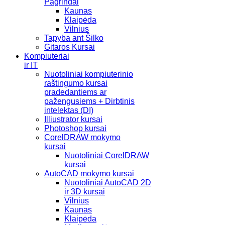
Pagrindai
Kaunas
Klaipėda
Vilnius
Tapyba ant Šilko
Gitaros Kursai
Kompiuteriai
ir IT
Nuotoliniai kompiuterinio
raštingumo kursai
pradedantiems ar
pažengusiems + Dirbtinis
intelektas (DI)
Illiustrator kursai
Photoshop kursai
CorelDRAW mokymo
kursai
Nuotoliniai CorelDRAW
kursai
AutoCAD mokymo kursai
Nuotoliniai AutoCAD 2D
ir 3D kursai
Vilnius
Kaunas
Klaipėda