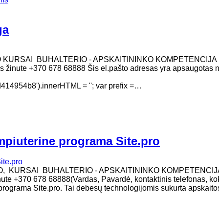
ga
O KURSAI BUHALTERIO - APSKAITININKO KOMPETENCIJA
 sms žinute +370 678 68888 Šis el.pašto adresas yra apsaugotas 
4954b8').innerHTML = ''; var prefix =…
mpiuterine programa Site.pro
MO, KURSAI BUHALTERIO - APSKAITININKO KOMPETENCIJ
žinute +370 678 68888(Vardas, Pavardė, kontaktinis telefonas, ko
programa Site.pro. Tai debesų technologijomis sukurta apskaito