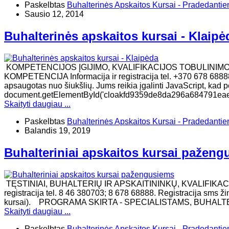
Paskelbtas
Buhalterinės Apskaitos Kursai - Pradedanti
Sausio 12, 2014
Buhalterinės apskaitos kursai - Klaipė
KOMPETENCIJOS ĮGIJIMO, KVALIFIKACIJOS TOBULINIM
KOMPETENCIJA Informacija ir registracija tel. +370 678 68888
apsaugotas nuo šiukšlių. Jums reikia įgalinti JavaScript, kad per
document.getElementById('cloakfd9359de8da296a684791eaed
Skaityti daugiau ...
Paskelbtas
Buhalterinės Apskaitos Kursai - Pradedanti
Balandis 19, 2019
Buhalteriniai apskaitos kursai pažen
TĘSTINIAI, BUHALTERIŲ IR APSKAITININKŲ, KVALIFIKAC
registracija tel. 8 46 380703; 8 678 68888. Registracija sms ž
kursai). ​PROGRAMA SKIRTA - SPECIALISTAMS, BUHAL
Skaityti daugiau ...
Paskelbtas
Buhalterinės Apskaitos Kursai - Pradedanti