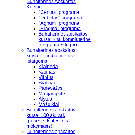
Buhalterinės Apskaitos
Kursai
"Centas" programa
"Debetas" programa
"Agnum" programa
"Pragma" programa
Buhalterinės apskaitos
kursai + su kompiuterine
programa Site.pro
Buhalterinės apskaitos
kursai - Biudžetinėms
įstaigoms
Klaipėda
Kaunas
Vilnius
Šiauliai
Panevėžys
Marijampolė
Alytus
Mažeikiai
Buhalterinės apskaitos
kursai 100 ak. val.
grupėse (Išplėstinis
mokymasis)
Buhalterinės apskaitos