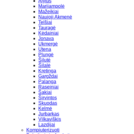
Alytus
Marijampolė
Mažeikiai
Naujoji Akmenė
Telšiai
Tauragė
Kėdainiai
Jonava
Ukmergė
Utena
Plungė
Šilutė
Šilalė
Kretinga
Gargždai
Palanga
Raseiniai
Šakiai
Širvintos
Skuodas
Kelmė
Jurbarkas
Vilkaviškis
Lazdijai
Kompiuterizuoti