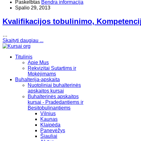
Paskelbtas
Bendra informacija
Spalio 29, 2013
Kvalifikacijos tobulinimo, Kompetenci
…
Skaityti daugiau ...
Titulinis
Apie Mus
Rekvizitai Sutartims ir
Mokėjimams
Buhalterija-apskaita
Nuotoliniai buhalterinės
apskaitos kursai
Buhalterinės apskaitos
kursai - Pradedantiems ir
Besitobulinantiems
Vilnius
Kaunas
Klaipėda
Panevėžys
Šiauliai