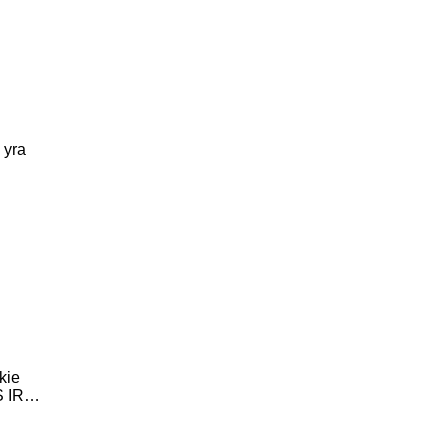
 yra
kie
S IR…