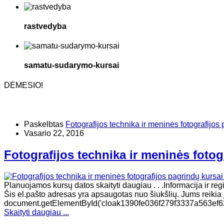
rastvedyba
samatu-sudarymo-kursai
DĖMESIO!
Paskelbtas
Fotografijos technika ir meninės fotografijos 
Vasario 22, 2016
Fotografijos technika ir meninės fotog
Planuojamos kursų datos skaityti daugiau . . .Informacija ir re
Šis el.pašto adresas yra apsaugotas nuo šiukšlių. Jums reikia įg
document.getElementById('cloak1390fe036f279f3337a563ef62b
Skaityti daugiau ...