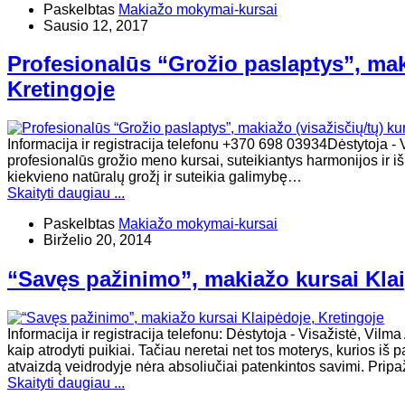
Paskelbtas
Makiažo mokymai-kursai
Sausio 12, 2017
Profesionalūs “Grožio paslaptys”, maki
Kretingoje
Informacija ir registracija telefonu +370 698 03934Dėstyt
profesionalūs grožio meno kursai, suteikiantys harmonijos ir i
kiekvieno natūralų grožį ir suteikia galimybę…
Skaityti daugiau ...
Paskelbtas
Makiažo mokymai-kursai
Birželio 20, 2014
“Savęs pažinimo”, makiažo kursai Klai
Informacija ir registracija telefonu: Dėstytoja - Visažistė, Vi
kaip atrodyti puikiai. Tačiau neretai net tos moterys, kurios iš
atvaizdą veidrodyje nėra absoliučiai patenkintos savimi. Prip
Skaityti daugiau ...