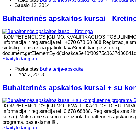
Sausio 12, 2014
Buhalterinės apskaitos kursai - Kretin
KOMPETENCIJOS ĮGIJIMO, KVALIFIKACIJOS TOBULINIM
Informacija ir registracija tel.: +370 678 68 888.Registracija
šiukšlių. Jums reikia įgalinti JavaScript, kad peržiūrėti jį.
document.getElementById('cloakce5e40f80975c8637d36841d41
Skaityti daugiau ...
Paskelbtas
Buhalterija-apskaita
Liepa 3, 2018
Buhalterinės apskaitos kursai + su ko
KOMPETENCIJOS ĮGIJIMO , KVALIFIKACIJOS TOBULINI
Informacija ir registracija tel. 0 678 68888. Registracija sms 
kursai). Mokiname su kompiuterizuota buhalterinės apskaitos 
programa, pasiekiama iš…
Skaityti daugiau ...