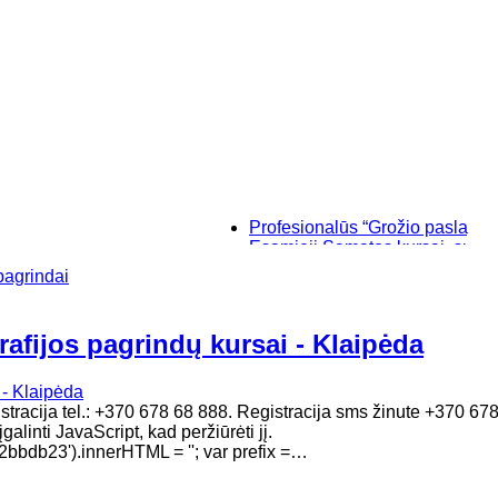
Profesionalūs “Grožio paslaptys”, mak
Esamieji Sąmatos kursai, su "SISTE
Baziniai individualūs permanentinio
pagrindai
“Savęs pažinimo”, makiažo kursai Kl
rafijos pagrindų kursai - Klaipėda
gistracija tel.: +370 678 68 888. Registracija sms žinute +370 6
alinti JavaScript, kad peržiūrėti jį.
bdb23').innerHTML = ''; var prefix =…