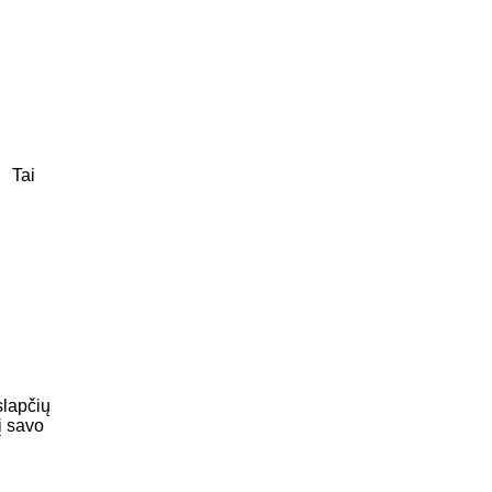
< Tai
slapčių
į savo