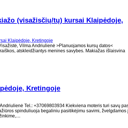
ažo (visažisčių/tų) kursai Klaipėdoje,
oja - Visažistė, Vilma Andriulienė >Planuojamos kursų datos
šraiškos, atskleidžiantys menines savybes. Makiažas išlaisvina
pėdoje, Kretingoje
lma Andriulienė Tel.: +37069803934 Kiekviena moteris turi savų pa
 pažiūros spinduliuoja begaliniu pasitikėjimu savimi, žvelgdamos 
ažinkime,…