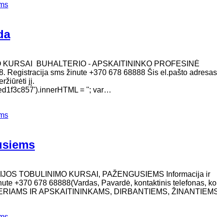
ems
da
O KURSAI BUHALTERIO - APSKAITININKO PROFESINĖ
. Registracija sms žinute +370 678 68888 Šis el.pašto adresas
žiūrėti jį.
1f3c857').innerHTML = ''; var…
ems
gusiems
IJOS TOBULINIMO KURSAI, PAŽENGUSIEMS Informacija ir
inute +370 678 68888(Vardas, Pavardė, kontaktinis telefonas, ko
TERIAMS IR APSKAITININKAMS, DIRBANTIEMS, ŽINANTIEM
ems