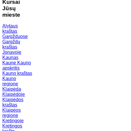
Kursai
Jūsų
mieste
Alytaus
kraštas
Gargžduose
Gargždų
kraštas
Jonavoje
Kaunas
Kaune
Kauno
apskritis
Kauno kraštas
Kauno
regione
Klaipėda
Klaipėdoje
Klaipėdos
kraštas
Klaipėos
regione
Kretingoje
Kretingos