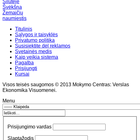
Šilutėje
Švėkšna
Žemaičių
naumiestis
Titulinis
Sąlygos ir taisyklės
Privatumo politika
Susisiektite dėl reklamos
Svetainės medis
Kaip veikia sistema
Pagalba
Prisijungti
Kursai
Visos teisės saugomos © 2013 Mokymo Centras: Verslas
Ekonomika Visuomenei.
Menu
Prisijungimo vardas
Slaptažodis