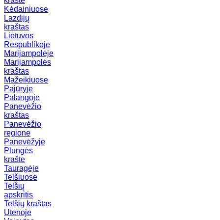
krašte
Kėdainiuose
Lazdijų
kraštas
Lietuvos
Respublikoje
Marijampolėje
Marijampolės
kraštas
Mažeikiuose
Pajūryje
Palangoje
Panevėžio
kraštas
Panevėžio
regione
Panevėžyje
Plungės
krašte
Tauragėje
Telšiuose
Telšių
apskritis
Telšių kraštas
Utenoje