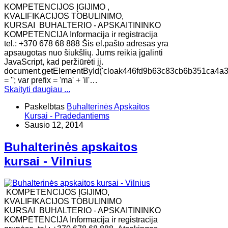
KOMPETENCIJOS ĮGIJIMO ,
KVALIFIKACIJOS TOBULINIMO,
KURSAI BUHALTERIO - APSKAITININKO
KOMPETENCIJA Informacija ir registracija
tel.: +370 678 68 888 Šis el.pašto adresas yra
apsaugotas nuo šiukšlių. Jums reikia įgalinti
JavaScript, kad peržiūrėti jį.
document.getElementById('cloak446fd9b63c83cb6b351ca4a
= ''; var prefix = 'ma' + 'il'…
Skaityti daugiau ...
Paskelbtas
Buhalterinės Apskaitos
Kursai - Pradedantiems
Sausio 12, 2014
Buhalterinės apskaitos
kursai - Vilnius
KOMPETENCIJOS ĮGIJIMO,
KVALIFIKACIJOS TOBULINIMO
KURSAI BUHALTERIO - APSKAITININKO
KOMPETENCIJA Informacija ir registracija