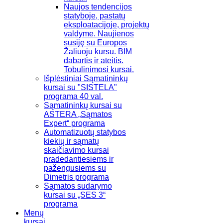
Naujos tendencijos
statyboje, pastatų
eksploatacijoje, projektų
valdyme. Naujienos
susiję su Europos
Žaliuoju kursu. BIM
dabartis ir ateitis.
Tobulinimosi kursai.
Išplėstiniai Sąmatininkų
kursai su "SISTELA"
programa 40 val.
Sąmatininkų kursai su
ASTERA „Sąmatos
Expert“ programa
Automatizuotų statybos
kiekių ir sąmatų
skaičiavimo kursai
pradedantiesiems ir
pažengusiems su
Dimetris programa
Sąmatos sudarymo
kursai su „SES 3“
programa
Menų
kursai