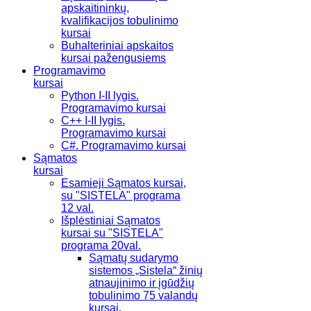
apskaitininkų,
kvalifikacijos tobulinimo
kursai
Buhalteriniai apskaitos
kursai pažengusiems
Programavimo
kursai
Python I-II lygis.
Programavimo kursai
C++ I-II lygis.
Programavimo kursai
C#. Programavimo kursai
Sąmatos
kursai
Esamieji Sąmatos kursai,
su "SISTELA" programa
12 val.
Išplėstiniai Sąmatos
kursai su "SISTELA"
programa 20val.
Sąmatų sudarymo
sistemos „Sistela“ žinių
atnaujinimo ir įgūdžių
tobulinimo 75 valandų
kursai.