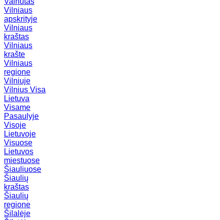
Vainutas
Vilniaus
apskrityje
Vilniaus
kraštas
Vilniaus
krašte
Vilniaus
regione
Vilniuje
Vilnius
Visa
Lietuva
Visame
Pasaulyje
Visoje
Lietuvoje
Visuose
Lietuvos
miestuose
Šiauliuose
Šiaulių
kraštas
Šiaulių
regione
Šilalėje