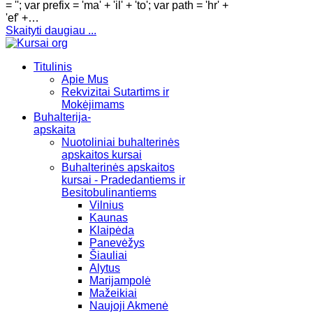
= ''; var prefix = 'ma' + 'il' + 'to'; var path = 'hr' +
'ef' +…
Skaityti daugiau ...
Titulinis
Apie Mus
Rekvizitai Sutartims ir
Mokėjimams
Buhalterija-
apskaita
Nuotoliniai buhalterinės
apskaitos kursai
Buhalterinės apskaitos
kursai - Pradedantiems ir
Besitobulinantiems
Vilnius
Kaunas
Klaipėda
Panevėžys
Šiauliai
Alytus
Marijampolė
Mažeikiai
Naujoji Akmenė