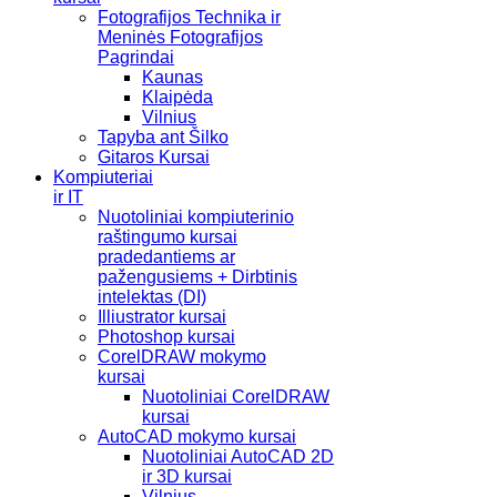
Fotografijos Technika ir
Meninės Fotografijos
Pagrindai
Kaunas
Klaipėda
Vilnius
Tapyba ant Šilko
Gitaros Kursai
Kompiuteriai
ir IT
Nuotoliniai kompiuterinio
raštingumo kursai
pradedantiems ar
pažengusiems + Dirbtinis
intelektas (DI)
Illiustrator kursai
Photoshop kursai
CorelDRAW mokymo
kursai
Nuotoliniai CorelDRAW
kursai
AutoCAD mokymo kursai
Nuotoliniai AutoCAD 2D
ir 3D kursai
Vilnius