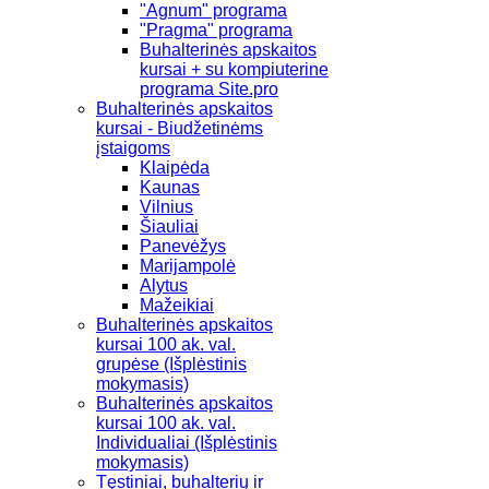
"Agnum" programa
"Pragma" programa
Buhalterinės apskaitos
kursai + su kompiuterine
programa Site.pro
Buhalterinės apskaitos
kursai - Biudžetinėms
įstaigoms
Klaipėda
Kaunas
Vilnius
Šiauliai
Panevėžys
Marijampolė
Alytus
Mažeikiai
Buhalterinės apskaitos
kursai 100 ak. val.
grupėse (Išplėstinis
mokymasis)
Buhalterinės apskaitos
kursai 100 ak. val.
Individualiai (Išplėstinis
mokymasis)
Tęstiniai, buhalterių ir