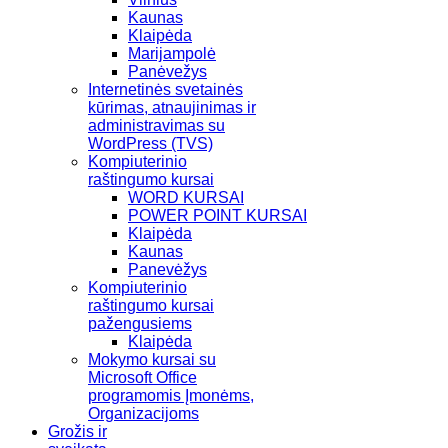
Kaunas
Klaipėda
Marijampolė
Panėvežys
Internetinės svetainės
kūrimas, atnaujinimas ir
administravimas su
WordPress (TVS)
Kompiuterinio
raštingumo kursai
WORD KURSAI
POWER POINT KURSAI
Klaipėda
Kaunas
Panevėžys
Kompiuterinio
raštingumo kursai
pažengusiems
Klaipėda
Mokymo kursai su
Microsoft Office
programomis Įmonėms,
Organizacijoms
Grožis ir