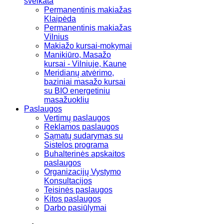
sveikata
Permanentinis makiažas
Klaipėda
Permanentinis makiažas
Vilnius
Makiažo kursai-mokymai
Manikiūro, Masažo
kursai - Vilniuje, Kaune
Meridianų atvėrimo,
baziniai masažo kursai
su BIO energetiniu
masažuokliu
Paslaugos
Vertimų paslaugos
Reklamos paslaugos
Sąmatų sudarymas su
Sistelos programa
Buhalterinės apskaitos
paslaugos
Organizacijų Vystymo
Konsultacijos
Teisinės paslaugos
Kitos paslaugos
Darbo pasiūlymai