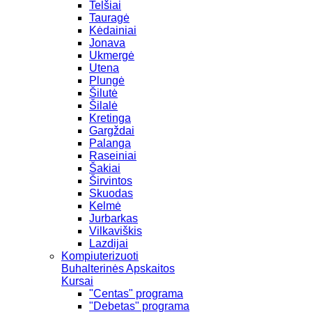
Telšiai
Tauragė
Kėdainiai
Jonava
Ukmergė
Utena
Plungė
Šilutė
Šilalė
Kretinga
Gargždai
Palanga
Raseiniai
Šakiai
Širvintos
Skuodas
Kelmė
Jurbarkas
Vilkaviškis
Lazdijai
Kompiuterizuoti
Buhalterinės Apskaitos
Kursai
"Centas" programa
"Debetas" programa