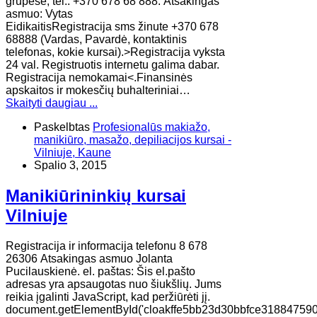
grupėse, tel.: +370 678 68 888. Atsakingas
asmuo: Vytas
EidikaitisRegistracija sms žinute +370 678
68888 (Vardas, Pavardė, kontaktinis
telefonas, kokie kursai).>Registracija vyksta
24 val. Registruotis internetu galima dabar.
Registracija nemokamai<.Finansinės
apskaitos ir mokesčių buhalteriniai…
Skaityti daugiau ...
Paskelbtas
Profesionalūs makiažo,
manikiūro, masažo, depiliacijos kursai -
Vilniuje, Kaune
Spalio 3, 2015
Manikiūrininkių kursai
Vilniuje
Registracija ir informacija telefonu 8 678
26306 Atsakingas asmuo Jolanta
Pucilauskienė. el. paštas: Šis el.pašto
adresas yra apsaugotas nuo šiukšlių. Jums
reikia įgalinti JavaScript, kad peržiūrėti jį.
document.getElementById('cloakffe5bb23d30bbfce318847590