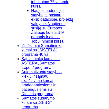
tobulinimo 75 valandų
kursai.
Naujos tendencijos
statyboje, pastatų
eksploatacijoje, projektų
valdyme. Naujienos
susiję su Europos
Žaliuoju kursu. BIM
dabartis ir ateitis.
Tobulinimosi kursai.
Išplėstiniai Sąmatininkų
kursai su "SISTELA"
programa 40 val.
Sąmatininkų kursai su
ASTERA „Sąmatos
Expert“ programa
Automatizuotų statybos
kiekių ir sąmatų
skaičiavimo kursai
pradedantiesiems ir
pažengusiems su
Dimetris programa
Sąmatos sudarymo
kursai su „SES 3“
programa