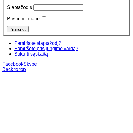
Slaptažodis
Prisiminti mane
Pamiršote slaptažodį?
Pamiršote prisijungimo vardą?
Sukurti sąskaitą
Facebook
Skype
Back to top