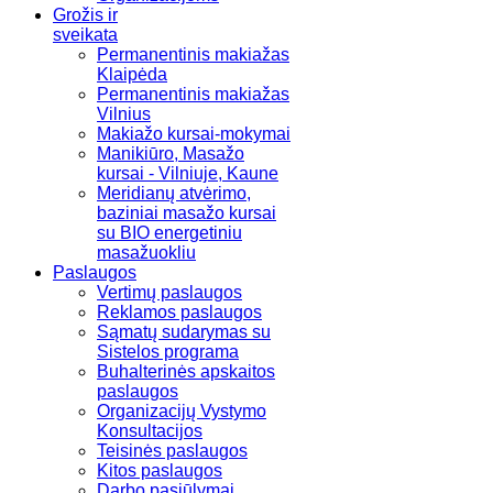
Grožis ir
sveikata
Permanentinis makiažas
Klaipėda
Permanentinis makiažas
Vilnius
Makiažo kursai-mokymai
Manikiūro, Masažo
kursai - Vilniuje, Kaune
Meridianų atvėrimo,
baziniai masažo kursai
su BIO energetiniu
masažuokliu
Paslaugos
Vertimų paslaugos
Reklamos paslaugos
Sąmatų sudarymas su
Sistelos programa
Buhalterinės apskaitos
paslaugos
Organizacijų Vystymo
Konsultacijos
Teisinės paslaugos
Kitos paslaugos
Darbo pasiūlymai