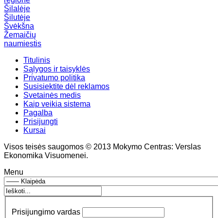
Šilalėje
Šilutėje
Švėkšna
Žemaičių
naumiestis
Titulinis
Sąlygos ir taisyklės
Privatumo politika
Susisiektite dėl reklamos
Svetainės medis
Kaip veikia sistema
Pagalba
Prisijungti
Kursai
Visos teisės saugomos © 2013 Mokymo Centras: Verslas
Ekonomika Visuomenei.
Menu
Prisijungimo vardas