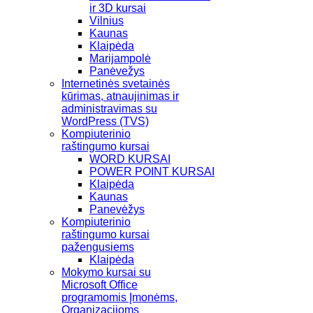
ir 3D kursai
Vilnius
Kaunas
Klaipėda
Marijampolė
Panėvežys
Internetinės svetainės
kūrimas, atnaujinimas ir
administravimas su
WordPress (TVS)
Kompiuterinio
raštingumo kursai
WORD KURSAI
POWER POINT KURSAI
Klaipėda
Kaunas
Panevėžys
Kompiuterinio
raštingumo kursai
pažengusiems
Klaipėda
Mokymo kursai su
Microsoft Office
programomis Įmonėms,
Organizacijoms