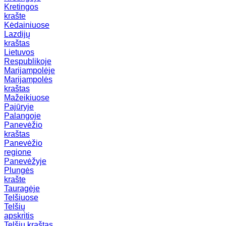
Kretingos
krašte
Kėdainiuose
Lazdijų
kraštas
Lietuvos
Respublikoje
Marijampolėje
Marijampolės
kraštas
Mažeikiuose
Pajūryje
Palangoje
Panevėžio
kraštas
Panevėžio
regione
Panevėžyje
Plungės
krašte
Tauragėje
Telšiuose
Telšių
apskritis
Telšių kraštas