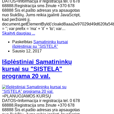
DATOS<Informacija ir registracija tel. 0 678
68888.Registracija sms žinute +370 678
68888 Šis el.pašto adresas yra apsaugotas
nuo šiukšlių. Jums reikia įgalinti JavaScript,
kad peržiūrėti jį.
document.getElementById('cloakd8aaa2e97029d49d620fa54
= ''; var prefix = 'ma' + 'il' + 'to'; var…
Skaityti daugiau ...
Paskelbtas
Sąmatininkų kursai
išplėstiniai su "SISTELA"
Sausio 12, 2017
Išplėstiniai Sąmatininkų
kursai su "SISTELA"
programa 20 val.
>PLANUOJAMOS KURSŲ
DATOS<Informacija ir registracija tel. 0 678
68888.Registracija sms žinute +370 678
68888 Šis el.pašto adresas yra apsaugotas