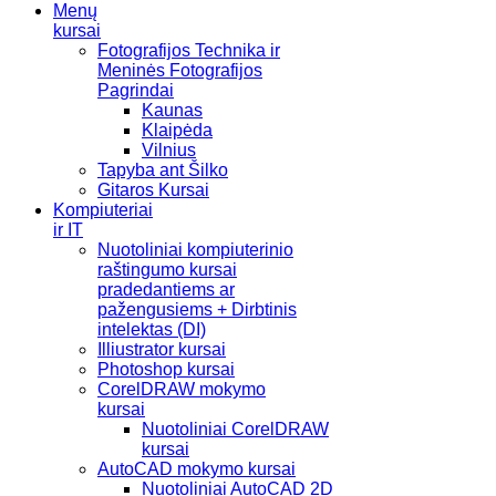
Menų
kursai
Fotografijos Technika ir
Meninės Fotografijos
Pagrindai
Kaunas
Klaipėda
Vilnius
Tapyba ant Šilko
Gitaros Kursai
Kompiuteriai
ir IT
Nuotoliniai kompiuterinio
raštingumo kursai
pradedantiems ar
pažengusiems + Dirbtinis
intelektas (DI)
Illiustrator kursai
Photoshop kursai
CorelDRAW mokymo
kursai
Nuotoliniai CorelDRAW
kursai
AutoCAD mokymo kursai
Nuotoliniai AutoCAD 2D