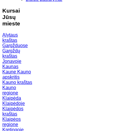
Kursai
Jūsų
mieste
Alytaus
kraštas
Gargžduose
Gargždų
kraštas
Jonavoje
Kaunas
Kaune
Kauno
apskritis
Kauno kraštas
Kauno
regione
Klaipėda
Klaipėdoje
Klaipėdos
kraštas
Klaipėos
regione
Kretingoje