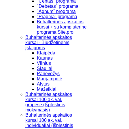
"Centas" programa
"Debetas" programa
"Agnum" programa
"Pragma" programa
Buhalterinės apskaitos
kursai + su kompiuterine
programa Site.pro
Buhalterinės apskaitos
kursai - Biudžetinėms
įstaigoms
Klaipėda
Kaunas
Vilnius
Šiauliai
Panevėžys
Marijampolė
Alytus
Mažeikiai
Buhalterinės apskaitos
kursai 100 ak. val.
grupėse (Išplėstinis
mokymasis)
Buhalterinės apskaitos
kursai 100 ak. val.
Individualiai (Išplėstinis