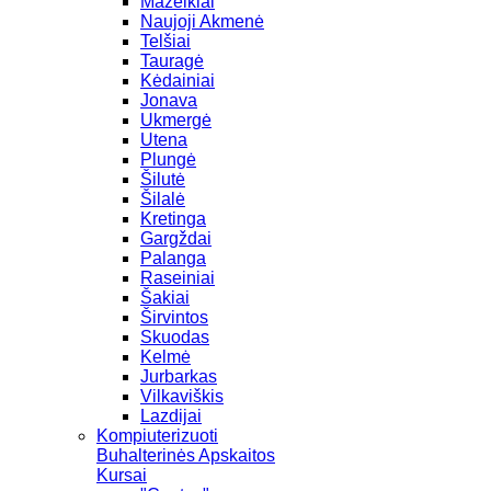
Mažeikiai
Naujoji Akmenė
Telšiai
Tauragė
Kėdainiai
Jonava
Ukmergė
Utena
Plungė
Šilutė
Šilalė
Kretinga
Gargždai
Palanga
Raseiniai
Šakiai
Širvintos
Skuodas
Kelmė
Jurbarkas
Vilkaviškis
Lazdijai
Kompiuterizuoti
Buhalterinės Apskaitos
Kursai