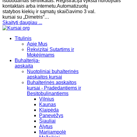
išduodamas sertifikatas. Registracija vyksta nurodytais
kontaktais arba internetu.Automatizuotų
statybos kiekių ir sąmatų skaičiavimo 3 val.
kursai su „Dimetris“…
Skaityti daugiau ...
Titulinis
Apie Mus
Rekvizitai Sutartims ir
Mokėjimams
Buhalterija-
apskaita
Nuotoliniai buhalterinės
apskaitos kursai
Buhalterinės apskaitos
kursai - Pradedantiems ir
Besitobulinantiems
Vilnius
Kaunas
Klaipėda
Panevėžys
Šiauliai
Alytus
Marijampolė