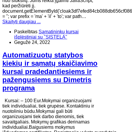
nuo šiukšlių. Jums reikia įgalinti JavaScript,
kad peržiūrėti jį.
document.getElementById('cloak3df7efed84cb088db656cf086
= ''; var prefix = 'ma' + 'il' + 'to'; var path…
Skaityti daugiau ...
Paskelbtas
Sąmatininkų kursai
išplėstiniai su "SISTELA"
Gegužė 24, 2022
Automatizuotų statybos
kiekių ir sąmatų skaičiavimo
kursai pradedantiesiems ir
pažengusiems su Dimetris
programa
Kursai: – 100 Eur.Mokymai organizuojami
tiek individualiai, tiek grupėse. Kontaktiniu ir
nuotoliniu būdu.Mokymai gali būti
organizuojami tiek darbo dienomis, tiek
savaitgaliais. Mokymų grafikas derinamas
individualiai.Baigusiems mokymus