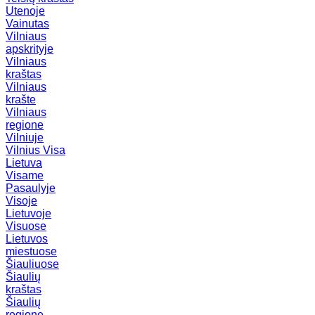
Utenoje
Vainutas
Vilniaus
apskrityje
Vilniaus
kraštas
Vilniaus
krašte
Vilniaus
regione
Vilniuje
Vilnius
Visa
Lietuva
Visame
Pasaulyje
Visoje
Lietuvoje
Visuose
Lietuvos
miestuose
Šiauliuose
Šiaulių
kraštas
Šiaulių
regione