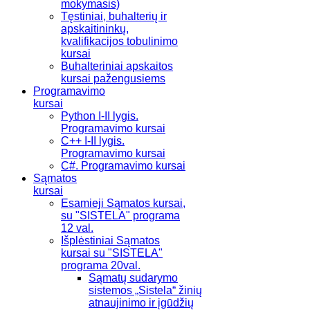
mokymasis)
Tęstiniai, buhalterių ir
apskaitininkų,
kvalifikacijos tobulinimo
kursai
Buhalteriniai apskaitos
kursai pažengusiems
Programavimo
kursai
Python I-II lygis.
Programavimo kursai
C++ I-II lygis.
Programavimo kursai
C#. Programavimo kursai
Sąmatos
kursai
Esamieji Sąmatos kursai,
su "SISTELA" programa
12 val.
Išplėstiniai Sąmatos
kursai su "SISTELA"
programa 20val.
Sąmatų sudarymo
sistemos „Sistela“ žinių
atnaujinimo ir įgūdžių