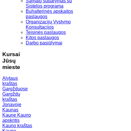
Sąmatų sudarymas su
Sistelos programa
Buhalterinės apskaitos
paslaugos
Organizacijų Vystymo
Konsultacijos
Teisinės paslaugos
Kitos paslaugos
Darbo pasiūlymai
Kursai
Jūsų
mieste
Alytaus
kraštas
Gargžduose
Gargždų
kraštas
Jonavoje
Kaunas
Kaune
Kauno
apskritis
Kauno kraštas
Kauno