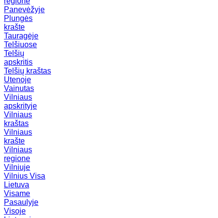
regione
Panevėžyje
Plungės
krašte
Tauragėje
Telšiuose
Telšių
apskritis
Telšių kraštas
Utenoje
Vainutas
Vilniaus
apskrityje
Vilniaus
kraštas
Vilniaus
krašte
Vilniaus
regione
Vilniuje
Vilnius
Visa
Lietuva
Visame
Pasaulyje
Visoje