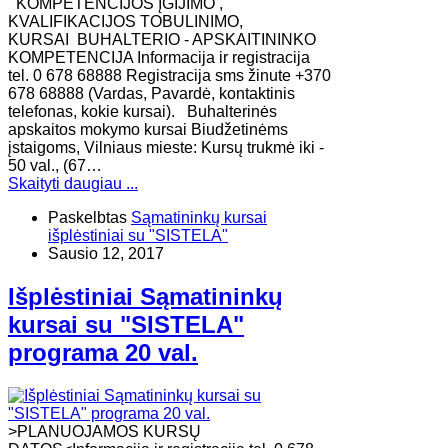
KOMPETENCIJOS ĮGIJIMO ,
KVALIFIKACIJOS TOBULINIMO,
KURSAI BUHALTERIO - APSKAITININKO
KOMPETENCIJA Informacija ir registracija
tel. 0 678 68888 Registracija sms žinute +370
678 68888 (Vardas, Pavardė, kontaktinis
telefonas, kokie kursai). Buhalterinės
apskaitos mokymo kursai Biudžetinėms
įstaigoms, Vilniaus mieste: Kursų trukmė iki -
50 val., (67…
Skaityti daugiau ...
Paskelbtas
Sąmatininkų kursai
išplėstiniai su "SISTELA"
Sausio 12, 2017
Išplėstiniai Sąmatininkų
kursai su "SISTELA"
programa 20 val.
>PLANUOJAMOS KURSŲ