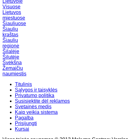
Lietuvoje
Visuose
Lietuvos
miestuose
Šiauliuose
Šiaulių
kraštas
Šiaulių
regione
Šilalėje
Šilutėje
Švėkšna
Žemaičių
naumiestis
Titulinis
Sąlygos ir taisyklės
Privatumo politika
Susisiektite dėl reklamos
Svetainės medis
Kaip veikia sistema
Pagalba
Prisijungti
Kursai