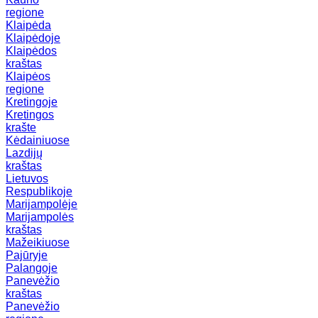
regione
Klaipėda
Klaipėdoje
Klaipėdos
kraštas
Klaipėos
regione
Kretingoje
Kretingos
krašte
Kėdainiuose
Lazdijų
kraštas
Lietuvos
Respublikoje
Marijampolėje
Marijampolės
kraštas
Mažeikiuose
Pajūryje
Palangoje
Panevėžio
kraštas
Panevėžio