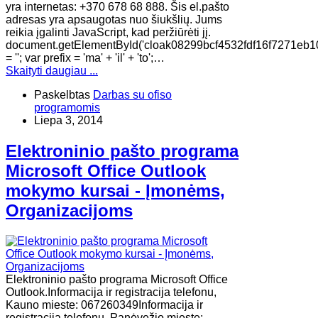
yra internetas: +370 678 68 888. Šis el.pašto
adresas yra apsaugotas nuo šiukšlių. Jums
reikia įgalinti JavaScript, kad peržiūrėti jį.
document.getElementById('cloak08299bcf4532fdf16f7271eb1
= ''; var prefix = 'ma' + 'il' + 'to';…
Skaityti daugiau ...
Paskelbtas
Darbas su ofiso
programomis
Liepa 3, 2014
Elektroninio pašto programa
Microsoft Office Outlook
mokymo kursai - Įmonėms,
Organizacijoms
Elektroninio pašto programa Microsoft Office
Outlook.Informacija ir registracija telefonu,
Kauno mieste: 067260349Informacija ir
registracija telefonu, Panėvežio mieste: