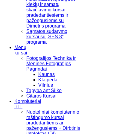
kiekių ir sąmatų
skaičiavimo kursai
pradedantiesiems ir
pažengusiems su
Dimetris programa
Sąmatos sudarymo
kursai su „SES 3“
programa
Menų
kursai
Fotografijos Technika ir
Meninės Fotografijos
Pagrindai
Kaunas
Klaipėda
Vilnius
Tapyba ant Šilko
Gitaros Kursai
Kompiuteriai
ir IT
Nuotoliniai kompiuterinio
raštingumo kursai
pradedantiems ar
pažengusiems + Dirbtinis
intelektas (DI)