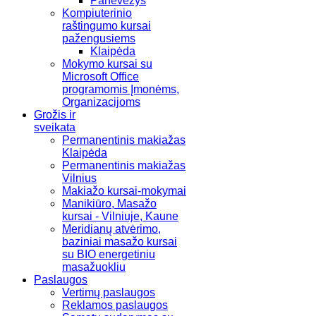
Panevėžys
Kompiuterinio
raštingumo kursai
pažengusiems
Klaipėda
Mokymo kursai su
Microsoft Office
programomis Įmonėms,
Organizacijoms
Grožis ir
sveikata
Permanentinis makiažas
Klaipėda
Permanentinis makiažas
Vilnius
Makiažo kursai-mokymai
Manikiūro, Masažo
kursai - Vilniuje, Kaune
Meridianų atvėrimo,
baziniai masažo kursai
su BIO energetiniu
masažuokliu
Paslaugos
Vertimų paslaugos
Reklamos paslaugos