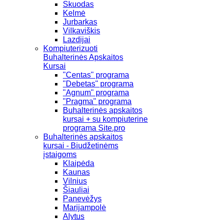
Skuodas
Kelmė
Jurbarkas
Vilkaviškis
Lazdijai
Kompiuterizuoti
Buhalterinės Apskaitos
Kursai
"Centas" programa
"Debetas" programa
"Agnum" programa
"Pragma" programa
Buhalterinės apskaitos
kursai + su kompiuterine
programa Site.pro
Buhalterinės apskaitos
kursai - Biudžetinėms
įstaigoms
Klaipėda
Kaunas
Vilnius
Šiauliai
Panevėžys
Marijampolė
Alytus