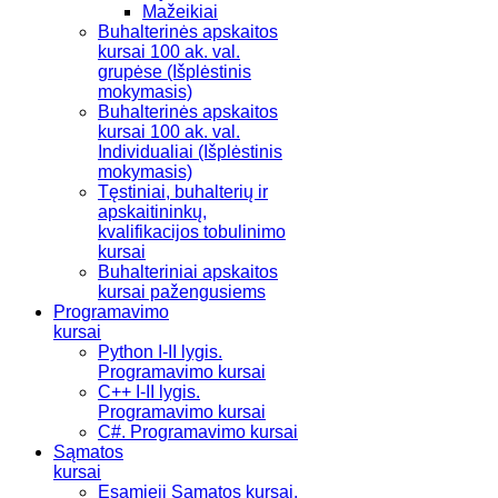
Mažeikiai
Buhalterinės apskaitos
kursai 100 ak. val.
grupėse (Išplėstinis
mokymasis)
Buhalterinės apskaitos
kursai 100 ak. val.
Individualiai (Išplėstinis
mokymasis)
Tęstiniai, buhalterių ir
apskaitininkų,
kvalifikacijos tobulinimo
kursai
Buhalteriniai apskaitos
kursai pažengusiems
Programavimo
kursai
Python I-II lygis.
Programavimo kursai
C++ I-II lygis.
Programavimo kursai
C#. Programavimo kursai
Sąmatos
kursai
Esamieji Sąmatos kursai,