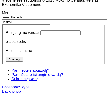
Visos teisės saugomos © 2013 Mokymo Centras: Verslas
Ekonomika Visuomenei.
Menu
Prisijungimo vardas
Slaptažodis
Prisiminti mane
Pamiršote slaptažodį?
Pamiršote prisijungimo vardą?
Sukurti sąskaitą
Facebook
Skype
Back to top