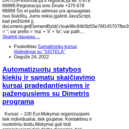
DATOS<Informacija ir registracija tel. 0 678
68888.Registracija sms žinute +370 678
68888 Šis el.pašto adresas yra apsaugotas
nuo šiukšlių. Jums reikia įgalinti JavaScript,
kad peržiūrėti jį.
document.getElementById('cloak96c84b5b55e76f145707fbe3
= ''; var prefix = 'ma' + 'il' + 'to'; var path…
Skaityti daugiau ...
Paskelbtas
Sąmatininkų kursai
išplėstiniai su "SISTELA"
Gegužė 24, 2022
Automatizuotų statybos
kiekių ir sąmatų skaičiavimo
kursai pradedantiesiems ir
pažengusiems su Dimetris
programa
Kursai: – 100 Eur.Mokymai organizuojami
tiek individualiai, tiek grupėse. Kontaktiniu ir
nuotoliniu būdu.Mokymai gali būti