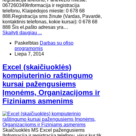
067260349Informacija ir registracija
telefonu, Klaipėdojos mieste: 0 678 68
888.Registracija sms žinute (Vardas, Pavardė,
kontaktinis telefonas, kokie kursai): 0 678 68
888 Šis el.pašto adresas yra…
Skaityti daugiau ...
Paskelbtas
Darbas su ofiso
programomis
Liepa 7, 2014
Excel (skaičiuoklės)
kompiuterinio raštingumo
kursai pažengusiems
Įmonėms, Organizacijoms ir
Fiziniams asmenims
Skaičiuoklės MS Excel pažengusiems
!Informacija ir registracija telefonu, visur kur tik