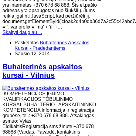
yra internetas +370 678 68 888. Šis el.pašto
adresas yra apsaugotas nuo šiukšlių. Jums
reikia įgalinti JavaScript, kad peržiūrėti jį.
document.getElementById('cloak2d4b0db36d7a2c55c42abc7
= ''; var prefix = 'ma' + 'il' +…
Skaityti daugiau ...
Paskelbtas
Buhalterinės Apskaitos
Kursai - Pradedantiems
Sausio 12, 2014
Buhalterinės apskaitos
kursai - Vilnius
KOMPETENCIJOS ĮGIJIMO,
KVALIFIKACIJOS TOBULINIMO
KURSAI BUHALTERIO - APSKAITININKO
KOMPETENCIJA Informacija ir registracija
grupėse, tel.: +370 678 68 888. Atsakingas
asmuo: Vytas
EidikaitisRegistracija sms žinute +370 678
68888 (Vardas, Pavardė, kontaktinis