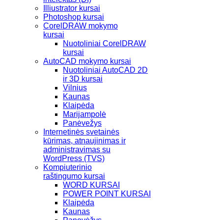
Illiustrator kursai
Photoshop kursai
CorelDRAW mokymo
kursai
Nuotoliniai CorelDRAW
kursai
AutoCAD mokymo kursai
Nuotoliniai AutoCAD 2D
ir 3D kursai
Vilnius
Kaunas
Klaipėda
Marijampolė
Panėvežys
Internetinės svetainės
kūrimas, atnaujinimas ir
administravimas su
WordPress (TVS)
Kompiuterinio
raštingumo kursai
WORD KURSAI
POWER POINT KURSAI
Klaipėda
Kaunas