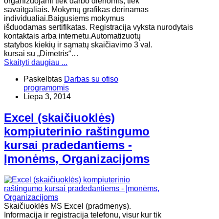
organizuojami tiek darbo dienomis, tiek
savaitgaliais. Mokymų grafikas derinamas
individualiai.Baigusiems mokymus
išduodamas sertifikatas. Registracija vyksta nurodytais
kontaktais arba internetu.Automatizuotų
statybos kiekių ir sąmatų skaičiavimo 3 val.
kursai su „Dimetris“…
Skaityti daugiau ...
Paskelbtas
Darbas su ofiso
programomis
Liepa 3, 2014
Excel (skaičiuoklės)
kompiuterinio raštingumo
kursai pradedantiems -
Įmonėms, Organizacijoms
Skaičiuoklės MS Excel (pradmenys).
Informacija ir registracija telefonu, visur kur tik