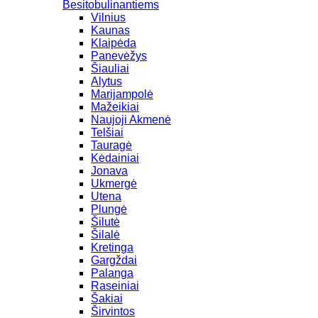
Besitobulinantiems
Vilnius
Kaunas
Klaipėda
Panevėžys
Šiauliai
Alytus
Marijampolė
Mažeikiai
Naujoji Akmenė
Telšiai
Tauragė
Kėdainiai
Jonava
Ukmergė
Utena
Plungė
Šilutė
Šilalė
Kretinga
Gargždai
Palanga
Raseiniai
Šakiai
Širvintos