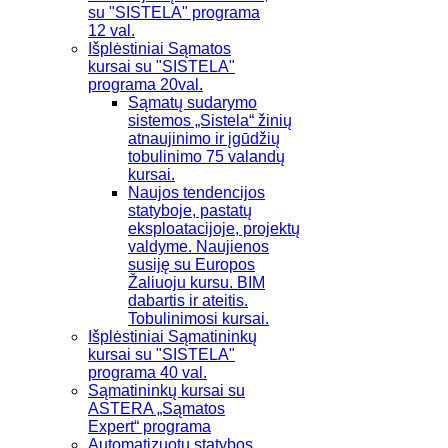
su "SISTELA" programa
12 val.
Išplėstiniai Sąmatos
kursai su "SISTELA"
programa 20val.
Sąmatų sudarymo
sistemos „Sistela“ žinių
atnaujinimo ir įgūdžių
tobulinimo 75 valandų
kursai.
Naujos tendencijos
statyboje, pastatų
eksploatacijoje, projektų
valdyme. Naujienos
susiję su Europos
Žaliuoju kursu. BIM
dabartis ir ateitis.
Tobulinimosi kursai.
Išplėstiniai Sąmatininkų
kursai su "SISTELA"
programa 40 val.
Sąmatininkų kursai su
ASTERA „Sąmatos
Expert“ programa
Automatizuotų statybos