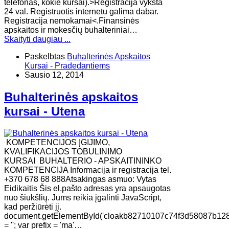
telefonas, kokie kursai).>Registracija vyksta
24 val. Registruotis internetu galima dabar.
Registracija nemokamai<.Finansinės
apskaitos ir mokesčių buhalteriniai…
Skaityti daugiau ...
Paskelbtas
Buhalterinės Apskaitos
Kursai - Pradedantiems
Sausio 12, 2014
Buhalterinės apskaitos
kursai - Utena
KOMPETENCIJOS ĮGIJIMO,
KVALIFIKACIJOS TOBULINIMO
KURSAI BUHALTERIO - APSKAITININKO
KOMPETENCIJA Informacija ir registracija tel.
+370 678 68 888Atsakingas asmuo: Vytas
Eidikaitis Šis el.pašto adresas yra apsaugotas
nuo šiukšlių. Jums reikia įgalinti JavaScript,
kad peržiūrėti jį.
document.getElementById('cloakb82710107c74f3d58087b12
= ''; var prefix = 'ma'…