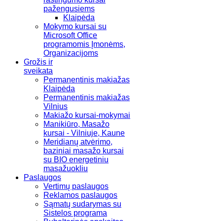
pažengusiems
Klaipėda
Mokymo kursai su
Microsoft Office
programomis Įmonėms,
Organizacijoms
Grožis ir
sveikata
Permanentinis makiažas
Klaipėda
Permanentinis makiažas
Vilnius
Makiažo kursai-mokymai
Manikiūro, Masažo
kursai - Vilniuje, Kaune
Meridianų atvėrimo,
baziniai masažo kursai
su BIO energetiniu
masažuokliu
Paslaugos
Vertimų paslaugos
Reklamos paslaugos
Sąmatų sudarymas su
Sistelos programa