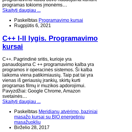
programas tokioms įmonėms…
Skaityti daugiau ...
Paskelbtas
Programavimo kursai
Rugpjūtis 6, 2021
C++ I-II lygis. Programavimo
kursai
C++. Pagrindinė sritis, kurioje yra
panaudojama C ++ programavimo kalba yra
programos ir operacinės sistemos. Ši kalba
laikoma viena patikimiausių. Taip pat tai yra
vienas iš geriausių įrankių, skirtų kurti
programas filmų ir muzikos apdorojimui.
Pavyzdžiai: Google Chrome, Amazon
svetainės…
Skaityti daugiau ...
Paskelbtas
Meridianų atvėrimo, baziniai
masažo kursai su BIO energetiniu
masažuokliu
Birželio 28, 2017