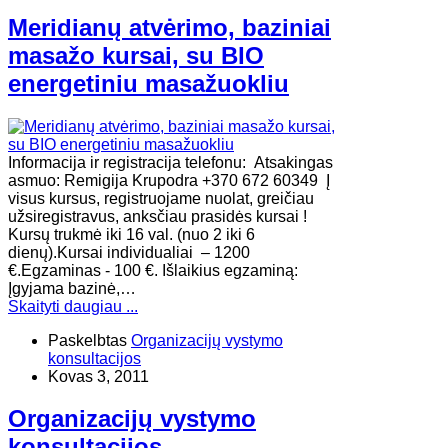
Meridianų atvėrimo, baziniai
masažo kursai, su BIO
energetiniu masažuokliu
Informacija ir registracija telefonu: Atsakingas
asmuo: Remigija Krupodra +370 672 60349 Į
visus kursus, registruojame nuolat, greičiau
užsiregistravus, anksčiau prasidės kursai !
Kursų trukmė iki 16 val. (nuo 2 iki 6
dienų).Kursai individualiai – 1200
€.Egzaminas - 100 €. Išlaikius egzaminą:
Įgyjama bazinė,…
Skaityti daugiau ...
Paskelbtas
Organizacijų vystymo
konsultacijos
Kovas 3, 2011
Organizacijų vystymo
konsultacijos