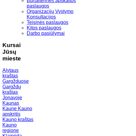
Buhalterinės apskaitos
paslaugos
Organizacijų Vystymo
Konsultacijos
Teisinės paslaugos
Kitos paslaugos
Darbo pasiūlymai
Kursai
Jūsų
mieste
Alytaus
kraštas
Gargžduose
Gargždų
kraštas
Jonavoje
Kaunas
Kaune
Kauno
apskritis
Kauno kraštas
Kauno
regione
Klaipėda