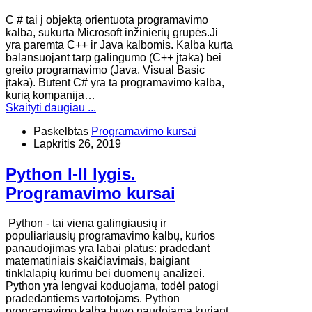
​C # tai į objektą orientuota programavimo
kalba, sukurta Microsoft inžinierių grupės.Ji
yra paremta C++ ir Java kalbomis. Kalba kurta
balansuojant tarp galingumo (C++ įtaka) bei
greito programavimo (Java, Visual Basic
įtaka). Būtent C# yra ta programavimo kalba,
kurią kompanija…
Skaityti daugiau ...
Paskelbtas
Programavimo kursai
Lapkritis 26, 2019
Python I-II lygis.
Programavimo kursai
Python - tai viena galingiausių ir
populiariausių programavimo kalbų, kurios
panaudojimas yra labai platus: pradedant
matematiniais skaičiavimais, baigiant
tinklalapių kūrimu bei duomenų analizei.
Python yra lengvai koduojama, todėl patogi
pradedantiems vartotojams. Python
programavimo kalba buvo naudojama kuriant