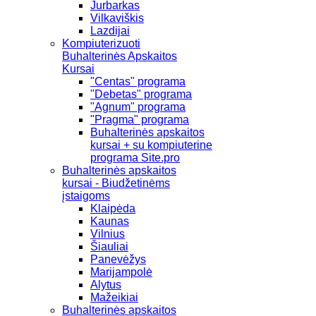
Jurbarkas
Vilkaviškis
Lazdijai
Kompiuterizuoti
Buhalterinės Apskaitos
Kursai
"Centas" programa
"Debetas" programa
"Agnum" programa
"Pragma" programa
Buhalterinės apskaitos
kursai + su kompiuterine
programa Site.pro
Buhalterinės apskaitos
kursai - Biudžetinėms
įstaigoms
Klaipėda
Kaunas
Vilnius
Šiauliai
Panevėžys
Marijampolė
Alytus
Mažeikiai
Buhalterinės apskaitos