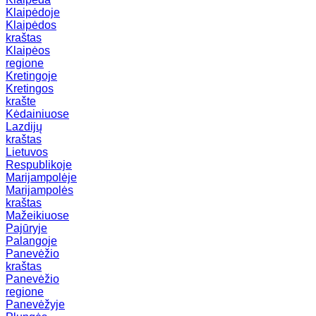
Klaipėdoje
Klaipėdos
kraštas
Klaipėos
regione
Kretingoje
Kretingos
krašte
Kėdainiuose
Lazdijų
kraštas
Lietuvos
Respublikoje
Marijampolėje
Marijampolės
kraštas
Mažeikiuose
Pajūryje
Palangoje
Panevėžio
kraštas
Panevėžio
regione
Panevėžyje