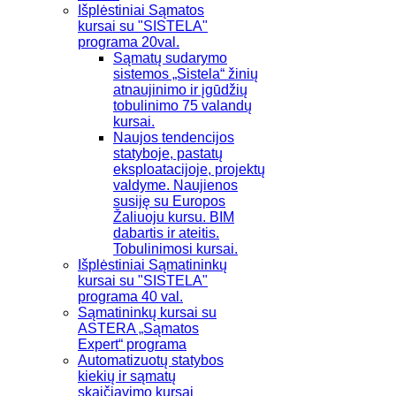
Išplėstiniai Sąmatos
kursai su "SISTELA"
programa 20val.
Sąmatų sudarymo
sistemos „Sistela“ žinių
atnaujinimo ir įgūdžių
tobulinimo 75 valandų
kursai.
Naujos tendencijos
statyboje, pastatų
eksploatacijoje, projektų
valdyme. Naujienos
susiję su Europos
Žaliuoju kursu. BIM
dabartis ir ateitis.
Tobulinimosi kursai.
Išplėstiniai Sąmatininkų
kursai su "SISTELA"
programa 40 val.
Sąmatininkų kursai su
ASTERA „Sąmatos
Expert“ programa
Automatizuotų statybos
kiekių ir sąmatų
skaičiavimo kursai