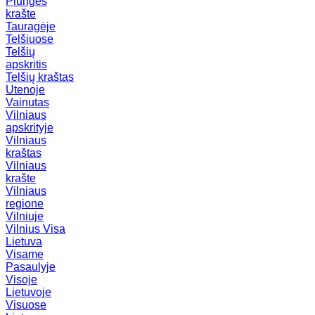
Plungės
krašte
Tauragėje
Telšiuose
Telšių
apskritis
Telšių kraštas
Utenoje
Vainutas
Vilniaus
apskrityje
Vilniaus
kraštas
Vilniaus
krašte
Vilniaus
regione
Vilniuje
Vilnius
Visa
Lietuva
Visame
Pasaulyje
Visoje
Lietuvoje
Visuose