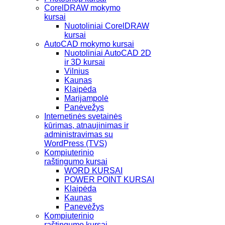
CorelDRAW mokymo
kursai
Nuotoliniai CorelDRAW
kursai
AutoCAD mokymo kursai
Nuotoliniai AutoCAD 2D
ir 3D kursai
Vilnius
Kaunas
Klaipėda
Marijampolė
Panėvežys
Internetinės svetainės
kūrimas, atnaujinimas ir
administravimas su
WordPress (TVS)
Kompiuterinio
raštingumo kursai
WORD KURSAI
POWER POINT KURSAI
Klaipėda
Kaunas
Panevėžys
Kompiuterinio
raštingumo kursai