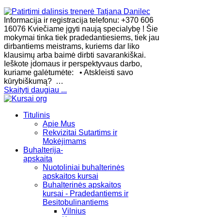
Informacija ir registracija telefonu: +370 606
16076 Kviečiame įgyti naują specialybę ! Šie
mokymai tinka tiek pradedantiesiems, tiek jau
dirbantiems meistrams, kuriems dar liko
klausimų arba baimė dirbti savarankiškai.
Ieškote įdomaus ir perspektyvaus darbo,
kuriame galėtumėte: • Atskleisti savo
kūrybiškumą? …
Skaityti daugiau ...
Titulinis
Apie Mus
Rekvizitai Sutartims ir
Mokėjimams
Buhalterija-
apskaita
Nuotoliniai buhalterinės
apskaitos kursai
Buhalterinės apskaitos
kursai - Pradedantiems ir
Besitobulinantiems
Vilnius