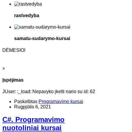
rastvedyba
samatu-sudarymo-kursai
DĖMESIO!
×
Įspėjimas
JUser: :_load: Nepavyko įkelti nario su id: 62
Paskelbtas
Programavimo kursai
Rugpjūtis 6, 2021
C#. Programavimo
nuotoliniai kursai