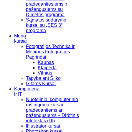
pradedantiesiems ir
pažengusiems su
Dimetris programa
Sąmatos sudarymo
kursai su „SES 3“
programa
Menų
kursai
Fotografijos Technika ir
Meninės Fotografijos
Pagrindai
Kaunas
Klaipėda
Vilnius
Tapyba ant Šilko
Gitaros Kursai
Kompiuteriai
ir IT
Nuotoliniai kompiuterinio
raštingumo kursai
pradedantiems ar
pažengusiems + Dirbtinis
intelektas (DI)
Illiustrator kursai
Photoshop kursai