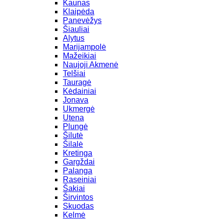
Kaunas
Klaipėda
Panevėžys
Šiauliai
Alytus
Marijampolė
Mažeikiai
Naujoji Akmenė
Telšiai
Tauragė
Kėdainiai
Jonava
Ukmergė
Utena
Plungė
Šilutė
Šilalė
Kretinga
Gargždai
Palanga
Raseiniai
Šakiai
Širvintos
Skuodas
Kelmė