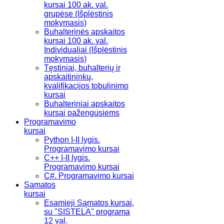
kursai 100 ak. val.
grupėse (Išplėstinis
mokymasis)
Buhalterinės apskaitos
kursai 100 ak. val.
Individualiai (Išplėstinis
mokymasis)
Tęstiniai, buhalterių ir
apskaitininkų,
kvalifikacijos tobulinimo
kursai
Buhalteriniai apskaitos
kursai pažengusiems
Programavimo
kursai
Python I-II lygis.
Programavimo kursai
C++ I-II lygis.
Programavimo kursai
C#. Programavimo kursai
Sąmatos
kursai
Esamieji Sąmatos kursai,
su "SISTELA" programa
12 val.