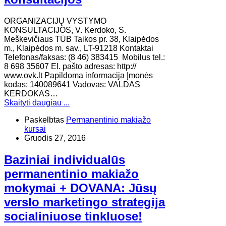
ORGANIZACIJŲ VYSTYMO
KONSULTACIJOS, V. Kerdoko, S.
Meškevičiaus TŪB Taikos pr. 38, Klaipėdos
m., Klaipėdos m. sav., LT-91218 Kontaktai
Telefonas/faksas: (8 46) 383415 Mobilus tel.:
8 698 35607 El. pašto adresas: http://
www.ovk.lt Papildoma informacija Įmonės
kodas: 140089641 Vadovas: VALDAS
KERDOKAS…
Skaityti daugiau ...
Paskelbtas
Permanentinio makiažo
kursai
Gruodis 27, 2016
Baziniai individualūs
permanentinio makiažo
mokymai + DOVANA: Jūsų
verslo marketingo strategija
socialiniuose tinkluose!