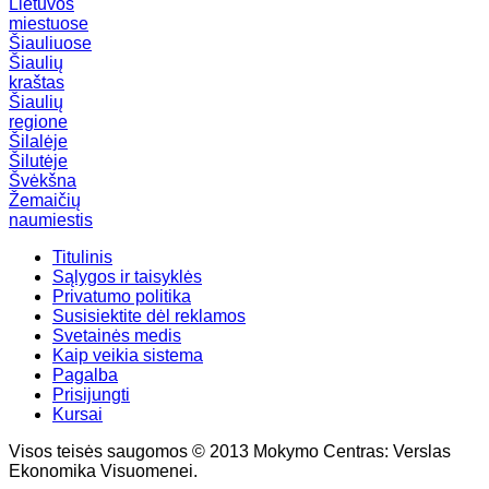
Lietuvos
miestuose
Šiauliuose
Šiaulių
kraštas
Šiaulių
regione
Šilalėje
Šilutėje
Švėkšna
Žemaičių
naumiestis
Titulinis
Sąlygos ir taisyklės
Privatumo politika
Susisiektite dėl reklamos
Svetainės medis
Kaip veikia sistema
Pagalba
Prisijungti
Kursai
Visos teisės saugomos © 2013 Mokymo Centras: Verslas
Ekonomika Visuomenei.