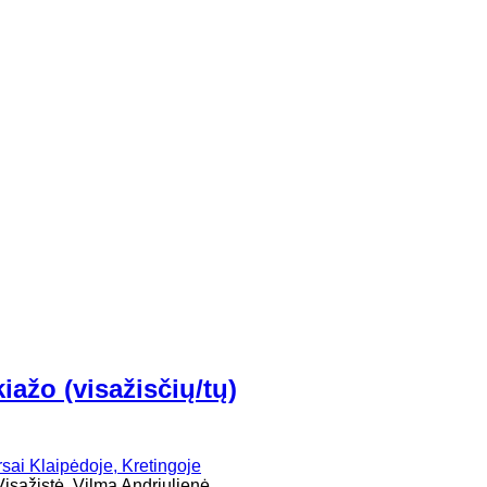
ažo (visažisčių/tų)
Visažistė, Vilma Andriulienė