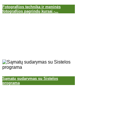
Fotografijos technika ir meninės
fotografijos pagrindų kursai -...
Sąmatų sudarymas su Sistelos
programa