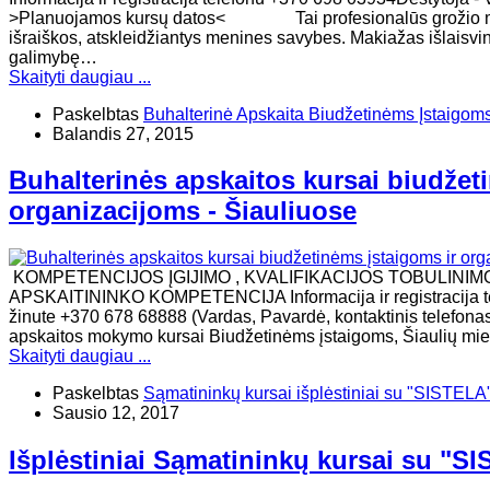
>Planuojamos kursų datos< Tai profesionalūs grožio meno
išraiškos, atskleidžiantys menines savybes. Makiažas išlaisvina
galimybę…
Skaityti daugiau ...
Paskelbtas
Buhalterinė Apskaita Biudžetinėms Įstaigom
Balandis 27, 2015
Buhalterinės apskaitos kursai biudžet
organizacijoms - Šiauliuose
KOMPETENCIJOS ĮGIJIMO , KVALIFIKACIJOS TOBULINIM
APSKAITININKO KOMPETENCIJA Informacija ir registracija tel
žinute +370 678 68888 (Vardas, Pavardė, kontaktinis telefonas
apskaitos mokymo kursai Biudžetinėms įstaigoms, Šiaulių mies
Skaityti daugiau ...
Paskelbtas
Sąmatininkų kursai išplėstiniai su "SISTELA
Sausio 12, 2017
Išplėstiniai Sąmatininkų kursai su "S