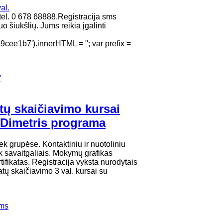
. 0 678 68888.Registracija sms
 šiukšlių. Jums reikia įgalinti
e1b7').innerHTML = ''; var prefix =
"
tų skaičiavimo kursai
 Dimetris programa
ek grupėse. Kontaktiniu ir nuotoliniu
k savaitgaliais. Mokymų grafikas
ikatas. Registracija vyksta nurodytais
tų skaičiavimo 3 val. kursai su
ems