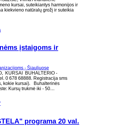
 kursai, suteikiantys harmonijos ir
 kiekvieno natūralų grožį ir suteikia
s
inėms įstaigoms ir
O, KURSAI BUHALTERIO -
. 0 678 68888. Registracija sms
, kokie kursai). Buhalterinės
te: Kursų trukmė iki - 50…
"
ISTELA" programa 20 val.