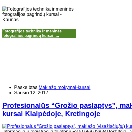
Fotografijos technika ir meninės
fotografijos pagrindų kursai -...
Paskelbtas
Makiažo mokymai-kursai
Sausio 12, 2017
Profesionalūs “Grožio paslaptys”, maki
kursai Klaipėdoje, Kretingoje
Informacija ir registracija telefonu +370 698 03934Dėstytoja - 