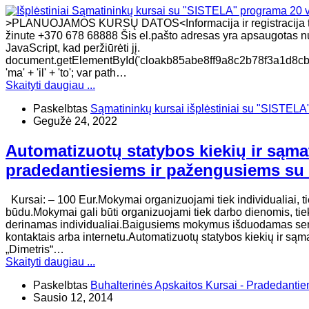
>PLANUOJAMOS KURSŲ DATOS<Informacija ir registracija tel
žinute +370 678 68888 Šis el.pašto adresas yra apsaugotas nuo
JavaScript, kad peržiūrėti jį.
document.getElementById('cloakb85abe8ff9a8c2b78f3a1d8cb9ce
'ma' + 'il' + 'to'; var path…
Skaityti daugiau ...
Paskelbtas
Sąmatininkų kursai išplėstiniai su "SISTELA
Gegužė 24, 2022
Automatizuotų statybos kiekių ir sąma
pradedantiesiems ir pažengusiems su
Kursai: – 100 Eur.Mokymai organizuojami tiek individualiai, ti
būdu.Mokymai gali būti organizuojami tiek darbo dienomis, tie
derinamas individualiai.Baigusiems mokymus išduodamas sertif
kontaktais arba internetu.Automatizuotų statybos kiekių ir sąma
„Dimetris“…
Skaityti daugiau ...
Paskelbtas
Buhalterinės Apskaitos Kursai - Pradedanti
Sausio 12, 2014