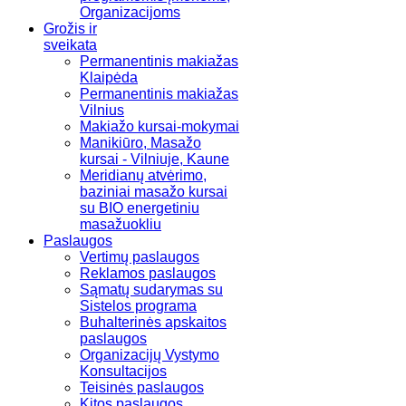
Organizacijoms
Grožis ir
sveikata
Permanentinis makiažas
Klaipėda
Permanentinis makiažas
Vilnius
Makiažo kursai-mokymai
Manikiūro, Masažo
kursai - Vilniuje, Kaune
Meridianų atvėrimo,
baziniai masažo kursai
su BIO energetiniu
masažuokliu
Paslaugos
Vertimų paslaugos
Reklamos paslaugos
Sąmatų sudarymas su
Sistelos programa
Buhalterinės apskaitos
paslaugos
Organizacijų Vystymo
Konsultacijos
Teisinės paslaugos
Kitos paslaugos