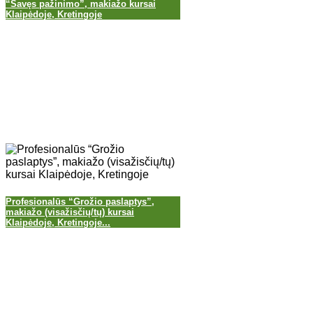
“Savęs pažinimo”, makiažo kursai
Klaipėdoje, Kretingoje
Profesionalūs “Grožio paslaptys”,
makiažo (visažisčių/tų) kursai
Klaipėdoje, Kretingoje...