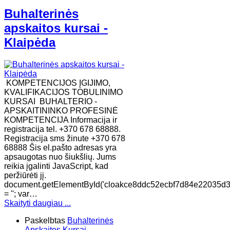
Buhalterinės
apskaitos kursai -
Klaipėda
KOMPETENCIJOS ĮGIJIMO,
KVALIFIKACIJOS TOBULINIMO
KURSAI BUHALTERIO -
APSKAITININKO PROFESINĖ
KOMPETENCIJA Informacija ir
registracija tel. +370 678 68888.
Registracija sms žinute +370 678
68888 Šis el.pašto adresas yra
apsaugotas nuo šiukšlių. Jums
reikia įgalinti JavaScript, kad
peržiūrėti jį.
document.getElementById('cloakce8ddc52ecbf7d84e22035d
= ''; var…
Skaityti daugiau ...
Paskelbtas
Buhalterinės
Apskaitos Kursai -