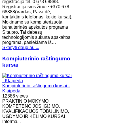
registracija tel. 0 678 68888.
Registracija sms žinute +370 678
68888(Vardas, Pavardė,
kontaktinis telefonas, kokie kursai).
Mokiname su kompiuterizuota
buhalterinės apskaitos programa
Site.pro. Tai debesų
technologijomis sukurta apskaitos
programa, pasiekiama iš…
Skaityti daugiau ...
Kompiuterinio raštingumo
kursai
Kompiuterinio raštingumo kursai -
Klaipėda
12386 views
PRAKTINIO MOKYMO,
KOMPETENCIJOS ĮGIJIMO,
KVALIFIKACIJOS TOBULINIMO,
UGDYMO IR KĖLIMO KURSAI
Informa...