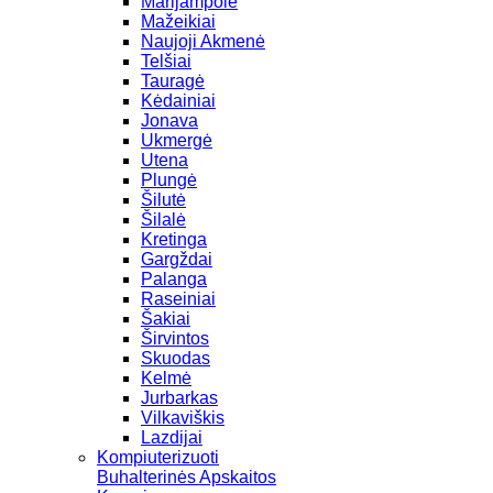
Marijampolė
Mažeikiai
Naujoji Akmenė
Telšiai
Tauragė
Kėdainiai
Jonava
Ukmergė
Utena
Plungė
Šilutė
Šilalė
Kretinga
Gargždai
Palanga
Raseiniai
Šakiai
Širvintos
Skuodas
Kelmė
Jurbarkas
Vilkaviškis
Lazdijai
Kompiuterizuoti
Buhalterinės Apskaitos