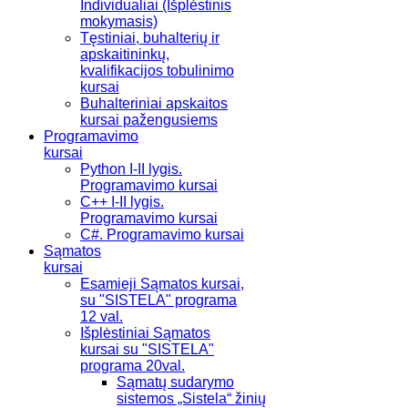
Individualiai (Išplėstinis
mokymasis)
Tęstiniai, buhalterių ir
apskaitininkų,
kvalifikacijos tobulinimo
kursai
Buhalteriniai apskaitos
kursai pažengusiems
Programavimo
kursai
Python I-II lygis.
Programavimo kursai
C++ I-II lygis.
Programavimo kursai
C#. Programavimo kursai
Sąmatos
kursai
Esamieji Sąmatos kursai,
su "SISTELA" programa
12 val.
Išplėstiniai Sąmatos
kursai su "SISTELA"
programa 20val.
Sąmatų sudarymo
sistemos „Sistela“ žinių