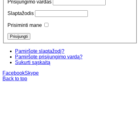
Prisijungimo vardas
Slaptažodis
Prisiminti mane
Pamiršote slaptažodį?
Pamiršote prisijungimo vardą?
Sukurti sąskaitą
Facebook
Skype
Back to top