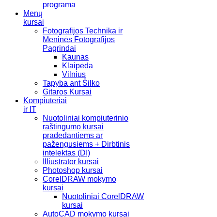
programa
Menų
kursai
Fotografijos Technika ir
Meninės Fotografijos
Pagrindai
Kaunas
Klaipėda
Vilnius
Tapyba ant Šilko
Gitaros Kursai
Kompiuteriai
ir IT
Nuotoliniai kompiuterinio
raštingumo kursai
pradedantiems ar
pažengusiems + Dirbtinis
intelektas (DI)
Illiustrator kursai
Photoshop kursai
CorelDRAW mokymo
kursai
Nuotoliniai CorelDRAW
kursai
AutoCAD mokymo kursai