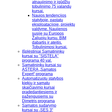
atnaujinimo ir įgūdžių
tobulinimo 75 valandų
kursai.
Naujos tendencijos
statyboje, pastatų
eksploatacijoje, projektų
valdyme. Naujienos
susiję su Europos
Žaliuoju kursu. BIM
dabartis ir ateitis.
Tobulinimosi kursai.
Išplėstiniai Sąmatininkų
kursai su "SISTELA"
programa 40 val.
Sąmatininkų kursai su
ASTERA „Sąmatos
Expert“ programa
Automatizuotų statybos
kiekių ir sąmatų
skaičiavimo kursai
pradedantiesiems ir
pažengusiems su
Dimetris programa
Sąmatos sudarymo
kursai su „SES 3“