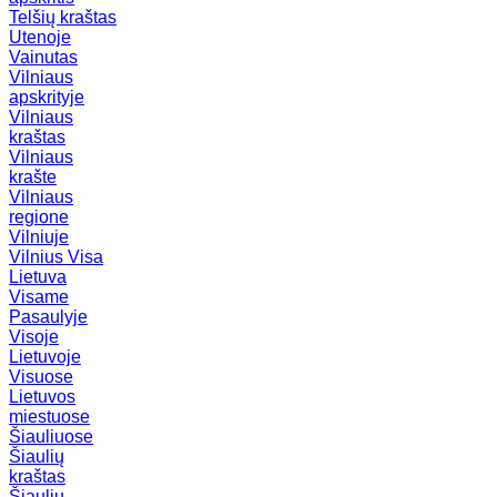
Telšių kraštas
Utenoje
Vainutas
Vilniaus
apskrityje
Vilniaus
kraštas
Vilniaus
krašte
Vilniaus
regione
Vilniuje
Vilnius
Visa
Lietuva
Visame
Pasaulyje
Visoje
Lietuvoje
Visuose
Lietuvos
miestuose
Šiauliuose
Šiaulių
kraštas
Šiaulių