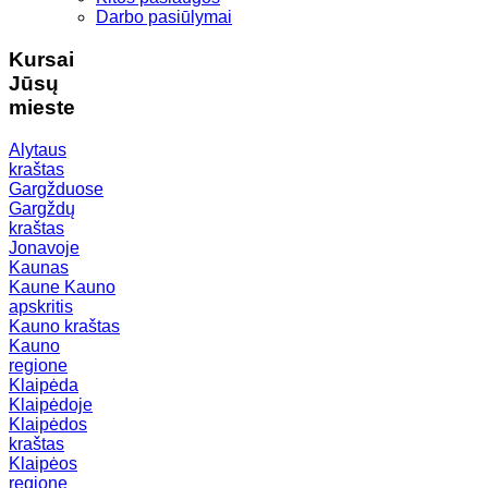
Darbo pasiūlymai
Kursai
Jūsų
mieste
Alytaus
kraštas
Gargžduose
Gargždų
kraštas
Jonavoje
Kaunas
Kaune
Kauno
apskritis
Kauno kraštas
Kauno
regione
Klaipėda
Klaipėdoje
Klaipėdos
kraštas
Klaipėos
regione