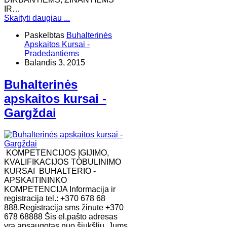
IR…
Skaityti daugiau ...
Paskelbtas
Buhalterinės
Apskaitos Kursai -
Pradedantiems
Balandis 3, 2015
Buhalterinės
apskaitos kursai -
Gargždai
KOMPETENCIJOS ĮGIJIMO,
KVALIFIKACIJOS TOBULINIMO
KURSAI BUHALTERIO -
APSKAITININKO
KOMPETENCIJA Informacija ir
registracija tel.: +370 678 68
888.Registracija sms žinute +370
678 68888 Šis el.pašto adresas
yra apsaugotas nuo šiukšlių. Jums