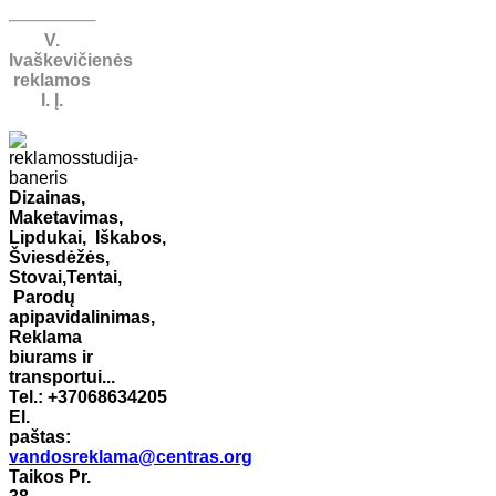
V.
Ivaškevičienės
reklamos
I. Į.
Dizainas,
Maketavimas,
Lipdukai,
Iškabos,
Šviesdėžės,
Stovai,
Tentai,
Parodų
apipavidalinimas,
Reklama
biurams ir
transportui...
Tel.: +37068634205
El.
paštas:
vandosreklama@centras.org
Taikos Pr.