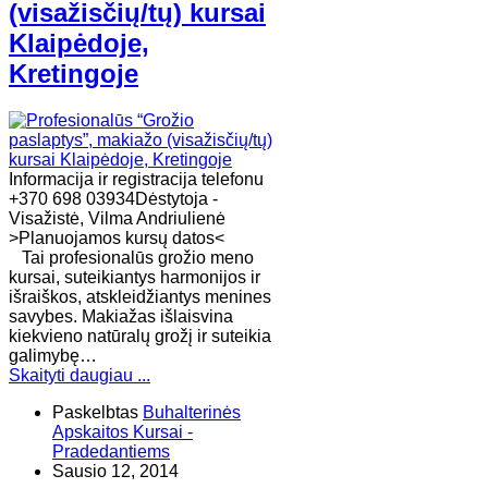
(visažisčių/tų) kursai
Klaipėdoje,
Kretingoje
Informacija ir registracija telefonu
+370 698 03934Dėstytoja -
Visažistė, Vilma Andriulienė
>Planuojamos kursų datos<
Tai profesionalūs grožio meno
kursai, suteikiantys harmonijos ir
išraiškos, atskleidžiantys menines
savybes. Makiažas išlaisvina
kiekvieno natūralų grožį ir suteikia
galimybę…
Skaityti daugiau ...
Paskelbtas
Buhalterinės
Apskaitos Kursai -
Pradedantiems
Sausio 12, 2014