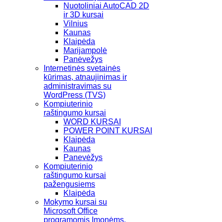
Nuotoliniai AutoCAD 2D
ir 3D kursai
Vilnius
Kaunas
Klaipėda
Marijampolė
Panėvežys
Internetinės svetainės
kūrimas, atnaujinimas ir
administravimas su
WordPress (TVS)
Kompiuterinio
raštingumo kursai
WORD KURSAI
POWER POINT KURSAI
Klaipėda
Kaunas
Panevėžys
Kompiuterinio
raštingumo kursai
pažengusiems
Klaipėda
Mokymo kursai su
Microsoft Office
programomis Įmonėms,