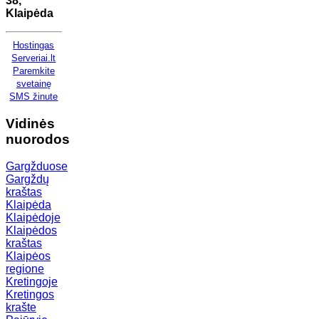
38,
Klaipėda
Hostingas
Serveriai.lt
Paremkite
svetainę
SMS žinute
Vidinės
nuorodos
Gargžduose
Gargždų
kraštas
Klaipėda
Klaipėdoje
Klaipėdos
kraštas
Klaipėos
regione
Kretingoje
Kretingos
krašte