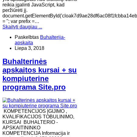
reikia įgalinti JavaScript, kad
peržiūrėti jį.
document.getElementById('cloak7d9ae28df6ac08f1fcbba14eb
= ''; var prefix =…
Skaityti daugiau ...
Paskelbtas
Buhalterija-
apskaita
Liepa 3, 2018
Buhalterinės
apskaitos kursai + su
kompiuterine
programa Site.pro
KOMPETENCIJOS ĮGIJIMO ,
KVALIFIKACIJOS TOBULINIMO,
KURSAI BUHALTERIO -
APSKAITININKO
KOMPETENCIJA Informacija ir