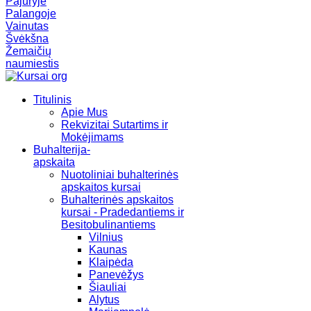
Pajūryje
Palangoje
Vainutas
Švėkšna
Žemaičių
naumiestis
Titulinis
Apie Mus
Rekvizitai Sutartims ir
Mokėjimams
Buhalterija-
apskaita
Nuotoliniai buhalterinės
apskaitos kursai
Buhalterinės apskaitos
kursai - Pradedantiems ir
Besitobulinantiems
Vilnius
Kaunas
Klaipėda
Panevėžys
Šiauliai
Alytus