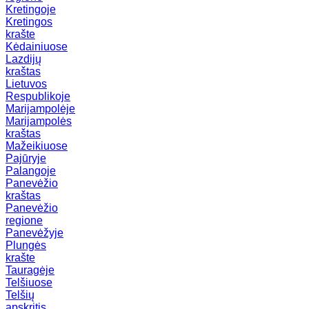
Kretingoje
Kretingos
krašte
Kėdainiuose
Lazdijų
kraštas
Lietuvos
Respublikoje
Marijampolėje
Marijampolės
kraštas
Mažeikiuose
Pajūryje
Palangoje
Panevėžio
kraštas
Panevėžio
regione
Panevėžyje
Plungės
krašte
Tauragėje
Telšiuose
Telšių
apskritis