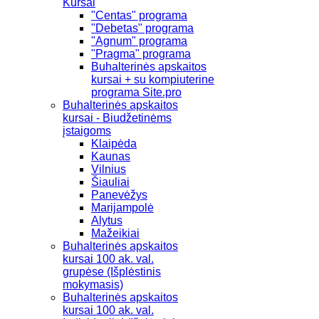
Kursai
"Centas" programa
"Debetas" programa
"Agnum" programa
"Pragma" programa
Buhalterinės apskaitos
kursai + su kompiuterine
programa Site.pro
Buhalterinės apskaitos
kursai - Biudžetinėms
įstaigoms
Klaipėda
Kaunas
Vilnius
Šiauliai
Panevėžys
Marijampolė
Alytus
Mažeikiai
Buhalterinės apskaitos
kursai 100 ak. val.
grupėse (Išplėstinis
mokymasis)
Buhalterinės apskaitos
kursai 100 ak. val.