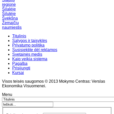
regione
Šilalėje
Šilutėje
Švėkšna
Žemaičių
naumiestis
Titulinis
Sąlygos ir taisyklės
Privatumo politika
Susisiektite dėl reklamos
Svetainės medis
Kaip veikia sistema
Pagalba
Prisijungti
Kursai
Visos teisės saugomos © 2013 Mokymo Centras: Verslas
Ekonomika Visuomenei.
Menu