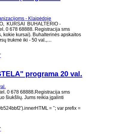
MO, KURSAI BUHALTERIO -
. 0 678 68888. Registracija sms
, kokie kursai). Buhalterinės apskaitos
ų trukmė iki - 50 val.,…
"
ISTELA" programa 20 val.
. 0 678 68888.Registracija sms
 šiukšlių. Jums reikia įgalinti
4bbf2').innerHTML = ''; var prefix =
"