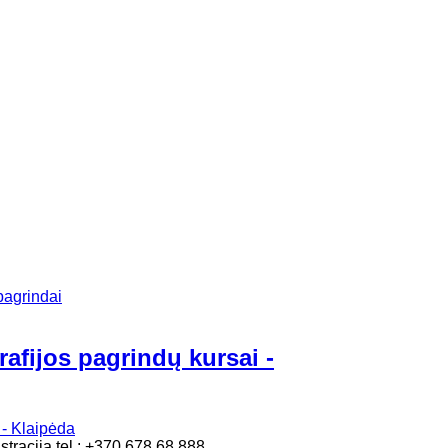
pagrindai
rafijos pagrindų kursai -
stracija tel.: +370 678 68 888.