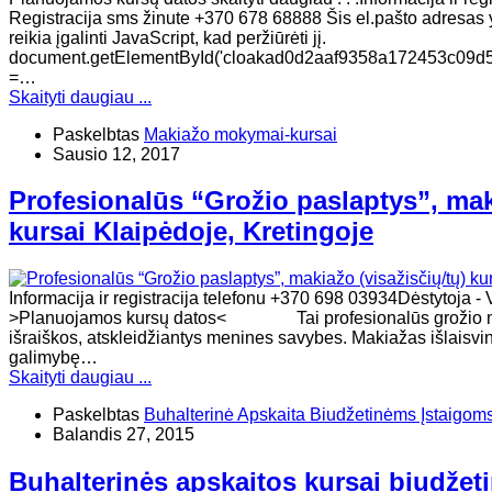
Registracija sms žinute +370 678 68888 Šis el.pašto adresas 
reikia įgalinti JavaScript, kad peržiūrėti jį.
document.getElementById('cloakad0d2aaf9358a172453c09d5552
=…
Skaityti daugiau ...
Paskelbtas
Makiažo mokymai-kursai
Sausio 12, 2017
Profesionalūs “Grožio paslaptys”, maki
kursai Klaipėdoje, Kretingoje
Informacija ir registracija telefonu +370 698 03934Dėstytoja - 
>Planuojamos kursų datos< Tai profesionalūs grožio meno
išraiškos, atskleidžiantys menines savybes. Makiažas išlaisvina
galimybę…
Skaityti daugiau ...
Paskelbtas
Buhalterinė Apskaita Biudžetinėms Įstaigom
Balandis 27, 2015
Buhalterinės apskaitos kursai biudžet