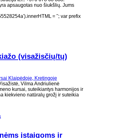
yra apsaugotas nuo šiukšlių. Jums
8254a').innerHTML = ''; var prefix
ažo (visažisčių/tų)
Visažistė, Vilma Andriulienė
 kursai, suteikiantys harmonijos ir
 kiekvieno natūralų grožį ir suteikia
s
inėms įstaigoms ir