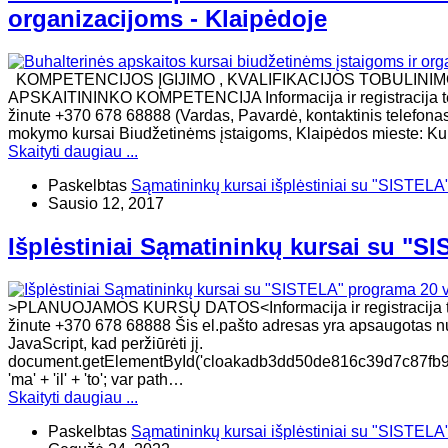
organizacijoms - Klaipėdoje
KOMPETENCIJOS ĮGIJIMO , KVALIFIKACIJOS TOBULINI
APSKAITININKO KOMPETENCIJA Informacija ir registracija tel
žinute +370 678 68888 (Vardas, Pavardė, kontaktinis telefonas
mokymo kursai Biudžetinėms įstaigoms, Klaipėdos mieste: Kurs
Skaityti daugiau ...
Paskelbtas
Sąmatininkų kursai išplėstiniai su "SISTELA
Sausio 12, 2017
Išplėstiniai Sąmatininkų kursai su "S
>PLANUOJAMOS KURSŲ DATOS<Informacija ir registracija tel
žinute +370 678 68888 Šis el.pašto adresas yra apsaugotas nuo
JavaScript, kad peržiūrėti jį.
document.getElementById('cloakadb3dd50de816c39d7c87fb9b52
'ma' + 'il' + 'to'; var path…
Skaityti daugiau ...
Paskelbtas
Sąmatininkų kursai išplėstiniai su "SISTELA