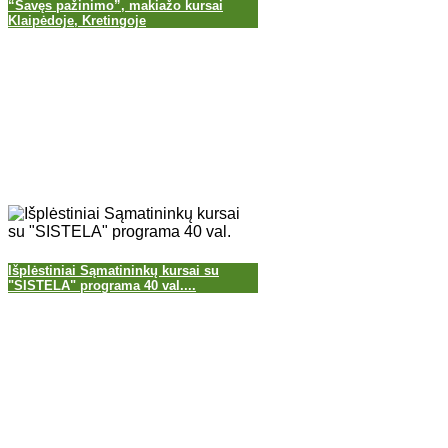
“Savęs pažinimo”, makiažo kursai
Klaipėdoje, Kretingoje
Išplėstiniai Sąmatininkų kursai su
"SISTELA" programa 40 val....