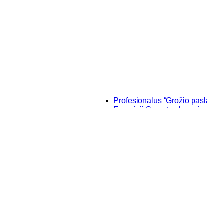
Profesionalūs “Grožio paslaptys”, ma
Esamieji Sąmatos kursai, su "SIST
Baziniai individualūs permanentini
“Savęs pažinimo”, makiažo kursai K