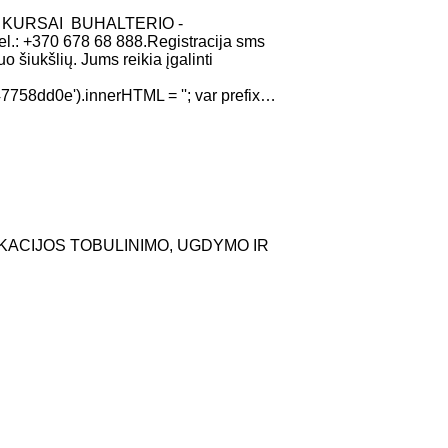
 KURSAI BUHALTERIO -
.: +370 678 68 888.Registracija sms
 šiukšlių. Jums reikia įgalinti
58dd0e').innerHTML = ''; var prefix…
IKACIJOS TOBULINIMO, UGDYMO IR