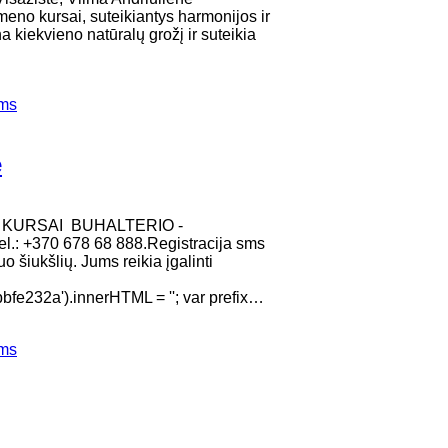
 kursai, suteikiantys harmonijos ir
 kiekvieno natūralų grožį ir suteikia
ems
ė
 KURSAI BUHALTERIO -
.: +370 678 68 888.Registracija sms
 šiukšlių. Jums reikia įgalinti
e232a').innerHTML = ''; var prefix…
ems