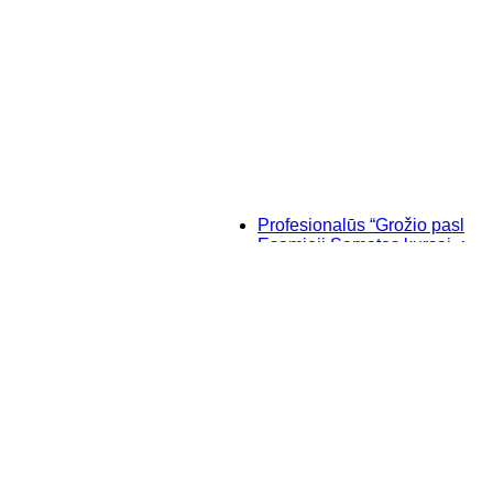
Profesionalūs “Grožio paslaptys”, m
Esamieji Sąmatos kursai, su "SIST
Baziniai individualūs permanentini
“Savęs pažinimo”, makiažo kursai K