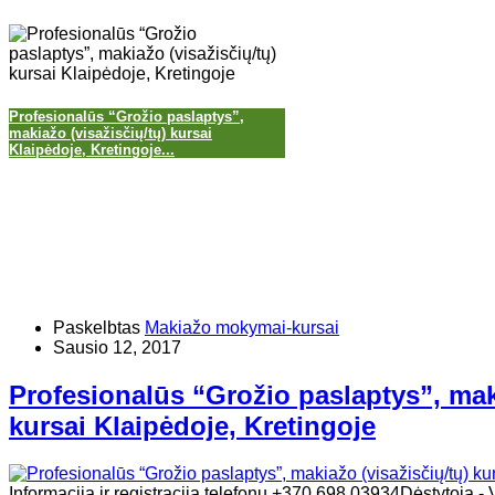
Profesionalūs “Grožio paslaptys”,
makiažo (visažisčių/tų) kursai
Klaipėdoje, Kretingoje...
Paskelbtas
Makiažo mokymai-kursai
Sausio 12, 2017
Profesionalūs “Grožio paslaptys”, maki
kursai Klaipėdoje, Kretingoje
Informacija ir registracija telefonu +370 698 03934Dėstytoja - 