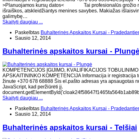
>Planuojamos kursų datos< Tai profesionalūs grožio meno
išraiškos, atskleidžiantys menines savybes. Makiažas išlaisvina
galimybę…
Skaityti daugiau ...
Paskelbtas
Buhalterinės Apskaitos Kursai - Pradedanti
Sausio 12, 2014
Buhalterinės apskaitos kursai - Plung
KOMPETENCIJOS ĮGIJIMO, KVALIFIKACIJOS TOBULINIMO
APSKAITININKO KOMPETENCIJA Informacija ir registracija tel
žinute +370 678 68888 Šis el.pašto adresas yra apsaugotas nuo
JavaScript, kad peržiūrėti jį.
document.getElementById('cloak24f58647f1465fa564b1ab89bbf
Skaityti daugiau ...
Paskelbtas
Buhalterinės Apskaitos Kursai - Pradedanti
Sausio 12, 2014
Buhalterinės apskaitos kursai - Telšiai