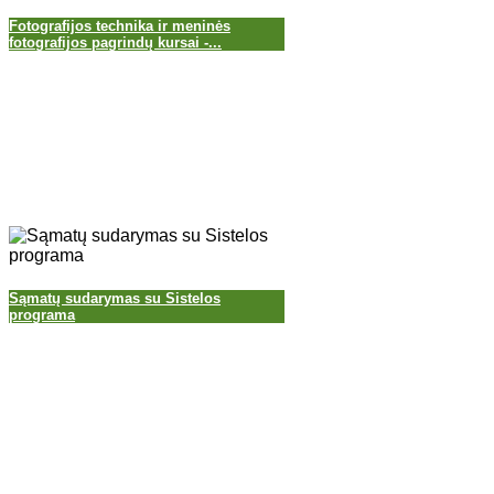
Fotografijos technika ir meninės
fotografijos pagrindų kursai -...
Sąmatų sudarymas su Sistelos
programa