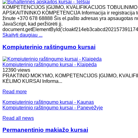
KOMPETENCIJOS ĮGIJIMO, KVALIFIKACIJOS TOBULINIMO
APSKAITININKO KOMPETENCIJA Informacija ir registracija tel
žinute +370 678 68888 Šis el.pašto adresas yra apsaugotas nuo
JavaScript, kad peržiūrėti jį.
document.getElementById('cloakf214eb3cabcd20215739117477
Skaityti daugiau ...
Kompiuterinio raštingumo kursai
Kompiuterinio raštingumo kursai - Klaipėda
12390 views
PRAKTINIO MOKYMO, KOMPETENCIJOS ĮGIJIMO, KVALIF
KĖLIMO KURSAI Informa...
Read more
Kompiuterinio raštingumo kursai - Kaunas
Kompiuterinio raštingumo kursai - Panevėžyje
Read all news
Permanentinio makiažo kursai