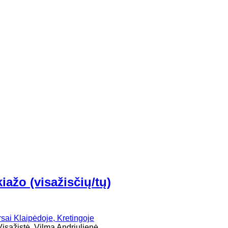
ažo (visažisčių/tų)
Visažistė, Vilma Andriulienė