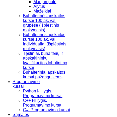
Marijampolė
Alytus
Mažeikiai
Buhalterinės apskaitos
kursai 100 ak. val.
grupėse (Išplėstinis
mokymasis)
Buhalterinės apskaitos
kursai 100 ak. val.
Individualiai (Išplėstinis
mokymasis)
Tęstiniai, buhalterių ir
apskaitininkų,
kvalifikacijos tobulinimo
kursai
Buhalteriniai apskaitos
kursai pažengusiems
Programavimo
kursai
Python I-II lygis.
Programavimo kursai
C++ I-II lygis.
Programavimo kursai
C#. Programavimo kursai
Sąmatos