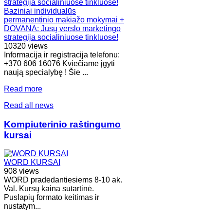
Baziniai individualūs
permanentinio makiažo mokymai +
DOVANA: Jūsų verslo marketingo
strategija socialiniuose tinkluose!
10320 views
Informacija ir registracija telefonu:
+370 606 16076 Kviečiame įgyti
naują specialybę ! Šie ...
Read more
Read all news
Kompiuterinio raštingumo
kursai
WORD KURSAI
908 views
WORD pradedantiesiems 8-10 ak.
Val. Kursų kaina sutartinė.
Puslapių formato keitimas ir
nustatym...