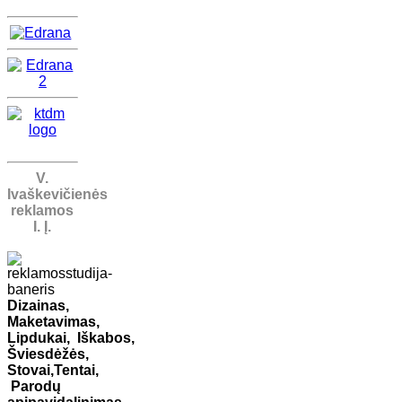
V.
Ivaškevičienės
reklamos
I. Į.
Dizainas,
Maketavimas,
Lipdukai,
Iškabos,
Šviesdėžės,
Stovai,
Tentai,
Parodų