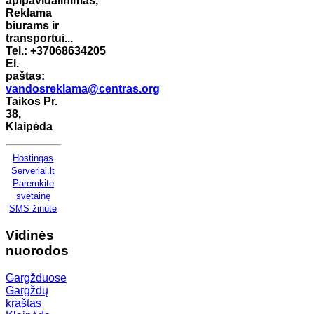
apipavidalinimas,
Reklama
biurams ir
transportui...
Tel.: +37068634205
El.
paštas:
vandosreklama@centras.org
Taikos Pr.
38,
Klaipėda
Hostingas
Serveriai.lt
Paremkite
svetainę
SMS žinute
Vidinės
nuorodos
Gargžduose
Gargždų
kraštas