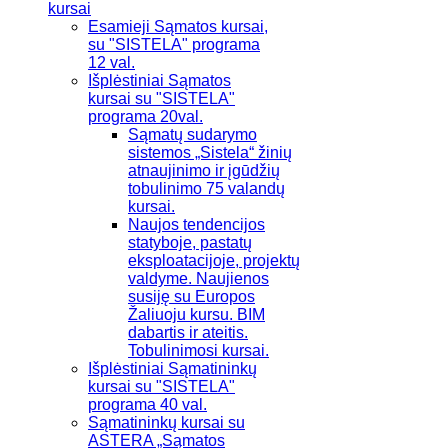
kursai
Esamieji Sąmatos kursai,
su "SISTELA" programa
12 val.
Išplėstiniai Sąmatos
kursai su "SISTELA"
programa 20val.
Sąmatų sudarymo
sistemos „Sistela“ žinių
atnaujinimo ir įgūdžių
tobulinimo 75 valandų
kursai.
Naujos tendencijos
statyboje, pastatų
eksploatacijoje, projektų
valdyme. Naujienos
susiję su Europos
Žaliuoju kursu. BIM
dabartis ir ateitis.
Tobulinimosi kursai.
Išplėstiniai Sąmatininkų
kursai su "SISTELA"
programa 40 val.
Sąmatininkų kursai su
ASTERA „Sąmatos