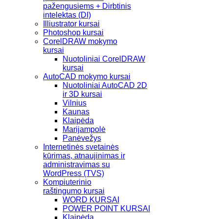
pažengusiems + Dirbtinis
intelektas (DI)
Illiustrator kursai
Photoshop kursai
CorelDRAW mokymo
kursai
Nuotoliniai CorelDRAW
kursai
AutoCAD mokymo kursai
Nuotoliniai AutoCAD 2D
ir 3D kursai
Vilnius
Kaunas
Klaipėda
Marijampolė
Panėvežys
Internetinės svetainės
kūrimas, atnaujinimas ir
administravimas su
WordPress (TVS)
Kompiuterinio
raštingumo kursai
WORD KURSAI
POWER POINT KURSAI
Klaipėda