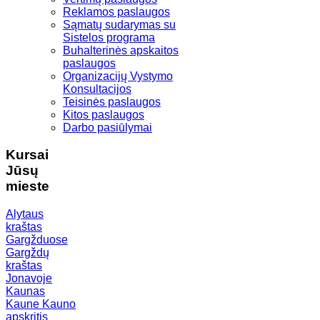
Reklamos paslaugos
Sąmatų sudarymas su
Sistelos programa
Buhalterinės apskaitos
paslaugos
Organizacijų Vystymo
Konsultacijos
Teisinės paslaugos
Kitos paslaugos
Darbo pasiūlymai
Kursai
Jūsų
mieste
Alytaus
kraštas
Gargžduose
Gargždų
kraštas
Jonavoje
Kaunas
Kaune
Kauno
apskritis