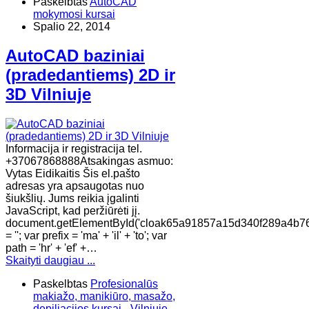
Paskelbtas
AutoCAD
mokymosi kursai
Spalio 22, 2014
AutoCAD baziniai
(pradedantiems) 2D ir
3D Vilniuje
Informacija ir registracija tel.
+37067868888Atsakingas asmuo:
Vytas Eidikaitis Šis el.pašto
adresas yra apsaugotas nuo
šiukšlių. Jums reikia įgalinti
JavaScript, kad peržiūrėti jį.
document.getElementById('cloak65a91857a15d340f289a4b76
= ''; var prefix = 'ma' + 'il' + 'to'; var
path = 'hr' + 'ef' +…
Skaityti daugiau ...
Paskelbtas
Profesionalūs
makiažo, manikiūro, masažo,
depiliacijos kursai - Vilniuje,