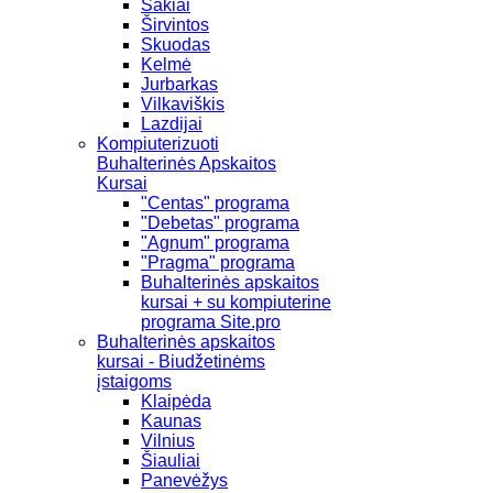
Šakiai
Širvintos
Skuodas
Kelmė
Jurbarkas
Vilkaviškis
Lazdijai
Kompiuterizuoti
Buhalterinės Apskaitos
Kursai
"Centas" programa
"Debetas" programa
"Agnum" programa
"Pragma" programa
Buhalterinės apskaitos
kursai + su kompiuterine
programa Site.pro
Buhalterinės apskaitos
kursai - Biudžetinėms
įstaigoms
Klaipėda
Kaunas
Vilnius
Šiauliai
Panevėžys