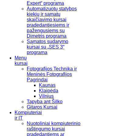
Expert“ programa
Automatizuotų statybos
kiekių ir sąmatų
skaičiavimo kursai
pradedantiesiems ir
pažengusiems su
Dimetris programa
Sąmatos sudarymo
kursai su „SES 3“
programa
Menų
kursai
Fotografijos Technika ir
Meninės Fotografijos
Pagrindai
Kaunas
Klaipėda
Vilnius
Tapyba ant Šilko
Gitaros Kursai
Kompiuteriai
ir IT
Nuotoliniai kompiuterinio
raštingumo kursai
pradedantiems ar