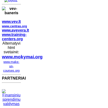
www.vev.lt
www.centras.org
www.avevera.lt
www.training-
centers.org
Alternatyvi
html
svetainė:
www.mokymai.org
www.make-
up-
courses.org
PARTNERIAI