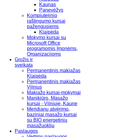
Kaunas
Panevėžys
Kompiuterinio
raštingumo kursai
pažengusiems
Klaipėda
Mokymo kursai su
Microsoft Office
programomis Įmonėms,
Organizacijoms
Grožis ir
sveikata
Permanentinis makiažas
Klaipėda
Permanentinis makiažas
Vilnius
Makiažo kursai-mokymai
Manikiūro, Masažo
kursai - Vilniuje, Kaune
Meridianų atvėrimo,
baziniai masažo kursai
su BIO energetiniu
masažuokliu
Paslaugos
Vertimų paslaugos