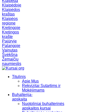
Klaipėda
Klaipėdoje
Klaipėdos
kraštas
Klaipėos
regione
Kretingoje
Kretingos
krašte
Pajūryje
Palangoje
Vainutas
Švėkšna
Žemaičių
naumiestis
Titulinis
Apie Mus
Rekvizitai Sutartims ir
Mokėjimams
Buhalterija-
apskaita
Nuotoliniai buhalterinės
apskaitos kursai