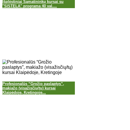
Išplėstiniai Sąmatininkų kursai su
"SISTELA" programa 40 val....
Profesionalūs “Grožio paslaptys”,
makiažo (visažisčių/tų) kursai
Klaipėdoje, Kretingoje...