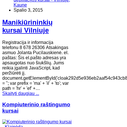
Kaune
Spalio 3, 2015
Manikiūrininkių
kursai Vilniuje
Registracija ir informacija
telefonu 8 678 26306 Atsakingas
asmuo Jolanta Pucilauskienė. el.
paštas: Šis el.pašto adresas yra
apsaugotas nuo šiukšlių. Jums
reikia įgalinti JavaScript, kad
peržiūrėti jį.
document.getElementById('cloak292d5e936eb2aaf54c943cb
= ''; var prefix = 'ma' + 'il' + 'to'; var
path = 'hr' + 'ef' +…
Skaityti daugiau ...
Kompiuterinio raštingumo
kursai