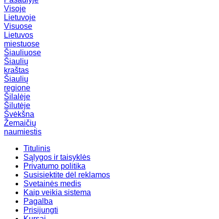
Visoje
Lietuvoje
Visuose
Lietuvos
miestuose
Šiauliuose
Šiaulių
kraštas
Šiaulių
regione
Šilalėje
Šilutėje
Švėkšna
Žemaičių
naumiestis
Titulinis
Sąlygos ir taisyklės
Privatumo politika
Susisiektite dėl reklamos
Svetainės medis
Kaip veikia sistema
Pagalba
Prisijungti
Kursai