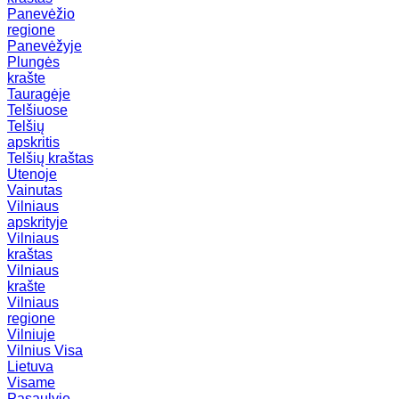
Panevėžio
regione
Panevėžyje
Plungės
krašte
Tauragėje
Telšiuose
Telšių
apskritis
Telšių kraštas
Utenoje
Vainutas
Vilniaus
apskrityje
Vilniaus
kraštas
Vilniaus
krašte
Vilniaus
regione
Vilniuje
Vilnius
Visa
Lietuva
Visame
Pasaulyje