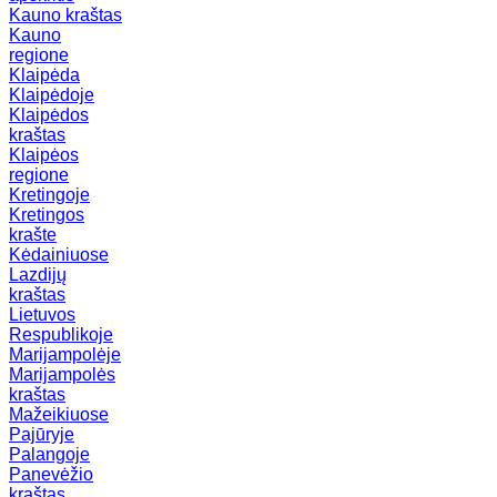
Kauno kraštas
Kauno
regione
Klaipėda
Klaipėdoje
Klaipėdos
kraštas
Klaipėos
regione
Kretingoje
Kretingos
krašte
Kėdainiuose
Lazdijų
kraštas
Lietuvos
Respublikoje
Marijampolėje
Marijampolės
kraštas
Mažeikiuose
Pajūryje
Palangoje
Panevėžio
kraštas