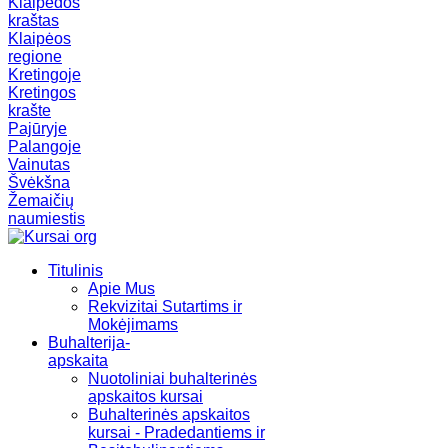
Klaipėdos
kraštas
Klaipėos
regione
Kretingoje
Kretingos
krašte
Pajūryje
Palangoje
Vainutas
Švėkšna
Žemaičių
naumiestis
Titulinis
Apie Mus
Rekvizitai Sutartims ir
Mokėjimams
Buhalterija-
apskaita
Nuotoliniai buhalterinės
apskaitos kursai
Buhalterinės apskaitos
kursai - Pradedantiems ir