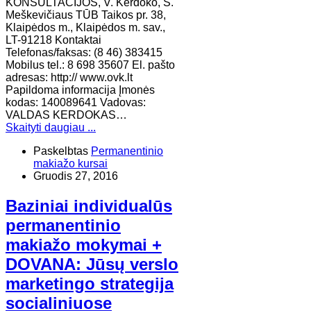
KONSULTACIJOS, V. Kerdoko, S.
Meškevičiaus TŪB Taikos pr. 38,
Klaipėdos m., Klaipėdos m. sav.,
LT-91218 Kontaktai
Telefonas/faksas: (8 46) 383415
Mobilus tel.: 8 698 35607 El. pašto
adresas: http:// www.ovk.lt
Papildoma informacija Įmonės
kodas: 140089641 Vadovas:
VALDAS KERDOKAS…
Skaityti daugiau ...
Paskelbtas
Permanentinio
makiažo kursai
Gruodis 27, 2016
Baziniai individualūs
permanentinio
makiažo mokymai +
DOVANA: Jūsų verslo
marketingo strategija
socialiniuose