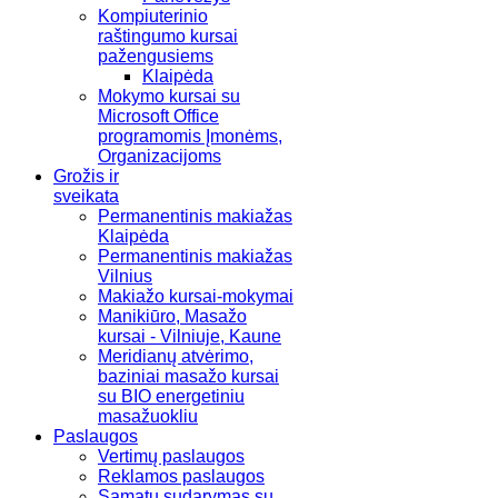
Kompiuterinio
raštingumo kursai
pažengusiems
Klaipėda
Mokymo kursai su
Microsoft Office
programomis Įmonėms,
Organizacijoms
Grožis ir
sveikata
Permanentinis makiažas
Klaipėda
Permanentinis makiažas
Vilnius
Makiažo kursai-mokymai
Manikiūro, Masažo
kursai - Vilniuje, Kaune
Meridianų atvėrimo,
baziniai masažo kursai
su BIO energetiniu
masažuokliu
Paslaugos
Vertimų paslaugos
Reklamos paslaugos
Sąmatų sudarymas su