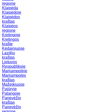
regione
Klaipėda
Klaipėdoje
Klaipėdos
kraštas
Klaipėos
regione
Kretingoje
Kretingos
krašte
Kėdainiuose
Lazdijų
kraštas
Lietuvos
Respublikoje
Marijampolėje
Marijampolės
kraštas
Mažeikiuose
Pajūryje
Palangoje
Panevėžio
kraštas
Panevėžio
regione