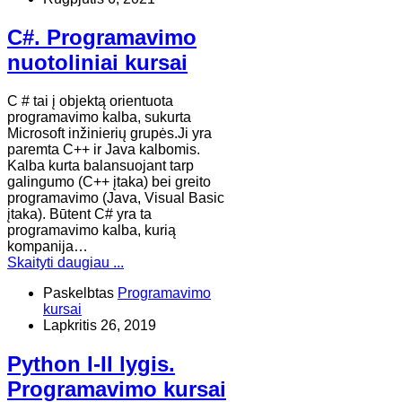
C#. Programavimo
nuotoliniai kursai
​C # tai į objektą orientuota
programavimo kalba, sukurta
Microsoft inžinierių grupės.Ji yra
paremta C++ ir Java kalbomis.
Kalba kurta balansuojant tarp
galingumo (C++ įtaka) bei greito
programavimo (Java, Visual Basic
įtaka). Būtent C# yra ta
programavimo kalba, kurią
kompanija…
Skaityti daugiau ...
Paskelbtas
Programavimo
kursai
Lapkritis 26, 2019
Python I-II lygis.
Programavimo kursai