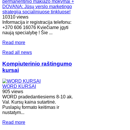
permanentinio makiažo mokymai +
DOVANA: Jūsų verslo marketingo
strategija socialiniuose tinkluose!
10310 views
Informacija ir registracija telefonu:
+370 606 16076 Kviečiame įgyti
naują specialybę ! Šie ...
Read more
Read all news
Kompiuterinio raštingumo
kursai
WORD KURSAI
905 views
WORD pradedantiesiems 8-10 ak.
Val. Kursų kaina sutartinė.
Puslapių formato keitimas ir
nustatym...
Read more