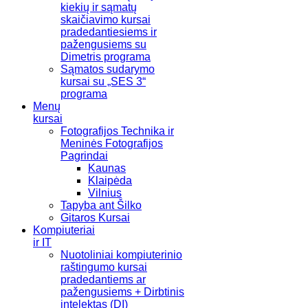
kiekių ir sąmatų
skaičiavimo kursai
pradedantiesiems ir
pažengusiems su
Dimetris programa
Sąmatos sudarymo
kursai su „SES 3“
programa
Menų
kursai
Fotografijos Technika ir
Meninės Fotografijos
Pagrindai
Kaunas
Klaipėda
Vilnius
Tapyba ant Šilko
Gitaros Kursai
Kompiuteriai
ir IT
Nuotoliniai kompiuterinio
raštingumo kursai
pradedantiems ar
pažengusiems + Dirbtinis
intelektas (DI)