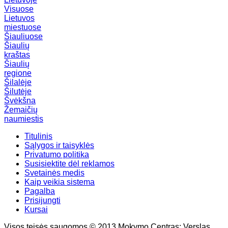
Visuose
Lietuvos
miestuose
Šiauliuose
Šiaulių
kraštas
Šiaulių
regione
Šilalėje
Šilutėje
Švėkšna
Žemaičių
naumiestis
Titulinis
Sąlygos ir taisyklės
Privatumo politika
Susisiektite dėl reklamos
Svetainės medis
Kaip veikia sistema
Pagalba
Prisijungti
Kursai
Visos teisės saugomos © 2013 Mokymo Centras: Verslas