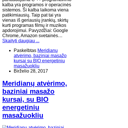
kalba yra programos ir operacinės
sistemos. Ši kalba laikoma viena
patikimiausių. Taip pat tai yra
vienas iš geriausių įrankių, skirtų
kurti programas filmų ir muzikos
apdorojimui. Pavyzdžiai: Google
Chrome, Amazon svetainės…
Skaityti daugiau ...
Paskelbtas
Meridianų
atvėrimo, baziniai masažo
kursai su BIO energetiniu
masažuokliu
Birželio 28, 2017
Meridianų atvėrimo,
baziniai masažo
kursai, su BIO
energetiniu
masažuokliu