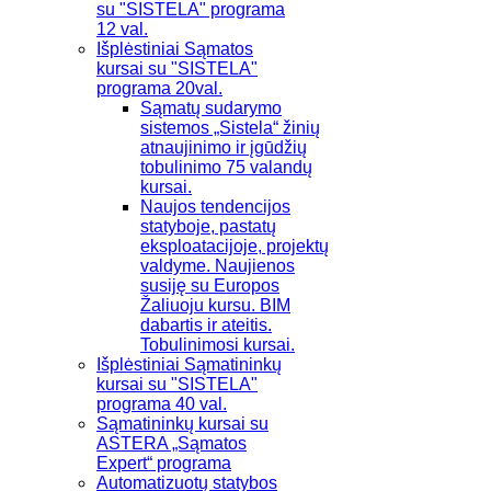
su "SISTELA" programa
12 val.
Išplėstiniai Sąmatos
kursai su "SISTELA"
programa 20val.
Sąmatų sudarymo
sistemos „Sistela“ žinių
atnaujinimo ir įgūdžių
tobulinimo 75 valandų
kursai.
Naujos tendencijos
statyboje, pastatų
eksploatacijoje, projektų
valdyme. Naujienos
susiję su Europos
Žaliuoju kursu. BIM
dabartis ir ateitis.
Tobulinimosi kursai.
Išplėstiniai Sąmatininkų
kursai su "SISTELA"
programa 40 val.
Sąmatininkų kursai su
ASTERA „Sąmatos
Expert“ programa
Automatizuotų statybos