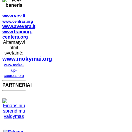
www.vev.lt
www.centras.org
www.avevera.lt
www.training-
centers.org
Alternatyvi
html
svetainė:
www.mokymai.org
www.make-
up-
courses.org
PARTNERIAI