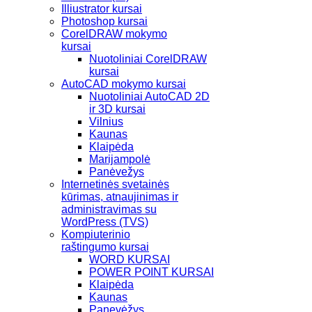
Illiustrator kursai
Photoshop kursai
CorelDRAW mokymo
kursai
Nuotoliniai CorelDRAW
kursai
AutoCAD mokymo kursai
Nuotoliniai AutoCAD 2D
ir 3D kursai
Vilnius
Kaunas
Klaipėda
Marijampolė
Panėvežys
Internetinės svetainės
kūrimas, atnaujinimas ir
administravimas su
WordPress (TVS)
Kompiuterinio
raštingumo kursai
WORD KURSAI
POWER POINT KURSAI
Klaipėda
Kaunas
Panevėžys