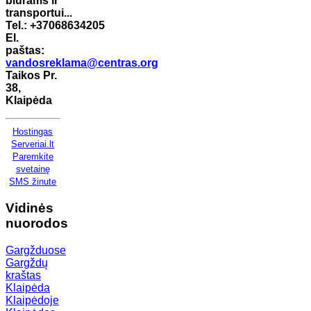
biurams ir
transportui...
Tel.: +37068634205
El.
paštas:
vandosreklama@centras.org
Taikos Pr.
38,
Klaipėda
Hostingas
Serveriai.lt
Paremkite
svetainę
SMS žinute
Vidinės
nuorodos
Gargžduose
Gargždų
kraštas
Klaipėda
Klaipėdoje