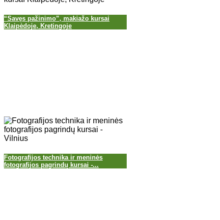
“Savęs pažinimo”, makiažo kursai
Klaipėdoje, Kretingoje
Fotografijos technika ir meninės
fotografijos pagrindų kursai -...