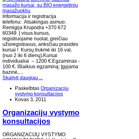
Informacija ir registracija
telefonu: Atsakingas asmuo:
Remigija Krupodra +370 672
60349 Į visus kursus,
registruojame nuolat, greičiau
užsiregistravus, anksčiau prasidės
kursai ! Kursų trukmė iki 16 val.
(nuo 2 iki 6 dienų).Kursai
individualiai – 1200 €.Egzaminas -
100 €. Išlaikius egzaminą: Įgyjama
bazinė,…
Skaityti daugiau ...
Paskelbtas
Organizacijų
vystymo konsultacijos
Kovas 3, 2011
Organizacijų vystymo
konsultacijos
ORGANIZACIJŲ VYSTYMO