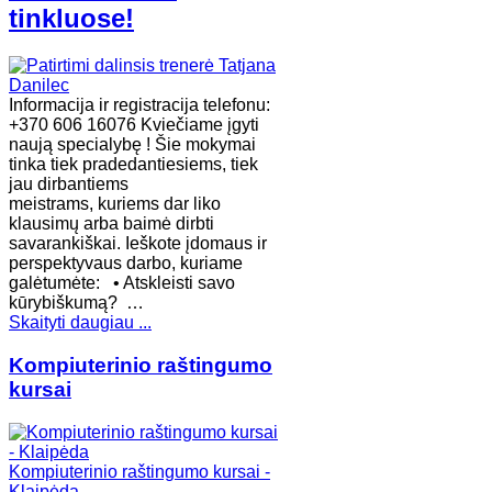
tinkluose!
Informacija ir registracija telefonu:
+370 606 16076 Kviečiame įgyti
naują specialybę ! Šie mokymai
tinka tiek pradedantiesiems, tiek
jau dirbantiems
meistrams, kuriems dar liko
klausimų arba baimė dirbti
savarankiškai. Ieškote įdomaus ir
perspektyvaus darbo, kuriame
galėtumėte: • Atskleisti savo
kūrybiškumą? …
Skaityti daugiau ...
Kompiuterinio raštingumo
kursai
Kompiuterinio raštingumo kursai -
Klaipėda