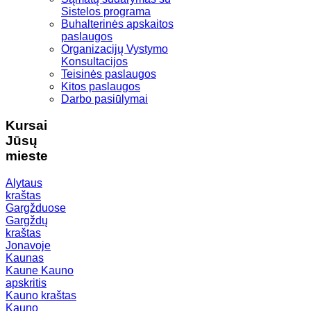
Sistelos programa
Buhalterinės apskaitos
paslaugos
Organizacijų Vystymo
Konsultacijos
Teisinės paslaugos
Kitos paslaugos
Darbo pasiūlymai
Kursai
Jūsų
mieste
Alytaus
kraštas
Gargžduose
Gargždų
kraštas
Jonavoje
Kaunas
Kaune
Kauno
apskritis
Kauno kraštas
Kauno