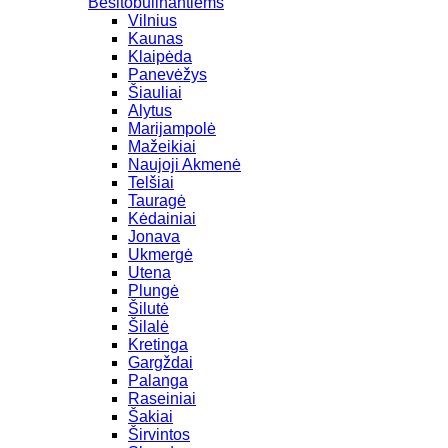
Besitobulinantiems
Vilnius
Kaunas
Klaipėda
Panevėžys
Šiauliai
Alytus
Marijampolė
Mažeikiai
Naujoji Akmenė
Telšiai
Tauragė
Kėdainiai
Jonava
Ukmergė
Utena
Plungė
Šilutė
Šilalė
Kretinga
Gargždai
Palanga
Raseiniai
Šakiai
Širvintos