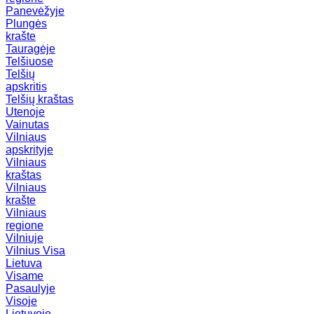
Panevėžyje
Plungės
krašte
Tauragėje
Telšiuose
Telšių
apskritis
Telšių kraštas
Utenoje
Vainutas
Vilniaus
apskrityje
Vilniaus
kraštas
Vilniaus
krašte
Vilniaus
regione
Vilniuje
Vilnius
Visa
Lietuva
Visame
Pasaulyje
Visoje
Lietuvoje