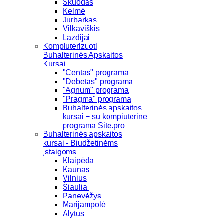
Skuodas
Kelmė
Jurbarkas
Vilkaviškis
Lazdijai
Kompiuterizuoti
Buhalterinės Apskaitos
Kursai
"Centas" programa
"Debetas" programa
"Agnum" programa
"Pragma" programa
Buhalterinės apskaitos
kursai + su kompiuterine
programa Site.pro
Buhalterinės apskaitos
kursai - Biudžetinėms
įstaigoms
Klaipėda
Kaunas
Vilnius
Šiauliai
Panevėžys
Marijampolė
Alytus