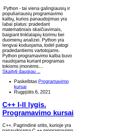
Python - tai viena galingiausių ir
populiariausių programavimo
kalbų, kurios panaudojimas yra
labai platus: pradedant
matematiniais skaičiavimais,
baigiant tinklalapių kūrimu bei
duomenų analizei. Python yra
lengvai koduojama, todėl patogi
pradedantiems vartotojams.
Python programavimo kalba buvo
naudojama kuriant programas
tokioms įmonėms…
Skaityti daugiau ...
Paskelbtas
Programavimo
kursai
Rugpjūtis 6, 2021
C++ I-II lygis.
Programavimo kursai
C++. Pagrindinė sritis, kurioje yra
panaudojama C ++ programavimo