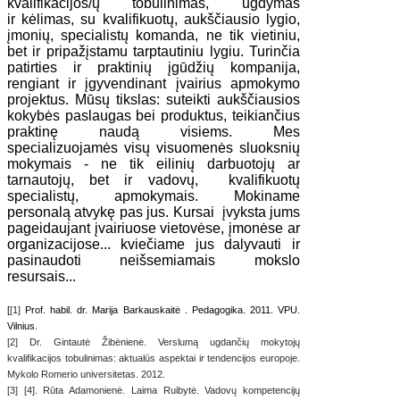
kvalifikacijos/ų tobulinimas, ugdymas
ir kėlimas, su kvalifikuotų, aukščiausio lygio,
įmonių, specialistų komanda, ne tik vietiniu,
bet ir pripažįstamu tarptautiniu lygiu. Turinčia
patirties ir praktinių įgūdžių kompanija,
rengiant ir įgyvendinant įvairius apmokymo
projektus. Mūsų tikslas: suteikti aukščiausios
kokybės paslaugas bei produktus, teikiančius
praktinę naudą visiems. Mes
specializuojamės visų visuomenės sluoksnių
mokymais - ne tik eilinių darbuotojų ar
tarnautojų, bet ir vadovų, kvalifikuotų
specialistų, apmokymais. Mokiname
personalą atvykę pas jus. Kursai įvyksta jums
pageidaujant įvairiuose vietovėse, įmonėse ar
organizacijose... kviečiame jus dalyvauti ir
pasinaudoti neišsemiamais mokslo
resursais...
[
[1]
Prof. habil. dr. Marija Barkauskaitė . Pedagogika. 2011. VPU.
Vilnius.
[2] Dr. Gintautė Žibėnienė. Verslumą ugdančių mokytojų
kvalifikacijos tobulinimas: aktualūs aspektai ir tendencijos europoje.
Mykolo Romerio universitetas. 2012.
[3] [4]. Rūta Adamonienė. Laima Ruibytė. Vadovų kompetencijų