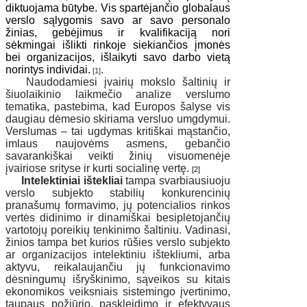
diktuojama būtybe. Vis spartėjančio globalaus
verslo sąlygomis savo ar savo personalo
žinias, gebėjimus ir kvalifikaciją nori
sėkmingai išlikti rinkoje siekiančios įmonės
bei organizacijos, išlaikyti savo darbo vietą
norintys individai.
.
[1]
Naudodamiesi įvairių mokslo šaltinių ir
šiuolaikinio laikmečio analize
verslumo
tematika, pastebima, kad Europos šalyse vis
daugiau dėmesio skiriama versluo u
m
gdymui.
Verslumas – tai ugdymas kritiškai mąstančio,
imlaus naujovėms asmens, gebančio
savarankiškai veikti žinių visuomenėje
įvairiose srityse ir kurti socialinę vertę.
[2]
Intelektiniai ištekliai
tampa svarbiausiuoju
verslo subjekto stabilių konkurencinių
pranašumų formavimo, jų potencialios rinkos
vertės didinimo ir dinamiškai besiplėtojančių
vartotojų poreikių tenkinimo šaltiniu. Vadinasi,
žinios tampa bet kurios rūšies verslo subjekto
ar organizacijos intelektiniu ištekliumi, arba
aktyvu, reikalaujančiu jų funkcionavimo
dėsningumų išryškinimo, sąveikos su kitais
ekonomikos veiksniais sistemingo įvertinimo,
taupaus požiūrio, paskleidimo ir efektyvaus