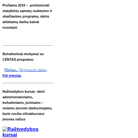
ProSama 2010 – profesionali
statybinių sąmatų sudarymo ir
skaičiavimo programa, skirta
atliekamų darbų kainai
nustatyti.
Buhalteriniai mokymai su
CENTAS programa:
.
Plačiau...
Registruotis dabar
Kiti miestai.
Raštvedybos kursai: skirti
administratoriams,
buhalteriams, juristams –
visiems įmonės darbuotojams,
kurie ruošia oficialiuosius
įmonės raštus