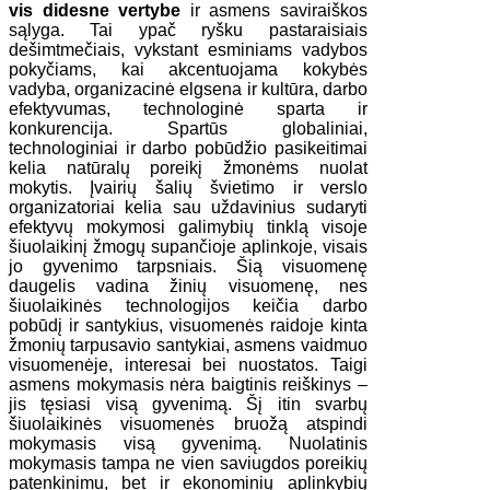
vis didesne vertybe
ir asmens saviraiškos
sąlyga. Tai ypač ryšku pastaraisiais
dešimtmečiais, vykstant esminiams vadybos
pokyčiams, kai akcentuojama kokybės
vadyba, organizacinė elgsena ir kultūra, darbo
efektyvumas, technologinė sparta ir
konkurencija. Spartūs globaliniai,
technologiniai ir darbo pobūdžio pasikeitimai
kelia natūralų poreikį žmonėms nuolat
mokytis. Įvairių šalių švietimo ir verslo
organizatoriai kelia sau uždavinius sudaryti
efektyvų mokymosi galimybių tinklą visoje
šiuolaikinį žmogų supančioje aplinkoje, visais
jo gyvenimo tarpsniais. Šią visuomenę
daugelis vadina žinių visuomenę, nes
šiuolaikinės technologijos keičia darbo
pobūdį ir santykius, visuomenės raidoje kinta
žmonių tarpusavio santykiai, asmens vaidmuo
visuomenėje, interesai bei nuostatos. Taigi
asmens mokymasis nėra baigtinis reiškinys –
jis tęsiasi visą gyvenimą. Šį itin svarbų
šiuolaikinės visuomenės bruožą atspindi
mokymasis visą gyvenimą. Nuolatinis
mokymasis tampa ne vien saviugdos poreikių
patenkinimu, bet ir ekonominių aplinkybių