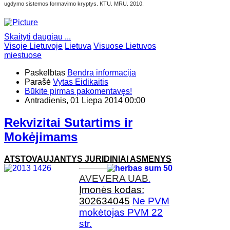
ugdymo sistemos formavimo kryptys. KTU. MRU. 2010.
Skaityti daugiau ...
Visoje Lietuvoje
Lietuva
Visuose Lietuvos
miestuose
Paskelbtas
Bendra informacija
Parašė
Vytas Eidikaitis
Būkite pirmas pakomentavęs!
Antradienis, 01 Liepa 2014 00:00
Rekvizitai Sutartims ir
Mokėjimams
ATSTOVAUJANTYS JURIDINIAI ASMENYS
AVEVERA
UAB
.
Įmonės kodas:
302634045
Ne PVM
mokėtojas PVM 22
str.