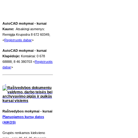
AutoCAD mokymai - kursai
Kaune:
Atsakingi asmenys:
Remigija Krupodra 8 672 60349,
<
Registruotis dabar
>
AutoCAD mokymai - kursai
Klapėdoje:
Kontaktai: 0 678
68888; 8 46 380703 <
Registruotis
dabar
>
Raštvedybos mokymai - kursai
Planuojamos kursų datos
(AIKOS)
Grupės renkamos kiekvieno