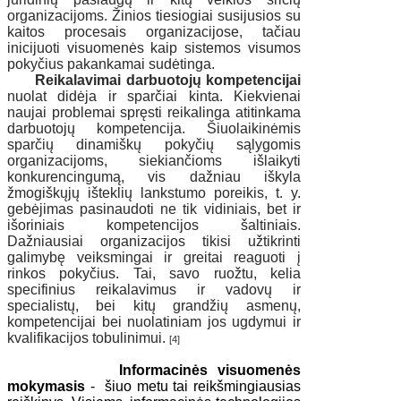
organizacijoms. Žinios tiesiogiai susijusios su
kaitos procesais organizacijose, tačiau
inicijuoti visuomenės kaip sistemos visumos
pokyčius pakankamai sudėtinga.
Reikalavimai darbuotojų kompetencijai
nuolat didėja ir sparčiai kinta. Kiekvienai
naujai problemai spręsti reikalinga atitinkama
darbuotojų kompetencija. Šiuolaikinėmis
sparčių dinamiškų pokyčių sąlygomis
organizacijoms, siekiančioms išlaikyti
konkurencingumą, vis dažniau iškyla
žmogiškųjų išteklių lankstumo poreikis, t. y.
gebėjimas pasinaudoti ne tik vidiniais, bet ir
išoriniais kompetencijos šaltiniais.
Dažniausiai organizacijos tikisi užtikrinti
galimybę veiksmingai ir greitai reaguoti į
rinkos pokyčius. Tai, savo ruožtu, kelia
specifinius reikalavimus ir vadovų ir
specialistų, bei kitų grandžių asmenų,
kompetencijai bei nuolatiniam jos ugdymui ir
kvalifikacijos tobulinimui.
[4]
Informacinės visuomenės
mokymasis
- šiuo metu tai reikšmingiausias