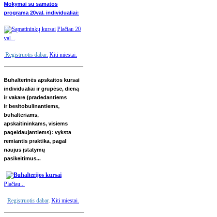
Mokymai su samatos
programa 20val. individualiai:
Plačiau 20
val...
.
Registruotis dabar
.
Kiti miestai.
Buhalterinės apskaitos kursai
individualiai ir grupėse, dieną
ir vakare (pradedantiems
ir besitobulinantiems,
buhalteriams,
apskaitininkams, visiems
pageidaujantiems): vyksta
remiantis praktika, pagal
naujus įstatymų
pasikeitimus...
Plačiau...
Registruotis dabar
.
Kiti miestai
.