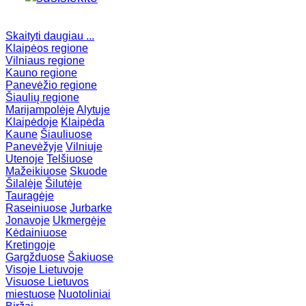
Skaityti daugiau ...
Klaipėos regione
Vilniaus regione
Kauno regione
Panevėžio regione
Šiaulių regione
Marijampolėje
Alytuje
Klaipėdoje
Klaipėda
Kaune
Šiauliuose
Panevėžyje
Vilniuje
Utenoje
Telšiuose
Mažeikiuose
Skuode
Šilalėje
Šilutėje
Tauragėje
Raseiniuose
Jurbarke
Jonavoje
Ukmergėje
Kėdainiuose
Kretingoje
Gargžduose
Šakiuose
Visoje Lietuvoje
Visuose Lietuvos
miestuose
Nuotoliniai