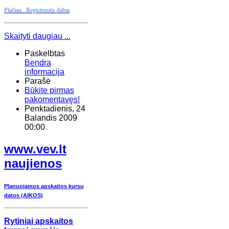
Plačiau...
Registruotis dabar
.
Skaityti daugiau ...
Paskelbtas
Bendra
informacija
Parašė
Būkite pirmas
pakomentavęs!
Penktadienis, 24
Balandis 2009
00:00
www.vev.lt
naujienos
Planuojamos apskaitos kursų
datos (AIKOS)
Rytiniai apskaitos