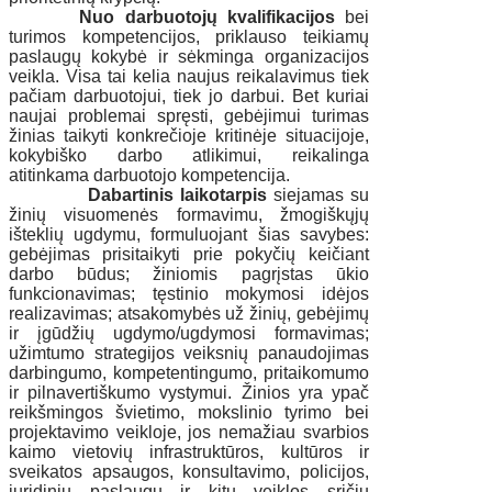
Nuo darbuotojų kvalifikacijos
bei
turimos kompetencijos, priklauso teikiamų
paslaugų kokybė ir sėkminga organizacijos
veikla. Visa tai kelia naujus reikalavimus tiek
pačiam darbuotojui, tiek jo darbui. Bet kuriai
naujai problemai spręsti, gebėjimui turimas
žinias taikyti konkrečioje kritinėje situacijoje,
kokybiško darbo atlikimui, reikalinga
atitinkama darbuotojo kompetencija.
Dabartinis laikotarpis
siejamas su
žinių visuomenės formavimu, žmogiškųjų
išteklių ugdymu, formuluojant šias savybes:
gebėjimas prisitaikyti prie pokyčių keičiant
darbo būdus; žiniomis pagrįstas ūkio
funkcionavimas; tęstinio mokymosi idėjos
realizavimas; atsakomybės už žinių, gebėjimų
ir įgūdžių ugdymo/ugdymosi formavimas;
užimtumo strategijos veiksnių panaudojimas
darbingumo, kompetentingumo, pritaikomumo
ir pilnavertiškumo vystymui. Žinios yra ypač
reikšmingos švietimo, mokslinio tyrimo bei
projektavimo veikloje, jos nemažiau svarbios
kaimo vietovių infrastruktūros, kultūros ir
sveikatos apsaugos, konsultavimo, policijos,
juridinių paslaugų ir kitų veiklos sričių