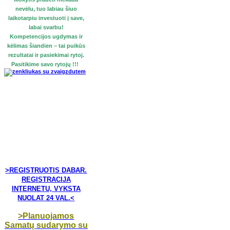
nevėlu, tuo labiau šiuo
laikotarpiu investuoti į save,
labai svarbu!
Kompetencijos ugdymas ir
kėlimas šiandien – tai puikūs
rezultatai ir pasiekimai rytoj.
Pasitikime savo rytojų !!!
>REGISTRUOTIS DABAR.
REGISTRACIJA
INTERNETU, VYKSTA
NUOLAT 24 VAL.<
>Planuojamos
Samatų sudarymo su