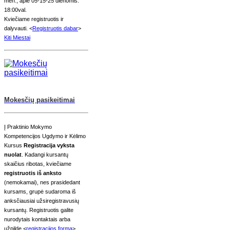
mėn., apie 05-15-25 dienomis.
18:00val.
Kviečiame registruotis ir
dalyvauti. <
Registruotis dabar
>
Kiti Miestai
Mokesčių pasikeitimai
Į Praktinio Mokymo
Kompetencijos Ugdymo ir Kėlimo
Kursus
Registracija vyksta
nuolat
. Kadangi kursantų
skaičius ribotas, kviečiame
registruotis iš anksto
(nemokamai), nes prasidedant
kursams, grupė sudaroma iš
anksčiausiai užsiregistravusių
kursantų. Registruotis galite
nurodytais kontaktais arba
užpildę <
registracijos formą
>.