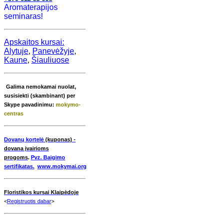
Aromaterapijos
seminaras!
Apskaitos kursai:
Alytuje
,
Panevėžyje
,
Kaune
,
Šiauliuose
Galima nemokamai nuolat,
s
usisiekti (skambinant) per
Skype pavadinimu:
mokymo-
centras
Dovanų kortelė
(kuponas) -
dovana įvairioms
progoms
.
Pvz. Baigimo
sertifikatas.
www.mokymai.org
Floristikos
kursai
Klaipėdoje
<
Registruotis dabar
>