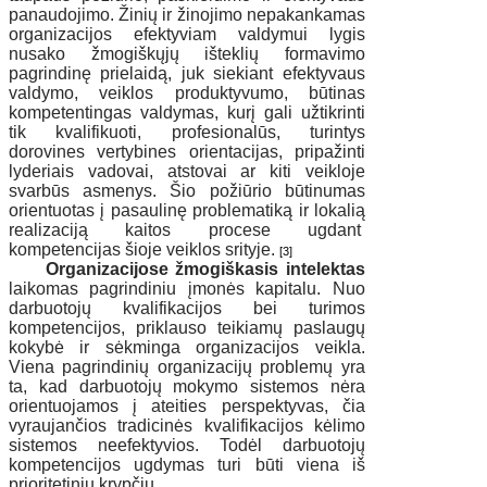
panaudojimo. Žinių ir žinojimo nepakankamas
organizacijos efektyviam valdymui lygis
nusako žmogiškųjų išteklių formavimo
pagrindinę prielaidą, juk siekiant efektyvaus
valdymo, veiklos produktyvumo, būtinas
kompetentingas valdymas, kurį gali užtikrinti
tik kvalifikuoti, profesionalūs, turintys
dorovines vertybines orientacijas, pripažinti
lyderiais vadovai, atstovai ar kiti veikloje
svarbūs asmenys. Šio požiūrio būtinumas
orientuotas į pasaulinę problematiką ir lokalią
realizaciją kaitos procese ugdant
kompetencijas šioje veiklos srityje.
[3]
Organizacijose žmogiškasis intelektas
laikomas pagrindiniu įmonės kapitalu. Nuo
darbuotojų kvalifikacijos bei turimos
kompetencijos, priklauso teikiamų paslaugų
kokybė ir sėkminga organizacijos veikla.
Viena pagrindinių organizacijų problemų yra
ta, kad darbuotojų mokymo sistemos nėra
orientuojamos į ateities perspektyvas, čia
vyraujančios tradicinės kvalifikacijos kėlimo
sistemos neefektyvios. Todėl darbuotojų
kompetencijos ugdymas turi būti viena iš
prioritetinių krypčių.