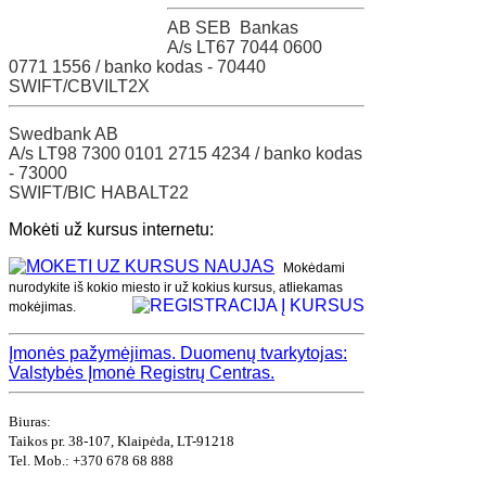
AB SEB Bankas
A/s LT67 7044 0600
0771 1556 / banko kodas - 70440
SWIFT/CBVILT2X
Swedbank AB
A/s LT98 7300 0101 2715 4234 / banko kodas
- 73000
SWIFT/BIC HABALT22
Mokėti už kursus internetu:
Mokėdami
nurodykite iš kokio miesto ir už kokius kursus, atliekamas
mokėjimas.
Įmonės pažymėjimas.
Duomenų tvarkytojas:
Valstybės Įmonė Registrų Centras.
Biuras:
Taikos pr. 38-107, Klaipėda, LT-91218
Tel. Mob.: +370 678 68 888