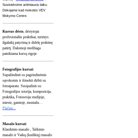
Susisieksime artimiausiu laiku.
Dėkojame kad mokotės VEV
Mokymo Centre.
Kursus dėsto
, dėstytojai
profesionalūs praktikai, turintys
ilgalaikį patyrimą ir didelę praktinę
patirtį.
Dalomoji medžiaga
pateikiama kursų eigoje.
Fotografijos kursai:
Supažindinti su pagrindinėmis
sąvokomis ir išmokti dirbti su
fotoaparatu. Susipažinti su:
Fotografijos istorija, kompozicija,
praktika, Fotosesija studijoje,
mieste, gamtoje, montažu…
Plačiau..
.
Masažo kursai:
Klasikinio masažo , Taškinio
masažo ir Vaikų (kudikių) masažo