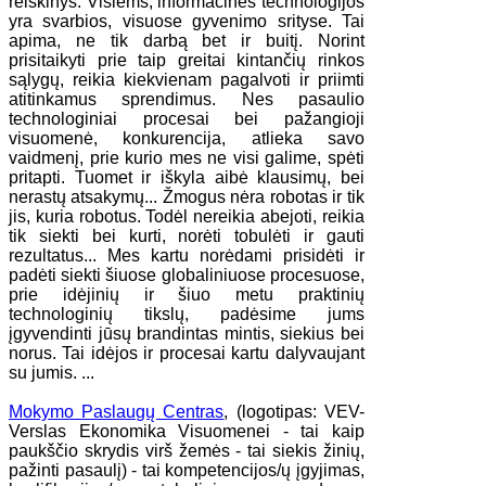
reiškinys. Visiems, informacinės technologijos
yra svarbios, visuose gyvenimo srityse. Tai
apima, ne tik darbą bet ir buitį. Norint
prisitaikyti prie taip greitai kintančių rinkos
sąlygų, reikia kiekvienam pagalvoti ir priimti
atitinkamus sprendimus. Nes pasaulio
technologiniai procesai bei pažangioji
visuomenė, konkurencija, atlieka savo
vaidmenį, prie kurio mes ne visi galime, spėti
pritapti. Tuomet ir iškyla aibė klausimų, bei
nerastų atsakymų... Žmogus nėra robotas ir tik
jis, kuria robotus. Todėl nereikia abejoti, reikia
tik siekti bei kurti, norėti tobulėti ir gauti
rezultatus... Mes kartu norėdami prisidėti ir
padėti siekti šiuose globaliniuose procesuose,
prie idėjinių ir šiuo metu praktinių
technologinių tikslų, padėsime jums
įgyvendinti jūsų brandintas mintis, siekius bei
norus. Tai idėjos ir procesai kartu dalyvaujant
su jumis. ...
Mokymo Paslaugų Centras
, (logotipas: VEV-
Verslas Ekonomika Visuomenei - tai kaip
paukščio skrydis virš žemės - tai siekis žinių,
pažinti pasaulį) - tai kompetencijos/ų įgyjimas,