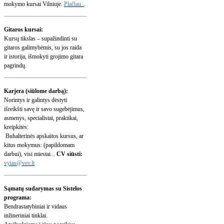
mokymo kursai Vilniuje.
Plačiau..
.
Gitaros kursai:
Kursų tikslas – supažindinti su
gitaros galimybėmis, su jos raida
ir istorija, išmokyti grojimo gitara
pagrindų.
Karjera (siūlome darbą):
Norintys ir galintys dėstyti
išreikšti savę ir savo sugebėjimus,
asmenys, specialistai, praktikai,
kreipkitės:
Buhalterinės apskaitos kursus, ar
kitus mokymus: (papildomam
darbui), visi miestai...
CV siūsti:
vytas@vev.lt
Sąmatų sudarymas su Sistelos
programa:
Bendrastatybiniai ir vidaus
inžineriniai tinklai.