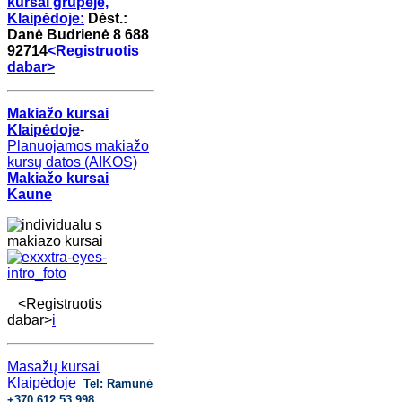
kursai grupėje,
Klaipėdoje:
Dėst.:
Danė Budrienė
8 688
92714
<
Registruotis
dabar
>
Makiažo kursai
Klaipėdoje
-
Planuojamos makiažo
kursų datos (AIKOS)
Makiažo kursai
Kaune
<
Registruotis
dabar
>
i
Masažų kursai
Klaipėdoje
Tel: Ramunė
+370 612 53 998