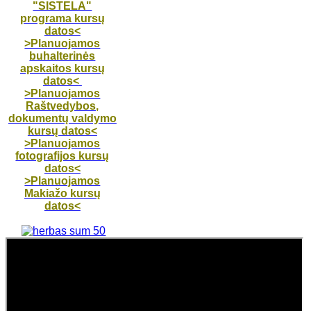
"SISTELA"
programa kursų
datos<
>Planuojamos
buhalterinės
apskaitos kursų
datos<
>Planuojamos
Raštvedybos,
dokumentų valdymo
kursų datos<
>Planuojamos
fotografijos kursų
datos<
>Planuojamos
Makiažo kursų
datos<