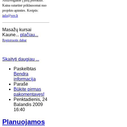
Atsižvelgiame į jūsų poreikius.
Kaina sutartinė priklausomai nuo
projekto apimties.
Kreiptis:
info@vev.lt
Masažų kursai
Kaune...
plačiau...
Registruotis dabar
Skaityti daugiau ...
Paskelbtas
Bendra
informacija
Parašė
Būkite pirmas
pakomentavęs!
Penktadienis, 24
Balandis 2009
16:40
Planuojamos