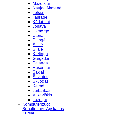
Mažeikiai
Naujoji Akmenė
Telšiai
Tauragė
Kėdainiai
Jonava
Ukmergė
Utena
Plungė
Šilutė
Šilalė
Kretinga
Gargždai
Palanga
Raseiniai
Šakiai
Širvintos
Skuodas
Kelmė
Jurbarkas
Vilkaviškis
Lazdijai
Kompiuterizuoti
Buhalterinės Apskaitos
Kursai