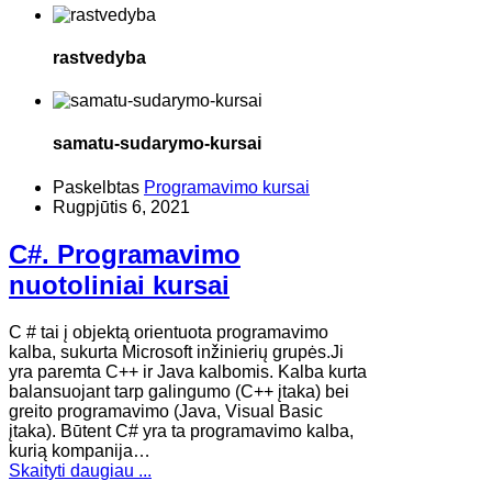
rastvedyba
samatu-sudarymo-kursai
Paskelbtas
Programavimo kursai
Rugpjūtis 6, 2021
C#. Programavimo
nuotoliniai kursai
​C # tai į objektą orientuota programavimo
kalba, sukurta Microsoft inžinierių grupės.Ji
yra paremta C++ ir Java kalbomis. Kalba kurta
balansuojant tarp galingumo (C++ įtaka) bei
greito programavimo (Java, Visual Basic
įtaka). Būtent C# yra ta programavimo kalba,
kurią kompanija…
Skaityti daugiau ...