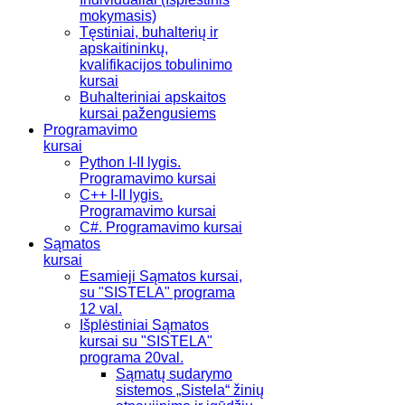
mokymasis)
Tęstiniai, buhalterių ir
apskaitininkų,
kvalifikacijos tobulinimo
kursai
Buhalteriniai apskaitos
kursai pažengusiems
Programavimo
kursai
Python I-II lygis.
Programavimo kursai
C++ I-II lygis.
Programavimo kursai
C#. Programavimo kursai
Sąmatos
kursai
Esamieji Sąmatos kursai,
su "SISTELA" programa
12 val.
Išplėstiniai Sąmatos
kursai su "SISTELA"
programa 20val.
Sąmatų sudarymo
sistemos „Sistela“ žinių