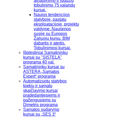
atnaujinimo ir įgūdžių
tobulinimo 75 valandų
kursai.
Naujos tendencijos
statyboje, pastatų
eksploatacijoje, projektų
valdyme. Naujienos
susiję su Europos
Žaliuoju kursu. BIM
dabartis ir ateitis.
Tobulinimosi kursai.
Išplėstiniai Sąmatininkų
kursai su "SISTELA"
programa 40 val.
Sąmatininkų kursai su
ASTERA „Sąmatos
Expert“ programa
Automatizuotų statybos
kiekių ir sąmatų
skaičiavimo kursai
pradedantiesiems ir
pažengusiems su
Dimetris programa
Sąmatos sudarymo
kursai su „SES 3“