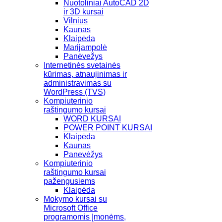
Nuotoliniai AutoCAD 2D
ir 3D kursai
Vilnius
Kaunas
Klaipėda
Marijampolė
Panėvežys
Internetinės svetainės
kūrimas, atnaujinimas ir
administravimas su
WordPress (TVS)
Kompiuterinio
raštingumo kursai
WORD KURSAI
POWER POINT KURSAI
Klaipėda
Kaunas
Panevėžys
Kompiuterinio
raštingumo kursai
pažengusiems
Klaipėda
Mokymo kursai su
Microsoft Office
programomis Įmonėms,