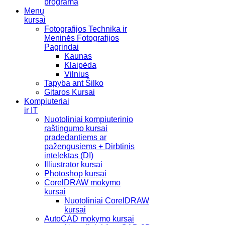
programa
Menų
kursai
Fotografijos Technika ir
Meninės Fotografijos
Pagrindai
Kaunas
Klaipėda
Vilnius
Tapyba ant Šilko
Gitaros Kursai
Kompiuteriai
ir IT
Nuotoliniai kompiuterinio
raštingumo kursai
pradedantiems ar
pažengusiems + Dirbtinis
intelektas (DI)
Illiustrator kursai
Photoshop kursai
CorelDRAW mokymo
kursai
Nuotoliniai CorelDRAW
kursai
AutoCAD mokymo kursai