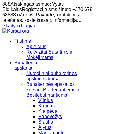
888Atsakingas asmuo: Vytas
EidikaitisRegistracija sms žinute +370 678
68888 (Vardas, Pavardė, kontaktinis
telefonas, kokie kursai). Informacija…
Skaityti daugiau ...
Titulinis
Apie Mus
Rekvizitai Sutartims ir
Mokėjimams
Buhalterija-
apskaita
Nuotoliniai buhalterinės
apskaitos kursai
Buhalterinės apskaitos
kursai - Pradedantiems ir
Besitobulinantiems
Vilnius
Kaunas
Klaipėda
Panevėžys
Šiauliai
Alytus
Marijampolė