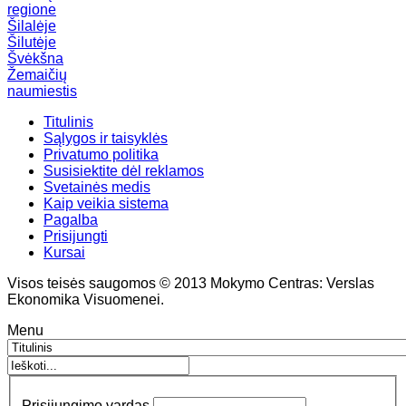
regione
Šilalėje
Šilutėje
Švėkšna
Žemaičių
naumiestis
Titulinis
Sąlygos ir taisyklės
Privatumo politika
Susisiektite dėl reklamos
Svetainės medis
Kaip veikia sistema
Pagalba
Prisijungti
Kursai
Visos teisės saugomos © 2013 Mokymo Centras: Verslas
Ekonomika Visuomenei.
Menu
Prisijungimo vardas