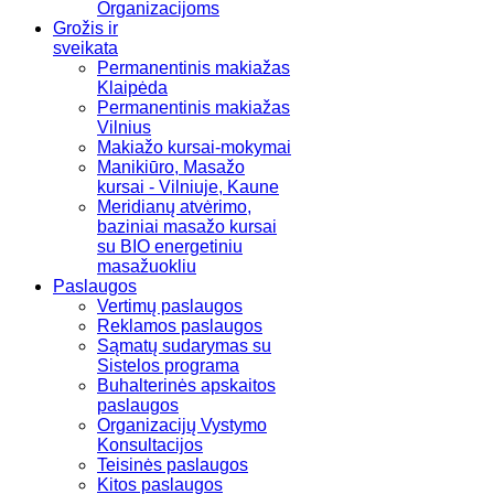
Organizacijoms
Grožis ir
sveikata
Permanentinis makiažas
Klaipėda
Permanentinis makiažas
Vilnius
Makiažo kursai-mokymai
Manikiūro, Masažo
kursai - Vilniuje, Kaune
Meridianų atvėrimo,
baziniai masažo kursai
su BIO energetiniu
masažuokliu
Paslaugos
Vertimų paslaugos
Reklamos paslaugos
Sąmatų sudarymas su
Sistelos programa
Buhalterinės apskaitos
paslaugos
Organizacijų Vystymo
Konsultacijos
Teisinės paslaugos
Kitos paslaugos