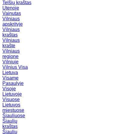
Telšių kraštas
Utenoje
Vainutas
Vilniaus
apskrityje
Vilniaus
kraštas
Vilniaus
krašte
Vilniaus
regione
Vilniuje
Vilnius
Visa
Lietuva
Visame
Pasaulyje
Visoje
Lietuvoje
Visuose
Lietuvos
miestuose
Šiauliuose
Šiaulių
kraštas
Šiaulių