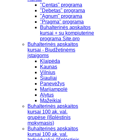
"Centas" programa
"Debetas" programa
"Agnum" programa
"Pragma" programa
Buhalterinės apskaitos
kursai + su kompiuterine
programa Site.pro
Buhalterinės apskaitos
kursai - Biudžetinėms
įstaigoms
Klaipėda
Kaunas
Vilnius
Šiauliai
Panevėžys
Marijampolė
Alytus
Mažeikiai
Buhalterinės apskaitos
kursai 100 ak. val.
grupėse (Išplėstinis
mokymasis)
Buhalterinės apskaitos
kursai 100 ak. val.
Individualiai (Išplėstinis