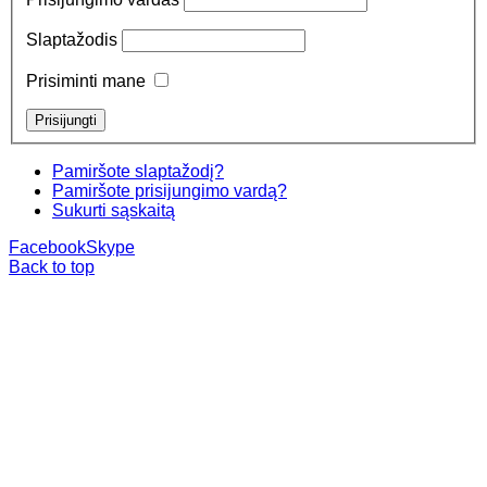
Slaptažodis
Prisiminti mane
Pamiršote slaptažodį?
Pamiršote prisijungimo vardą?
Sukurti sąskaitą
Facebook
Skype
Back to top