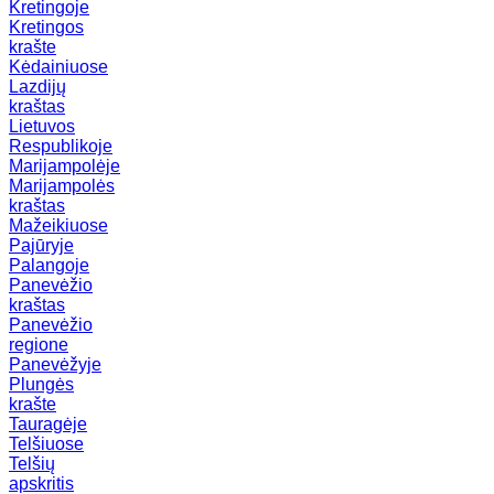
Kretingoje
Kretingos
krašte
Kėdainiuose
Lazdijų
kraštas
Lietuvos
Respublikoje
Marijampolėje
Marijampolės
kraštas
Mažeikiuose
Pajūryje
Palangoje
Panevėžio
kraštas
Panevėžio
regione
Panevėžyje
Plungės
krašte
Tauragėje
Telšiuose
Telšių
apskritis