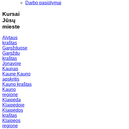
Darbo pasiūlymai
Kursai
Jūsų
mieste
Alytaus
kraštas
Gargžduose
Gargždų
kraštas
Jonavoje
Kaunas
Kaune
Kauno
apskritis
Kauno kraštas
Kauno
regione
Klaipėda
Klaipėdoje
Klaipėdos
kraštas
Klaipėos
regione