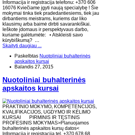
Informacija ir registracija telefonu: +370 606
16076 Kviečiame įgyti naują specialybę ! Šie
mokymai tinka tiek pradedantiesiems, tiek jau
dirbantiems meistrams, kuriems dar liko
klausimų arba baimė dirbti savarankiškai.
Ieškote įdomaus ir perspektyvaus darbo,
kuriame galėtumėte: • Atskleisti savo
kūrybiškumą? …
Skaityti daugiau ...
Paskelbtas
Nuotoliniai buhalterinės
apskaitos kursai
Balandis 27, 2015
Nuotoliniai buhalterinės
apskaitos kursai
PRAKTINIO MOKYMO, KOMPETENCIJOS,
KVALIFIKACIJOS, UGDYMO IR KĖLIMO
KURSAI PIRMINIS IR TĘSTINIS
PROFESINIS MOKYMAS>Planuojamos
buhalterinės apskaitos kursų datos<
Informacija ir registracija tel. +370 678 68