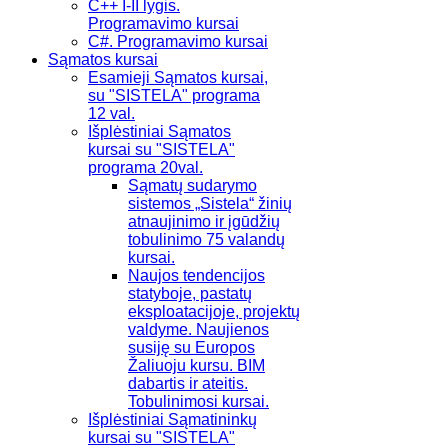
C++ I-II lygis.
Programavimo kursai
C#. Programavimo kursai
Sąmatos kursai
Esamieji Sąmatos kursai,
su "SISTELA" programa
12 val.
Išplėstiniai Sąmatos
kursai su "SISTELA"
programa 20val.
Sąmatų sudarymo
sistemos „Sistela“ žinių
atnaujinimo ir įgūdžių
tobulinimo 75 valandų
kursai.
Naujos tendencijos
statyboje, pastatų
eksploatacijoje, projektų
valdyme. Naujienos
susiję su Europos
Žaliuoju kursu. BIM
dabartis ir ateitis.
Tobulinimosi kursai.
Išplėstiniai Sąmatininkų
kursai su "SISTELA"