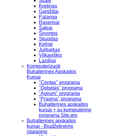
Šilalė
Kretinga
Gargždai
Palanga
Raseiniai
Šakiai
Širvintos
Skuodas
Kelmė
Jurbarkas
Vilkaviškis
Lazdijai
Kompiuterizuoti
Buhalterinės Apskaitos
Kursai
"Centas" programa
"Debetas" programa
"Agnum" programa
"Pragma" programa
Buhalterinės apskaitos
kursai + su kompiuterine
programa Site.pro
Buhalterinės apskaitos
kursai - Biudžetinėms
įstaigoms