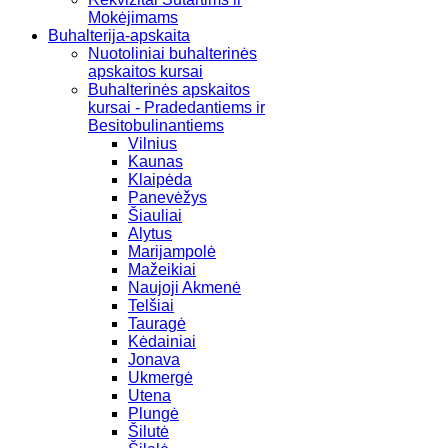
Mokėjimams
Buhalterija-apskaita
Nuotoliniai buhalterinės
apskaitos kursai
Buhalterinės apskaitos
kursai - Pradedantiems ir
Besitobulinantiems
Vilnius
Kaunas
Klaipėda
Panevėžys
Šiauliai
Alytus
Marijampolė
Mažeikiai
Naujoji Akmenė
Telšiai
Tauragė
Kėdainiai
Jonava
Ukmergė
Utena
Plungė
Šilutė