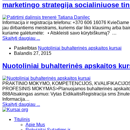
marketingo strategija socialiniuose ti
Informacija ir registracija telefonu: +370 606 16076 Kviečiame
jau dirbantiems meistrams, kuriems dar liko klausimų arba bai
kuriame galėtumėte: • Atskleisti savo kūrybiškumą? …
Skaityti daugiau ...
Paskelbtas
Nuotoliniai buhalterinės apskaitos kursai
Balandis 27, 2015
Nuotoliniai buhalterinės apskaitos kur
PRAKTINIO MOKYMO, KOMPETENCIJOS, KVALIFIKACIJOS
PROFESINIS MOKYMAS>Planuojamos buhalterinės apskaitos kur
888Atsakingas asmuo: Vytas EidikaitisRegistracija sms žinute 
Informacija…
Skaityti daugiau ...
Titulinis
Apie Mus
Rekvizitai Sutartims ir