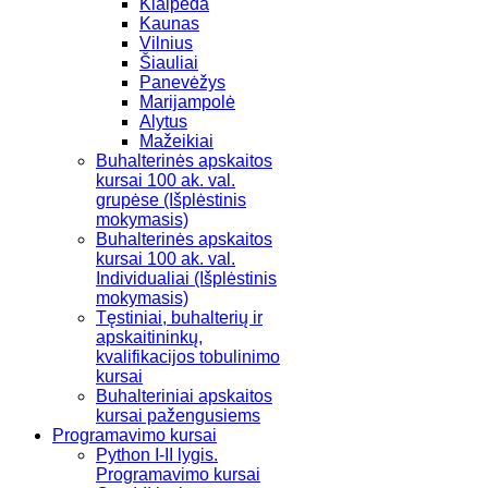
Klaipėda
Kaunas
Vilnius
Šiauliai
Panevėžys
Marijampolė
Alytus
Mažeikiai
Buhalterinės apskaitos
kursai 100 ak. val.
grupėse (Išplėstinis
mokymasis)
Buhalterinės apskaitos
kursai 100 ak. val.
Individualiai (Išplėstinis
mokymasis)
Tęstiniai, buhalterių ir
apskaitininkų,
kvalifikacijos tobulinimo
kursai
Buhalteriniai apskaitos
kursai pažengusiems
Programavimo kursai
Python I-II lygis.
Programavimo kursai