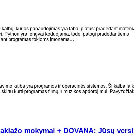
o kalbų, kurios panaudojimas yra labai platus: pradedant matema
ei. Python yra lengvai koduojama, todėl patogi pradedantiems
riant programas tokioms įmonėms…
avimo kalba yra programos ir operacinės sistemos. Ši kalba la
ų, skirtų kurti programas filmų ir muzikos apdorojimui. Pavyzdžiai
 makiažo mokymai + DOVANA: Jūsų vers