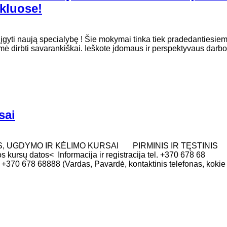
nkluose!
 įgyti naują specialybę ! Šie mokymai tinka tiek pradedantiesiem
mė dirbti savarankiškai. Ieškote įdomaus ir perspektyvaus darbo
sai
, UGDYMO IR KĖLIMO KURSAI PIRMINIS IR TĘSTINIS
sų datos< Informacija ir registracija tel. +370 678 68
+370 678 68888 (Vardas, Pavardė, kontaktinis telefonas, kokie 