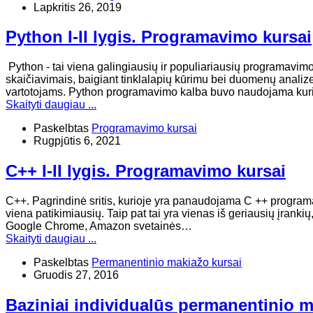
Lapkritis 26, 2019
Python I-II lygis. Programavimo kursai
Python - tai viena galingiausių ir populiariausių programavim
skaičiavimais, baigiant tinklalapių kūrimu bei duomenų analiz
vartotojams. Python programavimo kalba buvo naudojama ku
Skaityti daugiau ...
Paskelbtas
Programavimo kursai
Rugpjūtis 6, 2021
C++ I-II lygis. Programavimo kursai
C++. Pagrindinė sritis, kurioje yra panaudojama C ++ program
viena patikimiausių. Taip pat tai yra vienas iš geriausių įranki
Google Chrome, Amazon svetainės…
Skaityti daugiau ...
Paskelbtas
Permanentinio makiažo kursai
Gruodis 27, 2016
Baziniai individualūs permanentinio