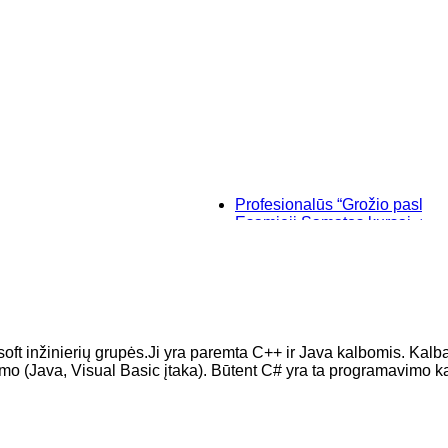
Profesionalūs “Grožio paslaptys”, m
Esamieji Sąmatos kursai, su "SIST
Baziniai individualūs permanentini
“Savęs pažinimo”, makiažo kursai K
soft inžinierių grupės.Ji yra paremta C++ ir Java kalbomis. Kalb
mo (Java, Visual Basic įtaka). Būtent C# yra ta programavimo k