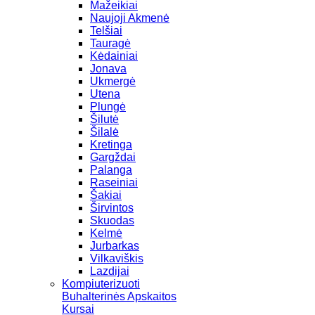
Mažeikiai
Naujoji Akmenė
Telšiai
Tauragė
Kėdainiai
Jonava
Ukmergė
Utena
Plungė
Šilutė
Šilalė
Kretinga
Gargždai
Palanga
Raseiniai
Šakiai
Širvintos
Skuodas
Kelmė
Jurbarkas
Vilkaviškis
Lazdijai
Kompiuterizuoti
Buhalterinės Apskaitos
Kursai