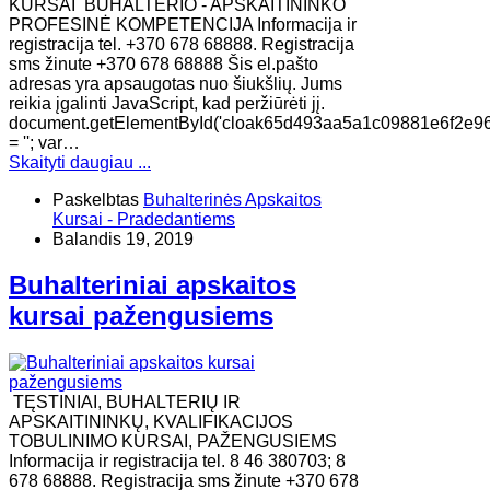
KURSAI BUHALTERIO - APSKAITININKO
PROFESINĖ KOMPETENCIJA Informacija ir
registracija tel. +370 678 68888. Registracija
sms žinute +370 678 68888 Šis el.pašto
adresas yra apsaugotas nuo šiukšlių. Jums
reikia įgalinti JavaScript, kad peržiūrėti jį.
document.getElementById('cloak65d493aa5a1c09881e6f2e9
= ''; var…
Skaityti daugiau ...
Paskelbtas
Buhalterinės Apskaitos
Kursai - Pradedantiems
Balandis 19, 2019
Buhalteriniai apskaitos
kursai pažengusiems
TĘSTINIAI, BUHALTERIŲ IR
APSKAITININKŲ, KVALIFIKACIJOS
TOBULINIMO KURSAI, PAŽENGUSIEMS
Informacija ir registracija tel. 8 46 380703; 8
678 68888. Registracija sms žinute +370 678