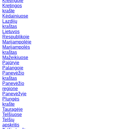
Kretingoje
Kretingos
krašte
Kėdainiuose
Lazdijų
kraštas
Lietuvos
Respublikoje
Marijampolėje
Marijampolės
kraštas
Mažeikiuose
Pajūryje
Palangoje
Panevėžio
kraštas
Panevėžio
regione
Panevėžyje
Plungės
krašte
Tauragėje
Telšiuose
Telšių
apskritis