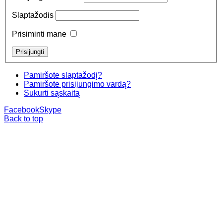
Slaptažodis
Prisiminti mane
Pamiršote slaptažodį?
Pamiršote prisijungimo vardą?
Sukurti sąskaitą
Facebook
Skype
Back to top