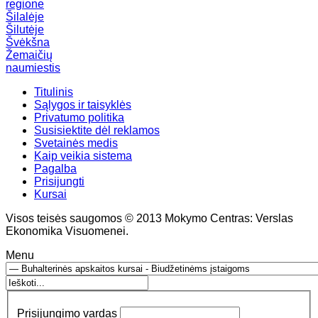
regione
Šilalėje
Šilutėje
Švėkšna
Žemaičių
naumiestis
Titulinis
Sąlygos ir taisyklės
Privatumo politika
Susisiektite dėl reklamos
Svetainės medis
Kaip veikia sistema
Pagalba
Prisijungti
Kursai
Visos teisės saugomos © 2013 Mokymo Centras: Verslas
Ekonomika Visuomenei.
Menu
Prisijungimo vardas