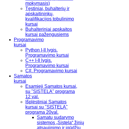
mokymasis)
Tęstiniai, buhalterių ir
apskaitininkų,
kvalifikacijos tobulinimo
kursai
Buhalteriniai apskaitos
kursai pažengusiems
Programavimo
kursai
Python I-II lygis.
Programavimo kursai
C++ I-II lygis.
Programavimo kursai
C#. Programavimo kursai
Sąmatos
kursai
Esamieji Sąmatos kursai,
su "SISTELA" programa
12 val.
Išplėstiniai Sąmatos
kursai su "SISTELA"
programa 20val.
Sąmatų sudarymo
sistemos „Sistela“ žinių
atnaujinimo ir įgūdžių