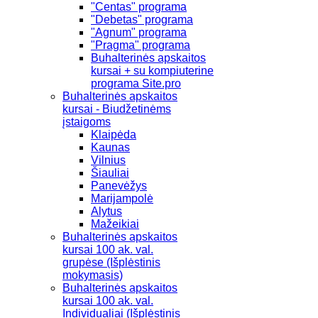
"Centas" programa
"Debetas" programa
"Agnum" programa
"Pragma" programa
Buhalterinės apskaitos
kursai + su kompiuterine
programa Site.pro
Buhalterinės apskaitos
kursai - Biudžetinėms
įstaigoms
Klaipėda
Kaunas
Vilnius
Šiauliai
Panevėžys
Marijampolė
Alytus
Mažeikiai
Buhalterinės apskaitos
kursai 100 ak. val.
grupėse (Išplėstinis
mokymasis)
Buhalterinės apskaitos
kursai 100 ak. val.
Individualiai (Išplėstinis