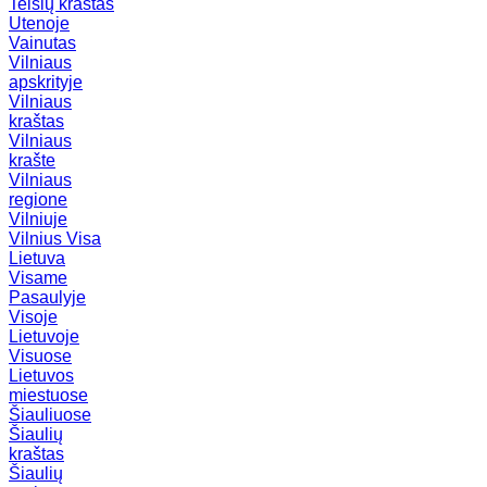
Telšių kraštas
Utenoje
Vainutas
Vilniaus
apskrityje
Vilniaus
kraštas
Vilniaus
krašte
Vilniaus
regione
Vilniuje
Vilnius
Visa
Lietuva
Visame
Pasaulyje
Visoje
Lietuvoje
Visuose
Lietuvos
miestuose
Šiauliuose
Šiaulių
kraštas
Šiaulių