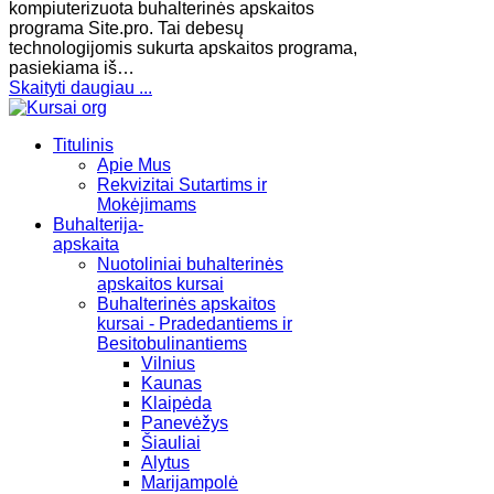
kompiuterizuota buhalterinės apskaitos
programa Site.pro. Tai debesų
technologijomis sukurta apskaitos programa,
pasiekiama iš…
Skaityti daugiau ...
Titulinis
Apie Mus
Rekvizitai Sutartims ir
Mokėjimams
Buhalterija-
apskaita
Nuotoliniai buhalterinės
apskaitos kursai
Buhalterinės apskaitos
kursai - Pradedantiems ir
Besitobulinantiems
Vilnius
Kaunas
Klaipėda
Panevėžys
Šiauliai
Alytus
Marijampolė