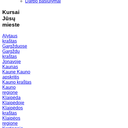
Darbo pasiūlymai
Kursai
Jūsų
mieste
Alytaus
kraštas
Gargžduose
Gargždų
kraštas
Jonavoje
Kaunas
Kaune
Kauno
apskritis
Kauno kraštas
Kauno
regione
Klaipėda
Klaipėdoje
Klaipėdos
kraštas
Klaipėos
regione