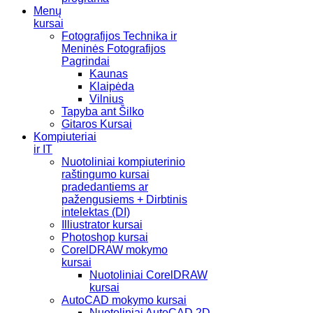
Menų
kursai
Fotografijos Technika ir
Meninės Fotografijos
Pagrindai
Kaunas
Klaipėda
Vilnius
Tapyba ant Šilko
Gitaros Kursai
Kompiuteriai
ir IT
Nuotoliniai kompiuterinio
raštingumo kursai
pradedantiems ar
pažengusiems + Dirbtinis
intelektas (DI)
Illiustrator kursai
Photoshop kursai
CorelDRAW mokymo
kursai
Nuotoliniai CorelDRAW
kursai
AutoCAD mokymo kursai
Nuotoliniai AutoCAD 2D