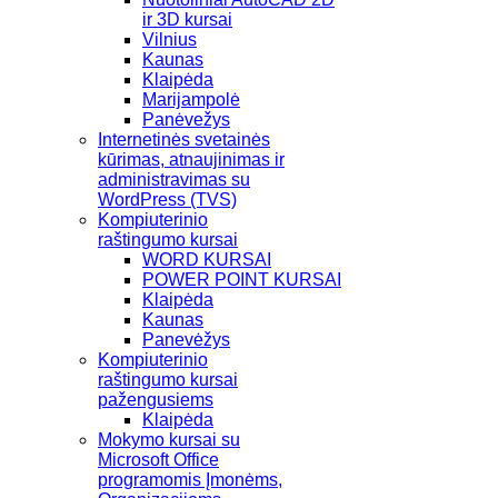
ir 3D kursai
Vilnius
Kaunas
Klaipėda
Marijampolė
Panėvežys
Internetinės svetainės
kūrimas, atnaujinimas ir
administravimas su
WordPress (TVS)
Kompiuterinio
raštingumo kursai
WORD KURSAI
POWER POINT KURSAI
Klaipėda
Kaunas
Panevėžys
Kompiuterinio
raštingumo kursai
pažengusiems
Klaipėda
Mokymo kursai su
Microsoft Office
programomis Įmonėms,