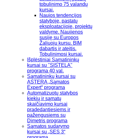
tobulinimo 75 valandų
kursai.
Naujos tendencijos
statyboje, pastatų
eksploatacijoje, projektų
valdyme. Naujienos
susiję su Europos
Žaliuoju kursu. BIM
dabartis ir ateitis.
Tobulinimosi kursai.
Išplėstiniai Sąmatininkų
kursai su "SISTELA"
programa 40 val.
Sąmatininkų kursai su
ASTERA „Sąmatos
Expert“ programa
Automatizuotų statybos
kiekių ir sąmatų
skaičiavimo kursai
pradedantiesiems ir
pažengusiems su
Dimetris programa
Sąmatos sudarymo
kursai su „SES 3“
programa