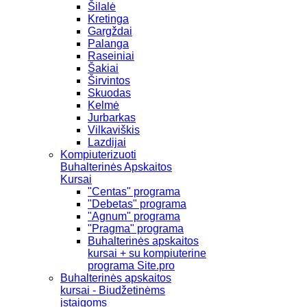
Šilalė
Kretinga
Gargždai
Palanga
Raseiniai
Šakiai
Širvintos
Skuodas
Kelmė
Jurbarkas
Vilkaviškis
Lazdijai
Kompiuterizuoti
Buhalterinės Apskaitos
Kursai
"Centas" programa
"Debetas" programa
"Agnum" programa
"Pragma" programa
Buhalterinės apskaitos
kursai + su kompiuterine
programa Site.pro
Buhalterinės apskaitos
kursai - Biudžetinėms
įstaigoms