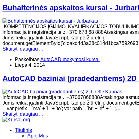
Buhalterinės apskaitos kursai - Jurbar
KOMPETENCIJOS ĮGIJIMO, KVALIFIKACIJOS TOBULINIM
Informacija ir registracija tel.: +370 678 68 888Atsakingas asm
Jums reikia įgalinti JavaScript, kad peržiūrėti jį.
document.getElementById('cloakd4d3a38c014d1bca7592693364
Skaityti daugiau ...
Paskelbtas
AutoCAD mokymosi kursai
Liepa 4, 2014
AutoCAD baziniai (pradedantiems) 2D 
Informacija ir registracija tel. +37067868888Atsakingas asmuo:
Jums reikia įgalinti JavaScript, kad peržiūrėti jį. documen
''; var prefix = 'ma' + 'il' + 'to'; var path = 'hr' + 'ef' + '=';…
Skaityti daugiau ...
Titulinis
Apie Mus