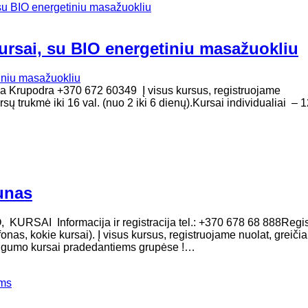
su BIO energetiniu masažuokliu
ursai, su BIO energetiniu masažuokliu
ija Krupodra +370 672 60349 Į visus kursus, registruojame
sų trukmė iki 16 val. (nuo 2 iki 6 dienų).Kursai individualiai – 
unas
I Informacija ir registracija tel.: +370 678 68 888Regist
nas, kokie kursai). Į visus kursus, registruojame nuolat, greiči
tingumo kursai pradedantiems grupėse !…
ems