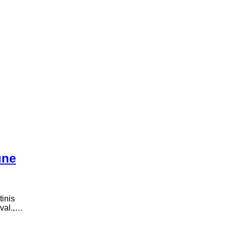
akiažo (visažisčių/tų) kursai Klaipėdoje, Kretingoje
ELA" programa 12 val.
io makiažo mokymai + DOVANA: Jūsų verslo marketingo strategij
laipėdoje, Kretingoje
une
inis
 val.,…