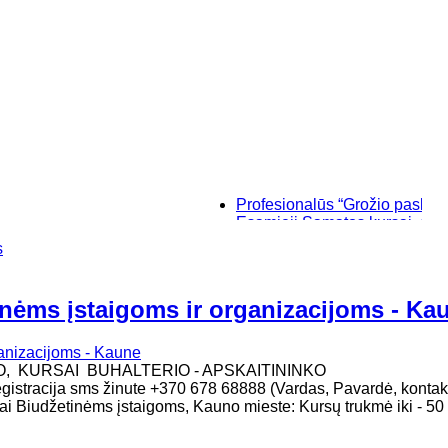
Profesionalūs “Grožio paslaptys”, m
Esamieji Sąmatos kursai, su "SIST
Baziniai individualūs permanentin
s
“Savęs pažinimo”, makiažo kursai K
inėms įstaigoms ir organizacijoms - Ka
O, KURSAI BUHALTERIO - APSKAITININKO
gistracija sms žinute +370 678 68888 (Vardas, Pavardė, kontakt
ai Biudžetinėms įstaigoms, Kauno mieste: Kursų trukmė iki - 50