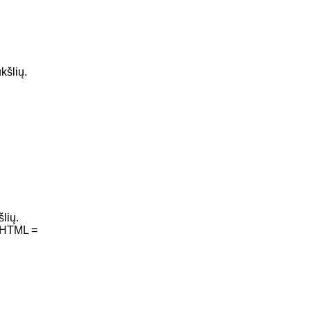
kšlių.
lių.
erHTML =