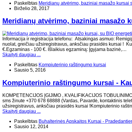
Paskelbtas
Meridianų atvėrimo, baziniai masažo kursai 
Birželio 28, 2017
Meridianų atvėrimo, baziniai masažo k
Informacija ir registracija telefonu: Atsakingas asmuo: Remig
nuolat, greičiau užsiregistravus, anksčiau prasidės kursai ! Kur
€.Egzaminas - 100 €. Išlaikius egzaminą: Įgyjama bazinė,…
Skaityti daugiau ...
Paskelbtas
Kompiuterinio raštingumo kursai
Sausio 5, 2016
Kompiuterinio raštingumo kursai - Ka
KOMPETENCIJOS ĮGIJIMO , KVALIFIKACIJOS TOBULINIMO, KURSA
sms žinute +370 678 68888 (Vardas, Pavardė, kontaktinis telefo
užsiregistravus, anksčiau prasidės kursai !Kompiuterinio raš
Skaityti daugiau ...
Paskelbtas
Buhalterinės Apskaitos Kursai - Pradedanti
Sausio 12, 2014