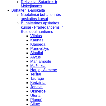
Rekvizitai Sutartims ir
Mokėjimams
Buhalterija-apskaita
Nuotoliniai buhalterinės
apskaitos kursai
Buhalterinės apskaitos
kursai - Pradedantiems ir
Besitobulinantiems
Vilnius
Kaunas
Klaipėda
Panevėžys
Šiauliai
Alytus
Marijampolė
Mažeikiai
Naujoji Akmenė
Telšiai
Tauragė
Kėdainiai
Jonava
Ukmergė
Utena
Plungė
Šilutė