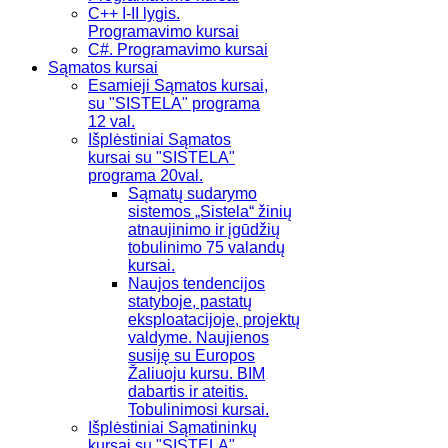
C++ I-II lygis.
Programavimo kursai
C#. Programavimo kursai
Sąmatos kursai
Esamieji Sąmatos kursai,
su "SISTELA" programa
12 val.
Išplėstiniai Sąmatos
kursai su "SISTELA"
programa 20val.
Sąmatų sudarymo
sistemos „Sistela“ žinių
atnaujinimo ir įgūdžių
tobulinimo 75 valandų
kursai.
Naujos tendencijos
statyboje, pastatų
eksploatacijoje, projektų
valdyme. Naujienos
susiję su Europos
Žaliuoju kursu. BIM
dabartis ir ateitis.
Tobulinimosi kursai.
Išplėstiniai Sąmatininkų
kursai su "SISTELA"