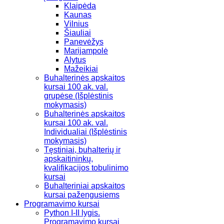
Klaipėda
Kaunas
Vilnius
Šiauliai
Panevėžys
Marijampolė
Alytus
Mažeikiai
Buhalterinės apskaitos
kursai 100 ak. val.
grupėse (Išplėstinis
mokymasis)
Buhalterinės apskaitos
kursai 100 ak. val.
Individualiai (Išplėstinis
mokymasis)
Tęstiniai, buhalterių ir
apskaitininkų,
kvalifikacijos tobulinimo
kursai
Buhalteriniai apskaitos
kursai pažengusiems
Programavimo kursai
Python I-II lygis.
Programavimo kursai