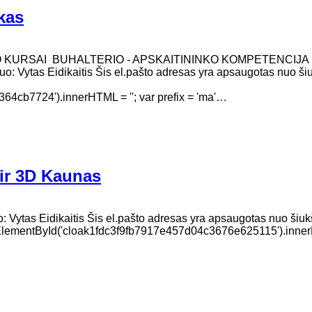
kas
O KURSAI BUHALTERIO - APSKAITININKO KOMPETENCIJA
uo: Vytas Eidikaitis Šis el.pašto adresas yra apsaugotas nuo šiu
cb7724').innerHTML = ''; var prefix = 'ma'…
ir 3D Kaunas
 Vytas Eidikaitis Šis el.pašto adresas yra apsaugotas nuo šiukš
t.getElementById('cloak1fdc3f9fb7917e457d04c3676e625115').inn