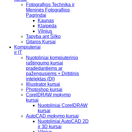
Fotografijos Technika ir
Meninės Fotografijos
Pagrindai
Kaunas
Klaipėda
Vilnius
Tapyba ant Šilko
Gitaros Kursai
Kompiuteriai
ir IT
Nuotoliniai kompiuterinio
raštingumo kursai
pradedantiems ar
pažengusiems + Dirbtinis
intelektas (DI)
Illiustrator kursai
Photoshop kursai
CorelDRAW mokymo
kursai
Nuotoliniai CorelDRAW
kursai
AutoCAD mokymo kursai
Nuotoliniai AutoCAD 2D
ir 3D kursai
Vilnius