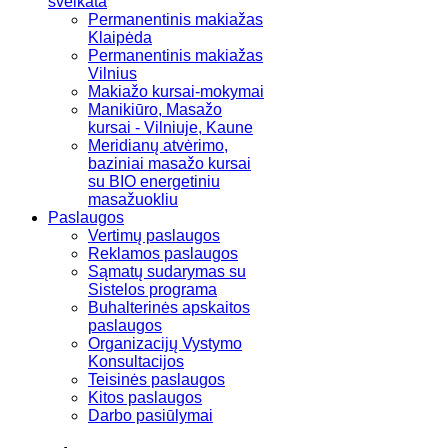
sveikata
Permanentinis makiažas
Klaipėda
Permanentinis makiažas
Vilnius
Makiažo kursai-mokymai
Manikiūro, Masažo
kursai - Vilniuje, Kaune
Meridianų atvėrimo,
baziniai masažo kursai
su BIO energetiniu
masažuokliu
Paslaugos
Vertimų paslaugos
Reklamos paslaugos
Sąmatų sudarymas su
Sistelos programa
Buhalterinės apskaitos
paslaugos
Organizacijų Vystymo
Konsultacijos
Teisinės paslaugos
Kitos paslaugos
Darbo pasiūlymai