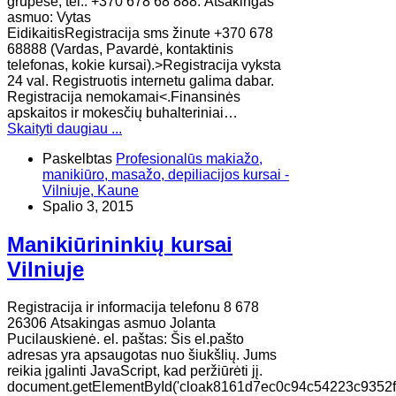
grupėse, tel.: +370 678 68 888. Atsakingas
asmuo: Vytas
EidikaitisRegistracija sms žinute +370 678
68888 (Vardas, Pavardė, kontaktinis
telefonas, kokie kursai).>Registracija vyksta
24 val. Registruotis internetu galima dabar.
Registracija nemokamai<.Finansinės
apskaitos ir mokesčių buhalteriniai…
Skaityti daugiau ...
Paskelbtas
Profesionalūs makiažo,
manikiūro, masažo, depiliacijos kursai -
Vilniuje, Kaune
Spalio 3, 2015
Manikiūrininkių kursai
Vilniuje
Registracija ir informacija telefonu 8 678
26306 Atsakingas asmuo Jolanta
Pucilauskienė. el. paštas: Šis el.pašto
adresas yra apsaugotas nuo šiukšlių. Jums
reikia įgalinti JavaScript, kad peržiūrėti jį.
document.getElementById('cloak8161d7ec0c94c54223c9352