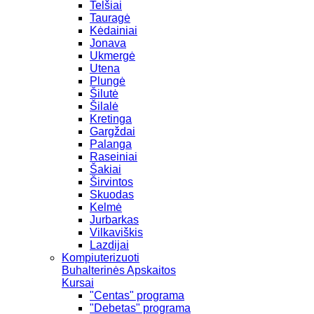
Telšiai
Tauragė
Kėdainiai
Jonava
Ukmergė
Utena
Plungė
Šilutė
Šilalė
Kretinga
Gargždai
Palanga
Raseiniai
Šakiai
Širvintos
Skuodas
Kelmė
Jurbarkas
Vilkaviškis
Lazdijai
Kompiuterizuoti
Buhalterinės Apskaitos
Kursai
"Centas" programa
"Debetas" programa