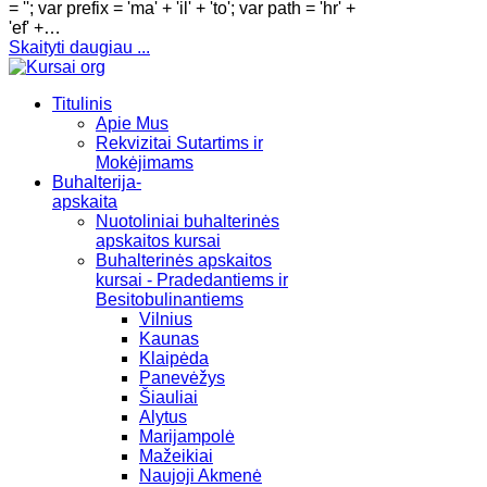
= ''; var prefix = 'ma' + 'il' + 'to'; var path = 'hr' +
'ef' +…
Skaityti daugiau ...
Titulinis
Apie Mus
Rekvizitai Sutartims ir
Mokėjimams
Buhalterija-
apskaita
Nuotoliniai buhalterinės
apskaitos kursai
Buhalterinės apskaitos
kursai - Pradedantiems ir
Besitobulinantiems
Vilnius
Kaunas
Klaipėda
Panevėžys
Šiauliai
Alytus
Marijampolė
Mažeikiai
Naujoji Akmenė