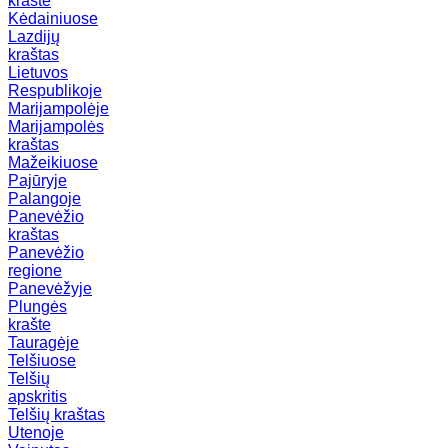
krašte
Kėdainiuose
Lazdijų
kraštas
Lietuvos
Respublikoje
Marijampolėje
Marijampolės
kraštas
Mažeikiuose
Pajūryje
Palangoje
Panevėžio
kraštas
Panevėžio
regione
Panevėžyje
Plungės
krašte
Tauragėje
Telšiuose
Telšių
apskritis
Telšių kraštas
Utenoje