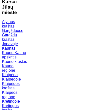
Kursai
Jūsų
mieste
Alytaus
kraštas
Gargžduose
Gargždų
kraštas
Jonavoje
Kaunas
Kaune
Kauno
apskritis
Kauno kraštas
Kauno
regione
Klaipėda
Klaipėdoje
Klaipėdos
kraštas
Klaipėos
regione
Kretingoje
Kretingos