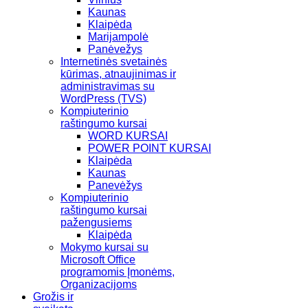
Kaunas
Klaipėda
Marijampolė
Panėvežys
Internetinės svetainės
kūrimas, atnaujinimas ir
administravimas su
WordPress (TVS)
Kompiuterinio
raštingumo kursai
WORD KURSAI
POWER POINT KURSAI
Klaipėda
Kaunas
Panevėžys
Kompiuterinio
raštingumo kursai
pažengusiems
Klaipėda
Mokymo kursai su
Microsoft Office
programomis Įmonėms,
Organizacijoms
Grožis ir