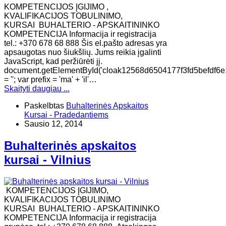
KOMPETENCIJOS ĮGIJIMO ,
KVALIFIKACIJOS TOBULINIMO,
KURSAI BUHALTERIO - APSKAITININKO
KOMPETENCIJA Informacija ir registracija
tel.: +370 678 68 888 Šis el.pašto adresas yra
apsaugotas nuo šiukšlių. Jums reikia įgalinti
JavaScript, kad peržiūrėti jį.
document.getElementById('cloak12568d6504177f3fd5befdf6e
= ''; var prefix = 'ma' + 'il'…
Skaityti daugiau ...
Paskelbtas
Buhalterinės Apskaitos
Kursai - Pradedantiems
Sausio 12, 2014
Buhalterinės apskaitos
kursai - Vilnius
KOMPETENCIJOS ĮGIJIMO,
KVALIFIKACIJOS TOBULINIMO
KURSAI BUHALTERIO - APSKAITININKO
KOMPETENCIJA Informacija ir registracija