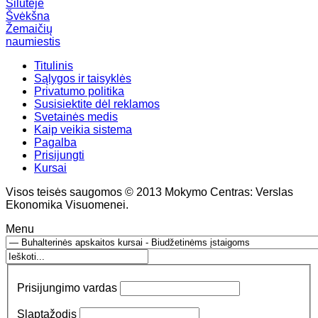
Šilutėje
Švėkšna
Žemaičių
naumiestis
Titulinis
Sąlygos ir taisyklės
Privatumo politika
Susisiektite dėl reklamos
Svetainės medis
Kaip veikia sistema
Pagalba
Prisijungti
Kursai
Visos teisės saugomos © 2013 Mokymo Centras: Verslas
Ekonomika Visuomenei.
Menu
Prisijungimo vardas
Slaptažodis