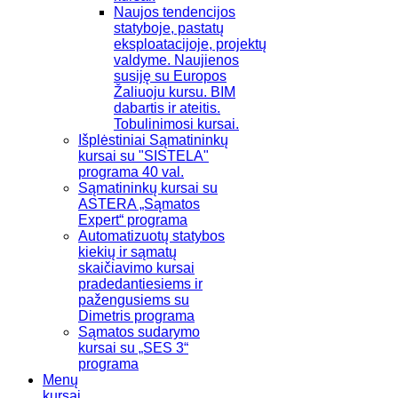
Naujos tendencijos
statyboje, pastatų
eksploatacijoje, projektų
valdyme. Naujienos
susiję su Europos
Žaliuoju kursu. BIM
dabartis ir ateitis.
Tobulinimosi kursai.
Išplėstiniai Sąmatininkų
kursai su "SISTELA"
programa 40 val.
Sąmatininkų kursai su
ASTERA „Sąmatos
Expert“ programa
Automatizuotų statybos
kiekių ir sąmatų
skaičiavimo kursai
pradedantiesiems ir
pažengusiems su
Dimetris programa
Sąmatos sudarymo
kursai su „SES 3“
programa
Menų
kursai