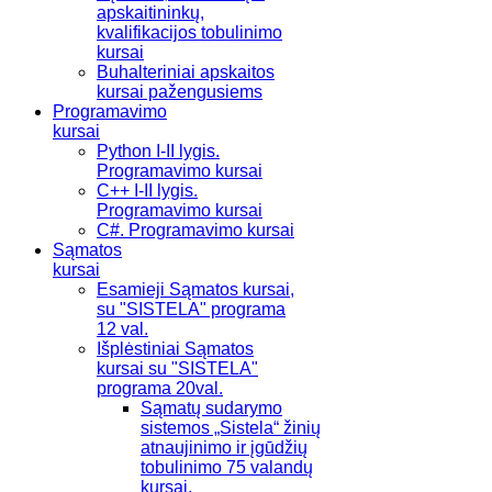
apskaitininkų,
kvalifikacijos tobulinimo
kursai
Buhalteriniai apskaitos
kursai pažengusiems
Programavimo
kursai
Python I-II lygis.
Programavimo kursai
C++ I-II lygis.
Programavimo kursai
C#. Programavimo kursai
Sąmatos
kursai
Esamieji Sąmatos kursai,
su "SISTELA" programa
12 val.
Išplėstiniai Sąmatos
kursai su "SISTELA"
programa 20val.
Sąmatų sudarymo
sistemos „Sistela“ žinių
atnaujinimo ir įgūdžių
tobulinimo 75 valandų
kursai.