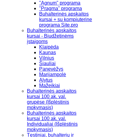
"Agnum" programa
"Pragma" programa
Buhalterinės apskaitos
kursai + su kompiuterine
programa Site.pro
Buhalterinės apskaitos
kursai - Biudžetinėms
įstaigoms
Klaipėda
Kaunas
Vilnius
Šiauliai
Panevėžys
Marijampolė
Alytus
Mažeikiai
Buhalterinės apskaitos
kursai 100 ak. val.
grupėse (Išplėstinis
mokymasis)
Buhalterinės apskaitos
kursai 100 ak. val.
Individualiai (Išplėstinis
mokymasis)
Tęstiniai, buhalterių ir